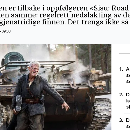
 er tilbake i oppfølgeren «Sisu: Road
en samme: regelrett nedslakting av d
n gjenstridige finnen. Det trengs ikke 
5 09:03
A
s
s
D
k
s
D
s