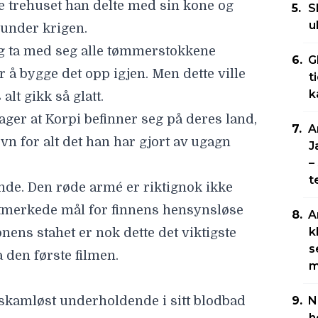
lle trehuset han delte med sin kone og
S
u
 under krigen.
og ta med seg alle tømmerstokkene
G
or å bygge det opp igjen. Men dette ville
t
k
alt gikk så glatt.
er at Korpi befinner seg på deres land,
A
evn for alt det han har gjort av ugagn
J
–
t
ende. Den røde armé er riktignok ikke
utmerkede mål for finnens hensynsløse
A
k
nens stahet er nok dette det viktigste
s
 den første filmen.
m
e skamløst underholdende i sitt blodbad
N
h