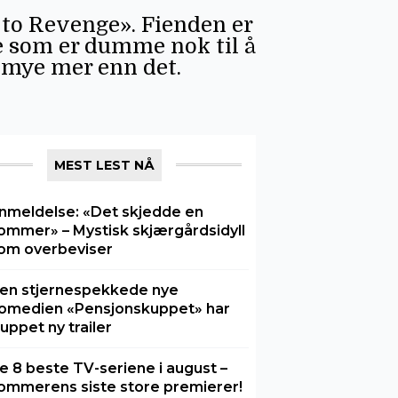
 to Revenge». Fienden er
e som er dumme nok til å
så mye mer enn det.
MEST LEST NÅ
nmeldelse: «Det skjedde en
ommer» – Mystisk skjærgårdsidyll
om overbeviser
en stjernespekkede nye
omedien «Pensjonskuppet» har
luppet ny trailer
e 8 beste TV-seriene i august –
ommerens siste store premierer!