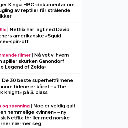
ger King»: HBO-dokumentar om
gling av reptiler får strålende
tikker
|
Netflix har lagt ned David
lix
chers amerikanske «Squid
e»-spin-off
|
Nå vet vi hvem
mende filmer
 spiller skurken Ganondorf i
e Legend of Zelda»
|
De 30 beste superheltfilmene
nnom tidene er kåret – «The
k Knight» på 3. plass
|
Noe er veldig galt
m og spenning
Den hemmelige kvinnen» – ny
sk Netflix-thriller med norske
erner nærmer seg