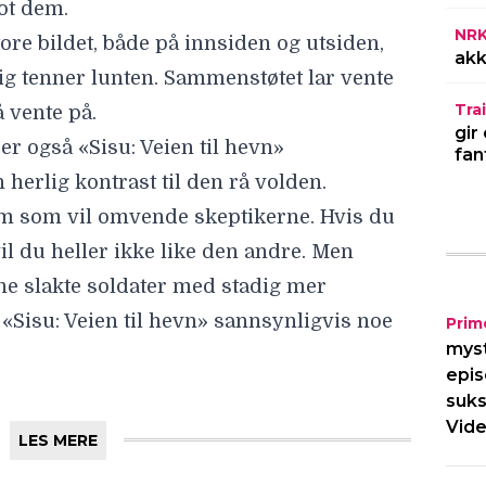
mot dem.
NR
tore bildet, både på innsiden og utsiden,
akk
ig tenner lunten. Sammenstøtet lar vente
Trai
å vente på.
gir
er også «Sisu: Veien til hevn»
fan
herlig kontrast til den rå volden.
film som vil omvende skeptikerne. Hvis du
vil du heller ikke like den andre. Men
nne slakte soldater med stadig mer
«Sisu: Veien til hevn» sannsynligvis noe
Prim
myst
epis
suks
Vide
LES MERE