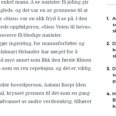
 enkel mann. Å se nazister få juling gir
glede, og det var en av grunnene til at
e «Sisu» var en slik fryd å se på. I den
A
s
tede oppfølgeren, «Sisu: Veien til hevn»,
s
ssverre få blodige nazister.
jør ingenting, for manusforfatter og
D
k
Jalmari Helander har sørget for å
s
å mye annet som fikk den første filmen
es som en ren repetisjon, og det er viktig.
D
s
p
okte hovedperson, Aatami Korpi (den
), krysset grensen til det som en gang
H
B
kjølvannet av andre verdenskrig, tilhører
k