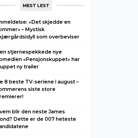
MEST LEST
nmeldelse: «Det skjedde en
ommer» – Mystisk
kjærgårdsidyll som overbeviser
en stjernespekkede nye
omedien «Pensjonskuppet» har
luppet ny trailer
e 8 beste TV-seriene i august –
ommerens siste store
remierer!
vem blir den neste James
ond? Dette er de 007 heteste
andidatene