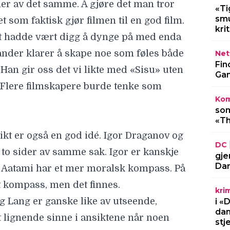
mer av det samme. Å gjøre det man tror
«Ti
smu
et som faktisk gjør filmen til en god film.
kri
 det hadde vært digg å dynge på med enda
ander klarer å skape noe som føles både
Netf
Fin
 Han gir oss det vi likte med «Sisu» uten
Gam
. Flere filmskapere burde tenke som
Kom
som
«Th
sikt er også en god idé. Igor Draganov og
DC
to sider av samme sak. Igor er kanskje
gje
Dar
 Aatami har et mer moralsk kompass. På
rt kompass, men det finnes.
kri
g Lang er ganske like av utseende,
i «
dan
lignende sinne i ansiktene når noen
stj