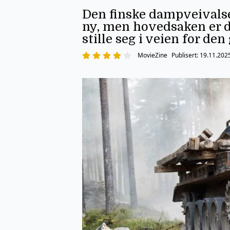
Den finske dampveivalsen
ny, men hovedsaken er d
stille seg i veien for de
MovieZine
Publisert:
19.11.202