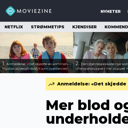
NYHETER
NETFLIX
STRØMMETIPS
KJENDISER
KOMMENDE
1.
2.
Anmeldelse: «Det skjedde en sommer» –
Den stjernespekkede nye ko
Mystisk skjærgårdsidyll som overbeviser
«Pensjonskuppet» har sluppet ny
Anmeldelse: «Det skjedde 
Mer blod og
underholde