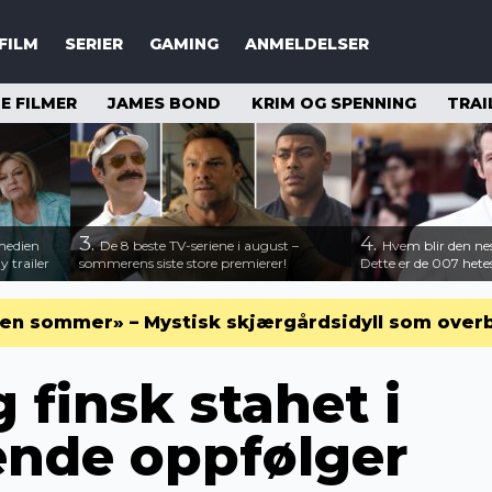
FILM
SERIER
GAMING
ANMELDELSER
 FILMER
JAMES BOND
KRIM OG SPENNING
TRAI
3.
4.
medien
De 8 beste TV-seriene i august –
Hvem blir den n
 trailer
sommerens siste store premierer!
Dette er de 007 hete
en sommer» – Mystisk skjærgårdsidyll som over
 finsk stahet i
nde oppfølger