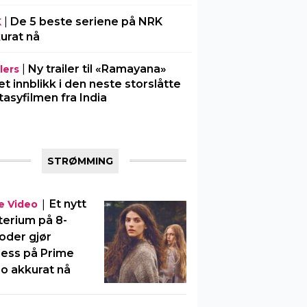
|
De 5 beste seriene på NRK
K
urat nå
|
Ny trailer til «Ramayana»
lers
 et innblikk i den neste storslåtte
tasyfilmen fra India
STRØMMING
|
Et nytt
e Video
erium på 8-
oder gjør
ess på Prime
o akkurat nå