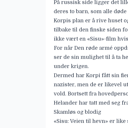
På russisk side ligger det li
deres to barn, som alle døde
Korpis plan er å rive huset 
tilbake til den finske siden f
ikke vært en «Sisu»-film hvis 
For når Den røde armé oppdag
ser de sin mulighet til å ta h
under krigen.
Dermed har Korpi fått sin fi
nazister, men de er likevel 
vold. Bortsett fra hovedperso
Helander har tatt med seg fra
Skamløs og blodig
«Sisu: Veien til hevn» er lik