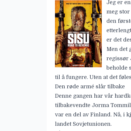
Jeg er en
meg stor 
den først
etterleng
er det de
Men det g
regissør 
beholde s
til å fungere. Uten at det føl
Den røde armé slår tilbake
Denne gangen har vår hardk
tilbakevendte Jorma Tommila
var en del av Finland. Nå, i 
landet Sovjetunionen.