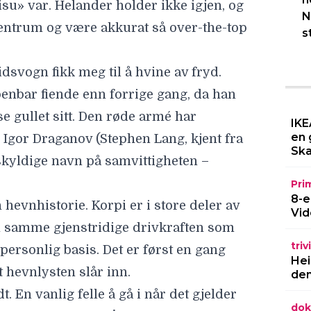
su» var. Helander holder ikke igjen, og
N
sentrum og være akkurat så over-the-top
s
dsvogn fikk meg til å hvine av fryd.
enbar fiende enn forrige gang, da han
øse gullet sitt. Den røde armé har
IKE
en 
Igor Draganov (Stephen Lang, kjent fra
Ska
kyldige navn på samvittigheten –
Pri
8-e
 hevnhistorie. Korpi er i store deler av
Vid
n samme gjenstridige drivkraften som
triv
personlig basis. Det er først en gang
Hei
 hevnlysten slår inn.
den
t. En vanlig felle å gå i når det gjelder
dok