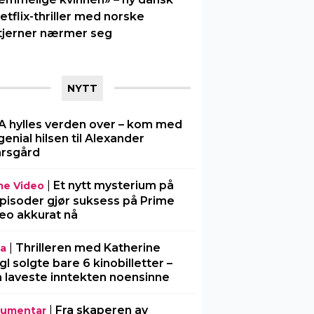
etflix-thriller med norske
tjerner nærmer seg
NYTT
A hylles verden over – kom med
genial hilsen til Alexander
rsgård
|
Et nytt mysterium på
me Video
pisoder gjør suksess på Prime
eo akkurat nå
|
Thrilleren med Katherine
ia
gl solgte bare 6 kinobilletter –
 laveste inntekten noensinne
|
Fra skaperen av
umentar