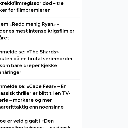
krekkfilmregissør død – tre
ker før filmpremieren
lem «Redd menig Ryan» –
idenes mest intense krigsfilm er
året
nmeldelse: «The Shards» –
akten på en brutal seriemorder
 som bare dreper kjekke
enåringer
nmeldelse: «Cape Fear» – En
lassisk thriller er blitt til en TV-
erie – mørkere og mer
arerittaktig enn noensinne
oe er veldig galt i «Den
emmelige kvinnen» – ny dansk