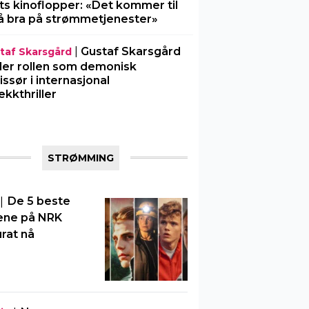
ts kinoflopper: «Det kommer til
å bra på strømmetjenester»
|
Gustaf Skarsgård
taf Skarsgård
ller rollen som demonisk
issør i internasjonal
ekkthriller
STRØMMING
|
De 5 beste
ene på NRK
rat nå