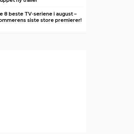
luppet ny trailer
e 8 beste TV-seriene i august –
ommerens siste store premierer!