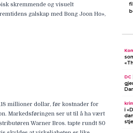
f
pisk skremmende og visuelt
b
fremtidens galskap med Bong Joon Ho»,
18 millioner dollar, før kostnader for
n. Markedsføringen ser ut til å ha vært
Kom
stributøren Warner Bros. tapte rundt 80
som
is skyldes at virkeligheten er like
«Th
ok å slå på nyhetene.
DC
verdt å se og underholder fra første til
gje
Dar
elig på Netflix.
kri
i «
dan
stj