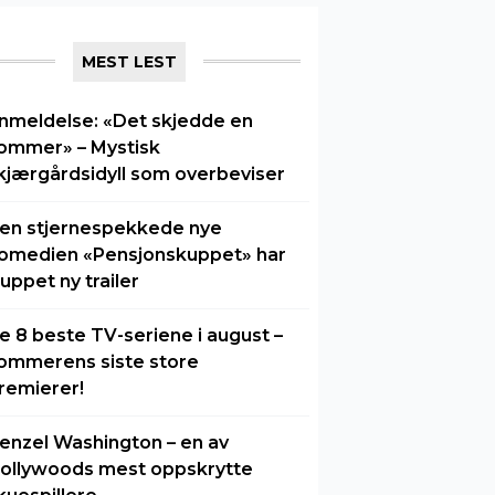
MEST LEST
nmeldelse: «Det skjedde en
ommer» – Mystisk
kjærgårdsidyll som overbeviser
en stjernespekkede nye
omedien «Pensjonskuppet» har
luppet ny trailer
e 8 beste TV-seriene i august –
ommerens siste store
remierer!
enzel Washington – en av
ollywoods mest oppskrytte