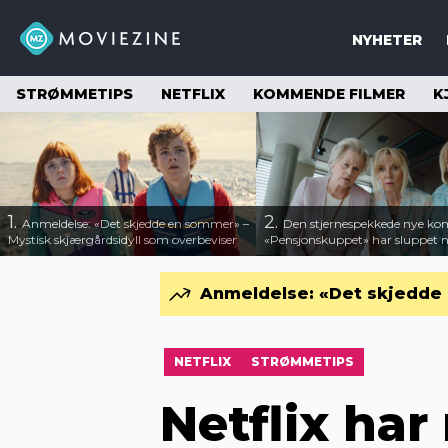
NYHETER
STRØMMETIPS
NETFLIX
KOMMENDE FILMER
K
1.
2.
Anmeldelse: «Det skjedde en sommer» –
Den stjernespekkede nye ko
Mystisk skjærgårdsidyll som overbeviser
«Pensjonskuppet» har sluppet ny
Anmeldelse: «Det skjedde 
NETFLIX
STRØMMETIPS
Netflix har