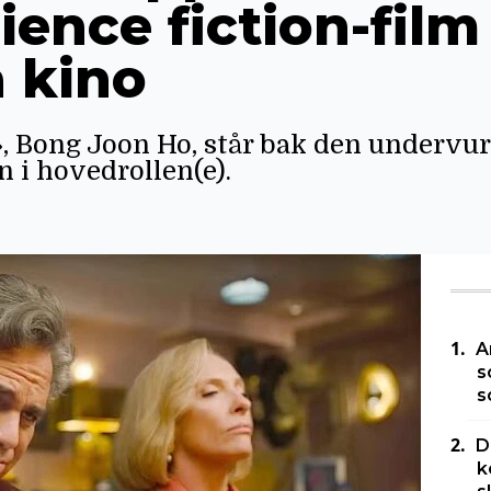
ience fiction-film
å kino
», Bong Joon Ho, står bak den undervu
 i hovedrollen(e).
A
s
s
D
k