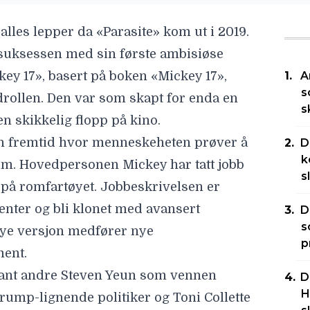
alles lepper da «Parasite» kom ut i 2019.
 suksessen med sin første ambisiøse
key 17
», basert på boken «Mickey 17»,
A
s
rollen. Den var som skapt for enda en
s
n skikkelig flopp på kino.
ern fremtid hvor menneskeheten prøver å
D
k
eim. Hovedpersonen Mickey har tatt jobb
s
på romfartøyet. Jobbeskrivelsen er
menter og bli klonet med avansert
D
s
nye versjon medfører nye
p
ent.
blant andre
Steven Yeun
som
vennen
D
H
rump-lignende politiker og
Toni Collette