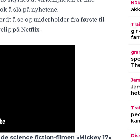
NR
akk
Trai
gir
fan
gra
spe
e science fiction-filmen «Mickey 17»
The
Jam
ren til «Dune: Part Three» gir gåsehud
Jam
 mesterverk
het
Trai
ped
LES MERE
kan
Dis