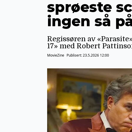
sprøeste sc
ingen så p
Regissøren av «Parasite
17» med Robert Pattinson
MovieZine
Publisert:
23.5.2026 12:00