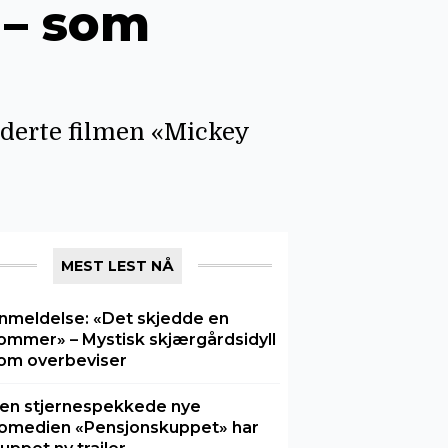
 – som
rderte filmen «Mickey
MEST LEST NÅ
nmeldelse: «Det skjedde en
ommer» – Mystisk skjærgårdsidyll
om overbeviser
en stjernespekkede nye
omedien «Pensjonskuppet» har