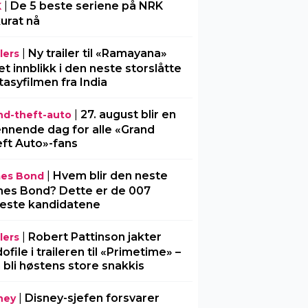
|
De 5 beste seriene på NRK
K
urat nå
|
Ny trailer til «Ramayana»
lers
 et innblikk i den neste storslåtte
tasyfilmen fra India
|
27. august blir en
nd-theft-auto
nnende dag for alle «Grand
ft Auto»-fans
|
Hvem blir den neste
es Bond
es Bond? Dette er de 007
este kandidatene
|
Robert Pattinson jakter
lers
ofile i traileren til «Primetime» –
 bli høstens store snakkis
|
Disney-sjefen forsvarer
ney