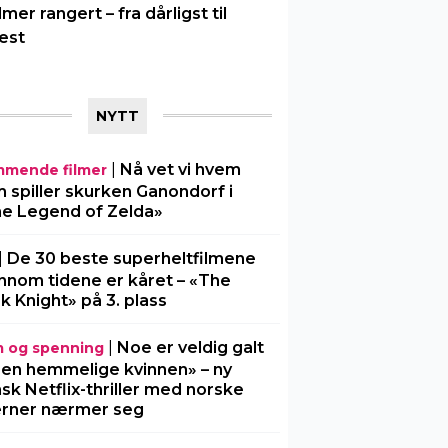
ilmer rangert – fra dårligst til
est
NYTT
|
Nå vet vi hvem
mende filmer
 spiller skurken Ganondorf i
e Legend of Zelda»
|
De 30 beste superheltfilmene
nnom tidene er kåret – «The
k Knight» på 3. plass
|
Noe er veldig galt
m og spenning
Den hemmelige kvinnen» – ny
sk Netflix-thriller med norske
erner nærmer seg