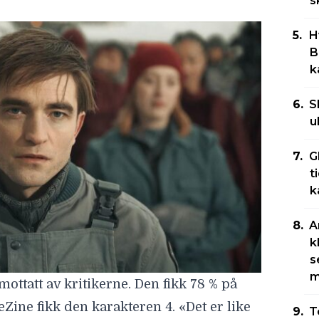
s
H
B
k
S
u
G
t
k
A
k
s
m
mottatt av kritikerne. Den fikk 78 % på
Zine fikk den karakteren 4
. «Det er like
T