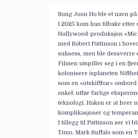
Bong Joon Ho
ble
et navn på 
I 2025 kom han tilbake etter
Hollywood-produksjon «
Mic
med
Robert Pattinson
i hoved
suksess, men ble dessverre e
Filmen utspiller seg i en fj
kolonisere isplaneten Niflh
som en «utskiftbar» ombord 
enkel: utfør farlige eksperi
teknologi. Haken er at hver 
komplikasjoner og temperam
I tillegg til Pattinson ser vi 
Timo,
Mark Ruffalo
som
en T