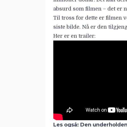
Les også:
Den underholdend
fra 2025 er på vei til Netflix
Les også:
Den første traile
– ser ut til å bli et visuelt