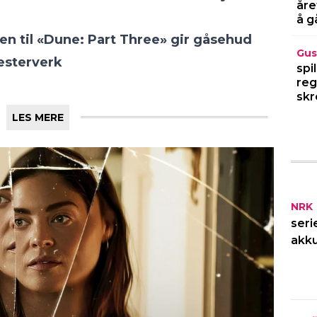
åre
å g
Gus
spi
reg
skr
NRK
seri
akku