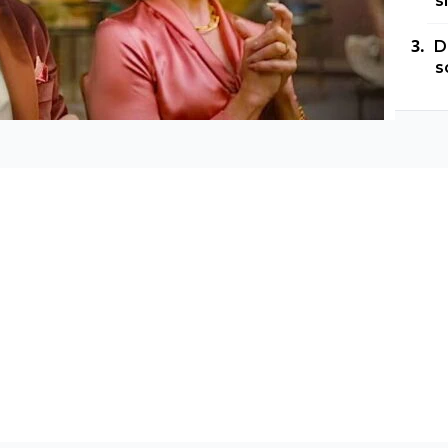
s
D
s