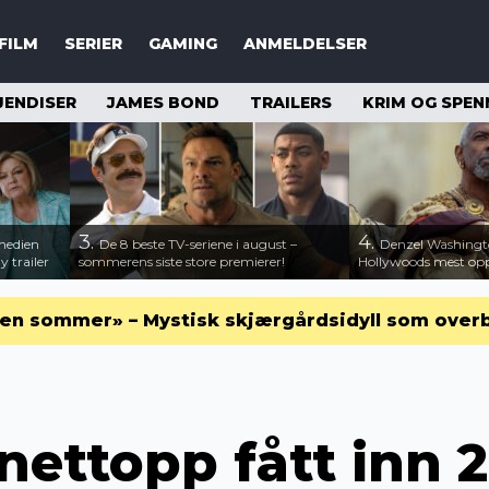
FILM
SERIER
GAMING
ANMELDELSER
JENDISER
JAMES BOND
TRAILERS
KRIM OG SPEN
3.
4.
medien
De 8 beste TV-seriene i august –
Denzel Washingt
 trailer
sommerens siste store premierer!
Hollywoods mest opps
en sommer» – Mystisk skjærgårdsidyll som over
 nettopp fått inn 