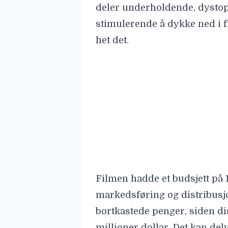
deler underholdende, dysto
stimulerende å dykke ned i 
het det.
Filmen hadde et budsjett på 1
markedsføring og distribusjo
bortkastede penger, siden di
millioner dollar. Det kan delv
absurd som filmen – det er n
Til tross for dette er filmen 
siste bilde. Nå er den tilgjeng
Her er en trailer: