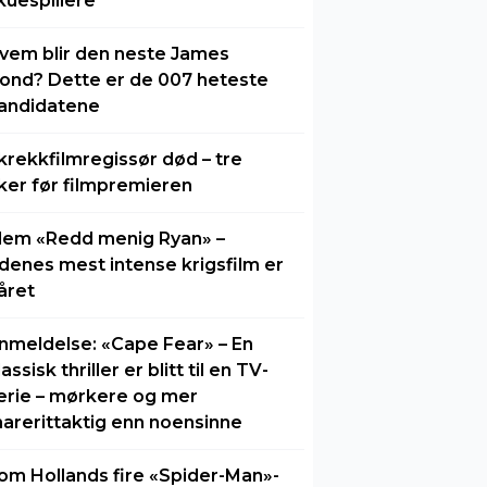
kuespillere
vem blir den neste James
ond? Dette er de 007 heteste
andidatene
krekkfilmregissør død – tre
ker før filmpremieren
lem «Redd menig Ryan» –
idenes mest intense krigsfilm er
året
nmeldelse: «Cape Fear» – En
lassisk thriller er blitt til en TV-
erie – mørkere og mer
arerittaktig enn noensinne
om Hollands fire «Spider-Man»-