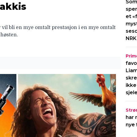
Som
nakkis
spen
et «
myst
r vil bli en mye omtalt prestasjon i en mye omtalt
seso
 høsten.
NRK
Prim
favo
Liam
skre
ikke
sjel
Strø
har 
nye 