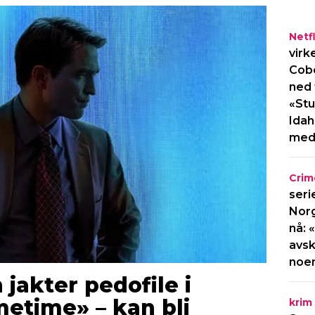
Netfl
virk
Cob
ned 
«Stu
Idah
med
Crim
seri
Norg
nå: 
avsk
noe
jakter pedofile i
imetime» – kan bli
krim