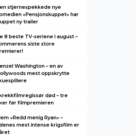
en stjernespekkede nye
omedien «Pensjonskuppet» har
luppet ny trailer
e 8 beste TV-seriene i august –
ommerens siste store
remierer!
enzel Washington – en av
ollywoods mest oppskrytte
kuespillere
krekkfilmregissør død – tre
ker før filmpremieren
lem «Redd menig Ryan» –
idenes mest intense krigsfilm er
året