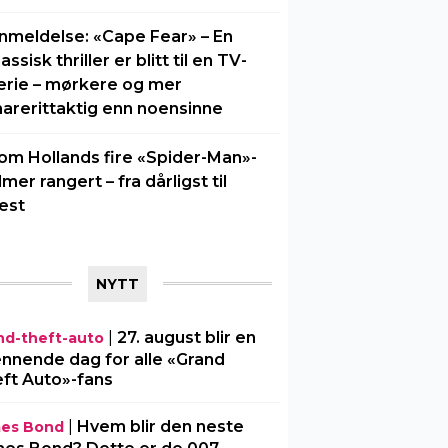
nmeldelse: «Cape Fear» – En
lassisk thriller er blitt til en TV-
erie – mørkere og mer
arerittaktig enn noensinne
om Hollands fire «Spider-Man»-
ilmer rangert – fra dårligst til
est
NYTT
|
27. august blir en
nd-theft-auto
nnende dag for alle «Grand
ft Auto»-fans
|
Hvem blir den neste
es Bond