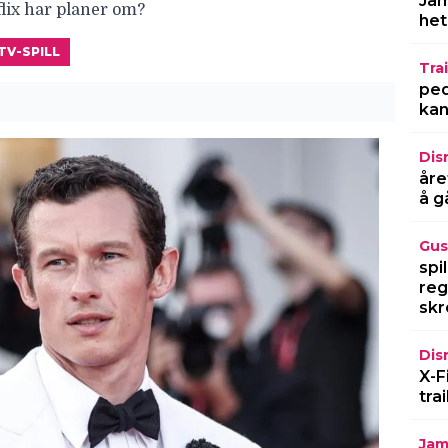
Jam
lix har planer om?
het
TV-SPILL
Trai
ped
kan
Dis
åre
å g
Gus
spi
reg
skr
Dis
X-F
tra
Jam