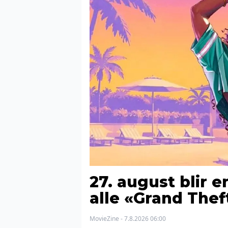
27. august blir 
alle «Grand Thef
MovieZine - 7.8.2026 06:00