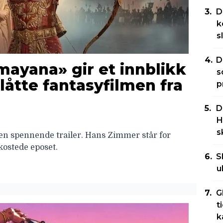
D
k
s
D
amayana» gir et innblikk
s
låtte fantasyfilmen fra
p
D
H
s
 en spennende trailer. Hans Zimmer står for
kostede eposet.
S
u
G
t
k