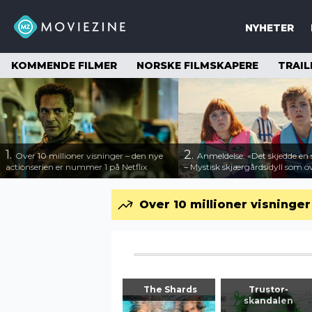
NYHETER
KOMMENDE FILMER
NORSKE FILMSKAPERE
TRAIL
1.
2.
Over 10 millioner visninger – den nye
Anmeldelse: «Det skjedde e
actionserien er nummer 1 på Netflix
– Mystisk skjærgårdsidyll som o
Over 10 millioner visninge
The Shards
Trustor-
skandalen