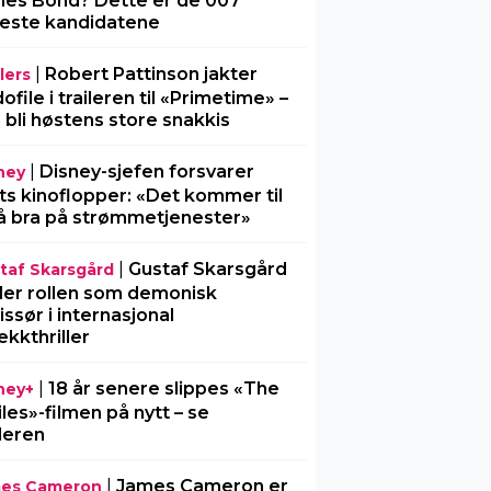
es Bond? Dette er de 007
este kandidatene
|
Robert Pattinson jakter
lers
ofile i traileren til «Primetime» –
 bli høstens store snakkis
|
Disney-sjefen forsvarer
ney
ts kinoflopper: «Det kommer til
å bra på strømmetjenester»
|
Gustaf Skarsgård
taf Skarsgård
ller rollen som demonisk
issør i internasjonal
ekkthriller
|
18 år senere slippes «The
ney+
iles»-filmen på nytt – se
ileren
|
James Cameron er
es Cameron