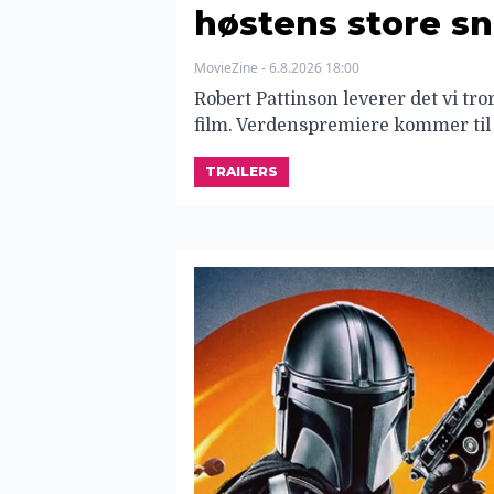
høstens store s
MovieZine - 6.8.2026 18:00
Robert Pattinson leverer det vi tro
film. Verdenspremiere kommer til
TRAILERS