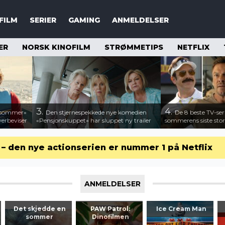
FILM
SERIER
GAMING
ANMELDELSER
ER
NORSK KINOFILM
STRØMMETIPS
NETFLIX
3.
4.
n sommer»
Den stjernespekkede nye komedien
De 8 beste TV-ser
verbeviser
«Pensjonskuppet» har sluppet ny trailer
sommerens siste stor
r – den nye actionserien er nummer 1 på Netflix
ANMELDELSER
Det skjedde en
PAW Patrol:
Ice Cream Man
sommer
Dinofilmen