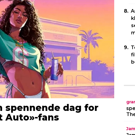
A
k
s
m
T
f
b
gra
en spennende dag for
spe
The
t Auto»-fans
Jam