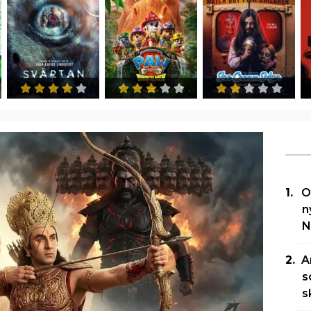
O
n
N
A
s
s