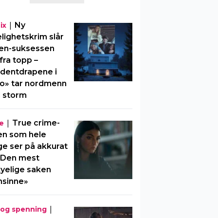
|
Ny
ix
elighetskrim slår
en-suksessen
fra topp –
dentdrapene i
o» tar nordmenn
 storm
|
True crime-
e
en som hele
e ser på akkurat
«Den mest
yelige saken
nsinne»
|
 og spenning