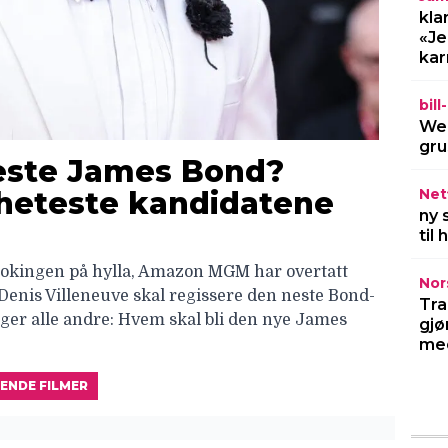
kla
«Je
kar
bil
Wel
gru
este James Bond?
Netf
 heteste kandidatene
ny 
til
smokingen på hylla, Amazon MGM har overtatt
Nor
Denis Villeneuve skal regissere den neste Bond-
Tra
ger alle andre: Hvem skal bli den nye James
gjø
med
ENDE FILMER