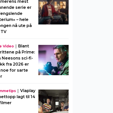
merens mest
nende serie er
fengslende
erium» – hele
ngen nå ute på
 TV
|
Blant
e Video
rittene på Prime:
 Neesons sci-fi-
kk fra 2026 er
 noe for sarte
er
|
Viaplay
mmetips
nettopp lagt til 14
filmer