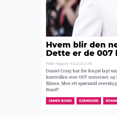
Hvem blir den n
Dette er de 007
Petter Aagaard - 6.8.2026 21:00
Daniel Craig har for lengst lagt 
kontrollen over 007-universet, og 
filmen. Men ett spørsmål overskyg
Bond?
JAMES BOND
KJENDISER
KOMM