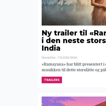
Ny trailer til «R
i den neste stors
India
MovieZine - 7.8.2026 09:00
«Ramayana» har blitt presentert i
musikken til dette storslåtte og på
TRAILERS