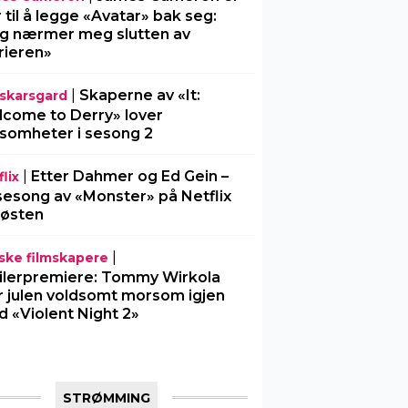
r til å legge «Avatar» bak seg:
g nærmer meg slutten av
rieren»
|
Skaperne av «It:
l-skarsgard
come to Derry» lover
somheter i sesong 2
|
Etter Dahmer og Ed Gein –
lix
sesong av «Monster» på Netflix
 høsten
|
ske filmskapere
ilerpremiere: Tommy Wirkola
r julen voldsomt morsom igjen
 «Violent Night 2»
STRØMMING