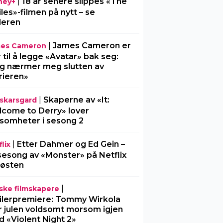
|
18 år senere slippes «The
ney+
iles»-filmen på nytt – se
ileren
|
James Cameron er
es Cameron
r til å legge «Avatar» bak seg:
g nærmer meg slutten av
rieren»
|
Skaperne av «It:
l-skarsgard
come to Derry» lover
somheter i sesong 2
|
Etter Dahmer og Ed Gein –
lix
sesong av «Monster» på Netflix
 høsten
|
ske filmskapere
ilerpremiere: Tommy Wirkola
r julen voldsomt morsom igjen
 «Violent Night 2»