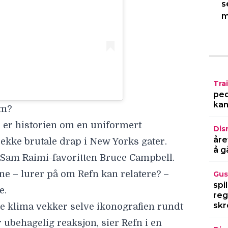
s
m
Trai
ped
kan
om?
 er historien om en uniformert
Dis
åre
ekke brutale drap i New Yorks gater.
å g
et Sam Raimi-favoritten
Bruce Campbell
.
rne – lurer på om Refn kan relatere? –
Gus
spi
e.
reg
skr
ale klima vekker selve ikonografien rundt
ubehagelig reaksjon, sier Refn i en