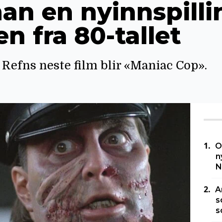
han en nyinnspilli
n fra 80-tallet
Refns neste film blir «Maniac Cop».
O
n
N
A
s
s