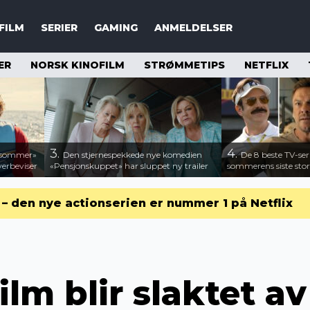
FILM
SERIER
GAMING
ANMELDELSER
ER
NORSK KINOFILM
STRØMMETIPS
NETFLIX
3.
4.
n sommer»
Den stjernespekkede nye komedien
De 8 beste TV-ser
verbeviser
«Pensjonskuppet» har sluppet ny trailer
sommerens siste stor
r – den nye actionserien er nummer 1 på Netflix
ilm blir slaktet av