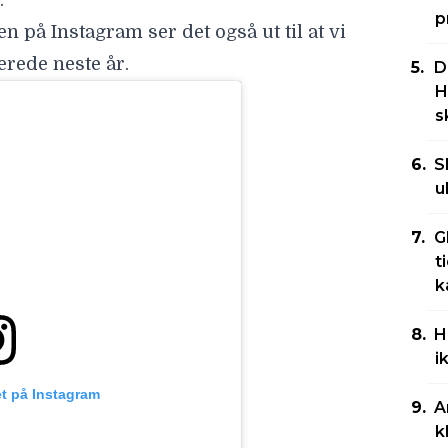
.
p
en på Instagram ser det også ut til at vi
erede neste år.
D
H
s
S
u
G
t
k
H
i
et på Instagram
A
k