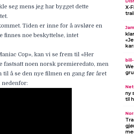
Dis
vikle seg mens jeg har bygget dette
X-F
tra
et.
kommet. Tiden er inne for å avsløre en
Jam
kla
e finnes noe beskyttelse, intet
«Je
kar
Maniac Cop», kan vi se frem til «Her
bil
kke fastsatt noen norsk premieredato, men
Wel
gru
n til å se den nye filmen en gang før året
n nedenfor:
Netf
ny 
til
Nor
Tra
gjø
med