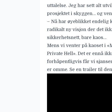
uttalelse. Jeg har sett alt ut
prosjektet i skyggen… og vent
– Nå har øyeblikket endelig 
radikalt ny visjon der det ikk
sikkerhetsnett, bare kaos…
Mens vi venter på kaoset i «
Private Hell». Det er ennå i
forhåpentligvis får vi sjanse
er omme. Se en trailer til de