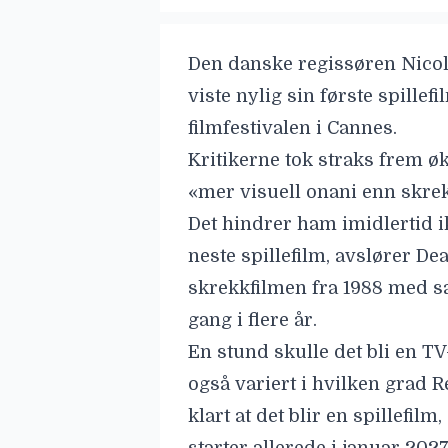
Den danske regissøren
Nico
viste nylig sin første spillefi
filmfestivalen i Cannes.
Kritikerne t
ok straks frem ø
«mer visuell onani enn skre
Det hindrer ham imidlertid i
neste spillefilm, avslører
Dea
skrekkfilmen fra 1988 med s
gang i flere år.
En stund skulle det bli en TV-
også variert i hvilken grad R
klart at det blir en spillefilm