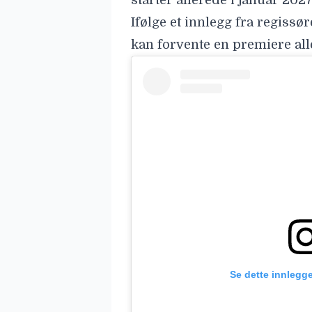
starter allerede i januar 2027
Ifølge et innlegg fra regissør
kan forvente en premiere all
Se dette innlegg