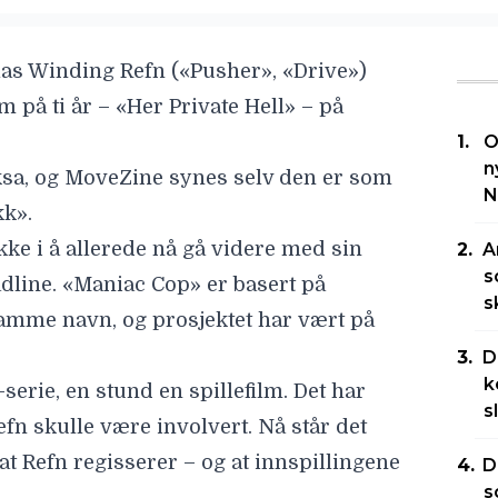
las Winding Refn
(«Pusher», «Drive»)
lm på ti år – «
Her Private Hell
» – på
O
n
ksa
, og
MoveZine
synes selv den er som
N
kk».
kke i å allerede nå gå videre med sin
A
s
dline
. «
Maniac Cop
» er basert på
s
amme navn, og prosjektet har vært på
D
k
serie, en stund en spillefilm. Det har
s
efn skulle være involvert. Nå står det
, at Refn regisserer – og at innspillingene
D
s