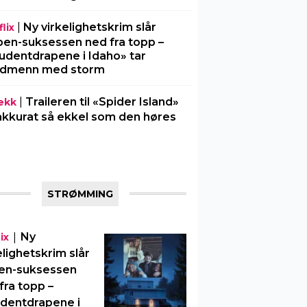
|
Ny virkelighetskrim slår
lix
en-suksessen ned fra topp –
udentdrapene i Idaho» tar
rdmenn med storm
|
Traileren til «Spider Island»
ekk
akkurat så ekkel som den høres
STRØMMING
|
Ny
ix
elighetskrim slår
en-suksessen
fra topp –
dentdrapene i