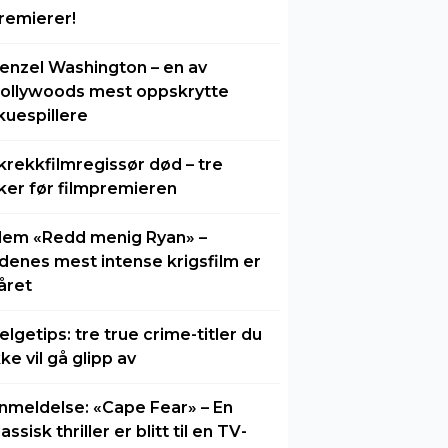
remierer!
enzel Washington – en av
ollywoods mest oppskrytte
kuespillere
krekkfilmregissør død – tre
ker før filmpremieren
lem «Redd menig Ryan» –
idenes mest intense krigsfilm er
året
elgetips: tre true crime-titler du
kke vil gå glipp av
nmeldelse: «Cape Fear» – En
lassisk thriller er blitt til en TV-