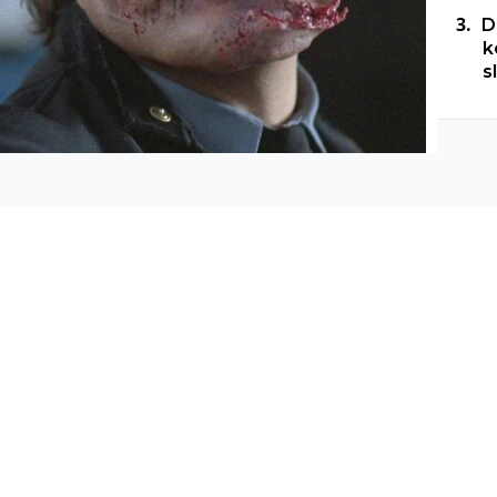
D
k
s