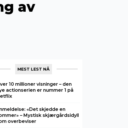
ng av
MEST LEST NÅ
ver 10 millioner visninger – den
ye actionserien er nummer 1 på
etflix
nmeldelse: «Det skjedde en
ommer» – Mystisk skjærgårdsidyll
om overbeviser