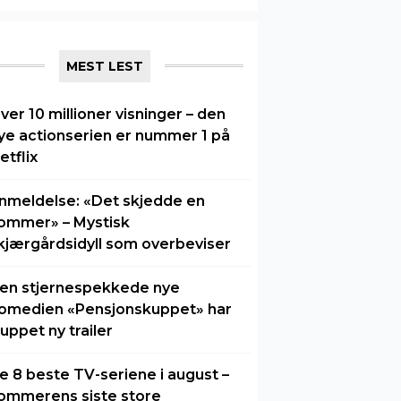
MEST LEST
ver 10 millioner visninger – den
ye actionserien er nummer 1 på
etflix
nmeldelse: «Det skjedde en
ommer» – Mystisk
kjærgårdsidyll som overbeviser
en stjernespekkede nye
omedien «Pensjonskuppet» har
luppet ny trailer
e 8 beste TV-seriene i august –
ommerens siste store