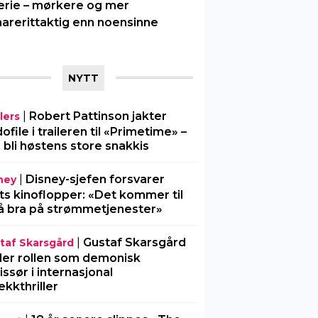
erie – mørkere og mer
arerittaktig enn noensinne
NYTT
|
Robert Pattinson jakter
lers
ofile i traileren til «Primetime» –
 bli høstens store snakkis
|
Disney-sjefen forsvarer
ney
ts kinoflopper: «Det kommer til
å bra på strømmetjenester»
|
Gustaf Skarsgård
taf Skarsgård
ller rollen som demonisk
issør i internasjonal
ekkthriller