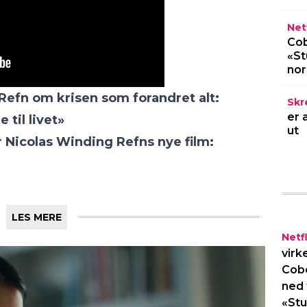
Netf
Cob
«St
no
Refn om krisen som forandret alt:
Skr
er 
 til livet»
ut
r Nicolas Winding Refns nye film:
LES MERE
Netfl
virk
Cob
ned 
«Stu