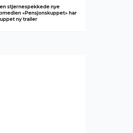
en stjernespekkede nye
omedien «Pensjonskuppet» har
luppet ny trailer