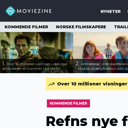
NYHETER
KOMMENDE FILMER
NORSKE FILMSKAPERE
TRAIL
1.
2.
Over 10 millioner visninger – den nye
Anmeldelse: «Det skjedde e
actionserien er nummer 1 på Netflix
– Mystisk skjærgårdsidyll som o
Over 10 millioner visninge
KOMMENDE FILMER
Refns nye f