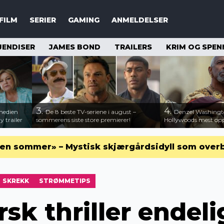
FILM
SERIER
GAMING
ANMELDELSER
JENDISER
JAMES BOND
TRAILERS
KRIM OG SPEN
3.
4.
medien
De 8 beste TV-seriene i august –
Denzel Washingt
 trailer
sommerens siste store premierer!
Hollywoods mest opps
en sommer» – Mystisk skjærgårdsidyll som over
SKREKK
STRØMMETIPS
sk thriller endeli