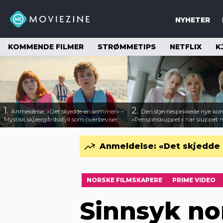
NYHETER
KOMMENDE FILMER
STRØMMETIPS
NETFLIX
K
1.
2.
Anmeldelse: «Det skjedde en sommer» –
Den stjernespekkede nye ko
Mystisk skjærgårdsidyll som overbeviser
«Pensjonskuppet» har sluppet ny
Anmeldelse: «Det skjedde 
NORSKE FILMSKAPERE
PRIME VIDEO
Sinnsyk nor