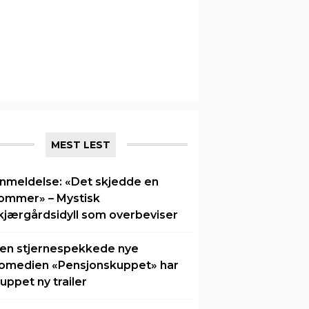
MEST LEST
nmeldelse: «Det skjedde en
ommer» – Mystisk
kjærgårdsidyll som overbeviser
en stjernespekkede nye
omedien «Pensjonskuppet» har
luppet ny trailer