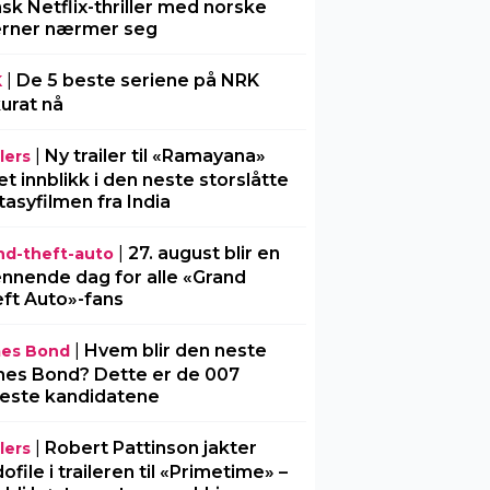
sk Netflix-thriller med norske
erner nærmer seg
|
De 5 beste seriene på NRK
K
urat nå
|
Ny trailer til «Ramayana»
lers
 et innblikk i den neste storslåtte
tasyfilmen fra India
|
27. august blir en
nd-theft-auto
nnende dag for alle «Grand
ft Auto»-fans
|
Hvem blir den neste
es Bond
es Bond? Dette er de 007
este kandidatene
|
Robert Pattinson jakter
lers
ofile i traileren til «Primetime» –