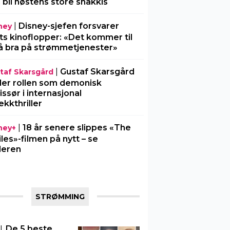
 bli høstens store snakkis
|
Disney-sjefen forsvarer
ney
ts kinoflopper: «Det kommer til
å bra på strømmetjenester»
|
Gustaf Skarsgård
taf Skarsgård
ller rollen som demonisk
issør i internasjonal
ekkthriller
|
18 år senere slippes «The
ney+
iles»-filmen på nytt – se
ileren
STRØMMING
|
De 5 beste