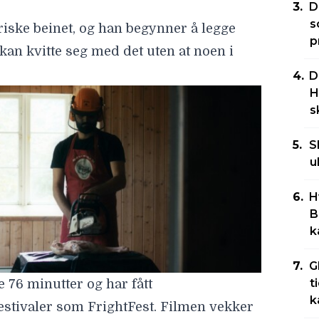
D
s
friske beinet, og han begynner å legge
p
kan kvitte seg med det uten at noen i
D
H
s
S
u
H
B
k
G
t
e 76 minutter og har fått
k
estivaler som
FrightFest
. Filmen vekker