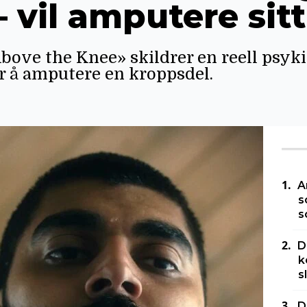
 vil amputere sitt
bove the Knee» skildrer en reell psyki
r å amputere en kroppsdel.
A
s
s
D
k
s
D