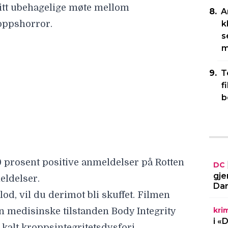
itt ubehagelige møte mellom
A
oppshorror.
k
s
0 prosent positive anmeldelser på
Rotten
m
meldelser.
lod, vil du derimot bli skuffet. Filmen
T
f
en medisinske tilstanden Body Integrity
b
å kalt kroppsintegritetsdysfori.
 psykiatrisk og nevrologisk tilstand der
ke om å amputere en helt frisk
DC
gjengelig på Prime Video. Hvis du ikke
gje
Dar
reames via Apple, Viaplay, Rakuten TV
ggelige traileren nedenfor.
kri
i «