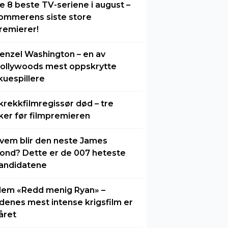
e 8 beste TV-seriene i august –
ommerens siste store
remierer!
enzel Washington – en av
ollywoods mest oppskrytte
kuespillere
krekkfilmregissør død – tre
ker før filmpremieren
vem blir den neste James
ond? Dette er de 007 heteste
andidatene
lem «Redd menig Ryan» –
idenes mest intense krigsfilm er
året