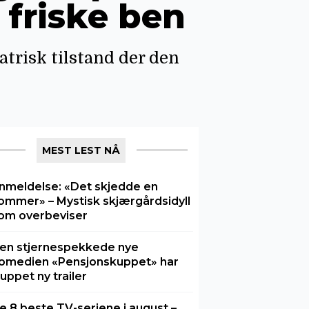
 friske ben
atrisk tilstand der den
MEST LEST NÅ
nmeldelse: «Det skjedde en
ommer» – Mystisk skjærgårdsidyll
om overbeviser
en stjernespekkede nye
omedien «Pensjonskuppet» har
luppet ny trailer
e 8 beste TV-seriene i august –