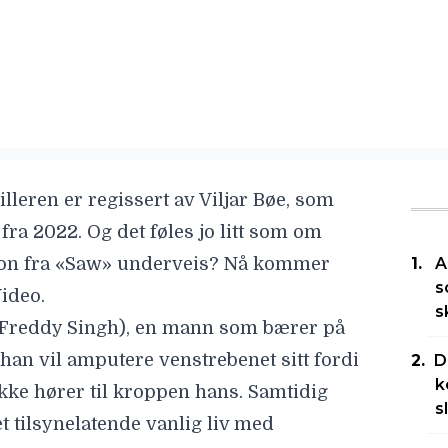
lleren er regissert av
Viljar Bøe
, som
fra 2022. Og det føles jo litt som om
asjon fra «Saw» underveis? Nå kommer
A
s
ideo.
s
Freddy Singh
), en mann som bærer på
 han vil amputere venstrebenet sitt fordi
D
k
ikke hører til kroppen hans. Samtidig
s
t tilsynelatende vanlig liv med