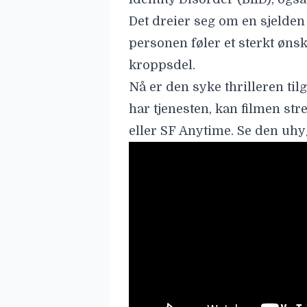
Les også:
Regissøren av «O
ingen grenser»
Les også:
Ny norsk skrekkfi
genren