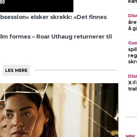
kan
Dis
åre
å g
Gus
spi
reg
skr
Dis
X-F
tra
NRK