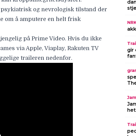
dan
stj
NR
akk
Trai
gir
fan
gra
spe
bsession» elsker skrekk: «Det finnes
The
Jam
lm formes – Roar Uthaug returnerer til
Jam
het
Trai
ped
LES MERE