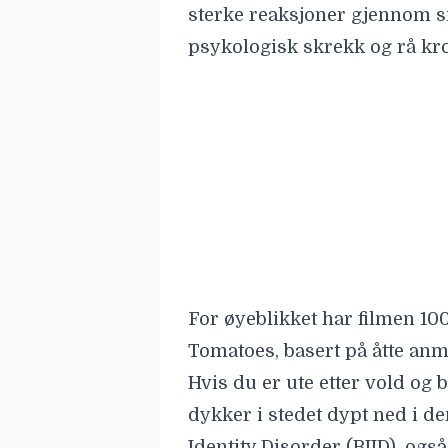
sterke reaksjoner gjennom s
psykologisk skrekk og rå kr
For øyeblikket har filmen 10
Tomatoes
, basert på åtte an
Hvis du er ute etter vold og b
dykker i stedet dypt ned i d
Identity Disorder (BIID), ogs
Det dreier seg om en sjelden
personen føler et sterkt øns
kroppsdel.
Nå er den syke thrilleren til
har tjenesten, kan filmen st
eller SF Anytime. Se den uhy