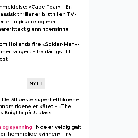
nmeldelse: «Cape Fear» – En
lassisk thriller er blitt til en TV-
erie – mørkere og mer
arerittaktig enn noensinne
om Hollands fire «Spider-Man»-
ilmer rangert – fra dårligst til
est
NYTT
|
De 30 beste superheltfilmene
nnom tidene er kåret – «The
k Knight» på 3. plass
|
Noe er veldig galt
m og spenning
Den hemmelige kvinnen» – ny