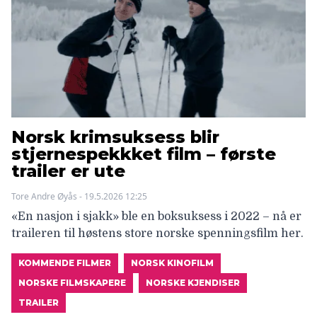
Norsk krimsuksess blir
stjernespekkket film – første
trailer er ute
Tore Andre Øyås - 19.5.2026 12:25
«En nasjon i sjakk» ble en boksuksess i 2022 – nå er
traileren til høstens store norske spenningsfilm her.
KOMMENDE FILMER
NORSK KINOFILM
NORSKE FILMSKAPERE
NORSKE KJENDISER
TRAILER