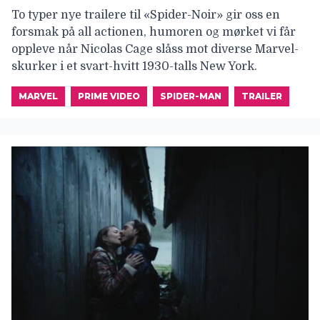
To typer nye trailere til «Spider-Noir» gir oss en
forsmak på all actionen, humoren og mørket vi får
oppleve når Nicolas Cage slåss mot diverse Marvel-
skurker i et svart-hvitt 1930-talls New York.
MARVEL
PRIME VIDEO
SPIDER-MAN
TRAILER