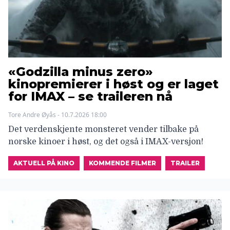
«Godzilla minus zero»
kinopremierer i høst og er laget
for IMAX – se traileren nå
Tore Andre Øyås - 10.7.2026 18:00
Det verdenskjente monsteret vender tilbake på
norske kinoer i høst, og det også i IMAX-versjon!
AKTUELL PÅ KINO
KOMMENDE FILMER
TRAILER