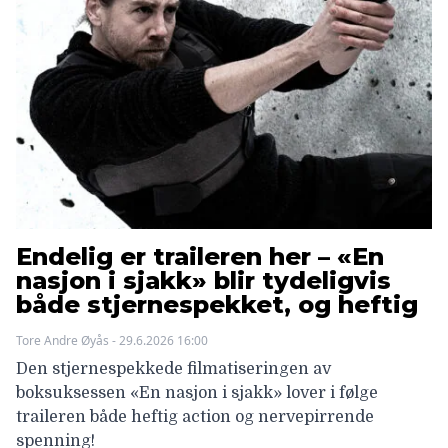
Endelig er traileren her – «En
nasjon i sjakk» blir tydeligvis
både stjernespekket, og heftig
Tore Andre Øyås - 29.6.2026 16:00
Den stjernespekkede filmatiseringen av
boksuksessen «En nasjon i sjakk» lover i følge
traileren både heftig action og nervepirrende
spenning!