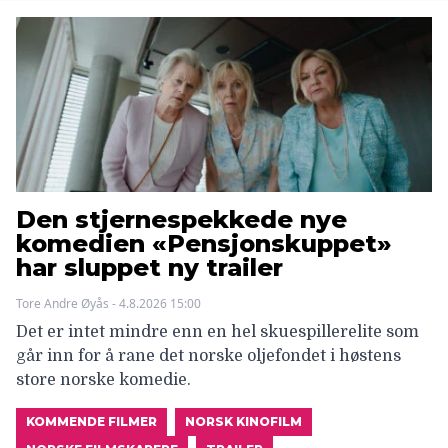
Den stjernespekkede nye
komedien «Pensjonskuppet»
har sluppet ny trailer
Tore Andre Øyås - 4.8.2026 15:00
Det er intet mindre enn en hel skuespillerelite som
går inn for å rane det norske oljefondet i høstens
store norske komedie.
KOMMENDE FILMER
NORSK KINOFILM