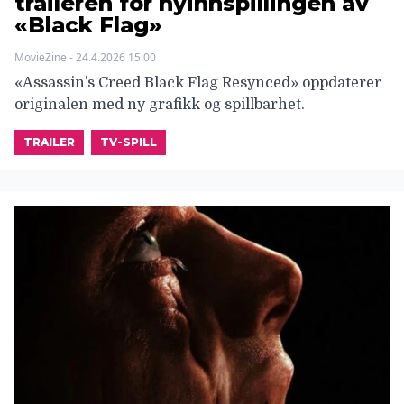
traileren for nyinnspillingen av
«Black Flag»
MovieZine - 24.4.2026 15:00
«Assassin’s Creed Black Flag Resynced» oppdaterer
originalen med ny grafikk og spillbarhet.
TRAILER
TV-SPILL