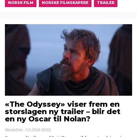
NORSK FILM
NORSKE FILMSKAPERE
TRAILER
«The Odyssey» viser frem en
storslagen ny trailer – blir det
en ny Oscar til Nolan?
MovieZine - 5.5.2026 09:02