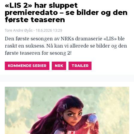
«LIS 2» har sluppet
premieredato – se bilder og den
første teaseren
Tore Andre Øyås - 18.6.2026 13:29
Den første sesongen av NRKs dramaserie «LIS» ble
raskt en suksess. Nå kan vi allerede se bilder og den
første teaseren for sesong 2!
KOMMENDE SERIER
NRK
TRAILER