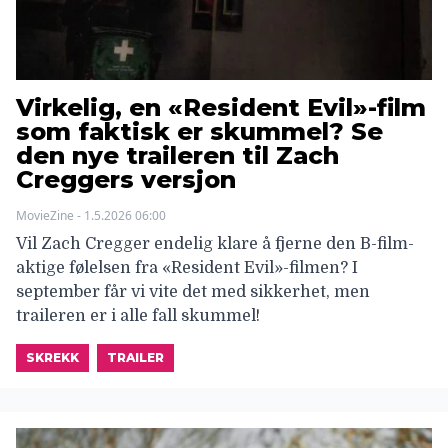
Virkelig, en «Resident Evil»-film
som faktisk er skummel? Se
den nye traileren til Zach
Creggers versjon
MovieZine - 1.5.2026 06:00
Vil Zach Cregger endelig klare å fjerne den B-film-
aktige følelsen fra «Resident Evil»-filmen? I
september får vi vite det med sikkerhet, men
traileren er i alle fall skummel!
SKREKK
TRAILER