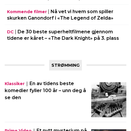
|
Nå vet vi hvem som spiller
Kommende filmer
skurken Ganondorf i «The Legend of Zelda»
|
De 30 beste superheltfilmene gjennom
DC
tidene er kåret – «The Dark Knight» på 3. plass
STRØMMING
|
En av tidens beste
Klassiker
komedier fyller 100 år – unn deg å
se den
|
Et nytt mysterium på
Prime Video