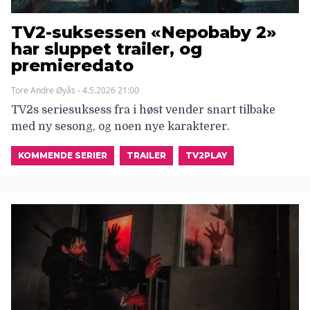
TV2-suksessen «Nepobaby 2»
har sluppet trailer, og
premieredato
Tore Andre Øyås - 4.5.2026 21:00
TV2s seriesuksess fra i høst vender snart tilbake
med ny sesong, og noen nye karakterer.
KOMMENDE SERIER
TRAILER
TV2PLAY