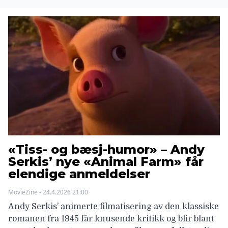
«Tiss- og bæsj-humor» – Andy
Serkis’ nye «Animal Farm» får
elendige anmeldelser
MovieZine - 24.4.2026 21:00
Andy Serkis’ animerte filmatisering av den klassiske
romanen fra 1945 får knusende kritikk og blir blant