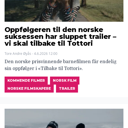
Oppfølgeren til den norske
suksessen har sluppet trailer –
vi skal tilbake til Tottori
Tore Andre Øyås - 4.6.2026 12:00
Den norske prisvinnende barnefilmen får endelig
sin oppfølger i «Tilbake til Tottori».
KOMMENDE FILMER
NORSK FILM
NORSKE FILMSKAPERE
TRAILER