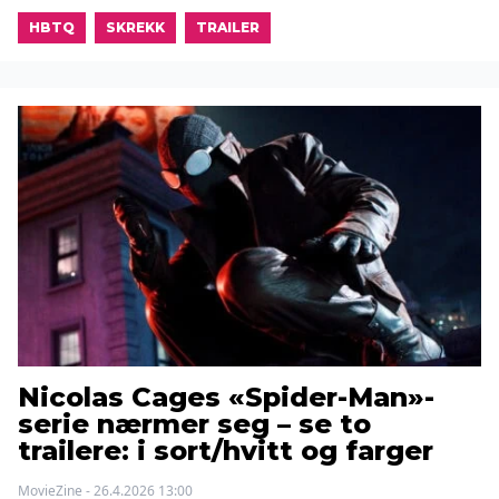
HBTQ
SKREKK
TRAILER
Nicolas Cages «Spider-Man»-
serie nærmer seg – se to
trailere: i sort/hvitt og farger
MovieZine - 26.4.2026 13:00