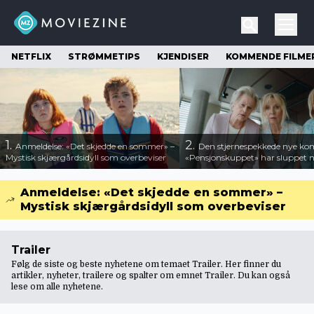
NETFLIX
STRØMMETIPS
KJENDISER
KOMMENDE FILME
1.
2.
Anmeldelse: «Det skjedde en sommer» –
Den stjernespekkede nye ko
Mystisk skjærgårdsidyll som overbeviser
«Pensjonskuppet» har sluppet ny
Anmeldelse: «Det skjedde en sommer» –
Mystisk skjærgårdsidyll som overbeviser
Trailer
Følg de siste og beste nyhetene om temaet Trailer. Her finner du
artikler, nyheter, trailere og spalter om emnet Trailer. Du kan også
lese om
alle nyhetene
.