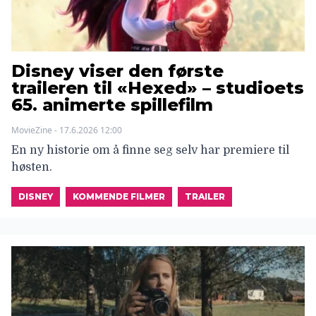
Disney viser den første
traileren til «Hexed» – studioets
65. animerte spillefilm
MovieZine - 17.6.2026 12:00
En ny historie om å finne seg selv har premiere til
høsten.
DISNEY
KOMMENDE FILMER
TRAILER