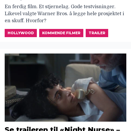
En ferdig film. Et stjernelag. Gode testvisninger.
Likevel valgte Warner Bros. å legge hele prosjektet i
en skuff. Hvorfor?
HOLLYWOOD
KOMMENDE FILMER
TRAILER
Se traileren til «Night Nurse» –