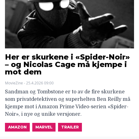
Her er skurkene i «Spider-Noir»
– og Nicolas Cage må kjempe i
mot dem
MovieZine - 25.4.2026 09:00
Sandman og Tombstone er to av de fire skurkene
som privatdetektiven og superhelten Ben Reilly må
kjempe mot i Amazon Prime Video-serien «Spider-
Noir», i nye og unike versjoner.
AMAZON
MARVEL
TRAILER