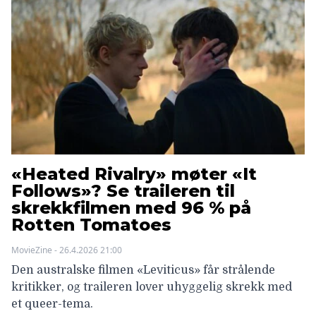
«Heated Rivalry» møter «It
Follows»? Se traileren til
skrekkfilmen med 96 % på
Rotten Tomatoes
MovieZine - 26.4.2026 21:00
Den australske filmen «Leviticus» får strålende
kritikker, og traileren lover uhyggelig skrekk med
et queer-tema.