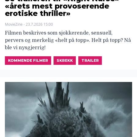
«årets mest provoserende
erotiske thriller»
MovieZine - 23.7.2026 15:00
Filmen beskrives som sjokkerende, sensuell,
pervers og merkelig «helt på topp». Helt på topp? Nå
ble vi nysgjerrig!
KOMMENDE FILMER
SKREKK
TRAILER