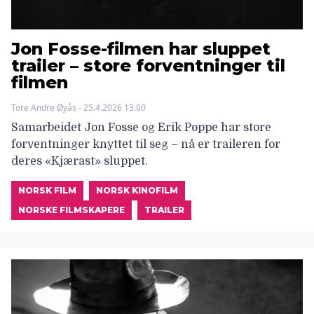
Jon Fosse-filmen har sluppet
trailer – store forventninger til
filmen
Tore Andre Øyås - 25.4.2026 13:00
Samarbeidet Jon Fosse og Erik Poppe har store
forventninger knyttet til seg – nå er traileren for
deres «Kjærast» sluppet.
NORSK FILM
NORSK KINOFILM
NORSKE FILMSKAPERE
TRAILER