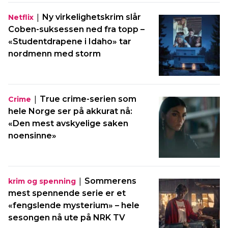
|
Ny virkelighetskrim slår
Netflix
Coben-suksessen ned fra topp –
«Studentdrapene i Idaho» tar
nordmenn med storm
|
True crime-serien som
Crime
hele Norge ser på akkurat nå:
«Den mest avskyelige saken
noensinne»
|
Sommerens
krim og spenning
mest spennende serie er et
«fengslende mysterium» – hele
sesongen nå ute på NRK TV