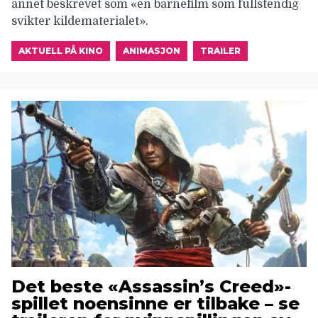
annet beskrevet som «en barnefilm som fullstendig
svikter kildematerialet».
AKTUELL PÅ KINO
ANIMASJON
TRAILER
Det beste «Assassin’s Creed»-
spillet noensinne er tilbake – se