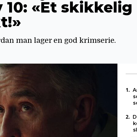
v 10: «Et skikkelig
t!»
rdan man lager en god krimserie.
A
s
s
D
k
s