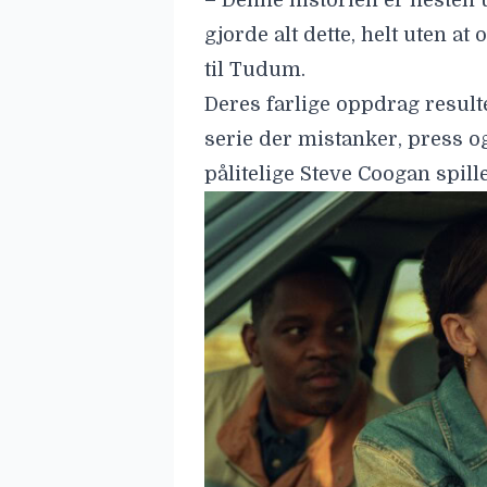
– Denne historien er nesten 
gjorde alt dette, helt uten at
til
Tudum
.
Deres farlige oppdrag resul
serie der mistanker, press og
pålitelige
Steve Coogan
spill