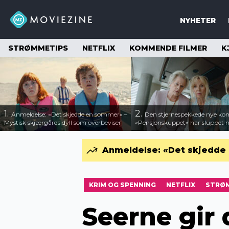
NYHETER
STRØMMETIPS
NETFLIX
KOMMENDE FILMER
K
1.
2.
Anmeldelse: «Det skjedde en sommer» –
Den stjernespekkede nye ko
Mystisk skjærgårdsidyll som overbeviser
«Pensjonskuppet» har sluppet ny
Anmeldelse: «Det skjedde 
KRIM OG SPENNING
NETFLIX
STRØ
Seerne gir 