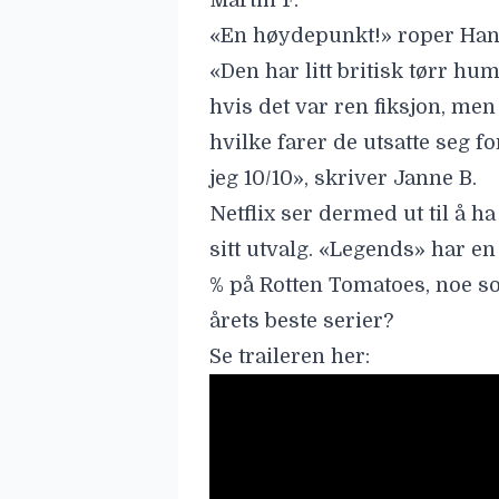
Martin F.
«En høydepunkt!» roper Han
«Den har litt britisk tørr hum
hvis det var ren fiksjon, me
hvilke farer de utsatte seg fo
jeg 10/10», skriver Janne B.
Netflix ser dermed ut til å ha
sitt utvalg. «Legends» har en
% på Rotten Tomatoes, noe so
årets beste serier?
Se traileren her: