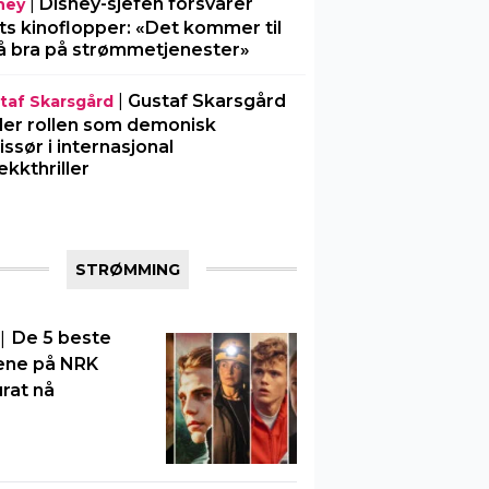
|
Disney-sjefen forsvarer
ney
ts kinoflopper: «Det kommer til
å bra på strømmetjenester»
|
Gustaf Skarsgård
taf Skarsgård
ller rollen som demonisk
issør i internasjonal
ekkthriller
STRØMMING
|
De 5 beste
ene på NRK
rat nå