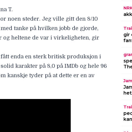
NR
na T.
akk
or noen steder. Jeg ville gitt den 8/10
n med tanke på hvilken jobb de gjorde,
Trai
gir
r og heltene de var i virkeligheten, gir
fan
gra
 fått enda en sterk britisk produksjon i
spe
 solid karakter på 8,0 på IMDb og hele 96
The
m kanskje tyder på at dette er en av
Jam
Jam
het
Trai
ped
kan