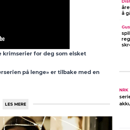
Dis
åre
å g
Gus
spi
reg
skr
 krimserier for deg som elsket
erserien på lenge» er tilbake med en
NRK
seri
akku
LES MERE