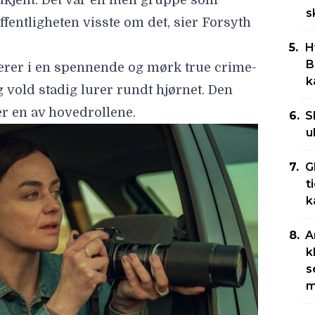
ukjent. Det var en liten gruppe som
s
 offentligheten visste om det, sier Forsyth
H
B
terer i en spennende og mørk true crime-
k
 vold stadig lurer rundt hjørnet. Den
er en av hovedrollene.
S
u
G
t
k
A
k
s
m