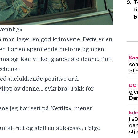
T
f
b
vennlig»
n man lager en god krimserie. Dette er en
den har en spennende historie og noen
Kom
nslag. Kan virkelig anbefale denne. Full
som
acebook.
«Th
ed utelukkende positive ord.
DC
lipp av denne… sykt bra! Takk for
gje
Dar
ene jeg har sett på Netflix», mener
kri
i «
dan
nkt, rett og slett en suksess», ifølge
stj