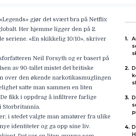
«
Legends
» gjør det svært bra på Netflix
lobalt. Her hjemme ligger den på 2.
e seriene. «En skikkelig 10/10», skriver
A
s
s
sforfatteren
Neil Forsyth
og er basert på
sen av 90-tallet mistet det britiske
D
k
len over den økende narkotikasmuglingen
s
elighet satte man sammen en liten
 fikk i oppdrag å infiltrere farlige
D
s
 Storbritannia.
p
r; i stedet valgte man amatører fra ulike
nye identiteter og ga opp sine liv.
D
H