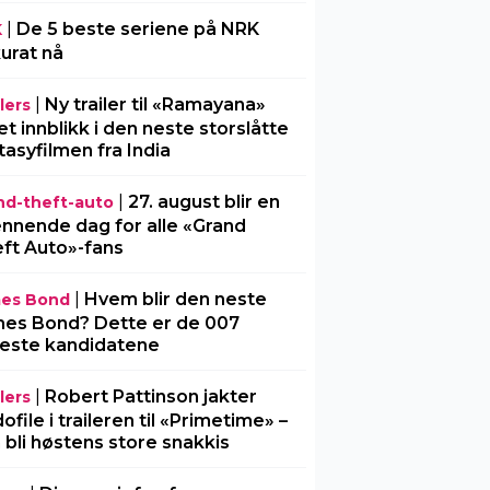
|
De 5 beste seriene på NRK
K
urat nå
|
Ny trailer til «Ramayana»
lers
 et innblikk i den neste storslåtte
tasyfilmen fra India
|
27. august blir en
nd-theft-auto
nnende dag for alle «Grand
ft Auto»-fans
|
Hvem blir den neste
es Bond
es Bond? Dette er de 007
este kandidatene
|
Robert Pattinson jakter
lers
ofile i traileren til «Primetime» –
 bli høstens store snakkis