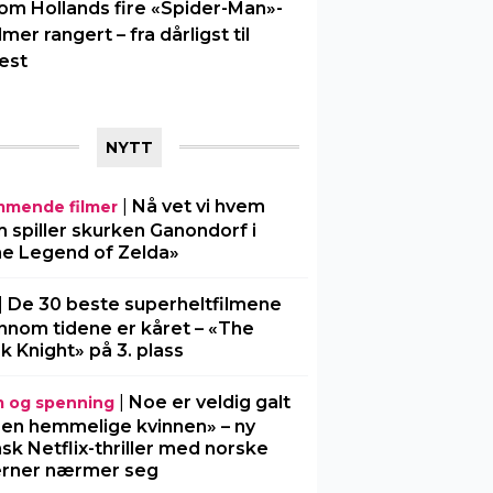
om Hollands fire «Spider-Man»-
ilmer rangert – fra dårligst til
est
NYTT
|
Nå vet vi hvem
mende filmer
 spiller skurken Ganondorf i
e Legend of Zelda»
|
De 30 beste superheltfilmene
nnom tidene er kåret – «The
k Knight» på 3. plass
|
Noe er veldig galt
m og spenning
Den hemmelige kvinnen» – ny
sk Netflix-thriller med norske
erner nærmer seg