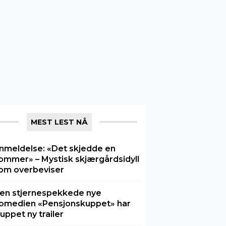
MEST LEST NÅ
nmeldelse: «Det skjedde en
ommer» – Mystisk skjærgårdsidyll
om overbeviser
en stjernespekkede nye
omedien «Pensjonskuppet» har
luppet ny trailer