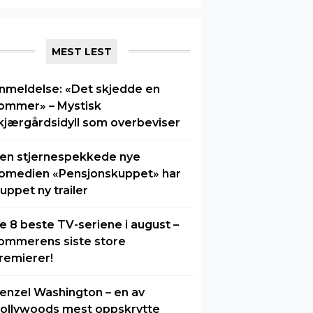
MEST LEST
nmeldelse: «Det skjedde en
ommer» – Mystisk
kjærgårdsidyll som overbeviser
en stjernespekkede nye
omedien «Pensjonskuppet» har
luppet ny trailer
e 8 beste TV-seriene i august –
ommerens siste store
remierer!
enzel Washington – en av
ollywoods mest oppskrytte