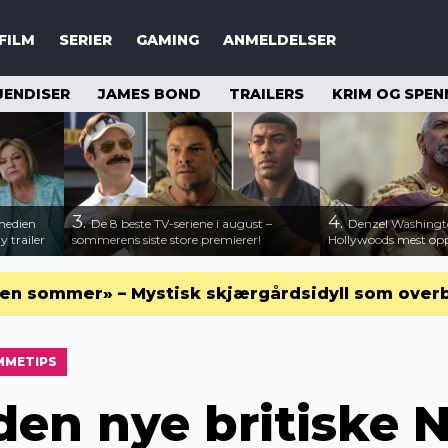
FILM
SERIER
GAMING
ANMELDELSER
JENDISER
JAMES BOND
TRAILERS
KRIM OG SPEN
3.
4.
medien
De 8 beste TV-seriene i august –
Denzel Washingt
 trailer
sommerens siste store premierer!
Hollywoods mest opps
en sommer» – Mystisk skjærgårdsidyll som over
MMETIPS
den nye britiske N