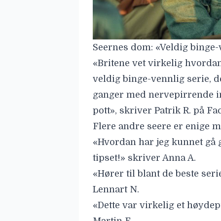
Seernes dom: «Veldig binge-
«Britene vet virkelig hvorda
veldig binge-vennlig serie, 
ganger med nervepirrende in
pott», skriver Patrik R. på F
Flere andre seere er enige m
«Hvordan har jeg kunnet gå g
tipset!» skriver Anna A.
«Hører til blant de beste seri
Lennart N.
«Dette var virkelig et høydepu