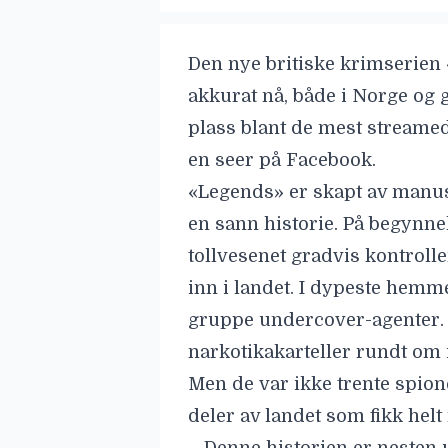
Den nye britiske krimserien 
akkurat nå,
både i Norge
og g
plass blant de mest streamed
en seer på Facebook.
«Legends» er skapt av manu
en sann historie. På begynnel
tollvesenet gradvis kontrol
inn i landet. I dypeste hemm
gruppe undercover-agenter. De
narkotikakarteller rundt om i
Men de var ikke trente spione
deler av landet som fikk helt 