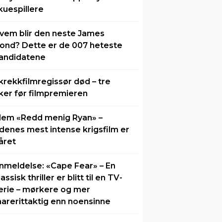
kuespillere
vem blir den neste James
ond? Dette er de 007 heteste
andidatene
krekkfilmregissør død – tre
ker før filmpremieren
lem «Redd menig Ryan» –
idenes mest intense krigsfilm er
året
nmeldelse: «Cape Fear» – En
lassisk thriller er blitt til en TV-
erie – mørkere og mer
arerittaktig enn noensinne