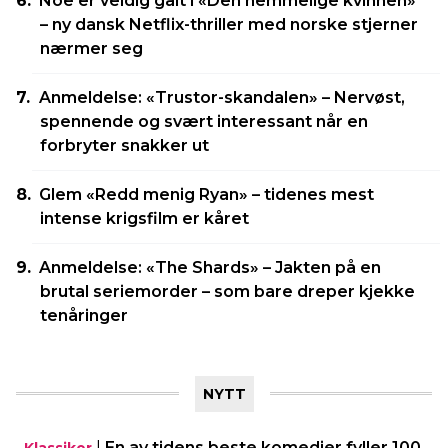
Noe er veldig galt i «Den hemmelige kvinnen»
– ny dansk Netflix-thriller med norske stjerner
nærmer seg
Anmeldelse: «Trustor-skandalen» – Nervøst,
spennende og svært interessant når en
forbryter snakker ut
Glem «Redd menig Ryan» – tidenes mest
intense krigsfilm er kåret
Anmeldelse: «The Shards» – Jakten på en
brutal seriemorder – som bare dreper kjekke
tenåringer
NYTT
|
En av tidens beste komedier fyller 100
Klassiker