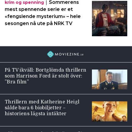
|
Sommerens
krim og spenning
mest spennende serie er et
«fengslende mysterium» – hele
sesongen nå ute på NRK TV
På TV ikväll: Bortglömda thrillern
som Harrison Ford är stolt över:
”Bra film”
Thrillern med Katherine Heigl
sålde bara 6 biobiljetter –
historiens lägsta intäkter