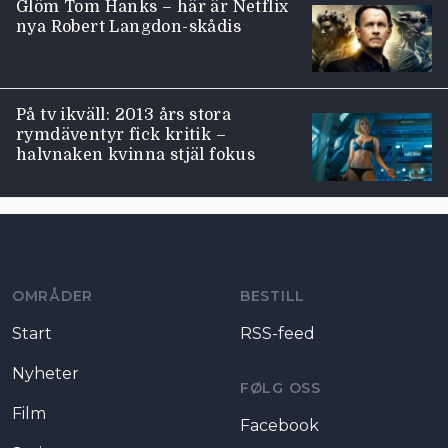
Glöm Tom Hanks – här är Netflix
nya Robert Langdon-skådis
På tv ikväll: 2013 års stora
rymdäventyr fick kritik –
halvnaken kvinna stjäl fokus
Moviezine footer navigation
OMRÅDER
BESTILL
Start
RSS-feed
Nyheter
FØLG OSS
Film
Facebook