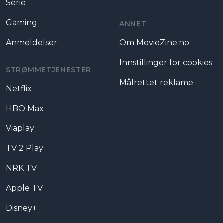
Serie
Gaming
ANNET
Anmeldelser
Om MovieZine.no
Innstillinger for cookies
STRØMMETJENESTER
Målrettet reklame
Netflix
HBO Max
Viaplay
TV 2 Play
NRK TV
Apple TV
Disney+