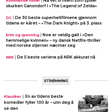
|
Nå vet vi hvem som spiller
Kommende filmer
skurken Ganondorf i «The Legend of Zelda»
|
De 30 beste superheltfilmene gjennom
DC
tidene er kåret – «The Dark Knight» på 3. plass
|
Noe er veldig galt i «Den
krim og spenning
hemmelige kvinnen» – ny dansk Netflix-thriller
med norske stjerner nærmer seg
|
De 5 beste seriene på NRK akkurat nå
NRK
STRØMMING
|
En av tidens beste
Klassiker
komedier fyller 100 år – unn deg å
se den