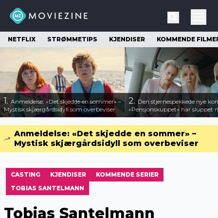
NETFLIX
STRØMMETIPS
KJENDISER
KOMMENDE FILME
1.
2.
Anmeldelse: «Det skjedde en sommer» –
Den stjernespekkede nye ko
Mystisk skjærgårdsidyll som overbeviser
«Pensjonskuppet» har sluppet ny
Anmeldelse: «Det skjedde en sommer» –
Mystisk skjærgårdsidyll som overbeviser
CASTING
KJENDISER
KOMMENDE SERIER
TOBIAS SANTELMANN
Tobias Santelmann