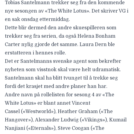
Tobias Santelmann
trekker seg fra den kommende
nye sesongen av «The White Lotus». Det skriver VG i
en sak onsdag ettermiddag.
Dette blir dermed den andre skuespilleren som
trekker seg fra serien, da også
Helena Bonham
Carter nylig gjorde det samme.
Laura Dern ble
erstatteren i hennes rolle.
Det er Santelmanns svenske agent som bekrefter
nyheten som visstnok skal være helt udramatisk.
Santelmann skal ha blitt tvunget til å trekke seg
fordi det krasjet med andre planer han har.
Andre navn på rollelisten for sesong 4 av «The
White Lotus» er blant annet
Vincent
Cassel
(«Westworld»),
Heather Graham
(«The
Hangover»),
Alexander Ludwig
(«Vikings»),
Kumail
Nanjiani
(«Eternals»),
Steve Coogan
(«The