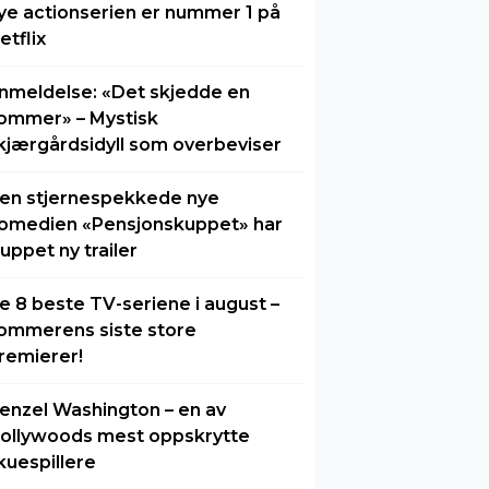
ye actionserien er nummer 1 på
etflix
nmeldelse: «Det skjedde en
ommer» – Mystisk
kjærgårdsidyll som overbeviser
en stjernespekkede nye
omedien «Pensjonskuppet» har
luppet ny trailer
e 8 beste TV-seriene i august –
ommerens siste store
remierer!
enzel Washington – en av
ollywoods mest oppskrytte
kuespillere