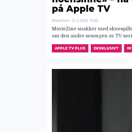
på Apple TV
MovieZine - 21.2.2026 19:00
MovieZine snakker med skuespille
om den andre sesongen av TV-seri
APPLE TV PLUS
EKSKLUSIVT
IN