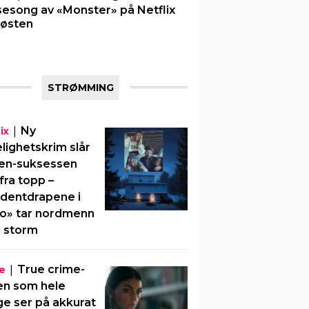
sesong av «Monster» på Netflix
 høsten
STRØMMING
|
Ny
ix
elighetskrim slår
en-suksessen
fra topp –
dentdrapene i
o» tar nordmenn
 storm
|
True crime-
e
en som hele
e ser på akkurat