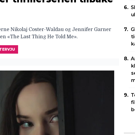
S
u
G
rne Nikolaj Coster-Waldau og Jennifer Garner
t
en «The Last Thing He Told Me».
k
TERVJU
A
k
s
m
T
f
b