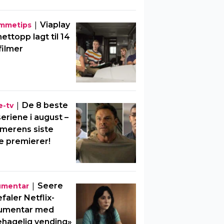
|
Viaplay
mmetips
nettopp lagt til 14
filmer
|
De 8 beste
e-tv
eriene i august –
merens siste
e premierer!
|
Seere
umentar
faler Netflix-
umentar med
hagelig vending»