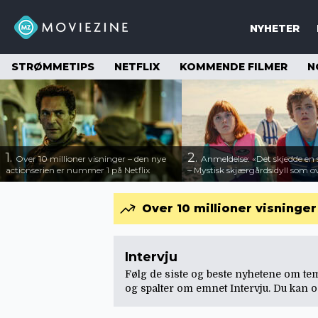
NYHETER
STRØMMETIPS
NETFLIX
KOMMENDE FILMER
N
1.
2.
Over 10 millioner visninger – den nye
Anmeldelse: «Det skjedde e
actionserien er nummer 1 på Netflix
– Mystisk skjærgårdsidyll som o
Over 10 millioner visninge
Intervju
Følg de siste og beste nyhetene om temae
og spalter om emnet Intervju. Du kan 