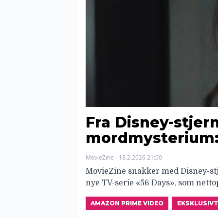
Fra Disney-stjern
mordmysterium:
MovieZine - 18.2.2026 21:00
MovieZine snakker med Disney-st
nye TV-serie «56 Days», som netto
AMAZON PRIME VIDEO
EKSKLUSIV