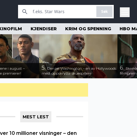
Søk
KINOFILM
KJENDISER
KRIM OG SPENNING
HBO M
5.
6.
iene i august –
Denzel Washington – en av Hollywoods
Skrekk
e premierer!
mest oppskrytte skuespillere
filmprem
MEST LEST
ver 10 millioner visninger – den