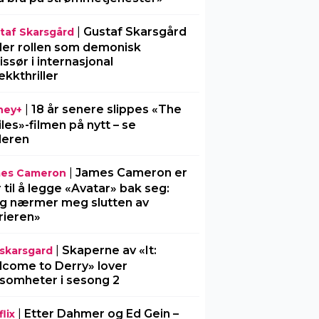
|
Gustaf Skarsgård
taf Skarsgård
ller rollen som demonisk
issør i internasjonal
ekkthriller
|
18 år senere slippes «The
ney+
iles»-filmen på nytt – se
ileren
|
James Cameron er
es Cameron
r til å legge «Avatar» bak seg:
g nærmer meg slutten av
rieren»
|
Skaperne av «It:
l-skarsgard
come to Derry» lover
somheter i sesong 2
|
Etter Dahmer og Ed Gein –
lix