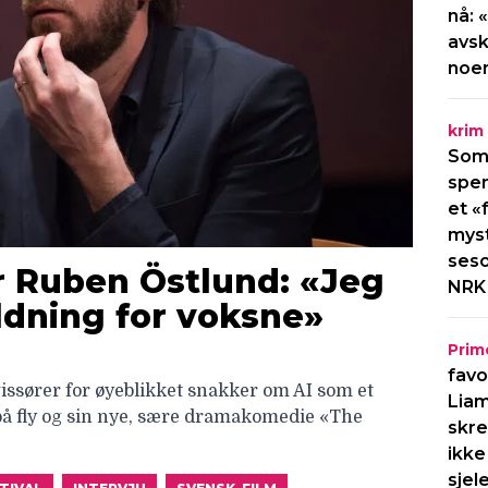
nå: 
avsk
noe
krim
Som
spen
et «
myst
seso
 Ruben Östlund: «Jeg
NRK
ldning for voksne»
Prim
favo
issører for øyeblikket snakker om AI som et
Liam
 på fly og sin nye, sære dramakomedie «The
skre
ikke
sjel