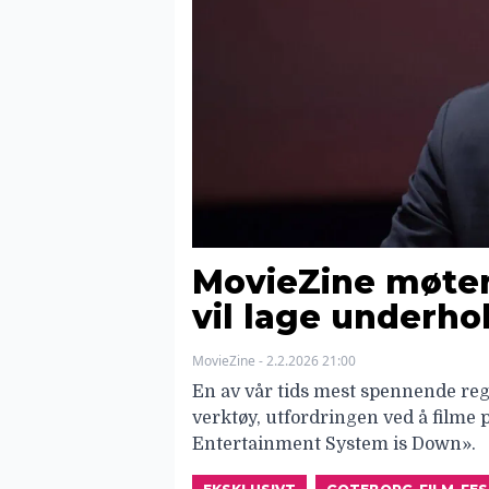
MovieZine møter
vil lage underho
MovieZine - 2.2.2026 21:00
En av vår tids mest spennende reg
verktøy, utfordringen ved å filme
Entertainment System is Down».