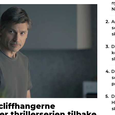
n
N
A
s
s
D
k
s
D
s
p
D
H
cliffhangerne
s
r thrillerserien tilbake