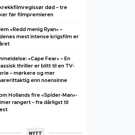
krekkfilmregissør død – tre
ker før filmpremieren
lem «Redd menig Ryan» –
idenes mest intense krigsfilm er
året
nmeldelse: «Cape Fear» – En
lassisk thriller er blitt til en TV-
erie – mørkere og mer
arerittaktig enn noensinne
om Hollands fire «Spider-Man»-
ilmer rangert – fra dårligst til
est
NYTT