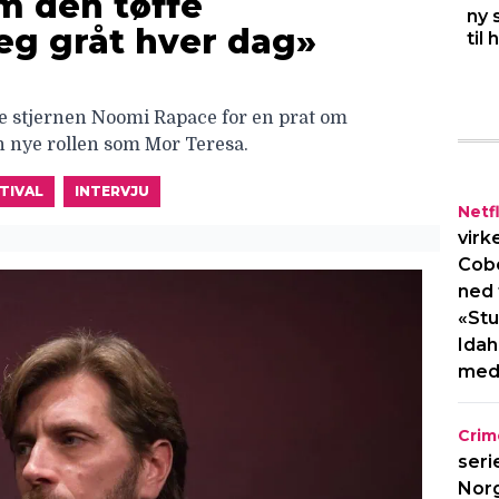
m den tøffe
ny 
Jeg gråt hver dag»
til
e stjernen Noomi Rapace for en prat om
n nye rollen som Mor Teresa.
TIVAL
INTERVJU
Netfl
virk
Cob
ned 
«Stu
Idah
med
Crim
seri
Norg