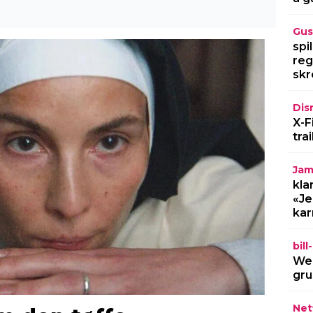
Gus
spi
reg
skr
Dis
X-F
tra
Jam
kla
«Je
kar
bil
Wel
gru
Netf