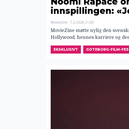
Noomi Rapace o
innspillingen: «
MovieZine - 7.2.2026 21:00
MovieZine møtte nylig den svensk
Hollywood, hennes karriere og de
EKSKLUSIVT
GOTEBORG-FILM-FES