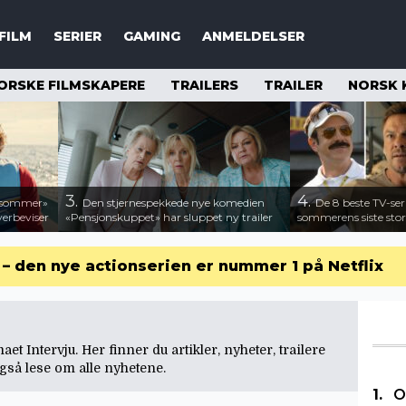
FILM
SERIER
GAMING
ANMELDELSER
ORSKE FILMSKAPERE
TRAILERS
TRAILER
NORSK 
3.
4.
n sommer»
Den stjernespekkede nye komedien
De 8 beste TV-ser
verbeviser
«Pensjonskuppet» har sluppet ny trailer
sommerens siste stor
r – den nye actionserien er nummer 1 på Netflix
t Intervju. Her finner du artikler, nyheter, trailere
også lese om
alle nyhetene
.
O