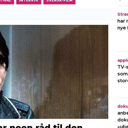
TIVAL
INTERVJU
SVENSK-FILM
Strø
har 
nye 
appl
TV-s
som
stor
dok
anbe
dok
r noen råd til den
«ube