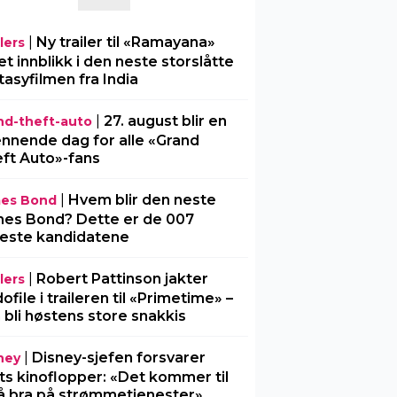
|
Ny trailer til «Ramayana»
lers
 et innblikk i den neste storslåtte
tasyfilmen fra India
|
27. august blir en
nd-theft-auto
nnende dag for alle «Grand
ft Auto»-fans
|
Hvem blir den neste
es Bond
es Bond? Dette er de 007
este kandidatene
|
Robert Pattinson jakter
lers
ofile i traileren til «Primetime» –
 bli høstens store snakkis
|
Disney-sjefen forsvarer
ney
ts kinoflopper: «Det kommer til
å bra på strømmetjenester»