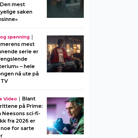
«Den mest
yelige saken
nsinne»
|
 og spenning
merens mest
nende serie er
fengslende
erium» – hele
ngen nå ute på
 TV
|
Blant
e Video
rittene på Prime:
 Neesons sci-fi-
kk fra 2026 er
 noe for sarte
er