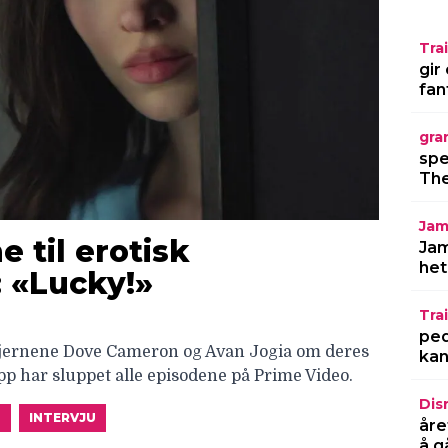
Trai
gir
fan
gra
spe
The
Jam
e til erotisk
Jam
het
 «Lucky!»
Trai
ped
jernene Dove Cameron og Avan Jogia om deres
kan
pp har sluppet alle episodene på Prime Video.
Dis
T
INTERVJU
åre
å g