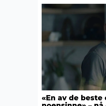
«En av de beste 
noensinne» – nå e