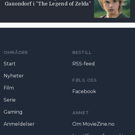
Ganondorf i ”The Legend of Zelda”
Moviezine footer navigation
OMRÅDER
BESTILL
Start
RSS-feed
Nyheter
FØLG OSS
Film
Facebook
Serie
Gaming
ANNET
Anmeldelser
Om MovieZine.no