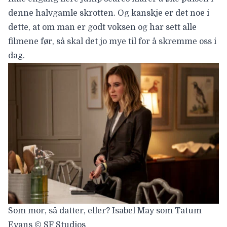
denne halvgamle skrotten. Og kanskje er det noe i
dette, at om man er godt voksen og har sett alle
filmene før, så skal det jo mye til for å skremme oss i
dag.
Som mor, så datter, eller? Isabel May som Tatum
Evans © SF Studios