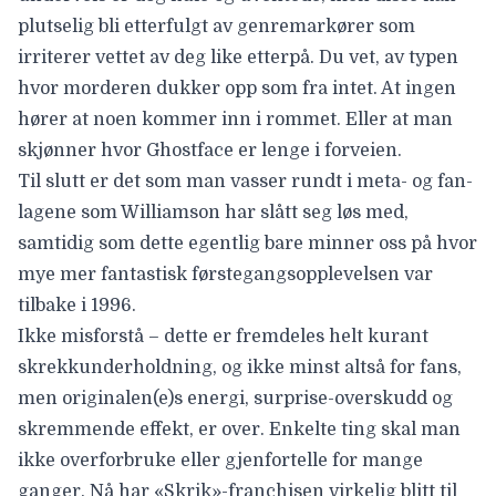
plutselig bli etterfulgt av genremarkører som
irriterer vettet av deg like etterpå. Du vet, av typen
hvor morderen dukker opp som fra intet. At ingen
hører at noen kommer inn i rommet. Eller at man
skjønner hvor Ghostface er lenge i forveien.
Til slutt er det som man vasser rundt i meta- og fan-
lagene som Williamson har slått seg løs med,
samtidig som dette egentlig bare minner oss på hvor
mye mer fantastisk førstegangsopplevelsen var
tilbake i 1996.
Ikke misforstå – dette er fremdeles helt kurant
skrekkunderholdning, og ikke minst altså for fans,
men originalen(e)s energi, surprise-overskudd og
skremmende effekt, er over. Enkelte ting skal man
ikke overforbruke eller gjenfortelle for mange
ganger. Nå har «Skrik»-franchisen virkelig blitt til