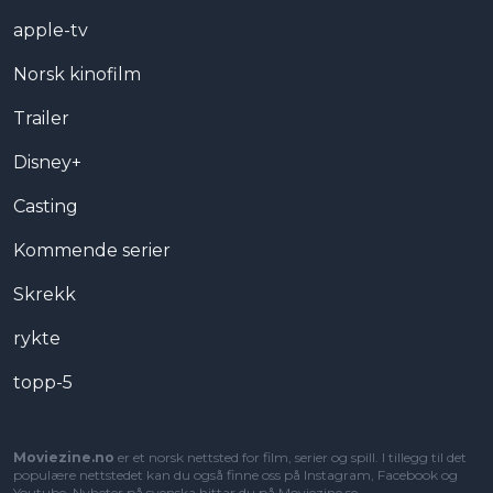
apple-tv
Norsk kinofilm
Trailer
Disney+
Casting
Kommende serier
Skrekk
rykte
topp-5
Moviezine.no
er et norsk nettsted for film, serier og spill. I tillegg til det
populære nettstedet kan du også finne oss på Instagram, Facebook og
Youtube. Nyheter på svenska hittar du på
Moviezine.se
.