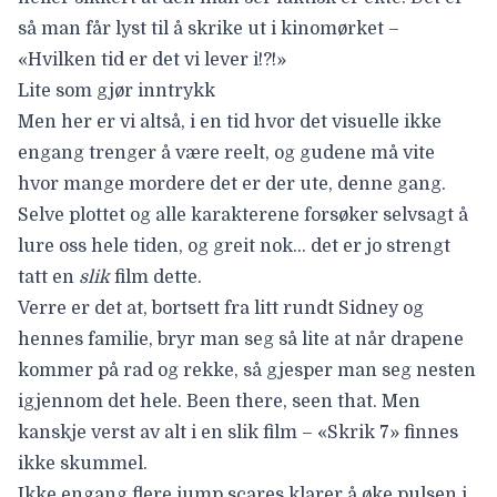
så man får lyst til å skrike ut i kinomørket –
«Hvilken tid er det vi lever i!?!»
Lite som gjør inntrykk
Men her er vi altså, i en tid hvor det visuelle ikke
engang trenger å være reelt, og gudene må vite
hvor mange mordere det er der ute, denne gang.
Selve plottet og alle karakterene forsøker selvsagt å
lure oss hele tiden, og greit nok… det er jo strengt
tatt en
slik
film dette.
Verre er det at, bortsett fra litt rundt Sidney og
hennes familie, bryr man seg så lite at når drapene
kommer på rad og rekke, så gjesper man seg nesten
igjennom det hele. Been there, seen that. Men
kanskje verst av alt i en slik film – «Skrik 7» finnes
ikke skummel.
Ikke engang flere jump scares klarer å øke pulsen i