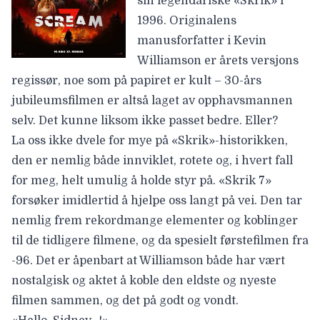
sin legendariske «Skrik» i
1996. Originalens
manusforfatter i Kevin
Williamson er årets versjons
regissør, noe som på papiret er kult – 30-års
jubileumsfilmen er altså laget av opphavsmannen
selv. Det kunne liksom ikke passet bedre. Eller?
La oss ikke dvele for mye på «Skrik»-historikken,
den er nemlig både innviklet, rotete og, i hvert fall
for meg, helt umulig å holde styr på. «Skrik 7»
forsøker imidlertid å hjelpe oss langt på vei. Den tar
nemlig frem rekordmange elementer og koblinger
til de tidligere filmene, og da spesielt førstefilmen fra
-96. Det er åpenbart at Williamson både har vært
nostalgisk og aktet å koble den eldste og nyeste
filmen sammen, og det på godt og vondt.