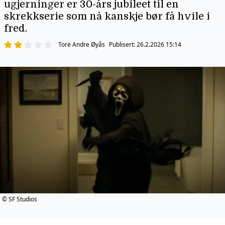
ugjerninger er 30-års jubileet til en
skrekkserie som nå kanskje bør få hvile i
fred.
Tore Andre Øyås
Publisert:
26.2.2026 15:14
© SF Studios