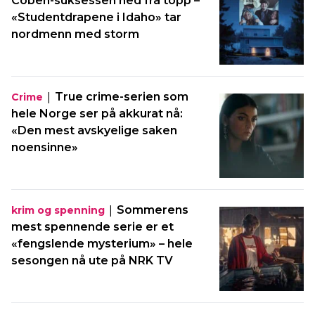
Coben-suksessen ned fra topp –
«Studentdrapene i Idaho» tar
nordmenn med storm
|
True crime-serien som
Crime
hele Norge ser på akkurat nå:
«Den mest avskyelige saken
noensinne»
|
Sommerens
krim og spenning
mest spennende serie er et
«fengslende mysterium» – hele
sesongen nå ute på NRK TV