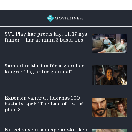
SVT Play har precis lagt till 17 nya
filmer – här är mina 3 bästa tips
Samantha Morton får inga roller
längre: ”Jag är för gammal”
Experter väljer ut tidernas 100
bästa tv-spel: ”The Last of Us” på
plats 2
Nu vet vi vem som spelar skurken