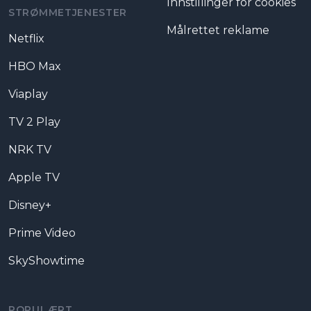
Innstillinger for cookies
STRØMMETJENESTER
Målrettet reklame
Netflix
HBO Max
Viaplay
TV 2 Play
NRK TV
Apple TV
Disney+
Prime Video
SkyShowtime
POPULÆRT