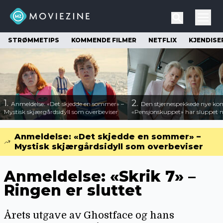
STRØMMETIPS
KOMMENDE FILMER
NETFLIX
KJENDISE
1.
2.
Anmeldelse: «Det skjedde en sommer» –
Den stjernespekkede nye ko
Mystisk skjærgårdsidyll som overbeviser
«Pensjonskuppet» har sluppet ny
Anmeldelse: «Det skjedde en sommer» –
Mystisk skjærgårdsidyll som overbeviser
Anmeldelse: «Skrik 7» –
Ringen er sluttet
Årets utgave av Ghostface og hans