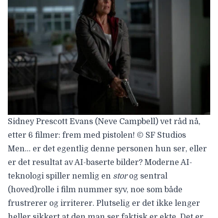
Sidney Prescott Evans (Neve Campbell) vet råd nå,
etter 6 filmer: frem med pistolen! © SF Studios
Men… er det egentlig denne personen hun ser, eller
er det resultat av AI-baserte bilder? Moderne AI-
teknologi spiller nemlig en
stor
og sentral
(hoved)rolle i film nummer syv, noe som både
frustrerer og irriterer. Plutselig er det ikke lenger
heller sikkert at den man ser faktisk er ekte. Det er