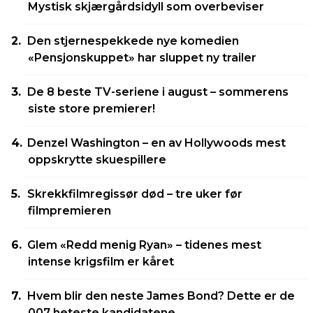
Mystisk skjærgårdsidyll som overbeviser
Den stjernespekkede nye komedien
«Pensjonskuppet» har sluppet ny trailer
De 8 beste TV-seriene i august – sommerens
siste store premierer!
Denzel Washington – en av Hollywoods mest
oppskrytte skuespillere
Skrekkfilmregissør død – tre uker før
filmpremieren
Glem «Redd menig Ryan» – tidenes mest
intense krigsfilm er kåret
Hvem blir den neste James Bond? Dette er de
007 heteste kandidatene