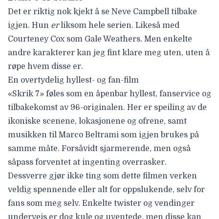
Det er riktig nok kjekt å se Neve Campbell tilbake
igjen. Hun
er
liksom hele serien. Likeså med
Courteney Cox som Gale Weathers. Men enkelte
andre karakterer kan jeg fint klare meg uten, uten å
røpe hvem disse er.
En overtydelig hyllest- og fan-film
«Skrik 7» føles som en åpenbar hyllest, fanservice og
tilbakekomst av 96-originalen. Her er speiling av de
ikoniske scenene, lokasjonene og ofrene, samt
musikken til Marco Beltrami som igjen brukes på
samme måte. Forsåvidt sjarmerende, men også
såpass forventet at ingenting overrasker.
Dessverre gjør ikke ting som dette filmen verken
veldig spennende eller alt for oppslukende, selv for
fans som meg selv. Enkelte twister og vendinger
underveis er dog kule og uventede, men disse kan