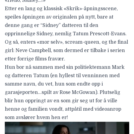
«Hello, Sidney…!»
Etter en lang og klassisk «Skrik»-åpningsscene,
speiles åpningen av originalen på nytt, bare at
denne gang er “Sidney” datteren til den
opprinnelige Sidney, nemlig Tatum Prescott-Evans.
Og så, enters «mor selv», scream-queen, og the final
girl: Neve Campbell, som dermed er tilbake i serien
etter forrige films fravær.
Hun bor nå sammen med sin politiektemann Mark
og datteren Tatum (en hyllest til venninnen med
samme navn, du vet, hun som endte opp i
garasjeporten…spilt av Rose McGowan). Plutselig
blir hun oppringt av en som gir seg ut for å ville
henne og familien vondt, attpåtil med videoanrop
som avslører hvem hen er!