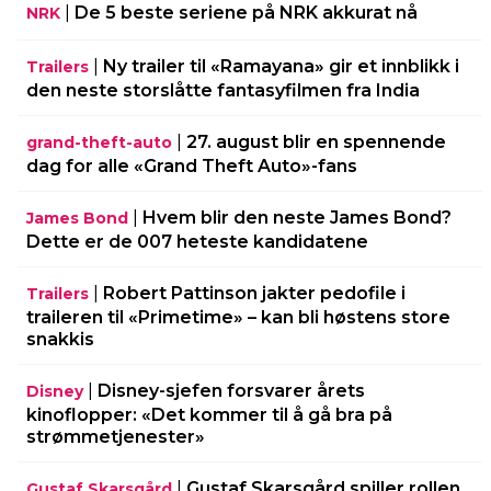
|
De 5 beste seriene på NRK akkurat nå
NRK
|
Ny trailer til «Ramayana» gir et innblikk i
Trailers
den neste storslåtte fantasyfilmen fra India
|
27. august blir en spennende
grand-theft-auto
dag for alle «Grand Theft Auto»-fans
|
Hvem blir den neste James Bond?
James Bond
Dette er de 007 heteste kandidatene
|
Robert Pattinson jakter pedofile i
Trailers
traileren til «Primetime» – kan bli høstens store
snakkis
|
Disney-sjefen forsvarer årets
Disney
kinoflopper: «Det kommer til å gå bra på
strømmetjenester»
|
Gustaf Skarsgård spiller rollen
Gustaf Skarsgård