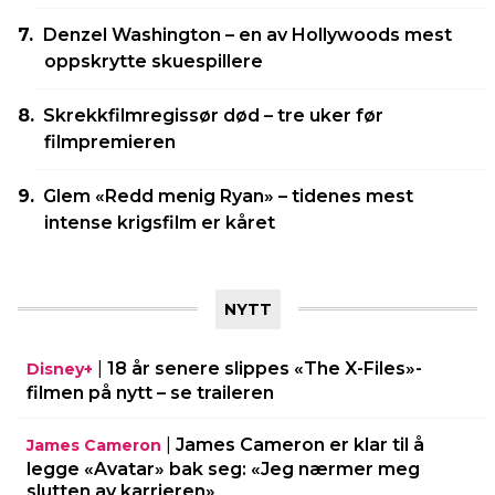
Denzel Washington – en av Hollywoods mest
oppskrytte skuespillere
Skrekkfilmregissør død – tre uker før
filmpremieren
Glem «Redd menig Ryan» – tidenes mest
intense krigsfilm er kåret
NYTT
|
18 år senere slippes «The X-Files»-
Disney+
filmen på nytt – se traileren
|
James Cameron er klar til å
James Cameron
legge «Avatar» bak seg: «Jeg nærmer meg
slutten av karrieren»