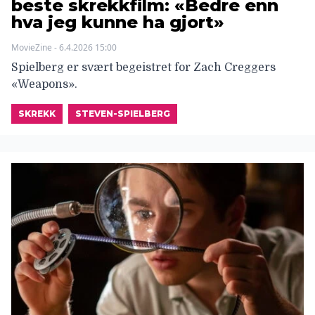
beste skrekkfilm: «Bedre enn
hva jeg kunne ha gjort»
MovieZine - 6.4.2026 15:00
Spielberg er svært begeistret for Zach Creggers
«Weapons».
SKREKK
STEVEN-SPIELBERG