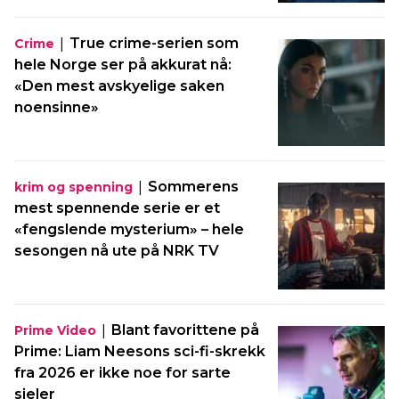
|
True crime-serien som
Crime
hele Norge ser på akkurat nå:
«Den mest avskyelige saken
noensinne»
|
Sommerens
krim og spenning
mest spennende serie er et
«fengslende mysterium» – hele
sesongen nå ute på NRK TV
|
Blant favorittene på
Prime Video
Prime: Liam Neesons sci-fi-skrekk
fra 2026 er ikke noe for sarte
sjeler