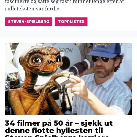
fascinerte og satte seg fast i minnet lenge etter at
rulleteksten var ferdig.
STEVEN-SPIELBERG
TOPPLISTER
34 filmer på 50 år – sjekk ut
denne flotte hyllesten til