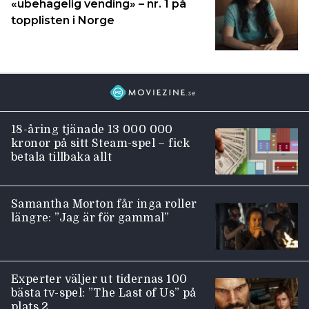
«ubehagelig vending» – nr. 1 på
topplisten i Norge
18-åring tjänade 13 000 000
kronor på sitt Steam-spel – fick
betala tillbaka allt
Samantha Morton får inga roller
längre: ”Jag är för gammal”
Experter väljer ut tidernas 100
bästa tv-spel: ”The Last of Us” på
plats 2