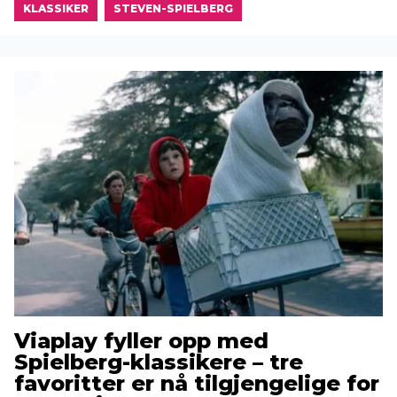
KLASSIKER
STEVEN-SPIELBERG
Viaplay fyller opp med
Spielberg-klassikere – tre
favoritter er nå tilgjengelige for