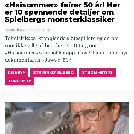
«Haisommer» feirer 50 år! Her
er 10 spennende detaljer om
Spielbergs monsterklassiker
MovieZine - 11.7.2025 15:14
Teknisk kaos, kranglende skuespillere og en hai
som ikke ville jobbe – her er 10 ting om
«Haisommer» som bobler opp til overflaten i den nye
dokumentaren «Jaws @ 50».
DISNEY+
STEVEN-SPIELBERG
STRØMMETIPS
TOPPLISTE