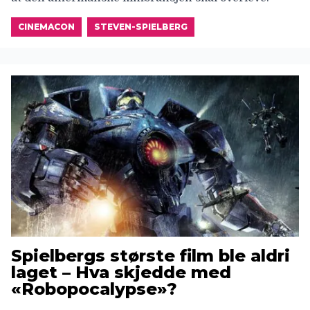
CINEMACON
STEVEN-SPIELBERG
Spielbergs største film ble aldri
laget – Hva skjedde med
«Robopocalypse»?