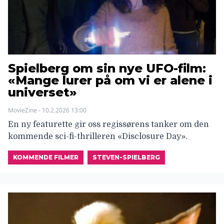
Spielberg om sin nye UFO-film:
«Mange lurer på om vi er alene i
universet»
MovieZine - 10.2.2026 13:00
En ny featurette gir oss regissørens tanker om den
kommende sci-fi-thrilleren «Disclosure Day».
KOMMENDE FILMER
STEVEN-SPIELBERG