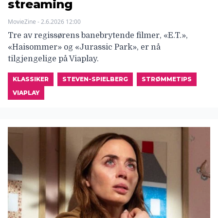
streaming
MovieZine - 2.6.2026 12:00
Tre av regissørens banebrytende filmer, «E.T.»,
«Haisommer» og «Jurassic Park», er nå
tilgjengelige på Viaplay.
KLASSIKER
STEVEN-SPIELBERG
STRØMMETIPS
VIAPLAY