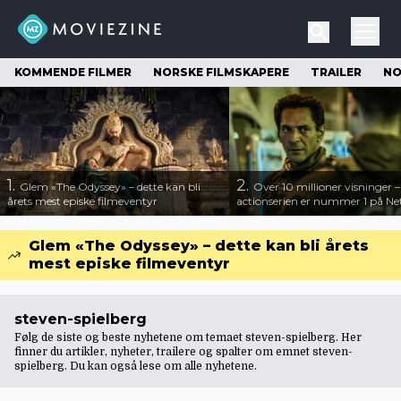
KOMMENDE FILMER
NORSKE FILMSKAPERE
TRAILER
NO
1.
2.
Glem «The Odyssey» – dette kan bli
Over 10 millioner visninger 
årets mest episke filmeventyr
actionserien er nummer 1 på Net
Glem «The Odyssey» – dette kan bli årets
mest episke filmeventyr
steven-spielberg
Følg de siste og beste nyhetene om temaet steven-spielberg. Her
finner du artikler, nyheter, trailere og spalter om emnet steven-
spielberg. Du kan også lese om
alle nyhetene
.