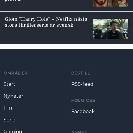
Glöm ”Harry Hole” – Netflix nästa
stora thrillerserie är svensk
Moviezine footer navigation
OMRÅDER
BESTILL
Start
RSS-feed
Nyheter
FØLG OSS
Film
Facebook
Serie
Gaming
ANNET