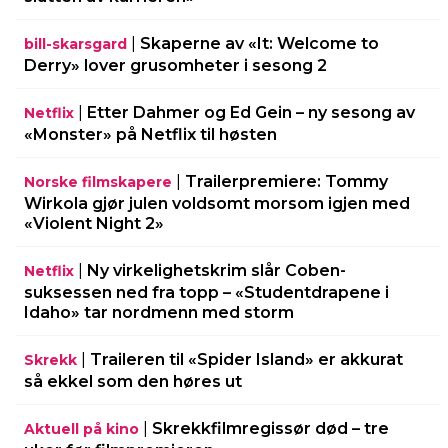
|
Skaperne av «It: Welcome to
bill-skarsgard
Derry» lover grusomheter i sesong 2
|
Etter Dahmer og Ed Gein – ny sesong av
Netflix
«Monster» på Netflix til høsten
|
Trailerpremiere: Tommy
Norske filmskapere
Wirkola gjør julen voldsomt morsom igjen med
«Violent Night 2»
|
Ny virkelighetskrim slår Coben-
Netflix
suksessen ned fra topp – «Studentdrapene i
Idaho» tar nordmenn med storm
|
Traileren til «Spider Island» er akkurat
Skrekk
så ekkel som den høres ut
|
Skrekkfilmregissør død – tre
Aktuell på kino