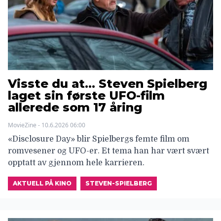
Visste du at… Steven Spielberg
laget sin første UFO-film
allerede som 17 åring
MovieZine - 10.6.2026 06:00
«Disclosure Day» blir Spielbergs femte film om
romvesener og UFO-er. Et tema han har vært svært
opptatt av gjennom hele karrieren.
AKTUELL PÅ KINO
STEVEN-SPIELBERG