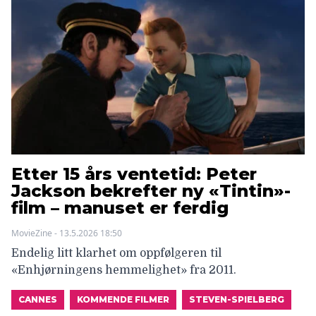
Etter 15 års ventetid: Peter
Jackson bekrefter ny «Tintin»-
film – manuset er ferdig
MovieZine - 13.5.2026 18:50
Endelig litt klarhet om oppfølgeren til
«Enhjørningens hemmelighet» fra 2011.
CANNES
KOMMENDE FILMER
STEVEN-SPIELBERG