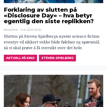
Forklaring av slutten på
«Disclosure Day» – hva betyr
egentlig den siste replikken?
MovieZine - 13.6.2026 09:00
Slutten på Steven Spielbergs nyeste science fiction-
eventyr vil sikkert vekke både følelser og spørsmål,
så vi skal prøve å få oversikt over det hele.
AKTUELL PÅ KINO
STEVEN-SPIELBERG