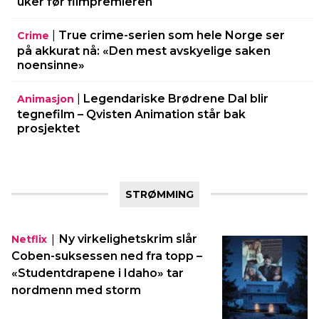
uker før filmpremieren
|
True crime-serien som hele Norge ser
Crime
på akkurat nå: «Den mest avskyelige saken
noensinne»
|
Legendariske Brødrene Dal blir
Animasjon
tegnefilm – Qvisten Animation står bak
prosjektet
STRØMMING
|
Ny virkelighetskrim slår
Netflix
Coben-suksessen ned fra topp –
«Studentdrapene i Idaho» tar
nordmenn med storm