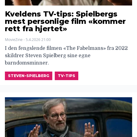
Kveldens TV-tips: Spielbergs
mest personlige film «kommer
rett fra hjertet»
MovieZine - 5.4.2026 21:00
I den fengslende filmen «The Fabelmans» fra 2022
skildrer Steven Spielberg sine egne
barndomsminner.
STEVEN-SPIELBERG
TV-TIPS