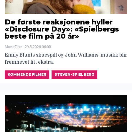
De første reaksjonene hyller
«Disclosure Day»: «Spielbergs
beste film på 20 år»
MovieZine - 29.5.2026 06:00
Emily Blunts skuespill og John Williams’ musikk blir
fremhevet litt ekstra.
KOMMENDE FILMER
STEVEN-SPIELBERG