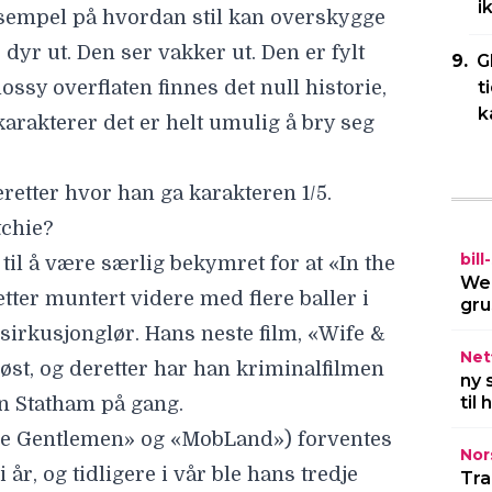
 til å være særlig bekymret for at «In the
i
tter muntert videre med flere baller i
G
 sirkusjonglør. Hans neste film, «Wife &
t
øst, og deretter har han kriminalfilmen
k
n Statham
på gang.
The Gentlemen» og «MobLand») forventes
år, og tidligere i vår ble hans tredje
eersuksess og fikk grønt lys for en andre
bil
ans ser ikke ut til å bli særlig påvirket
Wel
gru
ore og hele mest vil bli en parentes.
ino, hvis noen har lyst til å støtte
Netf
ny 
are vil se Jake Gyllenhaal og Henry Cavill
til
a.
jennomfører et umulig ran i traileren
Nor
Tra