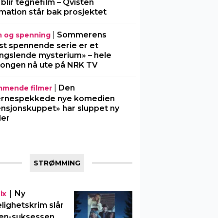
 blir tegnefilm – Qvisten
mation står bak prosjektet
|
Sommerens
m og spenning
t spennende serie er et
ngslende mysterium» – hele
ongen nå ute på NRK TV
|
Den
mende filmer
ernespekkede nye komedien
nsjonskuppet» har sluppet ny
ler
STRØMMING
|
Ny
ix
elighetskrim slår
en-suksessen