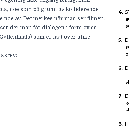
y» egentlig ikke engang ferdig, men
ots, noe som på grunn av kolliderende
5
le noe av. Det merkes når man ser filmen:
a
s
ser der man får dialogen i form av en
Gyllenhaals) som er lagt over ulike
D
s
p
 skrev:
ksempel på hvordan stil kan overskygge
D
 dyr ut. Den ser vakker ut. Den er fylt
H
s
ssy overflaten finnes det null historie,
arakterer det er helt umulig å bry seg
D
k
s
retter hvor han
ga karakteren 1/5
.
chie?
H