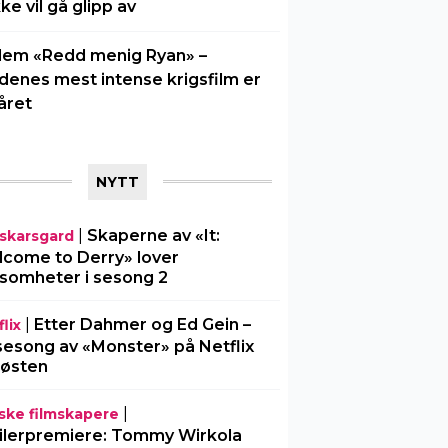
kke vil gå glipp av
lem «Redd menig Ryan» –
idenes mest intense krigsfilm er
året
NYTT
|
Skaperne av «It:
l-skarsgard
come to Derry» lover
somheter i sesong 2
|
Etter Dahmer og Ed Gein –
lix
sesong av «Monster» på Netflix
 høsten
|
ske filmskapere
ilerpremiere: Tommy Wirkola