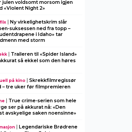
r julen voldsomt morsom igjen
 «Violent Night 2»
|
Ny virkelighetskrim slår
lix
en-suksessen ned fra topp –
udentdrapene i Idaho» tar
rdmenn med storm
|
Traileren til «Spider Island»
ekk
akkurat så ekkel som den høres
|
Skrekkfilmregissør
uell på kino
 – tre uker før filmpremieren
|
True crime-serien som hele
me
ge ser på akkurat nå: «Den
t avskyelige saken noensinne»
|
Legendariske Brødrene
masjon