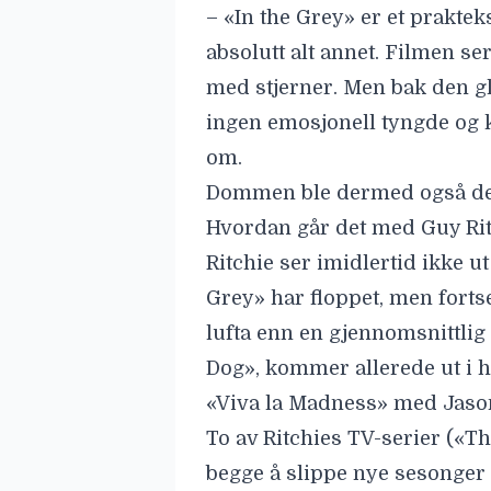
Ritchie ser imidlertid ikke ut
Grey» har floppet, men fortse
lufta enn en gjennomsnittlig
Dog», kommer allerede ut i h
«Viva la Madness» med
Jaso
To av Ritchies TV-serier («
begge å slippe nye sesonger i 
serie «
Young Sherlock
» en s
sesong. Kort sagt: karrieren h
av «In the Grey», som i det st
«In the Grey» går fortsatt på k
Ritchie med en slant, eller b
krangle og sprenge ting i luft
Les også:
Jake Gyllenhaal g