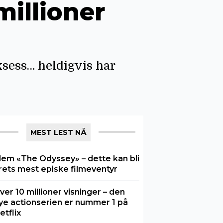
millioner
ksess… heldigvis har
MEST LEST NÅ
lem «The Odyssey» – dette kan bli
rets mest episke filmeventyr
ver 10 millioner visninger – den
ye actionserien er nummer 1 på
etflix