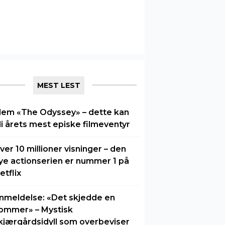
MEST LEST
lem «The Odyssey» – dette kan
li årets mest episke filmeventyr
ver 10 millioner visninger – den
ye actionserien er nummer 1 på
etflix
nmeldelse: «Det skjedde en
ommer» – Mystisk
kjærgårdsidyll som overbeviser