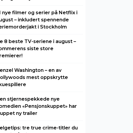
1 nye filmer og serier på Netflix i
ugust – inkludert spennende
eriemorderjakt i Stockholm
e 8 beste TV-seriene i august –
ommerens siste store
remierer!
enzel Washington – en av
ollywoods mest oppskrytte
kuespillere
en stjernespekkede nye
omedien «Pensjonskuppet» har
luppet ny trailer
elgetips: tre true crime-titler du