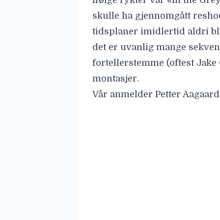
Ifølge rykter var «In the Gre
skulle ha gjennomgått resho
tidsplaner imidlertid aldri b
det er uvanlig mange sekven
fortellerstemme (oftest Jake 
montasjer.
Vår anmelder Petter Aagaard
– «In the Grey» er et prakte
absolutt alt annet. Filmen ser
med stjerner. Men bak den glo
ingen emosjonell tyngde og k
om.
Dommen ble dermed også de
Hvordan går det med Guy Rit