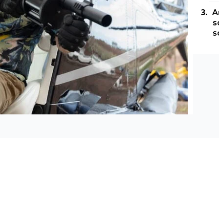
A
s
s