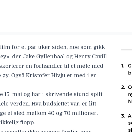
film for et par uker siden, noe som gikk
rey
»
, der
Jake Gyllenhaal
og
Henry Cavill
eskorterer en forhandler til et møte med
G
b
e øy. Også
Kristofer Hivju
er med i en
O
 15. mai og har i skrivende stund spilt
n
N
ele verden. Hva budsjettet var, er litt
igge et sted mellom 40 og 70 millioner.
A
ikkelig flopp
.
s
s