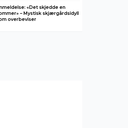
nmeldelse: «Det skjedde en
ommer» – Mystisk skjærgårdsidyll
om overbeviser