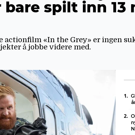
 bare spilt inn 13 
ge actionfilm «In the Grey» er ingen su
jekter å jobbe videre med.
G
å
O
n
N