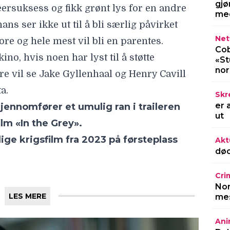
ilm «In the Grey».
gjø
med
ige krigsfilm fra 2023 på førsteplass
Netf
Cob
«St
no
LES MERE
Skr
er 
ut
Akt
død
Cri
Nor
mes
Ani