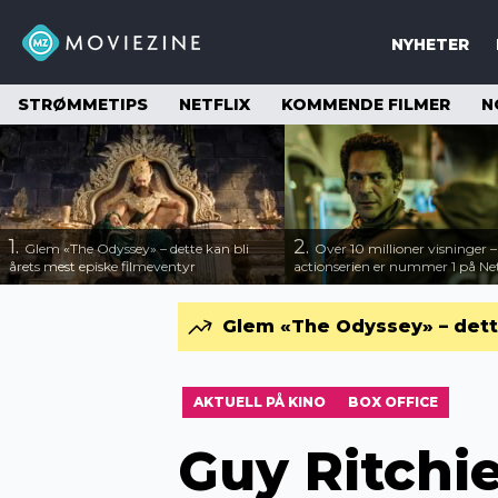
NYHETER
STRØMMETIPS
NETFLIX
KOMMENDE FILMER
N
1.
2.
Glem «The Odyssey» – dette kan bli
Over 10 millioner visninger 
årets mest episke filmeventyr
actionserien er nummer 1 på Net
Glem «The Odyssey» – dette
AKTUELL PÅ KINO
BOX OFFICE
Guy Ritchie