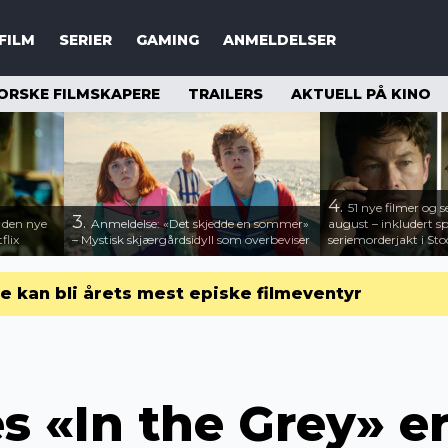
FILM
SERIER
GAMING
ANMELDELSER
ORSKE FILMSKAPERE
TRAILERS
AKTUELL PÅ KINO
4.
51 nye filmer og se
3.
– den nye
Anmeldelse: «Det skjedde en sommer»
august – inkludert 
flix
– Mystisk skjærgårdsidyll som overbeviser
seriemorderjakt i St
 kan bli årets mest episke filmeventyr
s «In the Grey» er