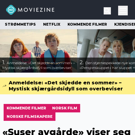
STRØMMETIPS
NETFLIX
KOMMENDE FILMER
KJENDISE
1.
2.
Anmeldelse: «Det skjedde en sommer» –
Den stjernespekkede nye ko
Mystisk skjærgårdsidyll som overbeviser
«Pensjonskuppet» har sluppet ny
Anmeldelse: «Det skjedde en sommer» –
Mystisk skjærgårdsidyll som overbeviser
KOMMENDE FILMER
NORSK FILM
NORSKE FILMSKAPERE
«Suser avgårde» viser seg