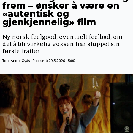
frem – ønsker å være en
«autentisk og
gjenkjennelig» film
Ny norsk feelgood, eventuelt feelbad, om
det å bli virkelig voksen har sluppet sin
første trailer.
Tore Andre Øyås
Publisert:
29.5.2026 15:00