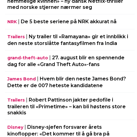
hemmelige kvinnen» – ny dansk Netflix-thriller
med norske stjerner nærmer seg
|
De 5 beste seriene på NRK akkurat nå
NRK
|
Ny trailer til «Ramayana» gir et innblikk i
Trailers
den neste storslåtte fantasyfilmen fra India
|
27. august blir en spennende
grand-theft-auto
dag for alle «Grand Theft Auto»-fans
|
Hvem blir den neste James Bond?
James Bond
Dette er de 007 heteste kandidatene
|
Robert Pattinson jakter pedofile i
Trailers
traileren til «Primetime» – kan bli høstens store
snakkis
|
Disney-sjefen forsvarer årets
Disney
kinoflopper: «Det kommer til å gå bra på