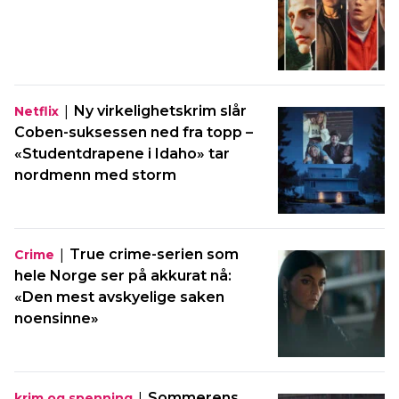
|
Ny virkelighetskrim slår
Netflix
Coben-suksessen ned fra topp –
«Studentdrapene i Idaho» tar
nordmenn med storm
|
True crime-serien som
Crime
hele Norge ser på akkurat nå:
«Den mest avskyelige saken
noensinne»
|
Sommerens
krim og spenning