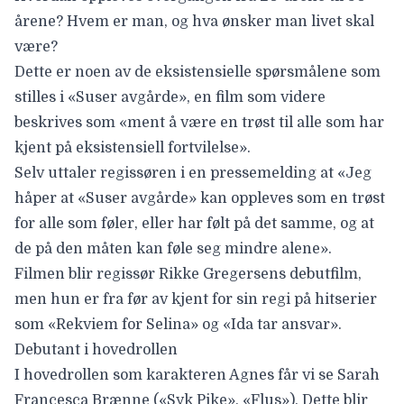
årene? Hvem er man, og hva ønsker man livet skal
være?
Dette er noen av de eksistensielle spørsmålene som
stilles i «
Suser avgårde
», en film som videre
beskrives som «ment å være en trøst til alle som har
kjent på eksistensiell fortvilelse».
Selv uttaler regissøren i en pressemelding at «Jeg
håper at «Suser avgårde» kan oppleves som en trøst
for alle som føler, eller har følt på det samme, og at
de på den måten kan føle seg mindre alene».
Filmen blir
regissør
Rikke Gregersen
s debutfilm,
men hun er fra før av kjent for sin regi på hitserier
som «
Rekviem for Selina
» og «
Ida tar ansvar
».
Debutant i hovedrollen
I hovedrollen som karakteren Agnes får vi se
Sarah
Francesca Brænne
(«Syk Pike», «Flus»). Dette blir