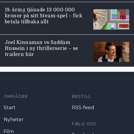
18-åring tjänade 13 000 000
kronor på sitt Steam-spel – fick
betala tillbaka allt
Joel Kinnaman vs Saddam
Hussein i ny thrillerserie – se
trailern här
Moviezine footer navigation
OMRÅDER
BESTILL
Start
RSS-feed
Nyheter
FØLG OSS
Film