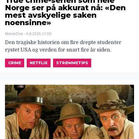
True crime-serien som hele
Norge ser på akkurat nå: «Den
mest avskyelige saken
noensinne»
MovieZine - 4.8.2026 21:00
Den tragiske historien om fire drepte studenter
rystet USA og verden for snart fire år siden.
CRIME
NETFLIX
STRØMMETIPS