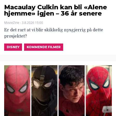
Macaulay Culkin kan bli «Alene
hjemme» igjen – 36 år senere
MovieZine - 3.8.2026 15:00
Er det rart at vi blir skikkelig nysgjerrig på dette
prosjektet?
DISNEY
KOMMENDE FILMER