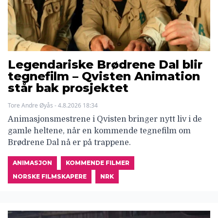
Legendariske Brødrene Dal blir
tegnefilm – Qvisten Animation
står bak prosjektet
Tore Andre Øyås - 4.8.2026 18:34
Animasjonsmestrene i Qvisten bringer nytt liv i de
gamle heltene, når en kommende tegnefilm om
Brødrene Dal nå er på trappene.
ANIMASJON
KOMMENDE FILMER
NORSKE FILMSKAPERE
NRK