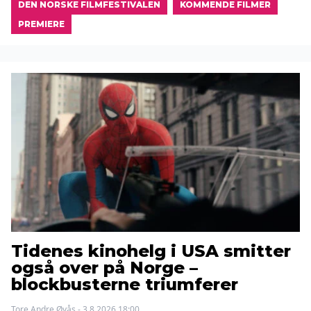
DEN NORSKE FILMFESTIVALEN
KOMMENDE FILMER
PREMIERE
Tidenes kinohelg i USA smitter
også over på Norge –
blockbusterne triumferer
Tore Andre Øyås - 3.8.2026 18:00