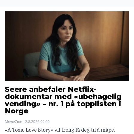
Seere anbefaler Netflix-
dokumentar med «ubehagelig
vending» – nr. 1 på topplisten i
Norge
MovieZine - 2.8.2026 09:00
«A Toxic Love Story» vil trolig få deg til å måpe.