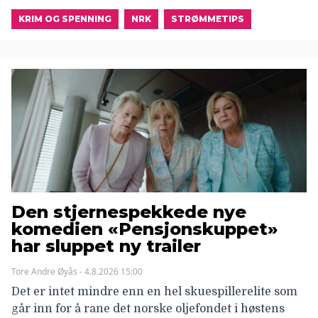
KRIM OG SPENNING
NRK
STRØMMETIPS
Den stjernespekkede nye
komedien «Pensjonskuppet»
har sluppet ny trailer
Tore Andre Øyås - 4.8.2026 15:00
Det er intet mindre enn en hel skuespillerelite som
går inn for å rane det norske oljefondet i høstens