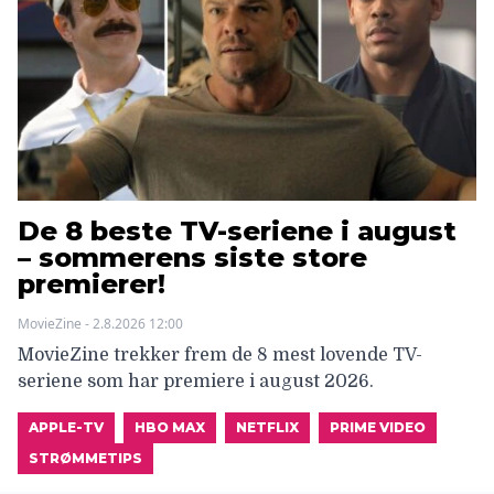
De 8 beste TV-seriene i august
– sommerens siste store
premierer!
MovieZine - 2.8.2026 12:00
MovieZine trekker frem de 8 mest lovende TV-
seriene som har premiere i august 2026.
APPLE-TV
HBO MAX
NETFLIX
PRIME VIDEO
STRØMMETIPS