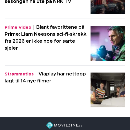
sesongen nå ute på NRK TV
|
Blant favorittene på
Prime Video
Prime: Liam Neesons sci-fi-skrekk
fra 2026 er ikke noe for sarte
sjeler
|
Viaplay har nettopp
Strømmetips
lagt til 14 nye filmer