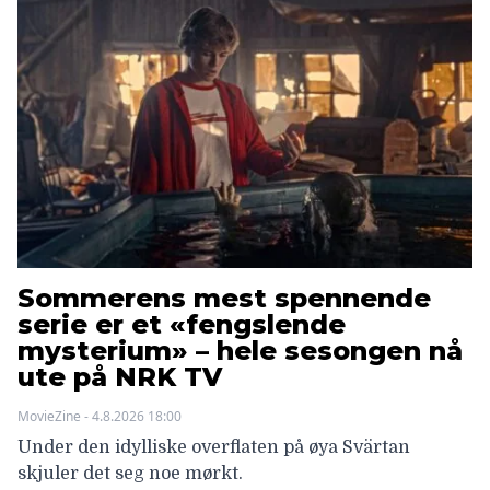
Sommerens mest spennende
serie er et «fengslende
mysterium» – hele sesongen nå
ute på NRK TV
MovieZine - 4.8.2026 18:00
Under den idylliske overflaten på øya Svärtan
skjuler det seg noe mørkt.