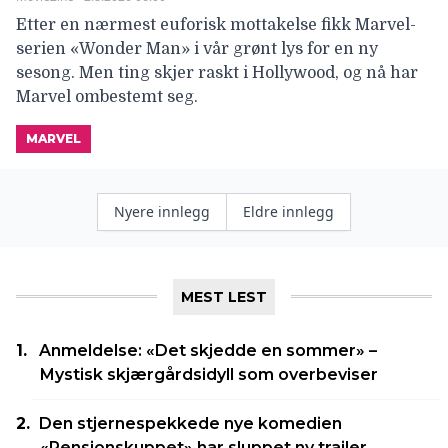
Etter en nærmest euforisk mottakelse fikk Marvel-
serien «Wonder Man» i vår grønt lys for en ny
sesong. Men ting skjer raskt i Hollywood, og nå har
Marvel ombestemt seg.
MARVEL
Innleggnavigasjon
Nyere innlegg
Eldre innlegg
MEST LEST
Anmeldelse: «Det skjedde en sommer» –
Mystisk skjærgårdsidyll som overbeviser
Den stjernespekkede nye komedien
«Pensjonskuppet» har sluppet ny trailer