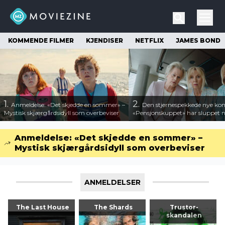
KOMMENDE FILMER
KJENDISER
NETFLIX
JAMES BOND
1.
2.
Anmeldelse: «Det skjedde en sommer» –
Den stjernespekkede nye ko
Mystisk skjærgårdsidyll som overbeviser
«Pensjonskuppet» har sluppet ny
Anmeldelse: «Det skjedde en sommer» –
Mystisk skjærgårdsidyll som overbeviser
ANMELDELSER
The Last House
The Shards
Trustor-
skandalen