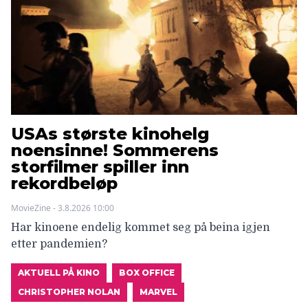
USAs største kinohelg
noensinne! Sommerens
storfilmer spiller inn
rekordbeløp
MovieZine - 3.8.2026 10:00
Har kinoene endelig kommet seg på beina igjen
etter pandemien?
AKTUELL PÅ KINO
BOX OFFICE
CHRISTOPHER NOLAN
MARVEL