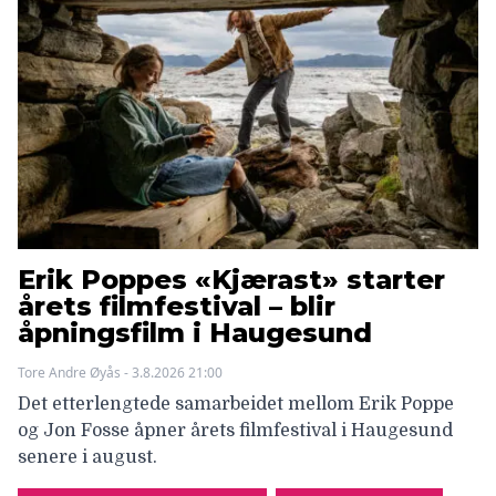
Erik Poppes «Kjærast» starter
årets filmfestival – blir
åpningsfilm i Haugesund
Tore Andre Øyås - 3.8.2026 21:00
Det etterlengtede samarbeidet mellom Erik Poppe
og Jon Fosse åpner årets filmfestival i Haugesund
senere i august.