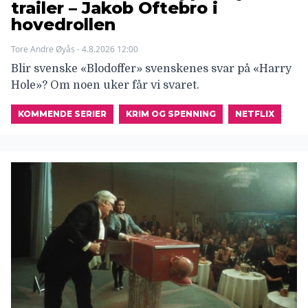
trailer – Jakob Oftebro i
hovedrollen
Tore Andre Øyås - 4.8.2026 12:00
Blir svenske «Blodoffer» svenskenes svar på «Harry
Hole»? Om noen uker får vi svaret.
KOMMENDE SERIER
KRIM OG SPENNING
NETFLIX