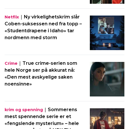
|
Ny virkelighetskrim slår
Netflix
Coben-suksessen ned fra topp –
«Studentdrapene i Idaho» tar
nordmenn med storm
|
True crime-serien som
Crime
hele Norge ser på akkurat nå:
«Den mest avskyelige saken
noensinne»
|
Sommerens
krim og spenning
mest spennende serie er et
«fengslende mysterium» – hele