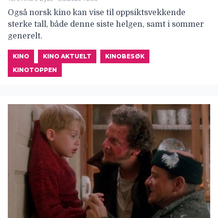
Også norsk kino kan vise til oppsiktsvekkende
sterke tall, både denne siste helgen, samt i sommer
generelt.
KINO
KINO AKTUELT
KINOBESØK
KINOTOPPEN