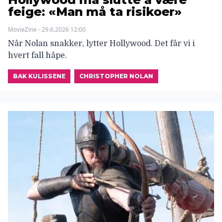
feige: «Man må ta risikoer»
MovieZine - 29.6.2026 12:00
Når Nolan snakker, lytter Hollywood. Det får vi i
hvert fall håpe.
BAK KULISSENE
CHRISTOPHER NOLAN