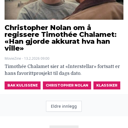
Christopher Nolan om å
regissere Timothée Chalamet:
«Han gjorde akkurat hva han
ville»
MovieZine - 13.2.2026 09:00
Timothée Chalamet sier at «Interstellar» fortsatt er
hans favorittprosjekt til dags dato.
BAK KULISSENE
CHRISTOPHER NOLAN
KLASSIKER
Innleggnavigasjon
Eldre innlegg