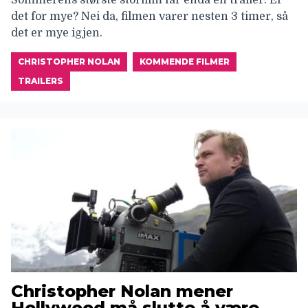
Sommerens største storfilm får enda en trailer. Er
det for mye? Nei da, filmen varer nesten 3 timer, så
det er mye igjen.
CHRISTOPHER NOLAN
KOMMENDE FILMER
TRAILERS
Christopher Nolan mener
Hollywood må slutte å være