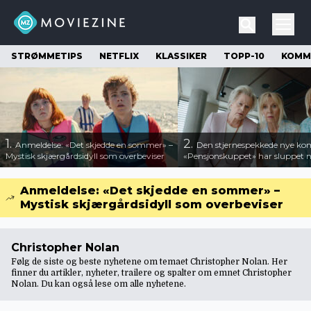
STRØMMETIPS
NETFLIX
KLASSIKER
TOPP-10
KOMM
1.
2.
Anmeldelse: «Det skjedde en sommer» –
Den stjernespekkede nye ko
Mystisk skjærgårdsidyll som overbeviser
«Pensjonskuppet» har sluppet ny
Anmeldelse: «Det skjedde en sommer» –
Mystisk skjærgårdsidyll som overbeviser
Christopher Nolan
Følg de siste og beste nyhetene om temaet Christopher Nolan. Her
finner du artikler, nyheter, trailere og spalter om emnet Christopher
Nolan. Du kan også lese om
alle nyhetene
.