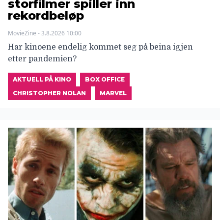
storfilmer spiller inn
rekordbeløp
MovieZine - 3.8.2026 10:00
Har kinoene endelig kommet seg på beina igjen
etter pandemien?
AKTUELL PÅ KINO
BOX OFFICE
CHRISTOPHER NOLAN
MARVEL