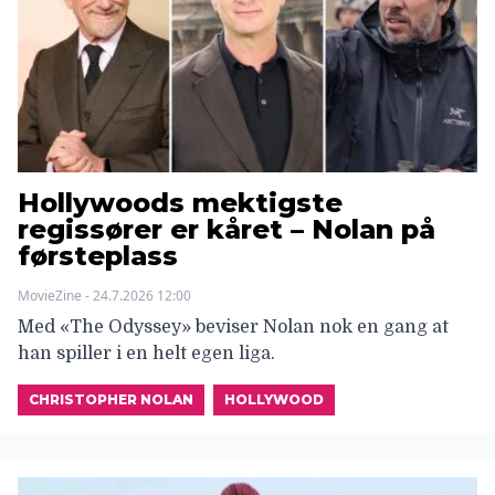
Hollywoods mektigste
regissører er kåret – Nolan på
førsteplass
MovieZine - 24.7.2026 12:00
Med «The Odyssey» beviser Nolan nok en gang at
han spiller i en helt egen liga.
CHRISTOPHER NOLAN
HOLLYWOOD