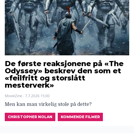
De første reaksjonene på «The
Odyssey» beskrev den som et
«feilfritt og storslått
mesterverk»
MovieZine - 7.7.2026 15:00
Men kan man virkelig stole på dette?
CHRISTOPHER NOLAN
KOMMENDE FILMER