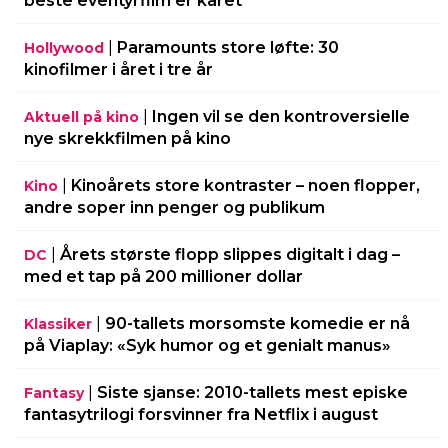
beste eventyrfilm er kåret
|
Paramounts store løfte: 30
Hollywood
kinofilmer i året i tre år
|
Ingen vil se den kontroversielle
Aktuell på kino
nye skrekkfilmen på kino
|
Kinoårets store kontraster – noen flopper,
Kino
andre soper inn penger og publikum
|
Årets største flopp slippes digitalt i dag –
DC
med et tap på 200 millioner dollar
|
90-tallets morsomste komedie er nå
Klassiker
på Viaplay: «Syk humor og et genialt manus»
|
Siste sjanse: 2010-tallets mest episke
Fantasy
fantasytrilogi forsvinner fra Netflix i august