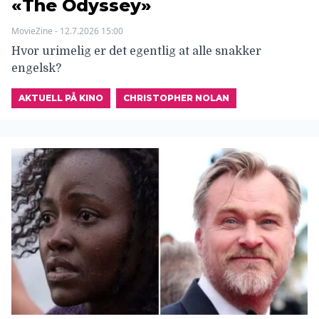
«The Odyssey»
MovieZine - 12.7.2026 15:00
Hvor urimelig er det egentlig at alle snakker
engelsk?
AKTUELL PÅ KINO
CHRISTOPHER NOLAN