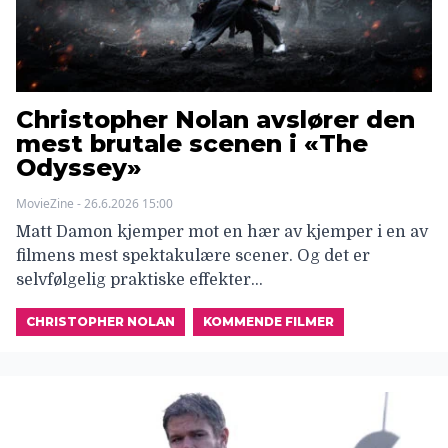
Christopher Nolan avslører den
mest brutale scenen i «The
Odyssey»
MovieZine - 26.6.2026 15:00
Matt Damon kjemper mot en hær av kjemper i en av
filmens mest spektakulære scener. Og det er
selvfølgelig praktiske effekter…
CHRISTOPHER NOLAN
KOMMENDE FILMER