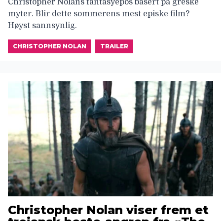
Christopher Nolans fantasyepos basert på greske
myter. Blir dette sommerens mest episke film?
Høyst sannsynlig.
CHRISTOPHER NOLAN
TRAILER
Christopher Nolan viser frem et