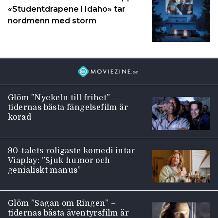
«Studentdrapene i Idaho» tar
nordmenn med storm
Glöm ”Nyckeln till frihet” –
tidernas bästa fängelsefilm är
korad
90-talets roligaste komedi intar
Viaplay: ”Sjuk humor och
genialiskt manus”
Glöm ”Sagan om Ringen” –
tidernas bästa äventyrsfilm är