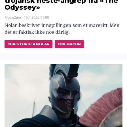
trojansk heste-angrep fra «The
Odyssey»
MovieZine - 16.4.2026 11:00
Nolan beskriver innspillingen som et mareritt. Men
det er faktisk ikke noe dårlig.
CHRISTOPHER NOLAN
CINEMACON