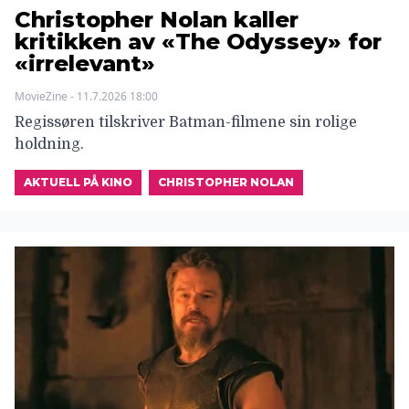
Christopher Nolan kaller
kritikken av «The Odyssey» for
«irrelevant»
MovieZine - 11.7.2026 18:00
Regissøren tilskriver Batman-filmene sin rolige
holdning.
AKTUELL PÅ KINO
CHRISTOPHER NOLAN