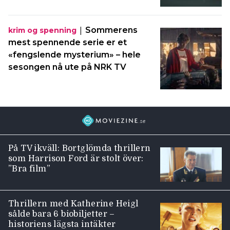
|
Sommerens
krim og spenning
mest spennende serie er et
«fengslende mysterium» – hele
sesongen nå ute på NRK TV
På TV ikväll: Bortglömda thrillern
som Harrison Ford är stolt över:
”Bra film”
Thrillern med Katherine Heigl
sålde bara 6 biobiljetter –
historiens lägsta intäkter