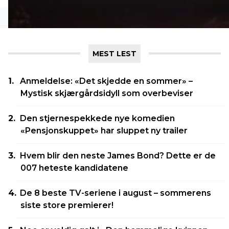
MEST LEST
Brad Pitts nye storfilm fylte Col
Premierer er noe av det gøyeste v
Anmeldelse: «Det skjedde en sommer» –
Mystisk skjærgårdsidyll som overbeviser
Torbjørn Andersen - 25.6.2025 22:49
Stemningsrapport! MovieZine.no var der: Det var full 
Den stjernespekkede nye komedien
førpremieren av «F1: The Movie» på Colosseum kino. Kin
«Pensjonskuppet» har sluppet ny trailer
storfilmer i løpet av sommeren.
Hvem blir den neste James Bond? Dette er de
BRAD PITT
COLOSSEUM KINO
PREMIERE
007 heteste kandidatene
De 8 beste TV-seriene i august – sommerens
siste store premierer!