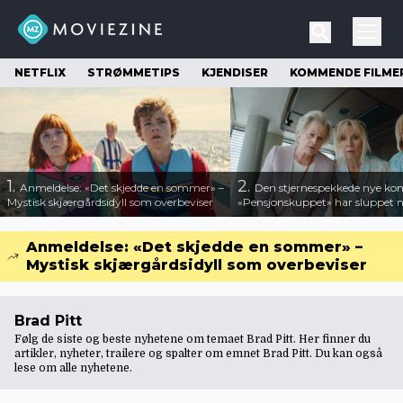
NETFLIX
STRØMMETIPS
KJENDISER
KOMMENDE FILME
1.
2.
Anmeldelse: «Det skjedde en sommer» –
Den stjernespekkede nye ko
Mystisk skjærgårdsidyll som overbeviser
«Pensjonskuppet» har sluppet ny
Anmeldelse: «Det skjedde en sommer» –
Mystisk skjærgårdsidyll som overbeviser
Brad Pitt
Følg de siste og beste nyhetene om temaet Brad Pitt. Her finner du
artikler, nyheter, trailere og spalter om emnet Brad Pitt. Du kan også
lese om
alle nyhetene
.