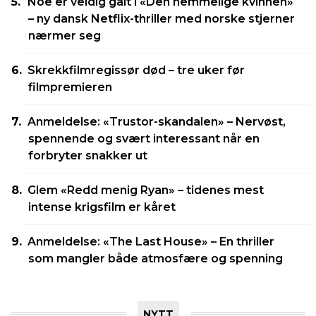
Noe er veldig galt i «Den hemmelige kvinnen»
– ny dansk Netflix-thriller med norske stjerner
nærmer seg
Skrekkfilmregissør død – tre uker før
filmpremieren
Anmeldelse: «Trustor-skandalen» – Nervøst,
spennende og svært interessant når en
forbryter snakker ut
Glem «Redd menig Ryan» – tidenes mest
intense krigsfilm er kåret
Anmeldelse: «The Last House» – En thriller
som mangler både atmosfære og spenning
NYTT