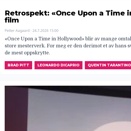
Retrospekt: «Once Upon a Time i
film
Petter Aagaard - 24.7.2026 15:00
«Once Upon a Time in Hollywood» blir av mange omtal
store mesterverk. For meg er den derimot et av hans sv
de mest oppskrytte.
BRAD PITT
LEONARDO DICAPRIO
QUENTIN TARANTINO