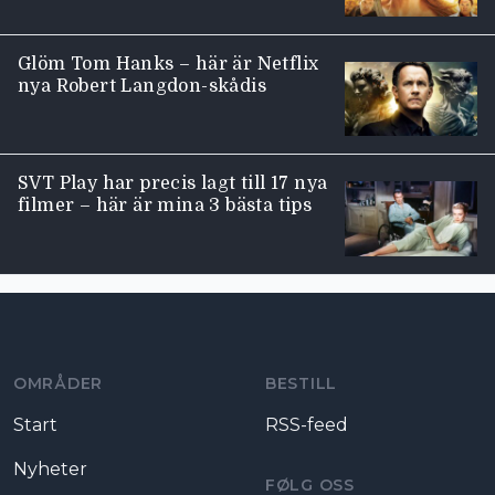
Glöm Tom Hanks – här är Netflix
nya Robert Langdon-skådis
SVT Play har precis lagt till 17 nya
filmer – här är mina 3 bästa tips
Moviezine footer navigation
OMRÅDER
BESTILL
Start
RSS-feed
Nyheter
FØLG OSS