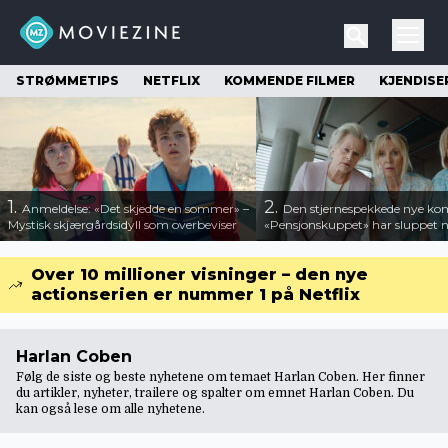
STRØMMETIPS
NETFLIX
KOMMENDE FILMER
KJENDISE
1.
2.
Anmeldelse: «Det skjedde en sommer» –
Den stjernespekkede nye ko
Mystisk skjærgårdsidyll som overbeviser
«Pensjonskuppet» har sluppet ny
Over 10 millioner visninger – den nye
actionserien er nummer 1 på Netflix
Harlan Coben
Følg de siste og beste nyhetene om temaet Harlan Coben. Her finner
du artikler, nyheter, trailere og spalter om emnet Harlan Coben. Du
kan også lese om
alle nyhetene
.