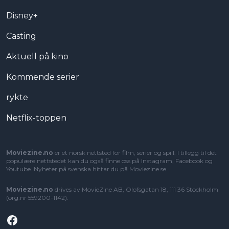
Disney+
Casting
Aktuell på kino
Kommende serier
rykte
Netflix-toppen
Moviezine.no
er et norsk nettsted for film, serier og spill. I tillegg til det
populære nettstedet kan du også finne oss på Instagram, Facebook og
Youtube. Nyheter på svenska hittar du på
Moviezine.se
.
Moviezine.no
drives av MovieZine AB, Olofsgatan 18, 111 36 Stockholm
(org.nr 559200-1142).
Facebook