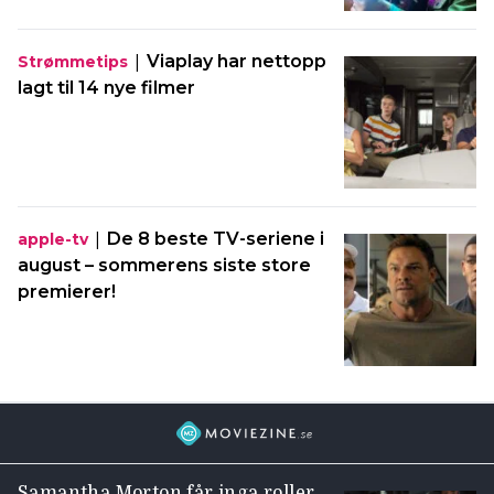
|
Viaplay har nettopp
Strømmetips
lagt til 14 nye filmer
|
De 8 beste TV-seriene i
apple-tv
august – sommerens siste store
premierer!
Samantha Morton får inga roller