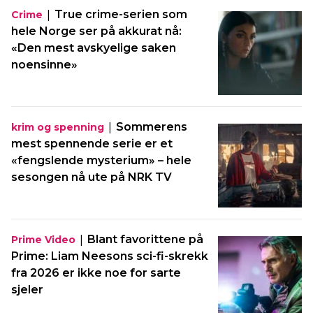
|
True crime-serien som
Crime
hele Norge ser på akkurat nå:
«Den mest avskyelige saken
noensinne»
|
Sommerens
krim og spenning
mest spennende serie er et
«fengslende mysterium» – hele
sesongen nå ute på NRK TV
|
Blant favorittene på
Prime Video
Prime: Liam Neesons sci-fi-skrekk
fra 2026 er ikke noe for sarte
sjeler