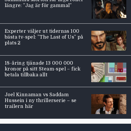
längre: ”Jag är för gammal”
Experter väljer ut tidernas 100
bästa tv-spel: ”The Last of Us” på
plats 2
18-åring tjänade 13 000 000
kronor på sitt Steam-spel – fick
betala tillbaka allt
Joel Kinnaman vs Saddam
Hussein i ny thrillerserie – se
trailern här
Moviezine footer navigation