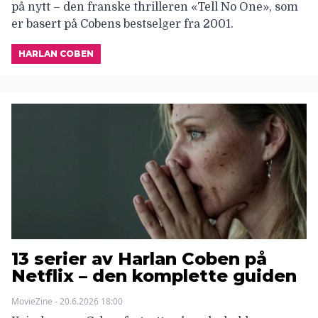
på nytt – den franske thrilleren «Tell No One», som
er basert på Cobens bestselger fra 2001.
HARLAN COBEN
13 serier av Harlan Coben på
Netflix – den komplette guiden
MovieZine - 20.6.2026 18:00