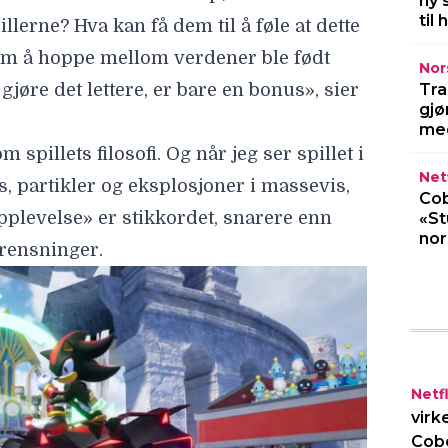
ny 
til
lerne? Hva kan få dem til å føle at dette
 om å hoppe mellom verdener ble født
Nor
jøre det lettere, er bare en bonus», sier
Tra
gjø
med
 spillets filosofi. Og når jeg ser spillet i
Netf
s, partikler og eksplosjoner
i massevis,
Cob
pplevelse» er stikkordet, snarere enn
«St
no
grensninger.
Netfl
virk
Cob