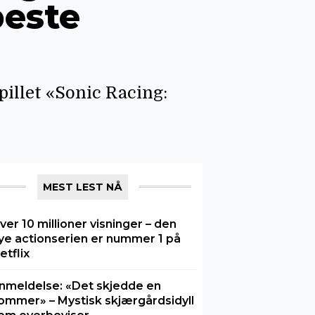
beste
llet «Sonic Racing:
MEST LEST NÅ
ver 10 millioner visninger – den
ye actionserien er nummer 1 på
etflix
nmeldelse: «Det skjedde en
ommer» – Mystisk skjærgårdsidyll