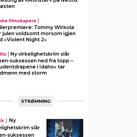
sesong av «Monster» på Netflix
 høsten
|
ske filmskapere
ilerpremiere: Tommy Wirkola
r julen voldsomt morsom igjen
 «Violent Night 2»
|
Ny virkelighetskrim slår
lix
en-suksessen ned fra topp –
udentdrapene i Idaho» tar
rdmenn med storm
STRØMMING
|
Ny
ix
elighetskrim slår
en-suksessen