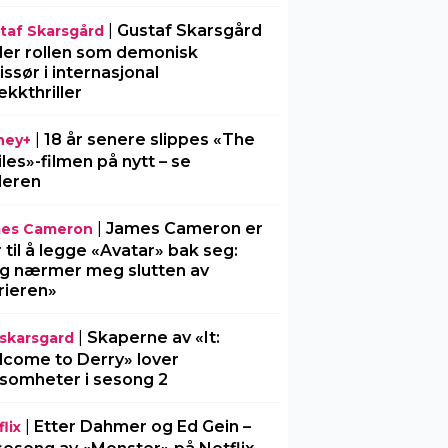
|
Gustaf Skarsgård
taf Skarsgård
ller rollen som demonisk
issør i internasjonal
ekkthriller
|
18 år senere slippes «The
ney+
iles»-filmen på nytt – se
ileren
|
James Cameron er
es Cameron
r til å legge «Avatar» bak seg:
g nærmer meg slutten av
rieren»
|
Skaperne av «It:
l-skarsgard
come to Derry» lover
somheter i sesong 2
|
Etter Dahmer og Ed Gein –
lix