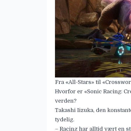
Fra «All-Stars» til «Crosswo
Hvorfor er «Sonic Racing: Cr
verden?
Takashi Iizuka
, den konstant
tydelig.
– Racing har alltid vært en s