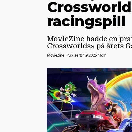
Crossworld
racingspill
MovieZine hadde en pra
Crossworlds» på årets 
MovieZine
Publisert:
1.9.2025 16:41