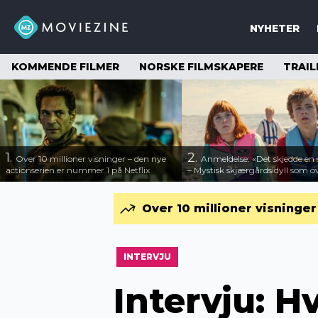
NYHETER
KOMMENDE FILMER
NORSKE FILMSKAPERE
TRAIL
1.
2.
Over 10 millioner visninger – den nye
Anmeldelse: «Det skjedde e
actionserien er nummer 1 på Netflix
– Mystisk skjærgårdsidyll som o
Over 10 millioner visninge
INTERVJU
Intervju: H