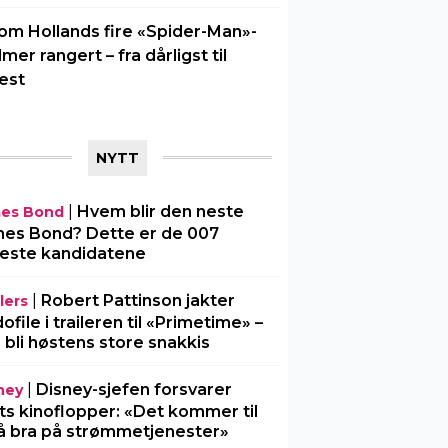
om Hollands fire «Spider-Man»-
ilmer rangert – fra dårligst til
est
NYTT
|
Hvem blir den neste
es Bond
es Bond? Dette er de 007
este kandidatene
|
Robert Pattinson jakter
lers
ofile i traileren til «Primetime» –
 bli høstens store snakkis
|
Disney-sjefen forsvarer
ney
ts kinoflopper: «Det kommer til
å bra på strømmetjenester»