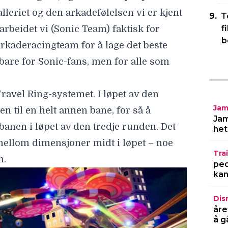
lleriet og den arkadefølelsen vi er kjent
T
f
beidet vi (Sonic Team) faktisk for
b
rkaderacingteam for å lage det beste
 bare for Sonic-fans, men for alle som
ravel Ring-systemet. I løpet av den
Jam
n til en helt annen bane, for så å
Jam
banen i løpet av den tredje runden. Det
het
 mellom dimensjoner midt i løpet – noe
Trai
n.
ped
kan
Dis
åre
å g