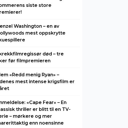
ommerens siste store
remierer!
enzel Washington – en av
ollywoods mest oppskrytte
kuespillere
krekkfilmregissør død – tre
ker før filmpremieren
lem «Redd menig Ryan» –
idenes mest intense krigsfilm er
året
nmeldelse: «Cape Fear» – En
lassisk thriller er blitt til en TV-
erie – mørkere og mer
arerittaktig enn noensinne