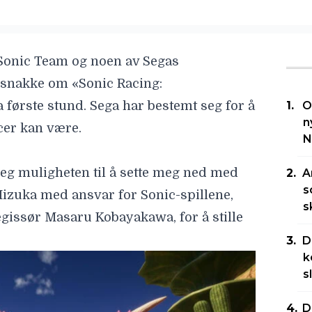
Sonic Team og noen av Segas
å snakke om «Sonic Racing:
a første stund. Sega har bestemt seg for å
O
n
acer kan være.
N
jeg muligheten til å sette meg ned med
A
s
Iizuka
med ansvar for Sonic-spillene,
s
egissør
Masaru Kobayakawa
, for å stille
D
k
s
D