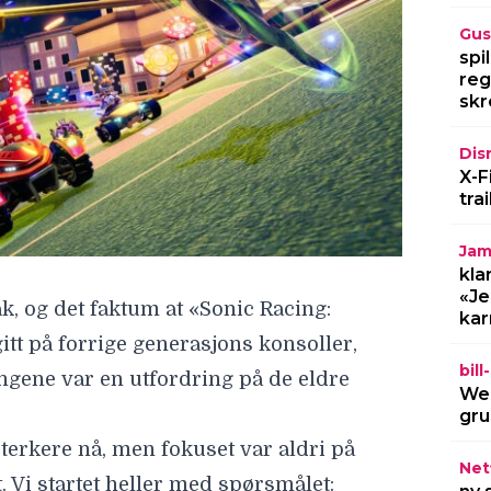
Gus
spi
reg
skr
Dis
X-F
tra
Jam
kla
«Je
k, og det faktum at «Sonic Racing:
kar
itt på forrige generasjons konsoller,
bil
ngene var en utfordring på de eldre
Wel
gru
terkere nå, men fokuset var aldri på
Netf
. Vi startet heller med spørsmålet: