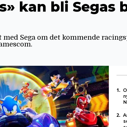
s» kan bli Segas 
t med Sega om det kommende racingspi
Gamescom.
O
n
N
A
s