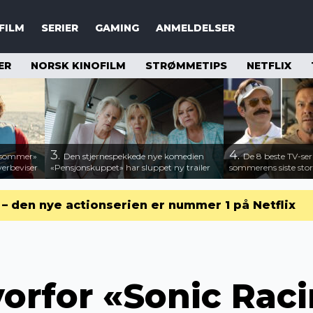
FILM
SERIER
GAMING
ANMELDELSER
ER
NORSK KINOFILM
STRØMMETIPS
NETFLIX
3.
4.
n sommer»
Den stjernespekkede nye komedien
De 8 beste TV-ser
verbeviser
«Pensjonskuppet» har sluppet ny trailer
sommerens siste stor
r – den nye actionserien er nummer 1 på Netflix
vorfor «Sonic Raci