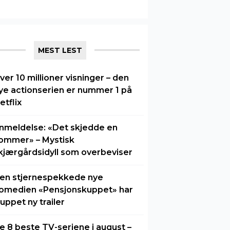
MEST LEST
ver 10 millioner visninger – den
ye actionserien er nummer 1 på
etflix
nmeldelse: «Det skjedde en
ommer» – Mystisk
kjærgårdsidyll som overbeviser
en stjernespekkede nye
omedien «Pensjonskuppet» har
luppet ny trailer
e 8 beste TV-seriene i august –