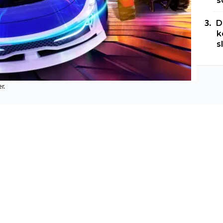
s
D
k
s
r.