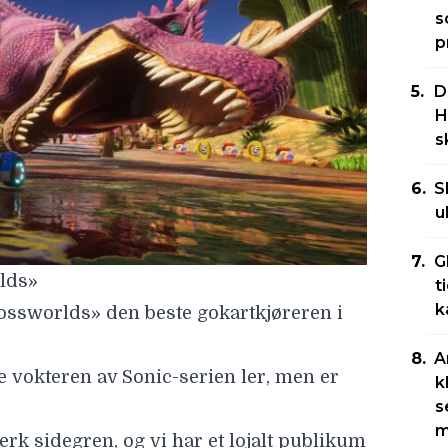
s
p
D
H
s
S
u
G
rlds»
t
k
ossworlds» den beste gokartkjøreren i
A
e vokteren av Sonic-serien ler, men er
k
s
m
terk sidegren, og vi har et lojalt publikum