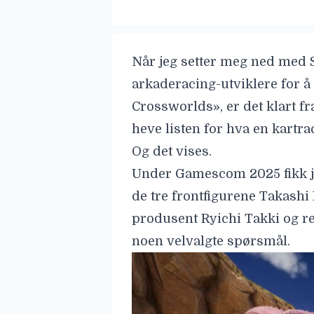
Når jeg setter meg ned med 
arkaderacing-utviklere for 
Crossworlds», er det klart fr
heve listen for hva en kartr
Og det vises.
Under Gamescom 2025
fikk 
de tre frontfigurene
Takashi 
produsent
Ryichi Takki
og r
noen velvalgte spørsmål.