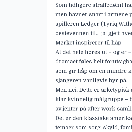
Som tidligere straffedømt ha
men havner snart i armene p
spilleren Ledger (
Tyriq With
bestevennen til… ja, gjett hv
Mørket inspirerer til håp
At det hele høres ut – og er –
dramaet føles helt forutsigbar
som gir håp om en mindre kon
sjangeren vanligvis byr på.
Men nei. Dette er arketypis
klar kvinnelig målgruppe – 
av jenter på after work-samli
Det er den klassiske amerik
temaer som sorg, skyld, famil