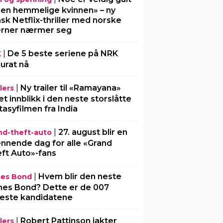
Den hemmelige kvinnen» – ny
sk Netflix-thriller med norske
erner nærmer seg
|
De 5 beste seriene på NRK
K
urat nå
|
Ny trailer til «Ramayana»
lers
 et innblikk i den neste storslåtte
tasyfilmen fra India
|
27. august blir en
nd-theft-auto
nnende dag for alle «Grand
ft Auto»-fans
|
Hvem blir den neste
es Bond
es Bond? Dette er de 007
este kandidatene
|
Robert Pattinson jakter
lers