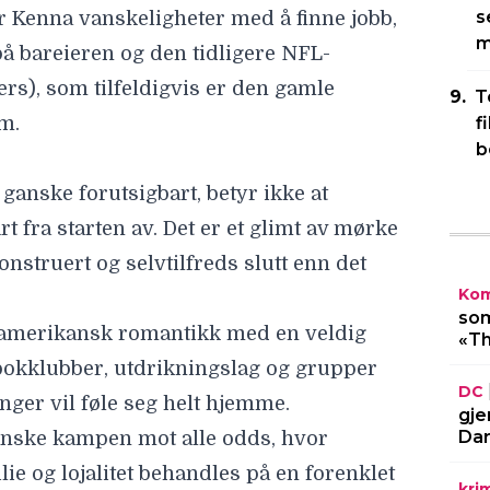
s
r Kenna vanskeligheter med å finne jobb,
m
å bareieren og den tidligere NFL-
ers
), som tilfeldigvis er den gamle
T
em.
f
b
 ganske forutsigbart, betyr ikke at
t fra starten av. Det er et glimt av mørke
struert og selvtilfreds slutt enn det
Kom
som
k amerikansk romantikk med en veldig
«Th
bokklubber, utdrikningslag og grupper
DC
nger vil føle seg helt hjemme.
gje
Dar
anske kampen mot alle odds, hvor
ie og lojalitet behandles på en forenklet
kri