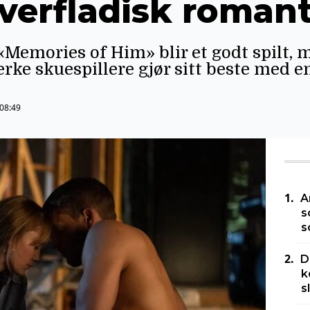
verfladisk romant
Memories of Him» blir et godt spilt, 
rke skuespillere gjør sitt beste med e
 08:49
A
s
s
D
k
s