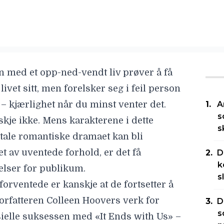
 med et opp-ned-vendt liv prøver å få
livet sitt, men forelsker seg i feil person
id – kjærlighet når du minst venter det.
A
s
skje ikke. Mens karakterene i dette
s
tale romantiske dramaet kan bli
t av uventede forhold, er det få
D
k
elser for publikum.
s
forventede er kanskje at de fortsetter å
forfatteren
Colleen Hoovers
verk for
D
s
elle suksessen med «It Ends with Us» –