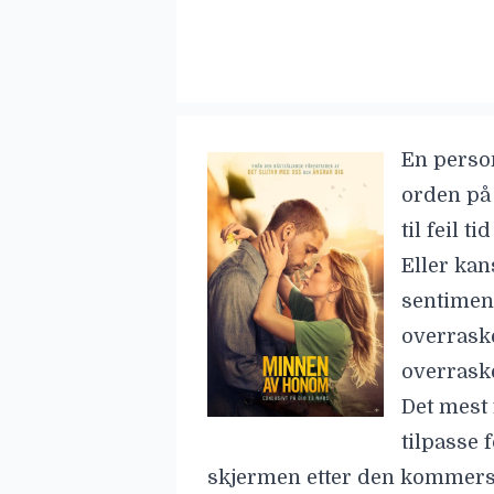
En person
orden på 
til feil t
Eller kan
sentimen
overraske
overrask
Det mest 
tilpasse 
skjermen etter den kommersi