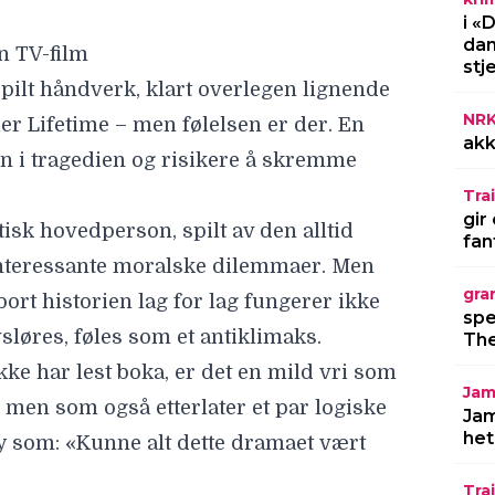
i «
dan
n TV-film
stj
 spilt håndverk, klart overlegen lignende
NR
er Lifetime – men følelsen er der. En
akk
nn i tragedien og risikere å skremme
Trai
gir
isk hovedperson, spilt av den alltid
fan
interessante moralske dilemmaer. Men
gra
ort historien lag for lag fungerer ikke
spe
vsløres, føles som et antiklimaks.
The
kke har lest boka, er det en mild vri som
Jam
, men som også etterlater et par logiske
Jam
het
 som: «Kunne alt dette dramaet vært
Trai