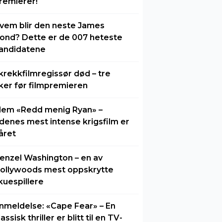
remierer!
vem blir den neste James
ond? Dette er de 007 heteste
andidatene
krekkfilmregissør død – tre
ker før filmpremieren
lem «Redd menig Ryan» –
idenes mest intense krigsfilm er
året
enzel Washington – en av
ollywoods mest oppskrytte
kuespillere
nmeldelse: «Cape Fear» – En
lassisk thriller er blitt til en TV-