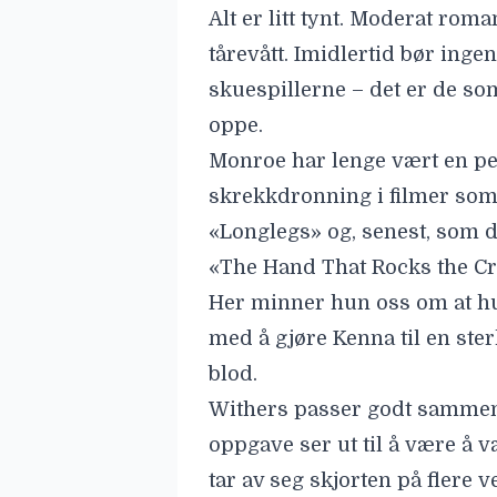
Alt er litt tynt. Moderat ro
tårevått. Imidlertid bør ingen
skuespillerne – det er de so
oppe.
Monroe har lenge vært en per
skrekkdronning i filmer som 
«Longlegs» og, senest, som de
«The Hand That Rocks the Cr
Her minner hun oss om at hun
med å gjøre Kenna til en ste
blod.
Withers passer godt sammen
oppgave ser ut til å være å 
tar av seg skjorten på flere v