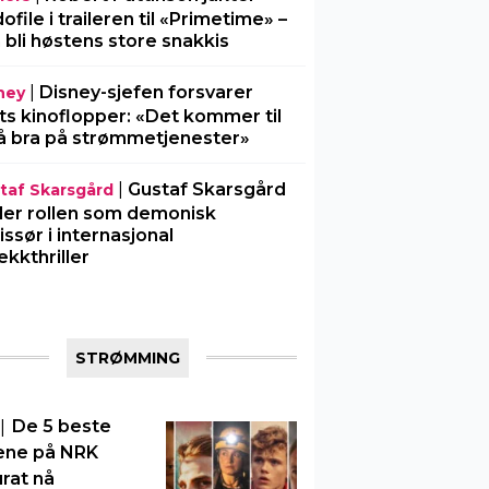
ofile i traileren til «Primetime» –
 bli høstens store snakkis
|
Disney-sjefen forsvarer
ney
ts kinoflopper: «Det kommer til
å bra på strømmetjenester»
|
Gustaf Skarsgård
taf Skarsgård
ller rollen som demonisk
issør i internasjonal
ekkthriller
STRØMMING
|
De 5 beste
ene på NRK
rat nå