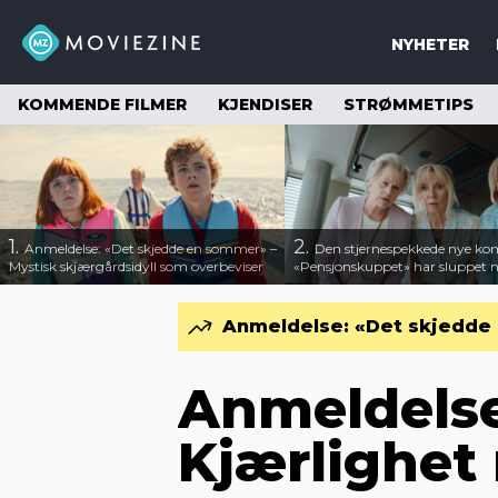
NYHETER
KOMMENDE FILMER
KJENDISER
STRØMMETIPS
1.
2.
Anmeldelse: «Det skjedde en sommer» –
Den stjernespekkede nye ko
Mystisk skjærgårdsidyll som overbeviser
«Pensjonskuppet» har sluppet ny
Anmeldelse: «Det skjedde 
Anmeldelse
Kjærlighet 