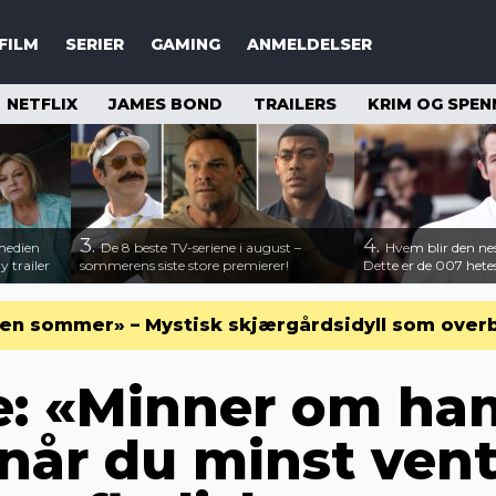
FILM
SERIER
GAMING
ANMELDELSER
NETFLIX
JAMES BOND
TRAILERS
KRIM OG SPEN
3.
4.
medien
De 8 beste TV-seriene i august –
Hvem blir den n
 trailer
sommerens siste store premierer!
Dette er de 007 hete
en sommer» – Mystisk skjærgårdsidyll som over
: «Minner om ha
når du minst vente