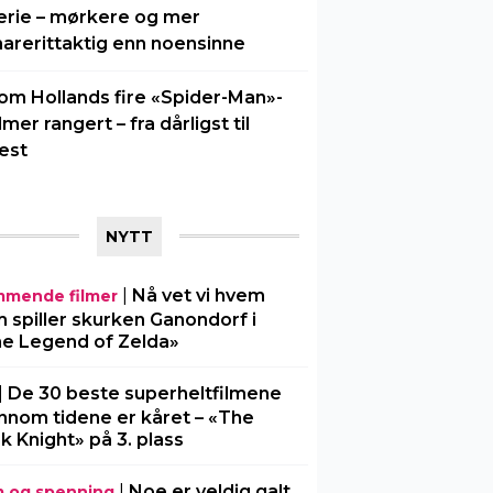
erie – mørkere og mer
arerittaktig enn noensinne
om Hollands fire «Spider-Man»-
ilmer rangert – fra dårligst til
est
NYTT
|
Nå vet vi hvem
mende filmer
 spiller skurken Ganondorf i
e Legend of Zelda»
|
De 30 beste superheltfilmene
nnom tidene er kåret – «The
k Knight» på 3. plass
|
Noe er veldig galt
m og spenning