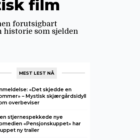
isk film
men forutsigbart
n historie som sjelden
MEST LEST NÅ
nmeldelse: «Det skjedde en
ommer» – Mystisk skjærgårdsidyll
om overbeviser
en stjernespekkede nye
omedien «Pensjonskuppet» har
luppet ny trailer