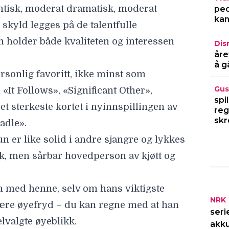
mantisk, moderat dramatisk, moderat
ped
kan
 skyld legges på de talentfulle
m holder både kvaliteten og interessen
Dis
åre
å g
sonlig favoritt, ikke minst som
Gus
«It Follows», «Significant Other»,
spi
t sterkeste kortet i nyinnspillingen av
reg
skr
adle».
 er like solid i andre sjangre og lykkes
rk, men sårbar hovedperson av kjøtt og
 med henne, selv om hans viktigste
NRK
være øyefryd – du kan regne med at han
seri
elvalgte øyeblikk.
akku