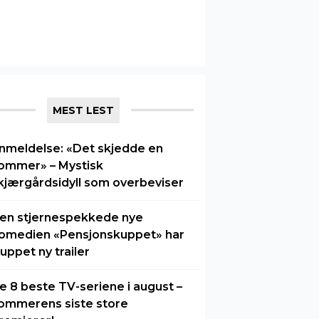
MEST LEST
nmeldelse: «Det skjedde en
ommer» – Mystisk
kjærgårdsidyll som overbeviser
en stjernespekkede nye
omedien «Pensjonskuppet» har
luppet ny trailer
e 8 beste TV-seriene i august –
ommerens siste store