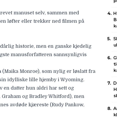
p
krevet manuset selv, sammen med
H
B
en løfter eller trekker ned filmen på
k
S
u
dårlig historie, men en ganske kjedelig
igste manusforfatteren sannsynligvis
G
t
k
(Maika Monroe), som nylig er løslatt fra
 sin idylliske lille hjemby i Wyoming.
D
v en datter hun aldri har sett og
H
s
n Graham og Bradley Whitford), men
nes avdøde kjæreste (Rudy Pankow,
A
k