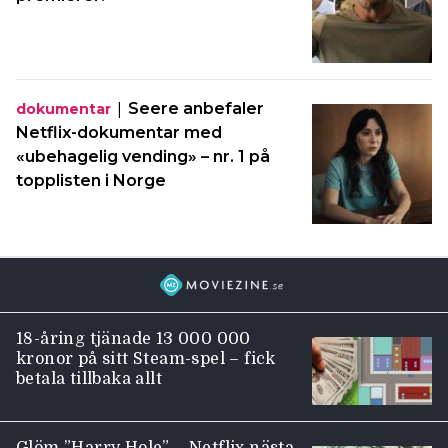
|
Seere anbefaler
dokumentar
Netflix-dokumentar med
«ubehagelig vending» – nr. 1 på
topplisten i Norge
18-åring tjänade 13 000 000
kronor på sitt Steam-spel – fick
betala tillbaka allt
Glöm ”Harry Hole” – Netflix nästa