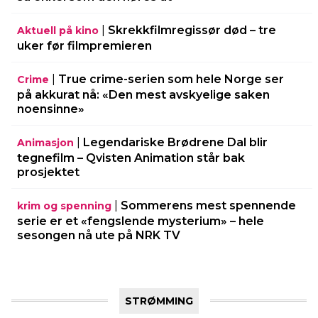
|
Skrekkfilmregissør død – tre
Aktuell på kino
uker før filmpremieren
|
True crime-serien som hele Norge ser
Crime
på akkurat nå: «Den mest avskyelige saken
noensinne»
|
Legendariske Brødrene Dal blir
Animasjon
tegnefilm – Qvisten Animation står bak
prosjektet
|
Sommerens mest spennende
krim og spenning
serie er et «fengslende mysterium» – hele
sesongen nå ute på NRK TV
STRØMMING