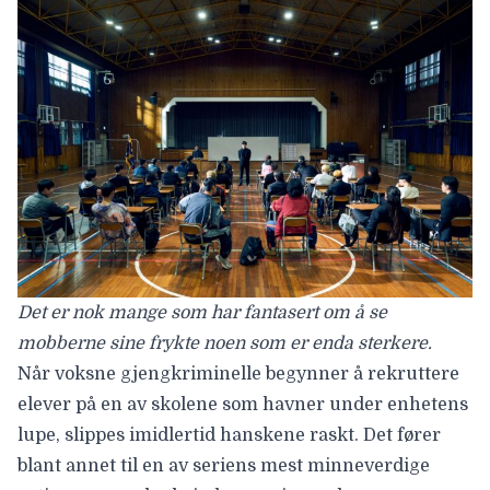
Det er nok mange som har fantasert om å se
mobberne sine frykte noen som er enda sterkere.
Når voksne gjengkriminelle begynner å rekruttere
elever på en av skolene som havner under enhetens
lupe, slippes imidlertid hanskene raskt. Det fører
blant annet til en av seriens mest minneverdige