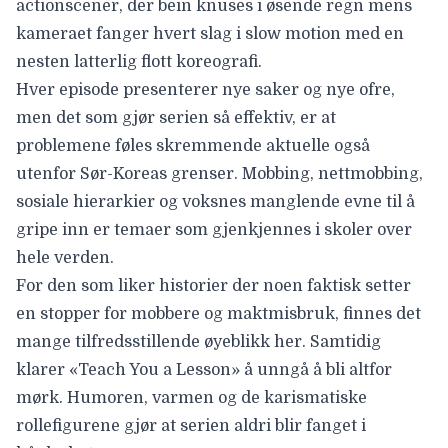
actionscener, der bein knuses i øsende regn mens
kameraet fanger hvert slag i slow motion med en
nesten latterlig flott koreografi.
Hver episode presenterer nye saker og nye ofre,
men det som gjør serien så effektiv, er at
problemene føles skremmende aktuelle også
utenfor Sør-Koreas grenser. Mobbing, nettmobbing,
sosiale hierarkier og voksnes manglende evne til å
gripe inn er temaer som gjenkjennes i skoler over
hele verden.
For den som liker historier der noen faktisk setter
en stopper for mobbere og maktmisbruk, finnes det
mange tilfredsstillende øyeblikk her. Samtidig
klarer «Teach You a Lesson» å unngå å bli altfor
mørk. Humoren, varmen og de karismatiske
rollefigurene gjør at serien aldri blir fanget i