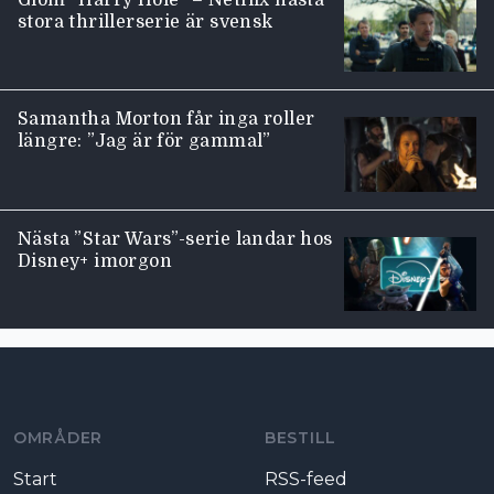
stora thrillerserie är svensk
Samantha Morton får inga roller
längre: ”Jag är för gammal”
Nästa ”Star Wars”-serie landar hos
Disney+ imorgon
Moviezine footer navigation
OMRÅDER
BESTILL
Start
RSS-feed