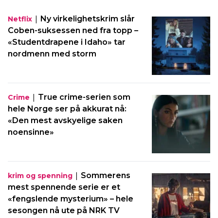
|
Ny virkelighetskrim slår
Netflix
Coben-suksessen ned fra topp –
«Studentdrapene i Idaho» tar
nordmenn med storm
|
True crime-serien som
Crime
hele Norge ser på akkurat nå:
«Den mest avskyelige saken
noensinne»
|
Sommerens
krim og spenning
mest spennende serie er et
«fengslende mysterium» – hele
sesongen nå ute på NRK TV