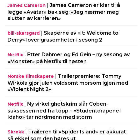
|
James Cameron er klar til å
James Cameron
legge «Avatar» bak seg: «Jeg nærmer meg
slutten av karrieren»
|
Skaperne av «It: Welcome to
bill-skarsgard
Derry» lover grusomheter i sesong 2
|
Etter Dahmer og Ed Gein – ny sesong av
Netflix
«Monster» på Netflix til høsten
|
Trailerpremiere: Tommy
Norske filmskapere
Wirkola gjør julen voldsomt morsom igjen med
«Violent Night 2»
|
Ny virkelighetskrim slår Coben-
Netflix
suksessen ned fra topp – «Studentdrapene i
Idaho» tar nordmenn med storm
|
Traileren til «Spider Island» er akkurat
Skrekk
så ekkel som den høres ut