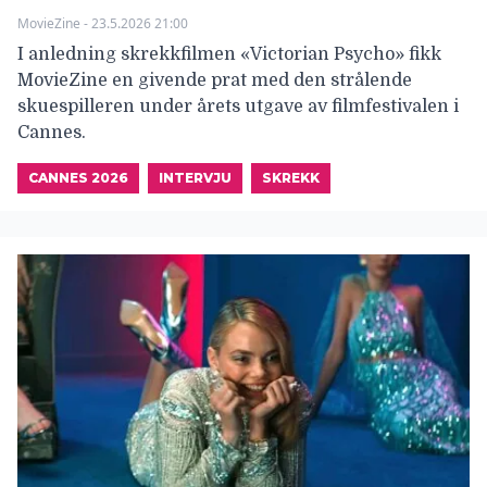
MovieZine - 23.5.2026 21:00
I anledning skrekkfilmen «Victorian Psycho» fikk
MovieZine en givende prat med den strålende
skuespilleren under årets utgave av filmfestivalen i
Cannes.
CANNES 2026
INTERVJU
SKREKK