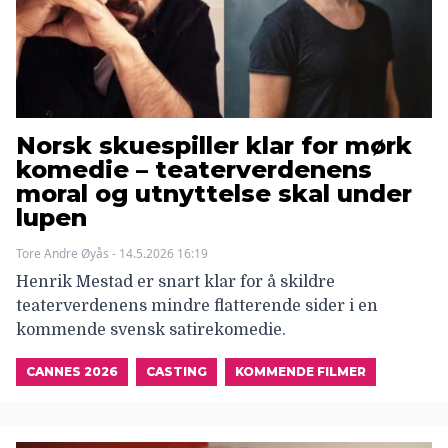
Norsk skuespiller klar for mørk
komedie – teaterverdenens
moral og utnyttelse skal under
lupen
Tore Andre Øyås - 14.5.2026 16:19
Henrik Mestad er snart klar for å skildre
teaterverdenens mindre flatterende sider i en
kommende svensk satirekomedie.
CANNES 2026
CASTING
KOMMENDE FILMER