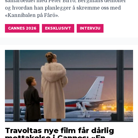
samarbeidet med Peter Birro, Bergmans demoner
og hvordan han planlegger å skremme oss med
«Kannibalen på Fårö».
CANNES 2026
EKSKLUSIVT
INTERVJU
Travoltas nye film får dårlig
mottakelse i Cannes: «En