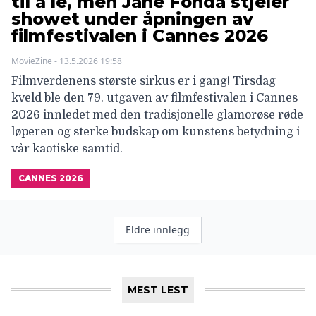
til å le, men Jane Fonda stjeler
showet under åpningen av
filmfestivalen i Cannes 2026
MovieZine - 13.5.2026 19:58
Filmverdenens største sirkus er i gang! Tirsdag
kveld ble den 79. utgaven av filmfestivalen i Cannes
2026 innledet med den tradisjonelle glamorøse røde
løperen og sterke budskap om kunstens betydning i
vår kaotiske samtid.
CANNES 2026
Innleggnavigasjon
Eldre innlegg
MEST LEST