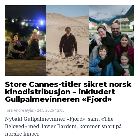
Store Cannes-titler sikret norsk
kinodistribusjon – inkludert
Gullpalmevinneren «Fjord»
Tore Andre Øyås - 24.5.2026 12:00
Nybakt Gullpalmevinner «Fjord», samt «The
Beloved» med Javier Bardem, kommer snart på
norske kinoer.