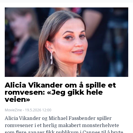
Alicia Vikander om å spille et
romvesen: «Jeg gikk hele
veien»
MovieZine - 19.5.2026 12:00
Alicia Vikander og Michael Fassbender spiller
romvesener i et herlig makabert monsterhelvete
som flere ganger fikk publikum i Cannes til å bryte