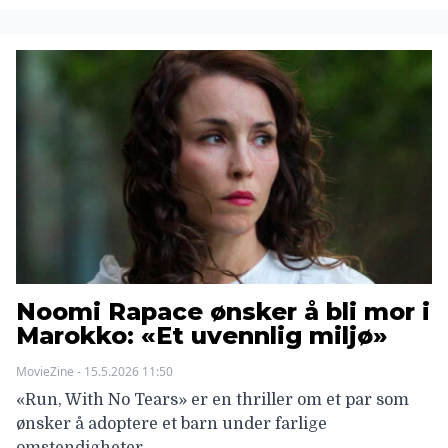
Noomi Rapace ønsker å bli mor i
Marokko: «Et uvennlig miljø»
MovieZine - 15.5.2026 11:50
«Run, With No Tears» er en thriller om et par som
ønsker å adoptere et barn under farlige
omstendigheter.