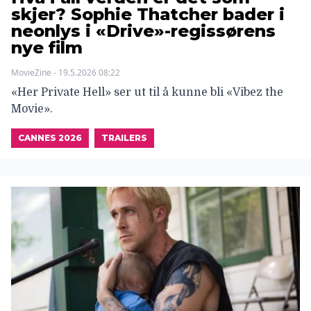
skjer? Sophie Thatcher bader i
neonlys i «Drive»-regissørens
nye film
MovieZine - 19.5.2026 08:22
«Her Private Hell» ser ut til å kunne bli «Vibez the
Movie».
CANNES 2026
TRAILERS