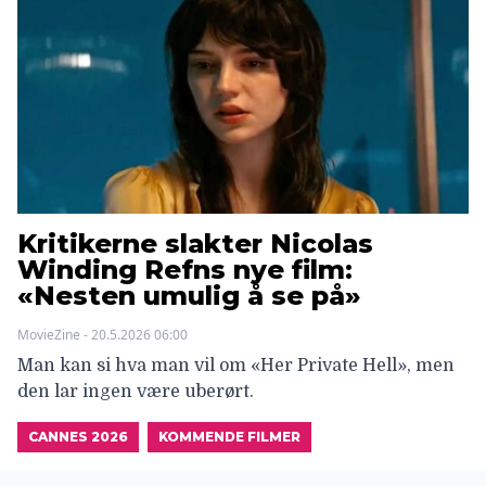
Kritikerne slakter Nicolas
Winding Refns nye film:
«Nesten umulig å se på»
MovieZine - 20.5.2026 06:00
Man kan si hva man vil om «Her Private Hell», men
den lar ingen være uberørt.
CANNES 2026
KOMMENDE FILMER