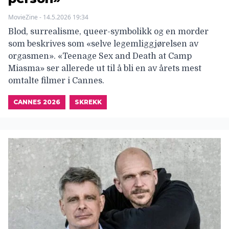
MovieZine - 14.5.2026 19:34
Blod, surrealisme, queer-symbolikk og en morder
som beskrives som «selve legemliggjørelsen av
orgasmen». «Teenage Sex and Death at Camp
Miasma» ser allerede ut til å bli en av årets mest
omtalte filmer i Cannes.
CANNES 2026
SKREKK