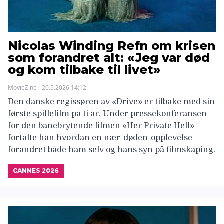
Nicolas Winding Refn om krisen
som forandret alt: «Jeg var død
og kom tilbake til livet»
MovieZine - 20.5.2026 14:12
Den danske regissøren av «Drive» er tilbake med sin
første spillefilm på ti år. Under pressekonferansen
for den banebrytende filmen «Her Private Hell»
fortalte han hvordan en nær-døden-opplevelse
forandret både ham selv og hans syn på filmskaping.
CANNES 2026