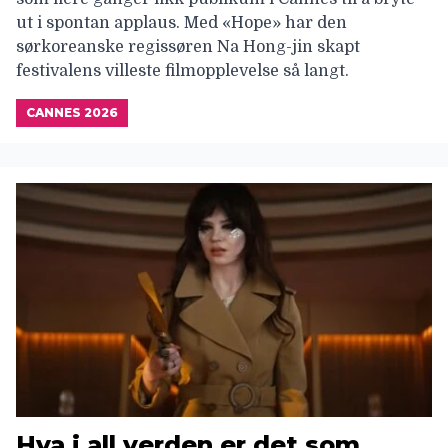
ut i spontan applaus. Med «Hope» har den
sørkoreanske regissøren Na Hong-jin skapt
festivalens villeste filmopplevelse så langt.
CANNES 2026
Hva i all verden er det som