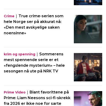
|
True crime-serien som
Crime
hele Norge ser på akkurat nå:
«Den mest avskyelige saken
noensinne»
|
Sommerens
krim og spenning
mest spennende serie er et
«fengslende mysterium» – hele
sesongen nå ute på NRK TV
|
Blant favorittene på
Prime Video
Prime: Liam Neesons sci-fi-skrekk
fra 2026 er ikke noe for sarte