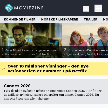
KOMMENDE FILMER
NORSKE FILMSKAPERE
TRAILER
NO
1.
2.
Over 10 millioner visninger – den nye
Anmeldelse: «Det skjedde e
actionserien er nummer 1 på Netflix
– Mystisk skjærgårdsidyll som o
Over 10 millioner visninger – den nye
actionserien er nummer 1 på Netflix
Cannes 2026
Følg de siste og beste nyhetene om temaet Cannes 2026. Her finner
du artikler, nyheter, trailere og spalter om emnet Cannes 2026. Du
kan også lese om
alle nyhetene
.