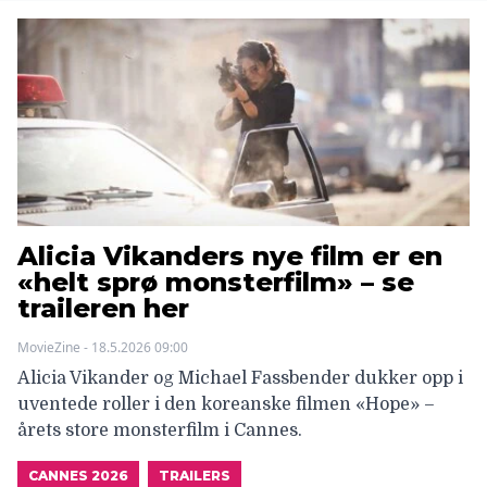
Alicia Vikanders nye film er en
«helt sprø monsterfilm» – se
traileren her
MovieZine - 18.5.2026 09:00
Alicia Vikander og Michael Fassbender dukker opp i
uventede roller i den koreanske filmen «Hope» –
årets store monsterfilm i Cannes.
CANNES 2026
TRAILERS