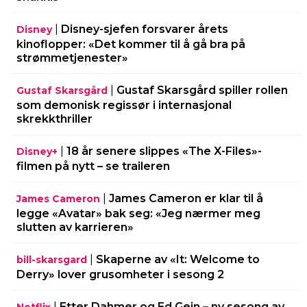
|
Disney-sjefen forsvarer årets
Disney
kinoflopper: «Det kommer til å gå bra på
strømmetjenester»
|
Gustaf Skarsgård spiller rollen
Gustaf Skarsgård
som demonisk regissør i internasjonal
skrekkthriller
|
18 år senere slippes «The X-Files»-
Disney+
filmen på nytt – se traileren
|
James Cameron er klar til å
James Cameron
legge «Avatar» bak seg: «Jeg nærmer meg
slutten av karrieren»
|
Skaperne av «It: Welcome to
bill-skarsgard
Derry» lover grusomheter i sesong 2
|
Etter Dahmer og Ed Gein – ny sesong av