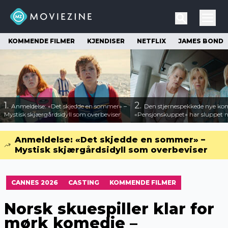
KOMMENDE FILMER
KJENDISER
NETFLIX
JAMES BOND
1.
2.
Anmeldelse: «Det skjedde en sommer» –
Den stjernespekkede nye ko
Mystisk skjærgårdsidyll som overbeviser
«Pensjonskuppet» har sluppet ny
Anmeldelse: «Det skjedde en sommer» –
Mystisk skjærgårdsidyll som overbeviser
CANNES 2026
CASTING
KOMMENDE FILMER
Norsk skuespiller klar for
mørk komedie –