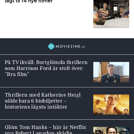
lagt til 14 nye filmer
På TV ikväll: Bortglömda thrillern
som Harrison Ford är stolt över:
”Bra film”
Thrillern med Katherine Heigl
sålde bara 6 biobiljetter –
historiens lägsta intäkter
Glöm Tom Hanks – här är Netflix
nya Robert Langdon-skådis