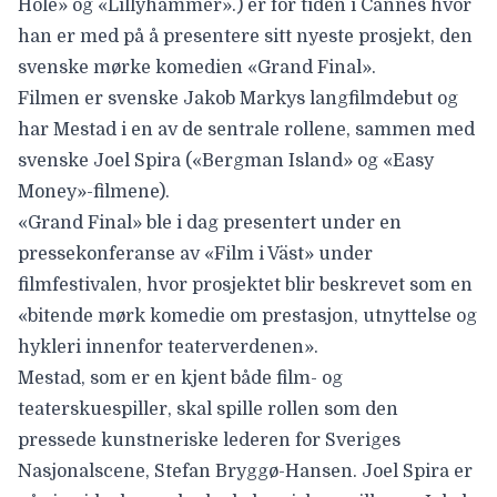
Hole
» og «Lillyhammer».) er for tiden i Cannes hvor
han er med på å presentere sitt nyeste prosjekt, den
svenske mørke komedien «
Grand Final
».
Filmen er svenske Jakob Markys langfilmdebut og
har Mestad i en av de sentrale rollene, sammen med
svenske
Joel Spira
(«Bergman Island» og «Easy
Money»-filmene).
«Grand Final» ble i dag presentert under en
pressekonferanse av «Film i Väst» under
filmfestivalen, hvor prosjektet blir beskrevet som en
«
bitende mørk komedie om prestasjon, utnyttelse og
hykleri innenfor teaterverdenen
».
Mestad, som er en kjent både film- og
teaterskuespiller, skal spille rollen som den
pressede kunstneriske lederen for Sveriges
Nasjonalscene, Stefan Bryggø-Hansen. Joel Spira er