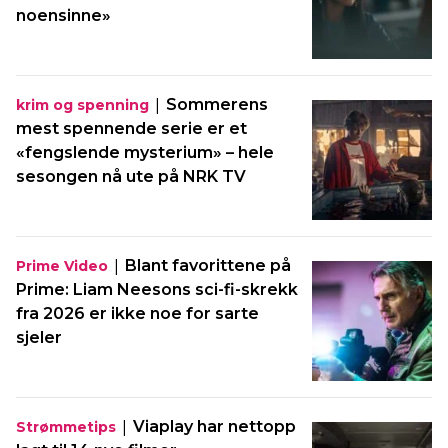
noensinne»
|
Sommerens
krim og spenning
mest spennende serie er et
«fengslende mysterium» – hele
sesongen nå ute på NRK TV
|
Blant favorittene på
Prime Video
Prime: Liam Neesons sci-fi-skrekk
fra 2026 er ikke noe for sarte
sjeler
|
Viaplay har nettopp
Strømmetips