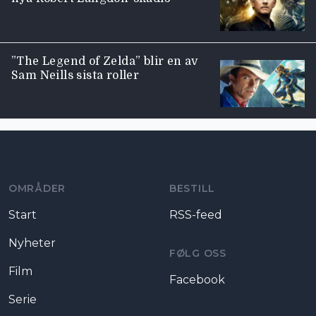
”The Legend of Zelda” blir en av
Sam Neills sista roller
Moviezine footer navigation
OMRÅDER
BESTILL
Start
RSS-feed
Nyheter
FØLG OSS
Film
Facebook
Serie