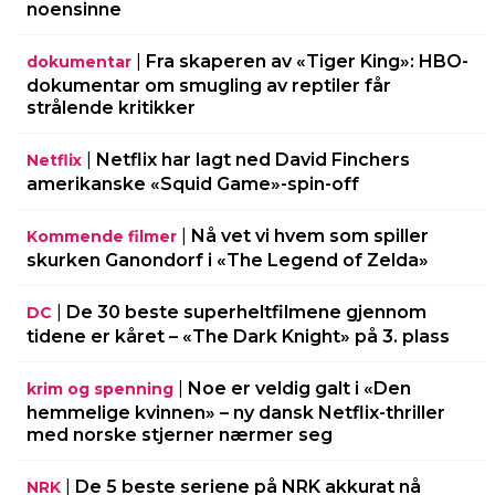
noensinne
|
Fra skaperen av «Tiger King»: HBO-
dokumentar
dokumentar om smugling av reptiler får
strålende kritikker
|
Netflix har lagt ned David Finchers
Netflix
amerikanske «Squid Game»-spin-off
|
Nå vet vi hvem som spiller
Kommende filmer
skurken Ganondorf i «The Legend of Zelda»
|
De 30 beste superheltfilmene gjennom
DC
tidene er kåret – «The Dark Knight» på 3. plass
|
Noe er veldig galt i «Den
krim og spenning
hemmelige kvinnen» – ny dansk Netflix-thriller
med norske stjerner nærmer seg
|
De 5 beste seriene på NRK akkurat nå
NRK