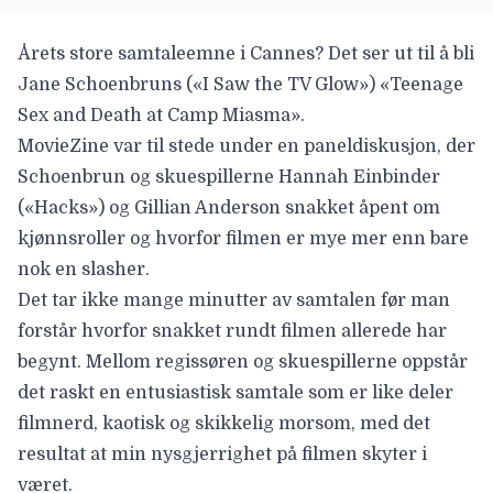
Årets store samtaleemne i Cannes? Det ser ut til å bli
Jane Schoenbrun
s («I Saw the TV Glow») «
Teenage
Sex and Death at Camp Miasma
».
MovieZine var til stede under en paneldiskusjon, der
Schoenbrun og skuespillerne
Hannah Einbinder
(«
Hacks
») og
Gillian Anderson
snakket åpent om
kjønnsroller og hvorfor filmen er mye mer enn bare
nok en slasher.
Det tar ikke mange minutter av samtalen før man
forstår hvorfor snakket rundt filmen allerede har
begynt. Mellom regissøren og skuespillerne oppstår
det raskt en entusiastisk samtale som er like deler
filmnerd, kaotisk og skikkelig morsom, med det
resultat at min nysgjerrighet på filmen skyter i
været.