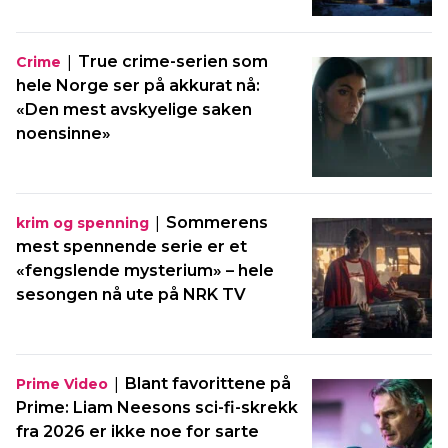
|
True crime-serien som
Crime
hele Norge ser på akkurat nå:
«Den mest avskyelige saken
noensinne»
|
Sommerens
krim og spenning
mest spennende serie er et
«fengslende mysterium» – hele
sesongen nå ute på NRK TV
|
Blant favorittene på
Prime Video
Prime: Liam Neesons sci-fi-skrekk
fra 2026 er ikke noe for sarte