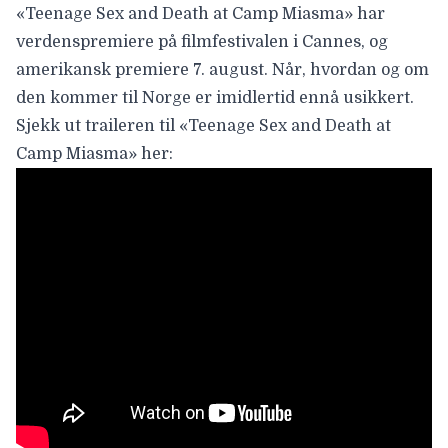
«Teenage Sex and Death at Camp Miasma» har
verdenspremiere på filmfestivalen i Cannes, og
amerikansk premiere 7. august. Når, hvordan og om
den kommer til Norge er imidlertid ennå usikkert.
Sjekk ut traileren til «Teenage Sex and Death at
Camp Miasma» her: