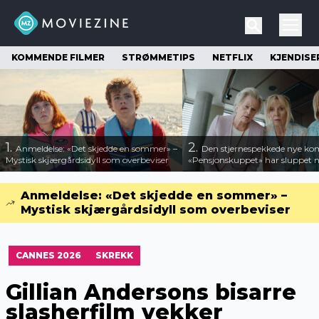
KOMMENDE FILMER
STRØMMETIPS
NETFLIX
KJENDISE
1.
2.
Anmeldelse: «Det skjedde en sommer» –
Den stjernespekkede nye ko
Mystisk skjærgårdsidyll som overbeviser
«Pensjonskuppet» har sluppet ny
Anmeldelse: «Det skjedde en sommer» –
Mystisk skjærgårdsidyll som overbeviser
CANNES 2026
SKREKK
Gillian Andersons bisarre
slasherfilm vekker