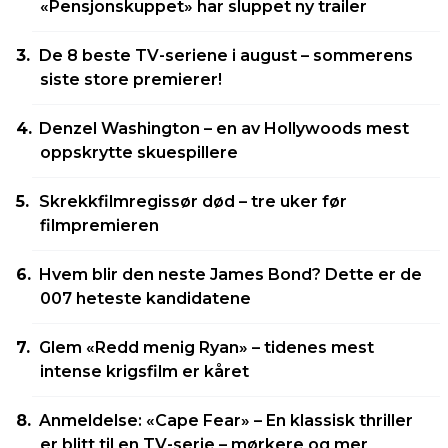
«Pensjonskuppet» har sluppet ny trailer
De 8 beste TV-seriene i august – sommerens
siste store premierer!
Denzel Washington – en av Hollywoods mest
oppskrytte skuespillere
Skrekkfilmregissør død – tre uker før
filmpremieren
Hvem blir den neste James Bond? Dette er de
007 heteste kandidatene
Glem «Redd menig Ryan» – tidenes mest
intense krigsfilm er kåret
Anmeldelse: «Cape Fear» – En klassisk thriller
er blitt til en TV-serie – mørkere og mer