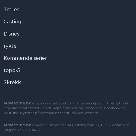
Trailer
Casting
Disney+
rykte
Kommende serier
topp-5
Skrekk
Moviezine.no
er et norsk nettsted for film, serier og spill. I tillegg til det
populære nettstedet kan du også finne oss på Instagram, Facebook og
Youtube. Nyheter på svenska hittar du på
Moviezine.se
.
Moviezine.no
drives av MovieZine AB, Olofsgatan 18, 111 36 Stockholm
(org.nr 559200-1142).