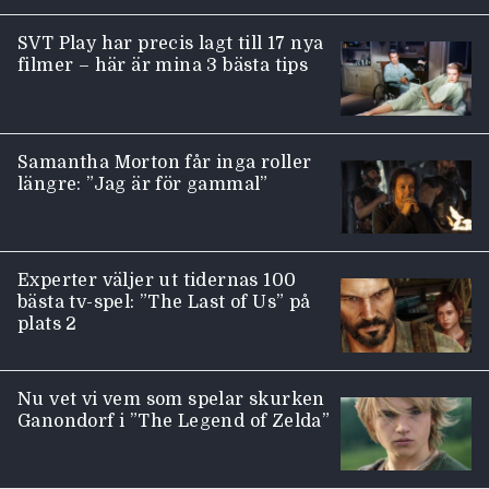
SVT Play har precis lagt till 17 nya
filmer – här är mina 3 bästa tips
Samantha Morton får inga roller
längre: ”Jag är för gammal”
Experter väljer ut tidernas 100
bästa tv-spel: ”The Last of Us” på
plats 2
Nu vet vi vem som spelar skurken
Ganondorf i ”The Legend of Zelda”