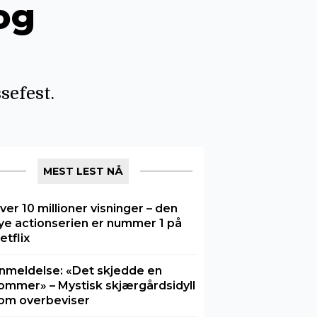
og
sefest.
MEST LEST NÅ
ver 10 millioner visninger – den
ye actionserien er nummer 1 på
etflix
nmeldelse: «Det skjedde en
ommer» – Mystisk skjærgårdsidyll
om overbeviser