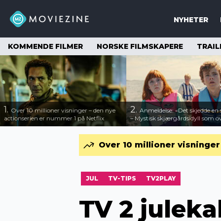
NYHETER
KOMMENDE FILMER
NORSKE FILMSKAPERE
TRAIL
1.
2.
Over 10 millioner visninger – den nye
Anmeldelse: «Det skjedde e
actionserien er nummer 1 på Netflix
– Mystisk skjærgårdsidyll som o
Over 10 millioner visninge
JUL
TV-TIPS
TV2PLAY
TV 2 julek