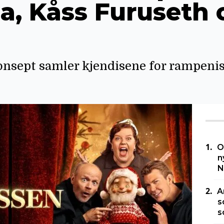
ia, Kåss Furuseth 
onsept samler kjendisene for rampenis
O
n
N
A
s
s