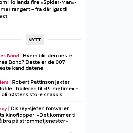
om Hollands fire «Spider-Man»-
ilmer rangert – fra dårligst til
est
NYTT
|
Hvem blir den neste
es Bond
es Bond? Dette er de 007
este kandidatene
|
Robert Pattinson jakter
lers
ofile i traileren til «Primetime» –
 bli høstens store snakkis
|
Disney-sjefen forsvarer
ney
ts kinoflopper: «Det kommer til
å bra på strømmetjenester»