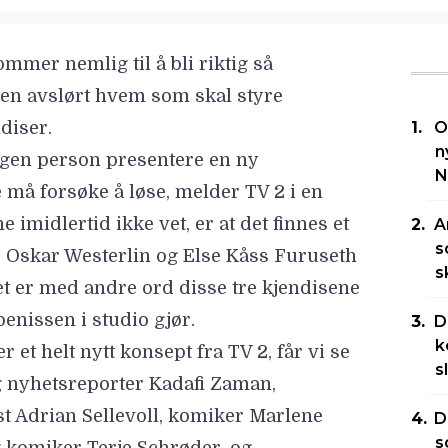
mmer nemlig til å bli riktig så
len avslørt hvem som skal styre
diser.
O
n
egen person presentere en ny
N
må forsøke å løse, melder TV 2 i en
 imidlertid ikke vet, er at det finnes et
A
s
,
Oskar Westerlin
og
Else Kåss Furuseth
s
Det er med andre ord disse tre kjendisene
enissen i studio gjør.
D
k
r et helt nytt konsept fra TV 2, får vi se
s
 nyhetsreporter Kadafi Zaman,
ist Adrian Sellevoll, komiker Marlene
D
s