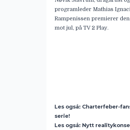
Nøvik Stavrum, dragartist o
programleder Mathias Ignaci
Rampenissen premierer den 
mot jul, på
TV 2 Play
.
Les også:
Charterfeber-fans 
serie!
Les også:
Nytt realitykonse
eller ikke i drap?