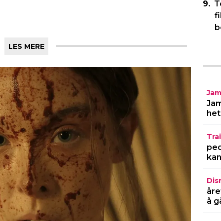
T
f
b
Jam
Jam
het
Trai
ped
kan
Dis
åre
å g