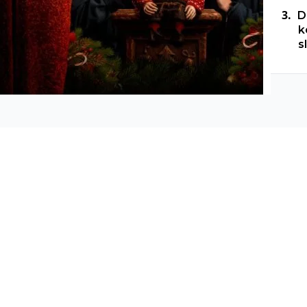
D
k
s