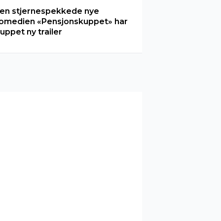
en stjernespekkede nye
omedien «Pensjonskuppet» har
luppet ny trailer