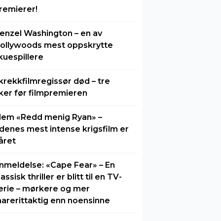
remierer!
enzel Washington – en av
ollywoods mest oppskrytte
kuespillere
krekkfilmregissør død – tre
ker før filmpremieren
lem «Redd menig Ryan» –
idenes mest intense krigsfilm er
året
nmeldelse: «Cape Fear» – En
lassisk thriller er blitt til en TV-
erie – mørkere og mer
arerittaktig enn noensinne