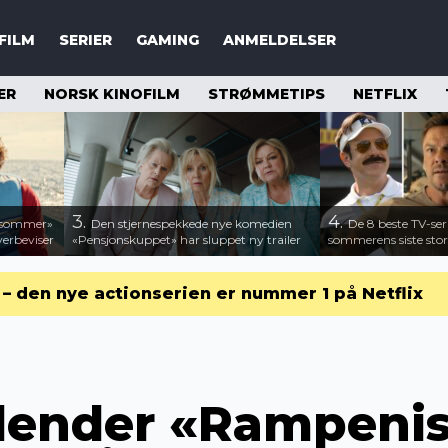
FILM
SERIER
GAMING
ANMELDELSER
ER
NORSK KINOFILM
STRØMMETIPS
NETFLIX
3.
4.
n sommer»
Den stjernespekkede nye komedien
De 8 beste TV-ser
verbeviser
«Pensjonskuppet» har sluppet ny trailer
sommerens siste stor
r – den nye actionserien er nummer 1 på Netflix
alender «Rampeni