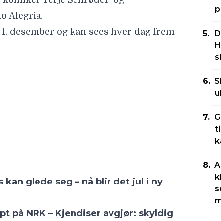
g komiker Terje Schrøder, og
p
o Alegria.
1. desember og kan sees hver dag frem
D
H
s
kan glede seg – nå blir det jul i ny
S
u
pt på NRK – Kjendiser avgjør: skyldig
G
t
k
LES MERE
A
k
s
m