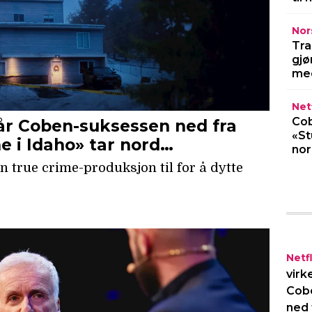
Nor
Tra
gjø
med
Netf
Cob
«St
no
Netfl
virk
Cob
ned 