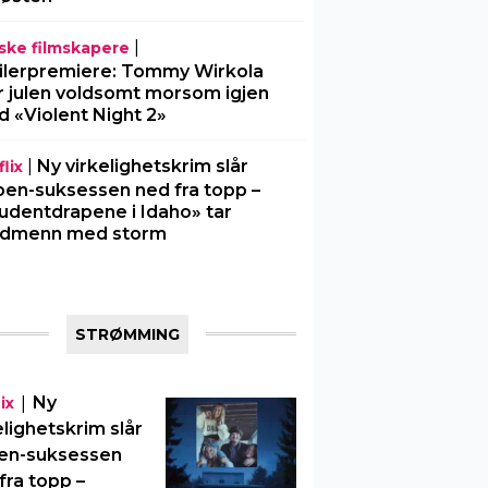
|
ske filmskapere
ilerpremiere: Tommy Wirkola
r julen voldsomt morsom igjen
 «Violent Night 2»
|
Ny virkelighetskrim slår
lix
en-suksessen ned fra topp –
udentdrapene i Idaho» tar
rdmenn med storm
STRØMMING
|
Ny
ix
elighetskrim slår
en-suksessen
fra topp –