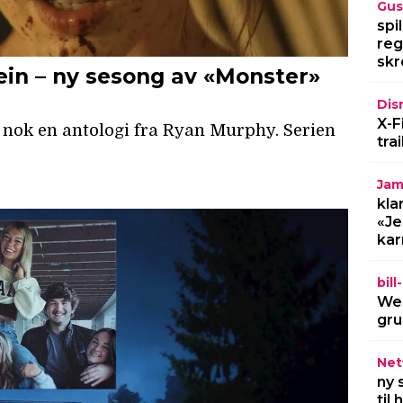
Gus
spi
reg
skr
Dis
X-F
tra
Jam
kla
«Je
kar
bil
Wel
gru
Netf
ny 
til