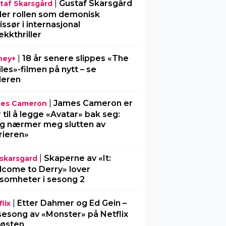
|
Gustaf Skarsgård
taf Skarsgård
ller rollen som demonisk
issør i internasjonal
ekkthriller
|
18 år senere slippes «The
ney+
iles»-filmen på nytt – se
ileren
|
James Cameron er
es Cameron
r til å legge «Avatar» bak seg:
g nærmer meg slutten av
rieren»
|
Skaperne av «It:
l-skarsgard
come to Derry» lover
somheter i sesong 2
|
Etter Dahmer og Ed Gein –
lix
sesong av «Monster» på Netflix
 høsten