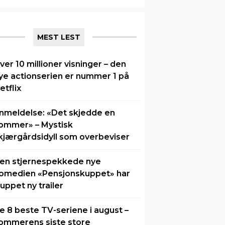
MEST LEST
ver 10 millioner visninger – den
ye actionserien er nummer 1 på
etflix
nmeldelse: «Det skjedde en
ommer» – Mystisk
kjærgårdsidyll som overbeviser
en stjernespekkede nye
omedien «Pensjonskuppet» har
luppet ny trailer
e 8 beste TV-seriene i august –
ommerens siste store