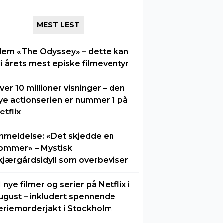
MEST LEST
lem «The Odyssey» – dette kan
li årets mest episke filmeventyr
ver 10 millioner visninger – den
ye actionserien er nummer 1 på
etflix
nmeldelse: «Det skjedde en
ommer» – Mystisk
kjærgårdsidyll som overbeviser
1 nye filmer og serier på Netflix i
ugust – inkludert spennende
eriemorderjakt i Stockholm