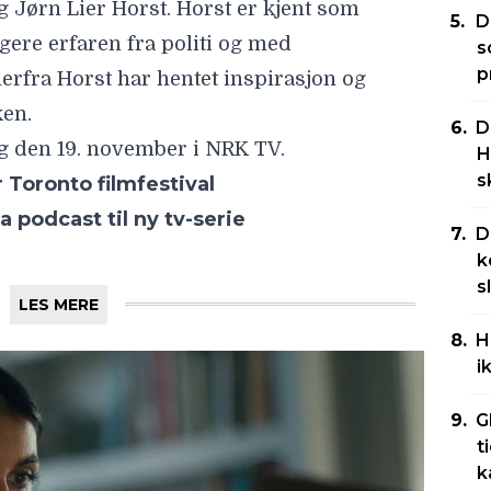
ig
Jørn Lier Horst
. Horst er kjent som
D
igere erfaren fra politi og med
s
p
herfra Horst har hentet inspirasjon og
ken.
D
ag den 19. november i NRK TV.
H
s
r Toronto filmfestival
 podcast til ny tv-serie
D
k
s
LES MERE
H
i
G
t
k