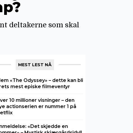
ap?
nt deltakerne som skal
MEST LEST NÅ
lem «The Odyssey» – dette kan bli
rets mest episke filmeventyr
ver 10 millioner visninger – den
ye actionserien er nummer 1 på
etflix
nmeldelse: «Det skjedde en
ommer» – Mystisk skjærgårdsidyll