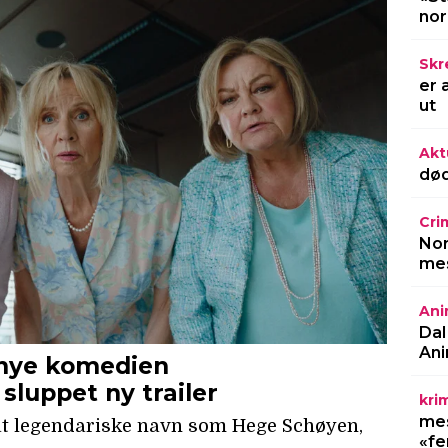
no
Skr
er 
ut
Akt
død
Cri
Nor
mes
Ani
Dal
Ani
kri
mes
«fe