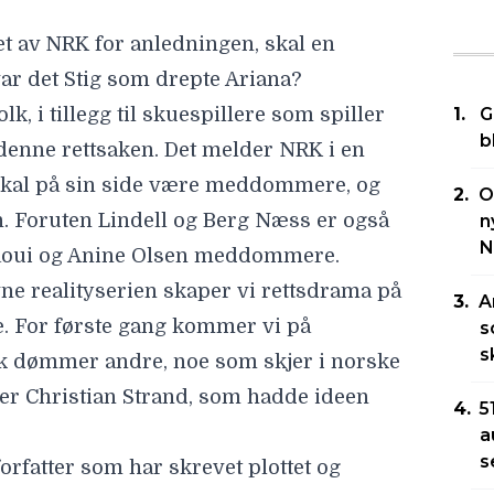
gget av NRK for anledningen, skal en
ar det Stig som drepte Ariana?
lk, i tillegg til skuespillere som spiller
G
b
denne rettsaken. Det melder NRK i en
skal på sin side være meddommere, og
O
n. Foruten Lindell og Berg Næss er også
n
N
oui og Anine Olsen
meddommere.
vne realityserien skaper vi rettsdrama på
A
e. For første gang kommer vi på
s
s
lk dømmer andre, noe som skjer i norske
sier Christian Strand, som hadde ideen
5
a
s
orfatter som har skrevet plottet og