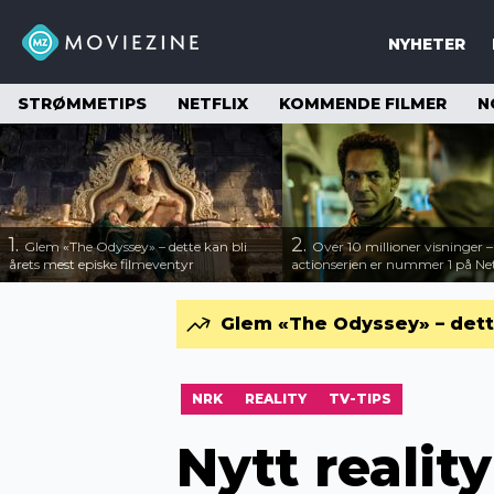
NYHETER
STRØMMETIPS
NETFLIX
KOMMENDE FILMER
N
1.
2.
Glem «The Odyssey» – dette kan bli
Over 10 millioner visninger 
årets mest episke filmeventyr
actionserien er nummer 1 på Net
Glem «The Odyssey» – dette
NRK
REALITY
TV-TIPS
Nytt realit