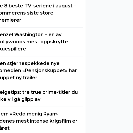
e 8 beste TV-seriene i august –
ommerens siste store
remierer!
enzel Washington – en av
ollywoods mest oppskrytte
kuespillere
en stjernespekkede nye
omedien «Pensjonskuppet» har
luppet ny trailer
elgetips: tre true crime-titler du
kke vil gå glipp av
lem «Redd menig Ryan» –
idenes mest intense krigsfilm er
året