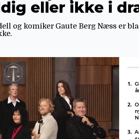
dig eller ikke i dr
ll og komiker Gaute Berg Næss er bla
kke.
G
å
O
n
N
A
s