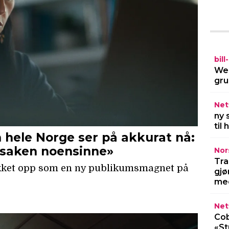
bil
Wel
gru
Netf
ny 
til
Nor
Tra
gjø
med
Netf
Cob
«St