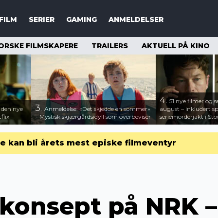
FILM
SERIER
GAMING
ANMELDELSER
ORSKE FILMSKAPERE
TRAILERS
AKTUELL PÅ KINO
4.
51 nye filmer og se
3.
– den nye
Anmeldelse: «Det skjedde en sommer»
august – inkludert 
flix
– Mystisk skjærgårdsidyll som overbeviser
seriemorderjakt i St
 kan bli årets mest episke filmeventyr
ykonsept på NRK –