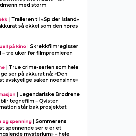
rdmenn med storm
|
Traileren til «Spider Island»
ekk
akkurat så ekkel som den høres
|
Skrekkfilmregissør
uell på kino
 – tre uker før filmpremieren
|
True crime-serien som hele
me
ge ser på akkurat nå: «Den
t avskyelige saken noensinne»
|
Legendariske Brødrene
masjon
 blir tegnefilm – Qvisten
mation står bak prosjektet
|
Sommerens
m og spenning
t spennende serie er et
ngslende mysterium» – hele