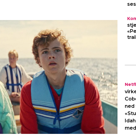
ses
Kom
stj
«Pe
trai
Netfl
virk
Cob
ned 
«Stu
Idah
med