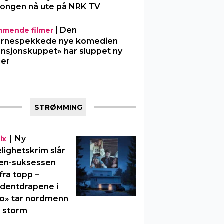
ongen nå ute på NRK TV
|
Den
mende filmer
ernespekkede nye komedien
nsjonskuppet» har sluppet ny
ler
STRØMMING
|
Ny
ix
elighetskrim slår
en-suksessen
fra topp –
dentdrapene i
o» tar nordmenn
 storm