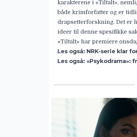
karakterene i «Tiltalt», neml
både krimforfatter og er tidl
drapsetterforskning. Det er 
ideer til denne spesifikke sa
«Tiltalt» har premiere onsd
Les også:
NRK-serie klar fo
Les også:
«Psykodrama»: fra