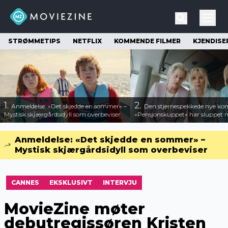
STRØMMETIPS
NETFLIX
KOMMENDE FILMER
KJENDISE
1.
2.
Anmeldelse: «Det skjedde en sommer» –
Den stjernespekkede nye ko
Mystisk skjærgårdsidyll som overbeviser
«Pensjonskuppet» har sluppet ny
Anmeldelse: «Det skjedde en sommer» –
Mystisk skjærgårdsidyll som overbeviser
CANNES
EKSKLUSIVT
INTERVJU
MovieZine møter
debutregissøren Kristen