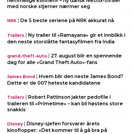
hemmelige kvinnen» – ny dansk Netflix-thriller
med norske stjerner nærmer seg
|
De 5 beste seriene på NRK akkurat nå
NRK
|
Ny trailer til «Ramayana» gir et innblikk i
Trailers
den neste storslåtte fantasyfilmen fra India
|
27. august blir en spennende
grand-theft-auto
dag for alle «Grand Theft Auto»-fans
|
Hvem blir den neste James Bond?
James Bond
Dette er de 007 heteste kandidatene
|
Robert Pattinson jakter pedofile i
Trailers
traileren til «Primetime» – kan bli høstens store
snakkis
|
Disney-sjefen forsvarer årets
Disney
kinoflopper: «Det kommer til å gå bra på