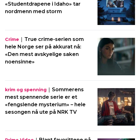
«Studentdrapene i Idaho» tar
nordmenn med storm
|
True crime-serien som
Crime
hele Norge ser på akkurat nå:
«Den mest avskyelige saken
noensinne»
|
Sommerens
krim og spenning
mest spennende serie er et
«fengslende mysterium» – hele
sesongen nå ute på NRK TV
|
Blant favorittene på
Prime Video