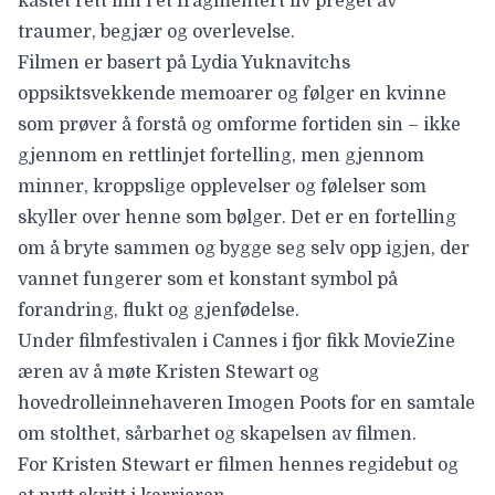
kastet rett inn i et fragmentert liv preget av
traumer, begjær og overlevelse.
Filmen er basert på Lydia Yuknavitchs
oppsiktsvekkende memoarer og følger en kvinne
som prøver å forstå og omforme fortiden sin – ikke
gjennom en rettlinjet fortelling, men gjennom
minner, kroppslige opplevelser og følelser som
skyller over henne som bølger. Det er en fortelling
om å bryte sammen og bygge seg selv opp igjen, der
vannet fungerer som et konstant symbol på
forandring, flukt og gjenfødelse.
Under filmfestivalen i Cannes i fjor fikk MovieZine
æren av å møte
Kristen Stewart
og
hovedrolleinnehaveren
Imogen Poots
for
en samtale
om stolthet, sårbarhet og skapelsen av filmen.
For Kristen Stewart er filmen hennes regidebut og