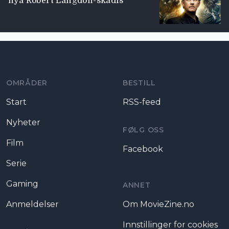
nya Robert Langdon-skådis
Moviezine footer navigation
OMRÅDER
BESTILL
Start
RSS-feed
Nyheter
FØLG OSS
Film
Facebook
Serie
Gaming
ANNET
Anmeldelser
Om MovieZine.no
Innstillinger for cookies