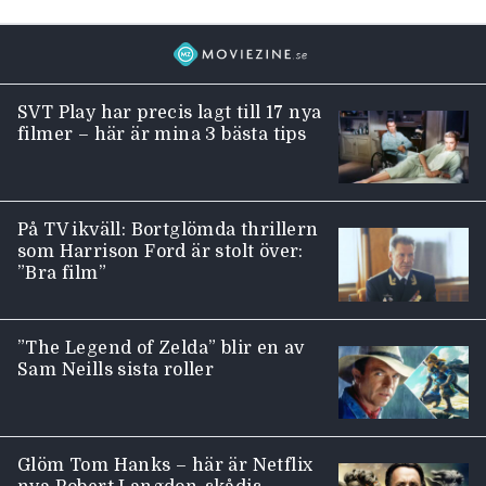
SVT Play har precis lagt till 17 nya
filmer – här är mina 3 bästa tips
På TV ikväll: Bortglömda thrillern
som Harrison Ford är stolt över:
”Bra film”
”The Legend of Zelda” blir en av
Sam Neills sista roller
Glöm Tom Hanks – här är Netflix