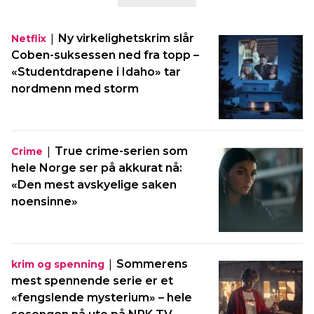
|
Ny virkelighetskrim slår
Netflix
Coben-suksessen ned fra topp –
«Studentdrapene i Idaho» tar
nordmenn med storm
|
True crime-serien som
Crime
hele Norge ser på akkurat nå:
«Den mest avskyelige saken
noensinne»
|
Sommerens
krim og spenning
mest spennende serie er et
«fengslende mysterium» – hele