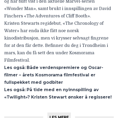
og har blitt vist i den aktuelle Marvel-serien
«Wonder Man», samt brukt i innspillingen av David
Finchers «The Adventures of Cliff Booth».
Kristen Stewarts regidebut, «The Chronology of
Water» har enda ikke fått noe norsk
kinodistribusjon, men vi krysser selvsagt fingrene
for at den får dette. Befinner du deg i Trondheim i
mars, kan du få sett den
under Kosmorama
Filmfestival
.
Les også:
Både verdenspremiere og Oscar-
filmer – årets Kosmorama filmfestival er
fullspekket med godbiter
Les også:
På tide med en nyinnspilling av
«Twilight»? Kristen Stewart ønsker å regissere!
LES MERE