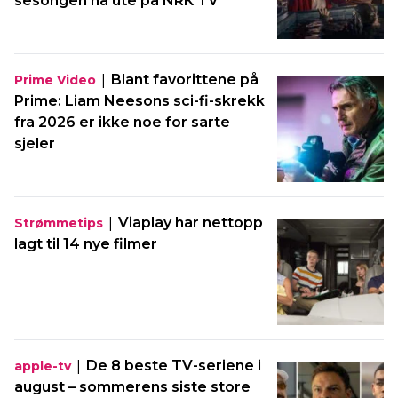
sesongen nå ute på NRK TV
|
Blant favorittene på
Prime Video
Prime: Liam Neesons sci-fi-skrekk
fra 2026 er ikke noe for sarte
sjeler
|
Viaplay har nettopp
Strømmetips
lagt til 14 nye filmer
|
De 8 beste TV-seriene i
apple-tv
august – sommerens siste store