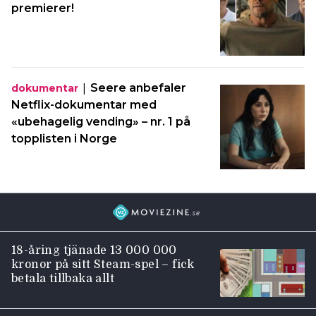
premierer!
|
Seere anbefaler
dokumentar
Netflix-dokumentar med
«ubehagelig vending» – nr. 1 på
topplisten i Norge
18-åring tjänade 13 000 000
kronor på sitt Steam-spel – fick
betala tillbaka allt