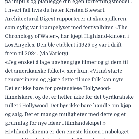
på impuls og planlegge din egen forretningsmodell.
I hvert fall hvis du heter Kristen Stewart.
Architectural Digest rapporterer at skuespilleren,
som nylig var i rampelyset med festivalhiten «The
Chronology of Water», har kjøpt Highland-kinoen i
Los Angeles. Den ble etablert i 1925 og var i drift
frem til 2024. (via
Variety
)
«Jeg ønsket å lage uavhengige filmer og gi dem til
det amerikanske folket», sier hun. «Vi må starte
renoveringen og gjøre dette til noe folk kan nyte.
Det er ikke bare for pretensiøse Hollywood-
filmelskere, og det er heller ikke for det byråkratiske
tullet i Hollywood. Det bør ikke bare handle om kjøp
og salg. Det er mange muligheter med dette og et
grunnlag for nye ideer i filmlandskapet.»
Highland Cinema er den eneste kinoen i nabolaget