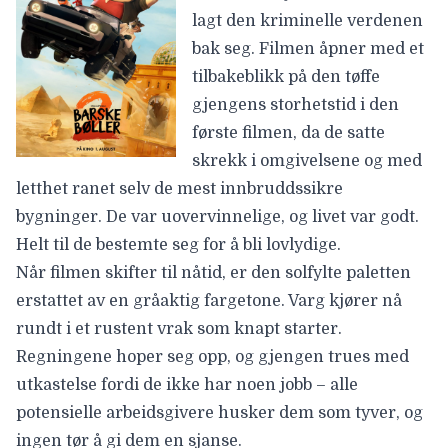
lagt den kriminelle verdenen
bak seg. Filmen åpner med et
tilbakeblikk på den tøffe
gjengens storhetstid i den
første filmen, da de satte
skrekk i omgivelsene og med
letthet ranet selv de mest innbruddssikre
bygninger. De var uovervinnelige, og livet var godt.
Helt til de bestemte seg for å bli lovlydige.
Når filmen skifter til nåtid, er den solfylte paletten
erstattet av en gråaktig fargetone. Varg kjører nå
rundt i et rustent vrak som knapt starter.
Regningene hoper seg opp, og gjengen trues med
utkastelse fordi de ikke har noen jobb – alle
potensielle arbeidsgivere husker dem som tyver, og
ingen tør å gi dem en sjanse.