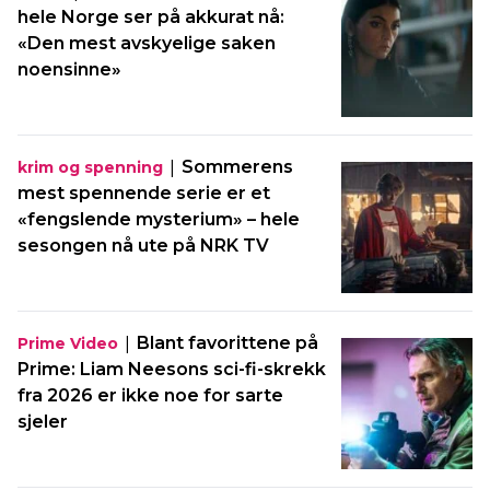
hele Norge ser på akkurat nå:
«Den mest avskyelige saken
noensinne»
|
Sommerens
krim og spenning
mest spennende serie er et
«fengslende mysterium» – hele
sesongen nå ute på NRK TV
|
Blant favorittene på
Prime Video
Prime: Liam Neesons sci-fi-skrekk
fra 2026 er ikke noe for sarte
sjeler