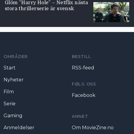
Glöm ”Harry Hole” – Netflix nästa
stora thrillerserie är svensk
Moviezine footer navigation
OMRÅDER
BESTILL
Start
RSS-feed
Nyheter
FØLG OSS
Film
Facebook
Serie
Gaming
ANNET
Anmeldelser
Om MovieZine.no