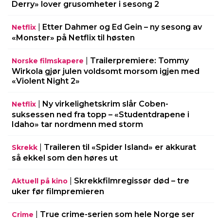
Derry» lover grusomheter i sesong 2
|
Etter Dahmer og Ed Gein – ny sesong av
Netflix
«Monster» på Netflix til høsten
|
Trailerpremiere: Tommy
Norske filmskapere
Wirkola gjør julen voldsomt morsom igjen med
«Violent Night 2»
|
Ny virkelighetskrim slår Coben-
Netflix
suksessen ned fra topp – «Studentdrapene i
Idaho» tar nordmenn med storm
|
Traileren til «Spider Island» er akkurat
Skrekk
så ekkel som den høres ut
|
Skrekkfilmregissør død – tre
Aktuell på kino
uker før filmpremieren
|
True crime-serien som hele Norge ser
Crime