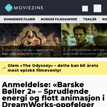
KOMMENDE FILMER
NORSKE FILMSKAPERE
TRAILER
NO
1.
2.
Glem «The Odyssey» – dette kan bli
Over 10 millioner visninger 
årets mest episke filmeventyr
actionserien er nummer 1 på Net
Glem «The Odyssey» – dette kan bli årets
mest episke filmeventyr
Anmeldelse: «Barske
Bøller 2» – Sprudlende
energi og flott animasjon i
DreamWorks-oppfølger