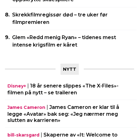
Skrekkfilmregissør død – tre uker før
filmpremieren
Glem «Redd menig Ryan» – tidenes mest
intense krigsfilm er kåret
NYTT
|
18 år senere slippes «The X-Files»-
Disney+
filmen på nytt – se traileren
|
James Cameron er klar til å
James Cameron
legge «Avatar» bak seg: «Jeg nærmer meg
slutten av karrieren»
|
Skaperne av «It: Welcome to
bill-skarsgard