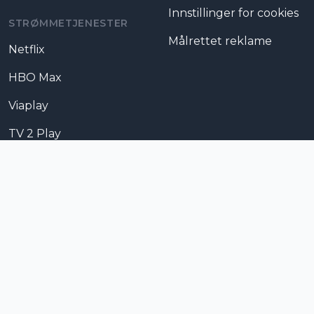
Innstillinger for cookies
STRØMMETJENESTER
Målrettet reklame
Netflix
HBO Max
Viaplay
TV 2 Play
NRK TV
Apple TV
Disney+
Prime Video
SkyShowtime