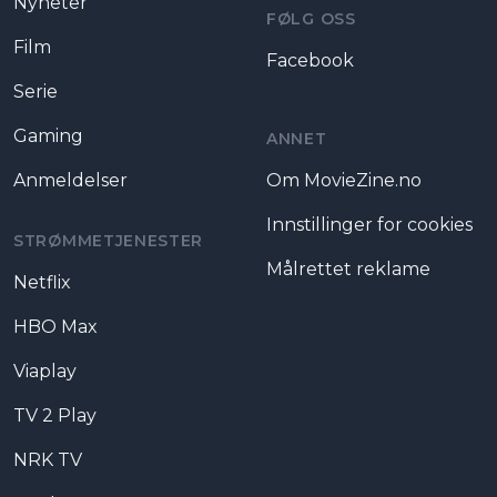
Nyheter
FØLG OSS
Film
Facebook
Serie
Gaming
ANNET
Anmeldelser
Om MovieZine.no
Innstillinger for cookies
STRØMMETJENESTER
Målrettet reklame
Netflix
HBO Max
Viaplay
TV 2 Play
NRK TV