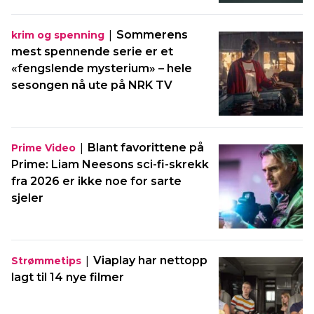
|
Sommerens
krim og spenning
mest spennende serie er et
«fengslende mysterium» – hele
sesongen nå ute på NRK TV
|
Blant favorittene på
Prime Video
Prime: Liam Neesons sci-fi-skrekk
fra 2026 er ikke noe for sarte
sjeler
|
Viaplay har nettopp
Strømmetips
lagt til 14 nye filmer