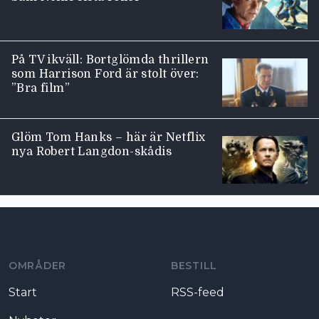
På TV ikväll: Bortglömda thrillern
som Harrison Ford är stolt över:
”Bra film”
Glöm Tom Hanks – här är Netflix
nya Robert Langdon-skådis
Moviezine footer navigation
OMRÅDER
BESTILL
Start
RSS-feed