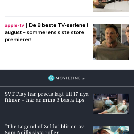
|
De 8 beste TV-seriene i
apple-tv
august – sommerens siste store
premierer!
SVT Play har precis lagt till 17 nya
filmer – här är mina 3 bästa tips
”The Legend of Zelda” blir en av
Sam Neills sista roller