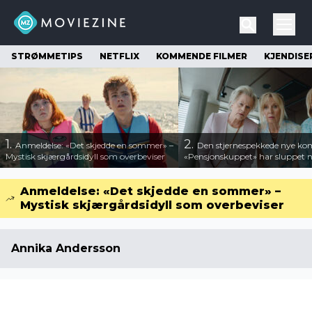
STRØMMETIPS
NETFLIX
KOMMENDE FILMER
KJENDISE
1.
2.
Anmeldelse: «Det skjedde en sommer» –
Den stjernespekkede nye ko
Mystisk skjærgårdsidyll som overbeviser
«Pensjonskuppet» har sluppet ny
Anmeldelse: «Det skjedde en sommer» –
Mystisk skjærgårdsidyll som overbeviser
Annika Andersson