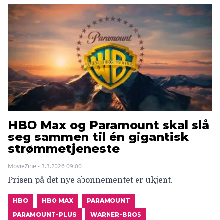
HBO Max og Paramount skal slå
seg sammen til én gigantisk
strømmetjeneste
MovieZine - 3.3.2026 09:00
Prisen på det nye abonnementet er ukjent.
HBO
HBO MAX
PARAMOUNT
PARAMOUNT-PLUS
WARNER-BROS