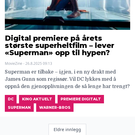
Digital premiere på årets
største superheltfilm – lever
«Superman» opp til hypen?
MovieZine - 26.8.2025 09:13
Superman er tilbake – igjen, i en ny drakt med
James Gunn som regissør. Vil DC lykkes med å
oppnå den gjenopplivningen de så lenge har trengt?
DC
KINO AKTUELT
PREMIERE DIGITALT
SUPERMAN
WARNER-BROS
Innleggnavigasjon
Eldre innlegg