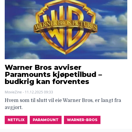
Warner Bros avviser
Paramounts kjøpetilbud –
budkrig kan forventes
MovieZine - 11.12.2025 09:33
Hvem som til slutt vil eie Warner Bros, er langt fra
avgjort.
NETFLIX
PARAMOUNT
WARNER-BROS