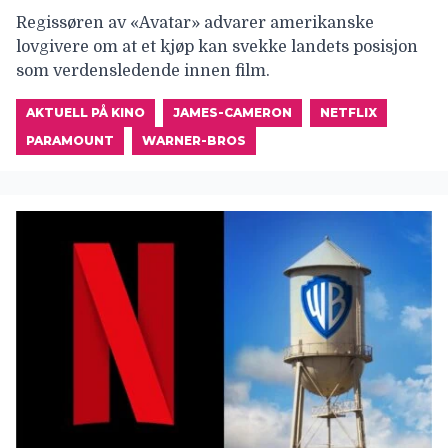
Regissøren av «Avatar» advarer amerikanske
lovgivere om at et kjøp kan svekke landets posisjon
som verdensledende innen film.
AKTUELL PÅ KINO
JAMES-CAMERON
NETFLIX
PARAMOUNT
WARNER-BROS