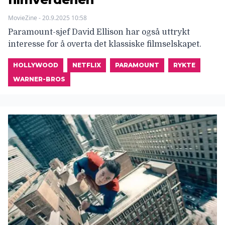
MovieZine - 20.9.2025 10:58
Paramount-sjef David Ellison har også uttrykt
interesse for å overta det klassiske filmselskapet.
HOLLYWOOD
NETFLIX
PARAMOUNT
RYKTE
WARNER-BROS