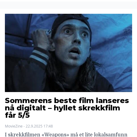
Sommerens beste film lanseres
nå digitalt – hyllet skrekkfilm
får 5/5
MovieZine - 22.9.2025 17:48
I skrekkfilmen «Weapons» må et lite lokalsamfunn