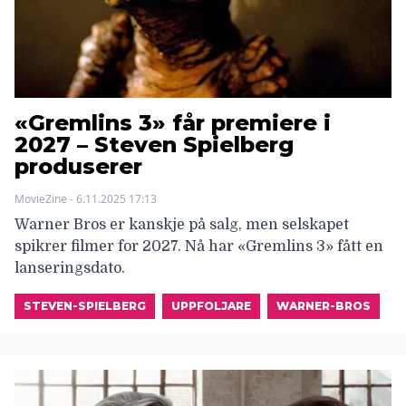
«Gremlins 3» får premiere i
2027 – Steven Spielberg
produserer
MovieZine - 6.11.2025 17:13
Warner Bros er kanskje på salg, men selskapet
spikrer filmer for 2027. Nå har «Gremlins 3» fått en
lanseringsdato.
STEVEN-SPIELBERG
UPPFOLJARE
WARNER-BROS