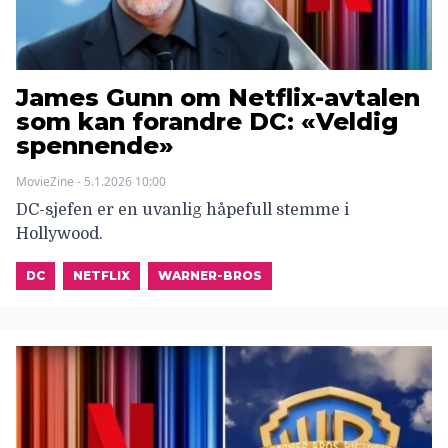
James Gunn om Netflix-avtalen
som kan forandre DC: «Veldig
spennende»
MovieZine - 5.1.2026 10:00
DC-sjefen er en uvanlig håpefull stemme i
Hollywood.
DC
NETFLIX
WARNER-BROS