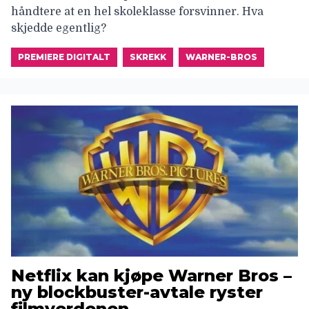
håndtere at en hel skoleklasse forsvinner. Hva
skjedde egentlig?
PREMIERE DIGITALT
SKREKK
WARNER-BROS
Netflix kan kjøpe Warner Bros –
ny blockbuster-avtale ryster
filmverdenen