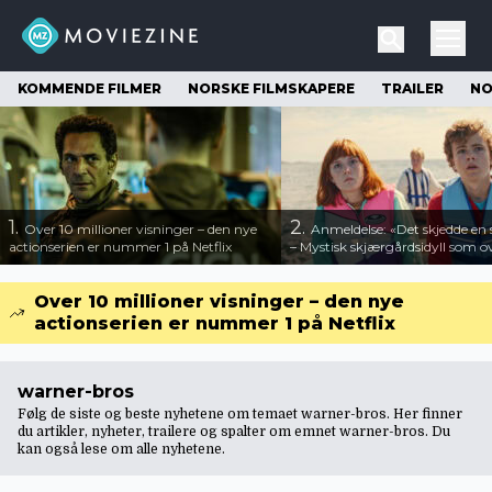
KOMMENDE FILMER
NORSKE FILMSKAPERE
TRAILER
NO
1.
2.
Over 10 millioner visninger – den nye
Anmeldelse: «Det skjedde e
actionserien er nummer 1 på Netflix
– Mystisk skjærgårdsidyll som o
Over 10 millioner visninger – den nye
actionserien er nummer 1 på Netflix
warner-bros
Følg de siste og beste nyhetene om temaet warner-bros. Her finner
du artikler, nyheter, trailere og spalter om emnet warner-bros. Du
kan også lese om
alle nyhetene
.