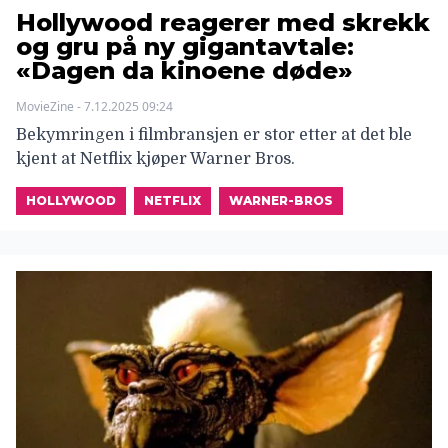
Hollywood reagerer med skrekk
og gru på ny gigantavtale:
«Dagen da kinoene døde»
MovieZine - 7.12.2025 09:24
Bekymringen i filmbransjen er stor etter at det ble
kjent at Netflix kjøper Warner Bros.
HOLLYWOOD
NETFLIX
WARNER-BROS