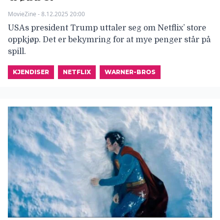
MovieZine - 8.12.2025 20:00
USAs president Trump uttaler seg om Netflix’ store
oppkjøp. Det er bekymring for at mye penger står på
spill.
KJENDISER
NETFLIX
WARNER-BROS