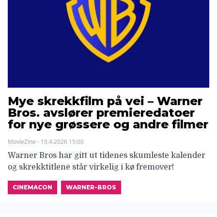
Mye skrekkfilm på vei – Warner
Bros. avslører premieredatoer
for nye grøssere og andre filmer
MovieZine - 15.4.2026 15:00
Warner Bros har gitt ut tidenes skumleste kalender
og skrekktitlene står virkelig i kø fremover!
CINEMACON
WARNER-BROS