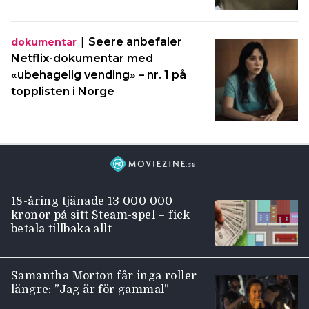
|
Seere anbefaler
dokumentar
Netflix-dokumentar med
«ubehagelig vending» – nr. 1 på
topplisten i Norge
18-åring tjänade 13 000 000
kronor på sitt Steam-spel – fick
betala tillbaka allt
Samantha Morton får inga roller
längre: ”Jag är för gammal”