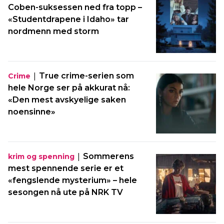
Coben-suksessen ned fra topp –
«Studentdrapene i Idaho» tar
nordmenn med storm
|
True crime-serien som
Crime
hele Norge ser på akkurat nå:
«Den mest avskyelige saken
noensinne»
|
Sommerens
krim og spenning
mest spennende serie er et
«fengslende mysterium» – hele
sesongen nå ute på NRK TV