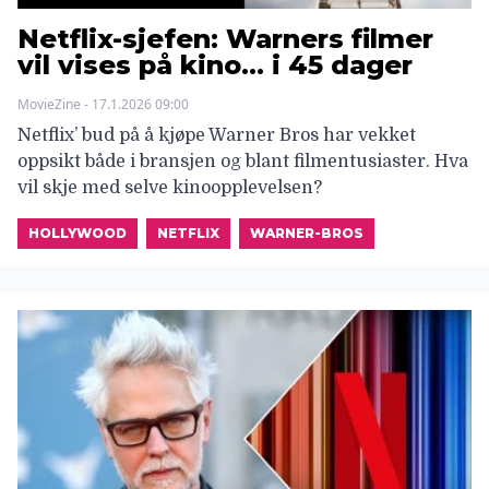
Netflix-sjefen: Warners filmer
vil vises på kino… i 45 dager
MovieZine - 17.1.2026 09:00
Netflix’ bud på å kjøpe Warner Bros har vekket
oppsikt både i bransjen og blant filmentusiaster. Hva
vil skje med selve kinoopplevelsen?
HOLLYWOOD
NETFLIX
WARNER-BROS