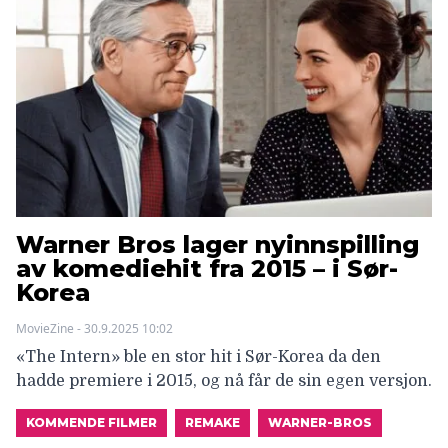
Warner Bros lager nyinnspilling
av komediehit fra 2015 – i Sør-
Korea
MovieZine - 30.9.2025 10:02
«The Intern» ble en stor hit i Sør-Korea da den
hadde premiere i 2015, og nå får de sin egen versjon.
KOMMENDE FILMER
REMAKE
WARNER-BROS