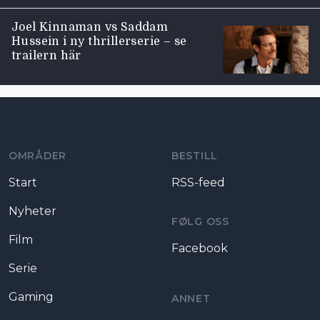
Joel Kinnaman vs Saddam
Hussein i ny thrillerserie – se
trailern här
Moviezine footer navigation
OMRÅDER
BESTILL
Start
RSS-feed
Nyheter
FØLG OSS
Film
Facebook
Serie
Gaming
ANNET