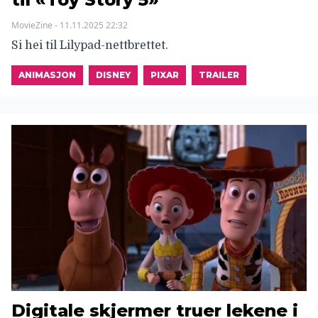
MovieZine - 11.11.2025 22:32
Si hei til Lilypad-nettbrettet.
ANIMASJON
DISNEY
PIXAR
TRAILER
Digitale skjermer truer lekene i