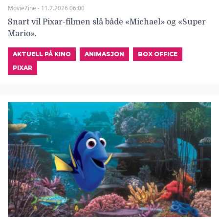
MovieZine - 11.7.2026 06:00
Snart vil Pixar-filmen slå både «Michael» og «Super
Mario».
AKTUELL PÅ KINO
ANIMASJON
BOX OFFICE
PIXAR