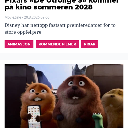
Pixars «De Utrolige 3» kommer
på kino sommeren 2028
MovieZine - 20.3.2026 09:00
Disney har nettopp fastsatt premieredatoer for to
store oppfølgere.
ANIMASJON
KOMMENDE FILMER
PIXAR