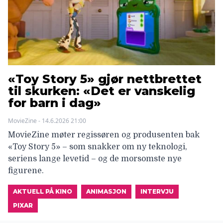
«Toy Story 5» gjør nettbrettet
til skurken: «Det er vanskelig
for barn i dag»
MovieZine - 14.6.2026 21:00
MovieZine møter regissøren og produsenten bak
«Toy Story 5» – som snakker om ny teknologi,
seriens lange levetid – og de morsomste nye
figurene.
AKTUELL PÅ KINO
ANIMASJON
INTERVJU
PIXAR