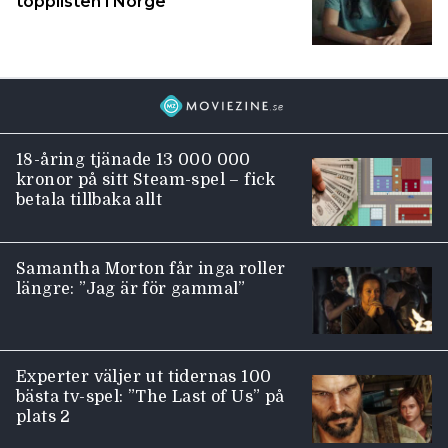
topplisten i Norge
18-åring tjänade 13 000 000
kronor på sitt Steam-spel – fick
betala tillbaka allt
Samantha Morton får inga roller
längre: ”Jag är för gammal”
Experter väljer ut tidernas 100
bästa tv-spel: ”The Last of Us” på
plats 2