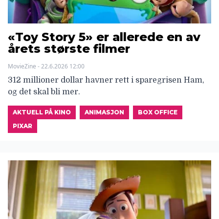
«Toy Story 5» er allerede en av
årets største filmer
MovieZine - 22.6.2026 12:00
312 millioner dollar havner rett i sparegrisen Ham,
og det skal bli mer.
AKTUELL PÅ KINO
ANIMASJON
BOX OFFICE
PIXAR