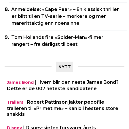
Anmeldelse: «Cape Fear» – En klassisk thriller
er blitt til en TV-serie – mørkere og mer
marerittaktig enn noensinne
Tom Hollands fire «Spider-Man»-filmer
rangert – fra dårligst til best
NYTT
|
Hvem blir den neste James Bond?
James Bond
Dette er de 007 heteste kandidatene
|
Robert Pattinson jakter pedofile i
Trailers
traileren til «Primetime» – kan bli høstens store
snakkis
|
Disney-sjefen forsvarer årets
Disney