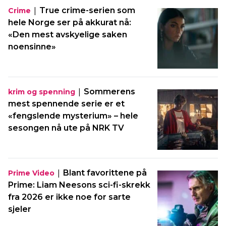
|
True crime-serien som
Crime
hele Norge ser på akkurat nå:
«Den mest avskyelige saken
noensinne»
|
Sommerens
krim og spenning
mest spennende serie er et
«fengslende mysterium» – hele
sesongen nå ute på NRK TV
|
Blant favorittene på
Prime Video
Prime: Liam Neesons sci-fi-skrekk
fra 2026 er ikke noe for sarte
sjeler