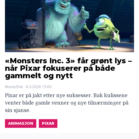
«Monsters Inc. 3» får grønt lys –
når Pixar fokuserer på både
gammelt og nytt
MovieZine - 8.3.2026 13:00
Pixar er på jakt etter nye suksesser. Bak kulissene
venter både gamle venner og nye tilnærminger på
sin sjanse.
ANIMASJON
PIXAR