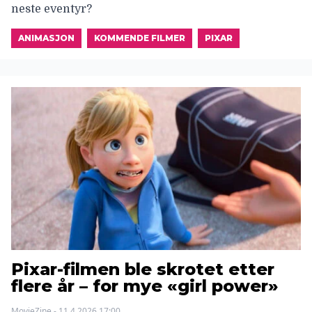
neste eventyr?
ANIMASJON
KOMMENDE FILMER
PIXAR
Pixar-filmen ble skrotet etter
flere år – for mye «girl power»
MovieZine - 11.4.2026 17:00