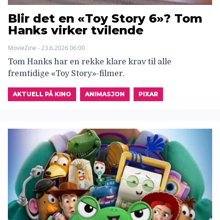
Blir det en «Toy Story 6»? Tom
Hanks virker tvilende
MovieZine - 23.6.2026 06:00
Tom Hanks har en rekke klare krav til alle
fremtidige «Toy Story»-filmer.
AKTUELL PÅ KINO
ANIMASJON
PIXAR