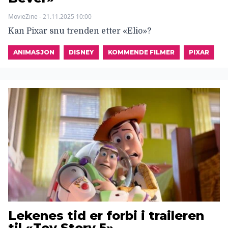
MovieZine - 21.11.2025 10:00
Kan Pixar snu trenden etter «Elio»?
ANIMASJON
DISNEY
KOMMENDE FILMER
PIXAR
Lekenes tid er forbi i traileren
til «Toy Story 5»