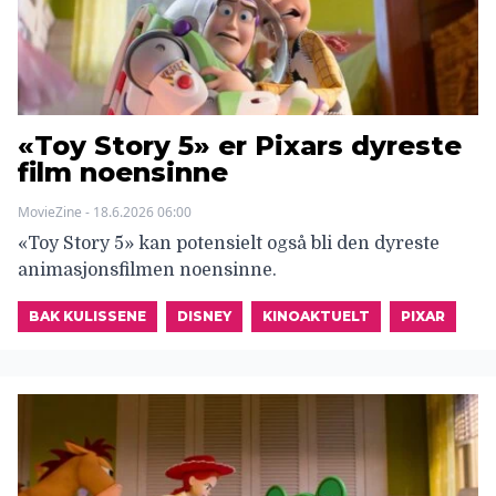
«Toy Story 5» er Pixars dyreste
film noensinne
MovieZine - 18.6.2026 06:00
«Toy Story 5» kan potensielt også bli den dyreste
animasjonsfilmen noensinne.
BAK KULISSENE
DISNEY
KINOAKTUELT
PIXAR