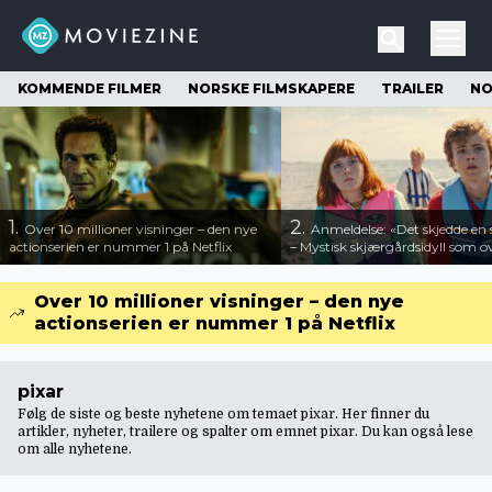
KOMMENDE FILMER
NORSKE FILMSKAPERE
TRAILER
NO
1.
2.
Over 10 millioner visninger – den nye
Anmeldelse: «Det skjedde e
actionserien er nummer 1 på Netflix
– Mystisk skjærgårdsidyll som o
Over 10 millioner visninger – den nye
actionserien er nummer 1 på Netflix
pixar
Følg de siste og beste nyhetene om temaet pixar. Her finner du
artikler, nyheter, trailere og spalter om emnet pixar. Du kan også lese
om
alle nyhetene
.