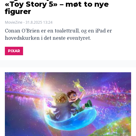
«Toy Story 5» – møt to nye
figurer
MovieZine - 31.8.2025 13:24
Conan O’Brien er en toalettrull, og en iPad er
hovedskurken i det neste eventyret.
PIXAR