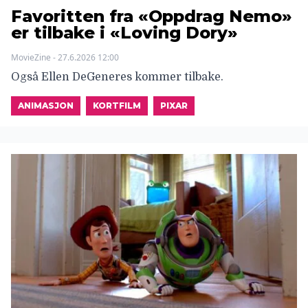
Favoritten fra «Oppdrag Nemo»
er tilbake i «Loving Dory»
MovieZine - 27.6.2026 12:00
Også Ellen DeGeneres kommer tilbake.
ANIMASJON
KORTFILM
PIXAR