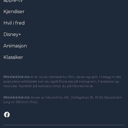
apple-tv
Kjendiser
Hvil i fred
Disney+
Animasjon
Klassiker
Moviezine.no
er et norsk nettsted for film, serier og spill. I tillegg til det
populære nettstedet kan du også finne oss på Instagram, Facebook og
Youtube. Nyheter på svenska hittar du på
Moviezine.se
.
Moviezine.no
drives av MovieZine AB, Olofsgatan 18, 111 36 Stockholm
(org.nr 559200-1142).
Facebook