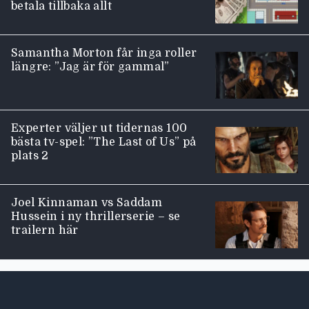
betala tillbaka allt
Samantha Morton får inga roller
längre: ”Jag är för gammal”
Experter väljer ut tidernas 100
bästa tv-spel: ”The Last of Us” på
plats 2
Joel Kinnaman vs Saddam
Hussein i ny thrillerserie – se
trailern här
Moviezine footer navigation