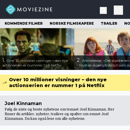
KOMMENDE FILMER
NORSKE FILMSKAPERE
TRAILER
NO
1.
2.
Over 10 millioner visninger – den nye
Anmeldelse: «Det skjedde e
actionserien er nummer 1 på Netflix
– Mystisk skjærgårdsidyll som o
Over 10 millioner visninger – den nye
actionserien er nummer 1 på Netflix
Joel Kinnaman
Følg de siste og beste nyhetene om temaet Joel Kinnaman. Her
finner du artikler, nyheter, trailere og spalter om emnet Joel
Kinnaman. Du kan også lese om
alle nyhetene
.