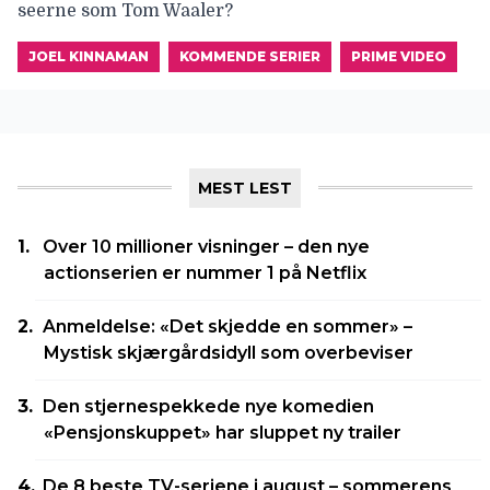
seerne som Tom Waaler?
JOEL KINNAMAN
KOMMENDE SERIER
PRIME VIDEO
MEST LEST
Over 10 millioner visninger – den nye
actionserien er nummer 1 på Netflix
Anmeldelse: «Det skjedde en sommer» –
Mystisk skjærgårdsidyll som overbeviser
Den stjernespekkede nye komedien
«Pensjonskuppet» har sluppet ny trailer
De 8 beste TV-seriene i august – sommerens