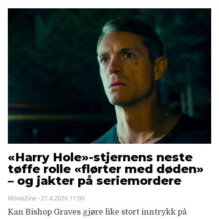
«Harry Hole»-stjernens neste
tøffe rolle «flørter med døden»
– og jakter på seriemordere
MovieZine - 21.4.2026 11:00
Kan Bishop Graves gjøre like stort inntrykk på