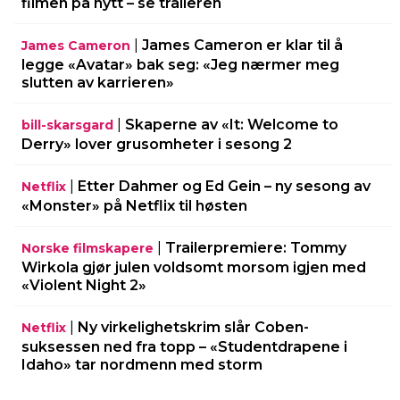
filmen på nytt – se traileren
|
James Cameron er klar til å
James Cameron
legge «Avatar» bak seg: «Jeg nærmer meg
slutten av karrieren»
|
Skaperne av «It: Welcome to
bill-skarsgard
Derry» lover grusomheter i sesong 2
|
Etter Dahmer og Ed Gein – ny sesong av
Netflix
«Monster» på Netflix til høsten
|
Trailerpremiere: Tommy
Norske filmskapere
Wirkola gjør julen voldsomt morsom igjen med
«Violent Night 2»
|
Ny virkelighetskrim slår Coben-
Netflix
suksessen ned fra topp – «Studentdrapene i
Idaho» tar nordmenn med storm