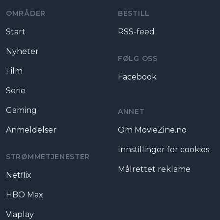
OMRÅDER
BESTILL
Start
RSS-feed
Nyheter
FØLG OSS
Film
Facebook
Serie
Gaming
ANNET
Anmeldelser
Om MovieZine.no
Innstillinger for cookies
STRØMMETJENESTER
Målrettet reklame
Netflix
HBO Max
Viaplay