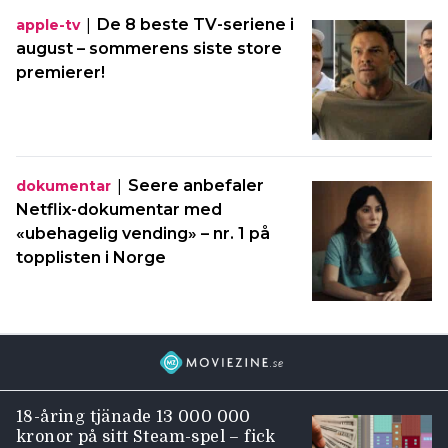
|
De 8 beste TV-seriene i
apple-tv
august – sommerens siste store
premierer!
|
Seere anbefaler
dokumentar
Netflix-dokumentar med
«ubehagelig vending» – nr. 1 på
topplisten i Norge
18-åring tjänade 13 000 000
kronor på sitt Steam-spel – fick