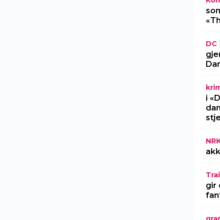
Kom
som
«Th
DC
gje
Dar
kri
i «
dan
stj
NR
akk
Trai
gir
fan
gra