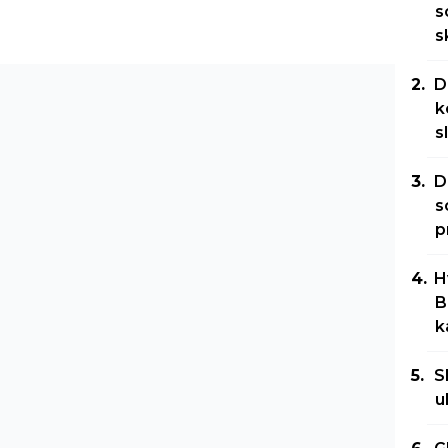
s
s
D
k
s
D
s
p
H
B
k
S
u