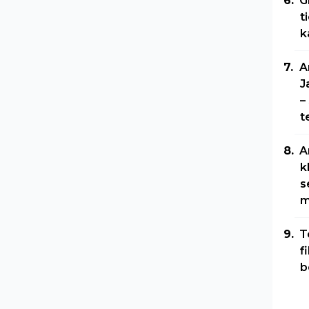
G
t
k
A
J
–
t
A
k
s
m
T
f
b