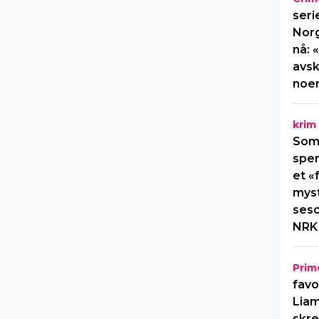
seri
Norg
nå: 
avsk
noe
krim
Som
spen
et «
myst
seso
NRK
Prim
favo
Liam
skre