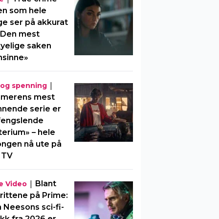
en som hele
e ser på akkurat
«Den mest
yelige saken
nsinne»
|
 og spenning
merens mest
nende serie er
fengslende
erium» – hele
ngen nå ute på
 TV
|
Blant
e Video
rittene på Prime:
 Neesons sci-fi-
kk fra 2026 er