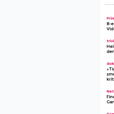
Pri
8-e
Vid
triv
Hei
den
dok
«Ti
smu
kri
Netf
Fin
Gam