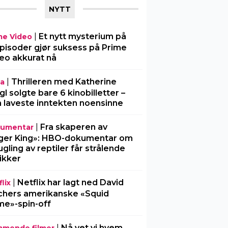
NYTT
|
Et nytt mysterium på
me Video
pisoder gjør suksess på Prime
eo akkurat nå
|
Thrilleren med Katherine
ia
gl solgte bare 6 kinobilletter –
 laveste inntekten noensinne
|
Fra skaperen av
umentar
ger King»: HBO-dokumentar om
gling av reptiler får strålende
tikker
|
Netflix har lagt ned David
lix
chers amerikanske «Squid
e»-spin-off
|
Nå vet vi hvem