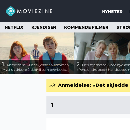
NYHETER
NETFLIX
KJENDISER
KOMMENDE FILMER
STRØ
1.
2.
Anmeldelse: «Det skjedde en sommer» –
Den stjernespekkede nye ko
Mystisk skjærgårdsidyll som overbeviser
«Pensjonskuppet» har sluppet ny
Anmeldelse: «Det skjedde 
1