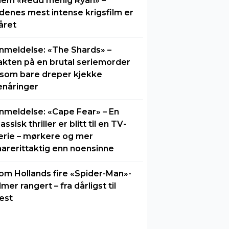
lem «Redd menig Ryan» –
idenes mest intense krigsfilm er
året
nmeldelse: «The Shards» –
akten på en brutal seriemorder
 som bare dreper kjekke
enåringer
nmeldelse: «Cape Fear» – En
lassisk thriller er blitt til en TV-
erie – mørkere og mer
arerittaktig enn noensinne
om Hollands fire «Spider-Man»-
ilmer rangert – fra dårligst til
est