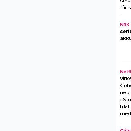
smug
får 
NRK
seri
akku
Netfl
virk
Cob
ned 
«Stu
Idah
med
Crim