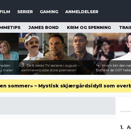
FILM
SERIER
GAMING
ANMELDELSER
MMETIPS
JAMES BOND
KRIM OG SPENNING
TRAI
3.
4.
medien
De 8 beste TV-seriene i august –
Hvem blir den n
 trailer
sommerens siste store premierer!
Dette er de 007 hete
en sommer» – Mystisk skjærgårdsidyll som over
A