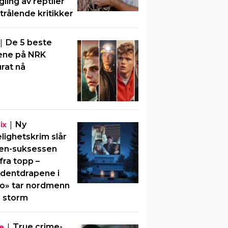
ling av reptiler
strålende kritikker
|
De 5 beste
ene på NRK
rat nå
|
Ny
ix
elighetskrim slår
en-suksessen
fra topp –
dentdrapene i
o» tar nordmenn
 storm
|
True crime-
e