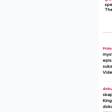
spe
The
Prim
myst
epis
suks
Vide
dok
skap
King
dok