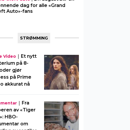
nnende dag for alle «Grand
ft Auto»-fans
STRØMMING
|
Et nytt
e Video
erium på 8-
oder gjør
ess på Prime
o akkurat nå
|
Fra
umentar
eren av «Tiger
»: HBO-
umentar om