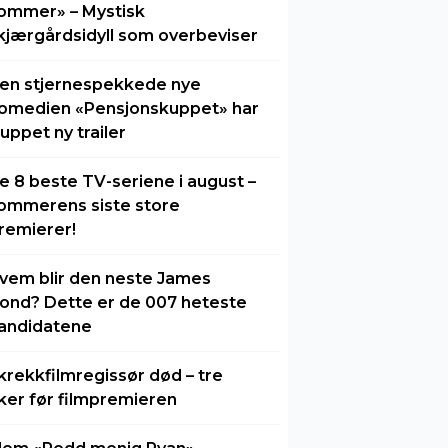
ommer» – Mystisk
kjærgårdsidyll som overbeviser
en stjernespekkede nye
omedien «Pensjonskuppet» har
luppet ny trailer
e 8 beste TV-seriene i august –
ommerens siste store
remierer!
vem blir den neste James
ond? Dette er de 007 heteste
andidatene
krekkfilmregissør død – tre
ker før filmpremieren