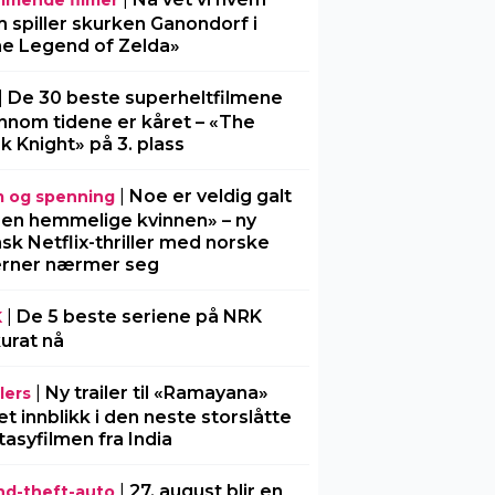
mende filmer
 spiller skurken Ganondorf i
e Legend of Zelda»
|
De 30 beste superheltfilmene
nnom tidene er kåret – «The
k Knight» på 3. plass
|
Noe er veldig galt
m og spenning
Den hemmelige kvinnen» – ny
sk Netflix-thriller med norske
erner nærmer seg
|
De 5 beste seriene på NRK
K
urat nå
|
Ny trailer til «Ramayana»
lers
 et innblikk i den neste storslåtte
tasyfilmen fra India
|
27. august blir en
nd-theft-auto