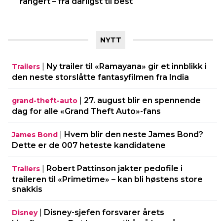
rangert – fra dårligst til best
NYTT
|
Ny trailer til «Ramayana» gir et innblikk i
Trailers
den neste storslåtte fantasyfilmen fra India
|
27. august blir en spennende
grand-theft-auto
dag for alle «Grand Theft Auto»-fans
|
Hvem blir den neste James Bond?
James Bond
Dette er de 007 heteste kandidatene
|
Robert Pattinson jakter pedofile i
Trailers
traileren til «Primetime» – kan bli høstens store
snakkis
|
Disney-sjefen forsvarer årets
Disney