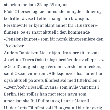
stabelen mellom 22. og 28.august.
Både Ottersen og Lie har solide mengder filmer og
bedrifter å vise til etter mange år i bransjen.
Førstnevnte er kjent blant annet fra «Hustruer»-
filmene, og er snart aktuell i
den kommende
«Pensjonskuppet
» som får norsk kinopremiere den
18.oktober.
Anders Danielsen Lie er kjent fra store titler som
Joachim Triers Oslo-trilogi, bestående av «Reprise»,
«Oslo, 31. august» og «Verdens verste menneske»,
samt Oscar-vinneren «
Affeksjonsverdi
». I år er han
også aktuell på årets filmfestival med tittelrollen i
«
Everybody Digs Bill Evans
» som
nylig vant pris i
Berlin
. Her spiller han mot store navn som
amerikanske Bill Pullman og Laurie Metcalf.
Under årets Filmfestival i Haugesund blir for øvrig