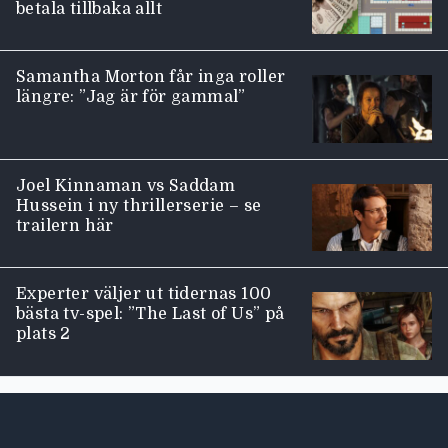
betala tillbaka allt
Samantha Morton får inga roller
längre: ”Jag är för gammal”
Joel Kinnaman vs Saddam
Hussein i ny thrillerserie – se
trailern här
Experter väljer ut tidernas 100
bästa tv-spel: ”The Last of Us” på
plats 2
Moviezine footer navigation