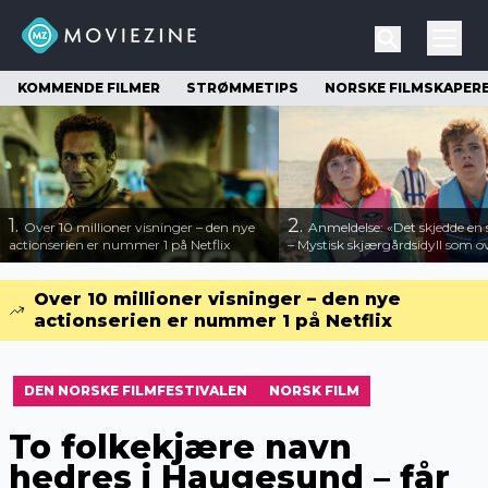
KOMMENDE FILMER
STRØMMETIPS
NORSKE FILMSKAPER
1.
2.
Over 10 millioner visninger – den nye
Anmeldelse: «Det skjedde e
actionserien er nummer 1 på Netflix
– Mystisk skjærgårdsidyll som o
Over 10 millioner visninger – den nye
actionserien er nummer 1 på Netflix
DEN NORSKE FILMFESTIVALEN
NORSK FILM
To folkekjære navn
hedres i Haugesund – får