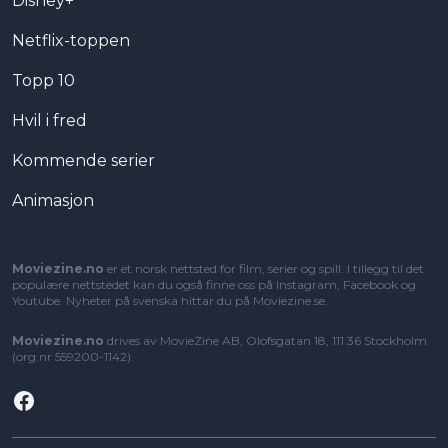
Disney+
Netflix-toppen
Topp 10
Hvil i fred
Kommende serier
Animasjon
Moviezine.no
er et norsk nettsted for film, serier og spill. I tillegg til det
populære nettstedet kan du også finne oss på Instagram, Facebook og
Youtube. Nyheter på svenska hittar du på
Moviezine.se
.
Moviezine.no
drives av MovieZine AB, Olofsgatan 18, 111 36 Stockholm
(org.nr 559200-1142).
Facebook