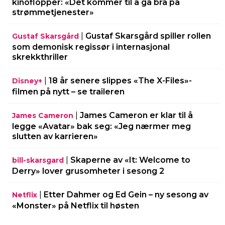
kinoflopper: «Det kommer til å gå bra på
strømmetjenester»
|
Gustaf Skarsgård spiller rollen
Gustaf Skarsgård
som demonisk regissør i internasjonal
skrekkthriller
|
18 år senere slippes «The X-Files»-
Disney+
filmen på nytt – se traileren
|
James Cameron er klar til å
James Cameron
legge «Avatar» bak seg: «Jeg nærmer meg
slutten av karrieren»
|
Skaperne av «It: Welcome to
bill-skarsgard
Derry» lover grusomheter i sesong 2
|
Etter Dahmer og Ed Gein – ny sesong av
Netflix
«Monster» på Netflix til høsten