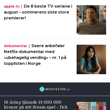
|
De 8 beste TV-seriene i
apple-tv
august – sommerens siste store
premierer!
|
Seere anbefaler
dokumentar
Netflix-dokumentar med
«ubehagelig vending» – nr. 1 på
topplisten i Norge
18-åring tjänade 13 000 000
kronor på sitt Steam-spel – fick