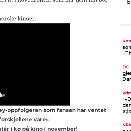
b
y-oppfølgeren som fansen har ventet
Kom
som
forskjellene våre»
«Th
år i kø på kino i november!
DC
gje
Dar
LES MERE
kri
i «
dan
stj
NR