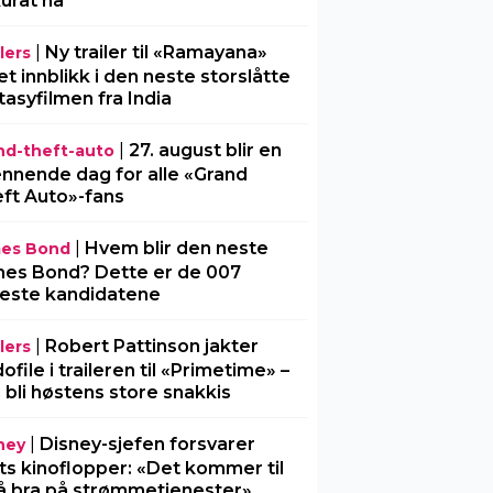
urat nå
|
Ny trailer til «Ramayana»
lers
 et innblikk i den neste storslåtte
tasyfilmen fra India
|
27. august blir en
nd-theft-auto
nnende dag for alle «Grand
ft Auto»-fans
|
Hvem blir den neste
es Bond
es Bond? Dette er de 007
este kandidatene
|
Robert Pattinson jakter
lers
ofile i traileren til «Primetime» –
 bli høstens store snakkis
|
Disney-sjefen forsvarer
ney
ts kinoflopper: «Det kommer til
å bra på strømmetjenester»