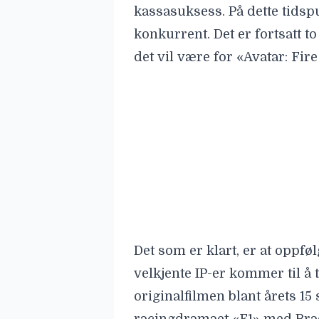
kassasuksess. På dette tidspu
konkurrent. Det er fortsatt to
det vil være for «Avatar: Fir
Det som er klart, er at oppfø
velkjente IP-er kommer til å
originalfilmen blant årets 15
racingdramaet «
F1
» med Brad
millioner dollar.
«Zootropolis 2» vises nå på 