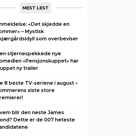
MEST LEST
nmeldelse: «Det skjedde en
ommer» – Mystisk
kjærgårdsidyll som overbeviser
en stjernespekkede nye
omedien «Pensjonskuppet» har
luppet ny trailer
e 8 beste TV-seriene i august –
ommerens siste store
remierer!
vem blir den neste James
ond? Dette er de 007 heteste
andidatene