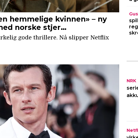
Gus
spi
reg
skr
NRK
seri
akku
Netfl
virk