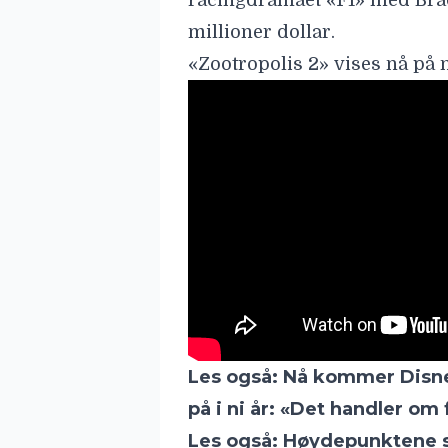
Les også:
Nå kommer Disne
på i ni år: «Det handler om 
Les også:
Høydepunktene st