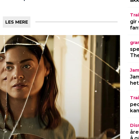
akk
Trai
gir
fan
gra
spe
The
Jam
Jam
het
Trai
ped
kan
Dis
åre
å g