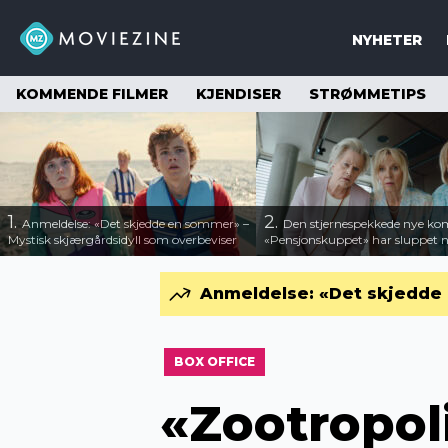
NYHETER
KOMMENDE FILMER
KJENDISER
STRØMMETIPS
1.
2.
Anmeldelse: «Det skjedde en sommer» –
Den stjernespekkede nye ko
Mystisk skjærgårdsidyll som overbeviser
«Pensjonskuppet» har sluppet ny
Anmeldelse: «Det skjedde 
BOX OFFICE
«Zootropol