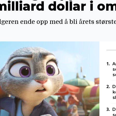
milliard dollar i o
geren ende opp med å bli årets størst
A
s
s
D
k
s
D
s