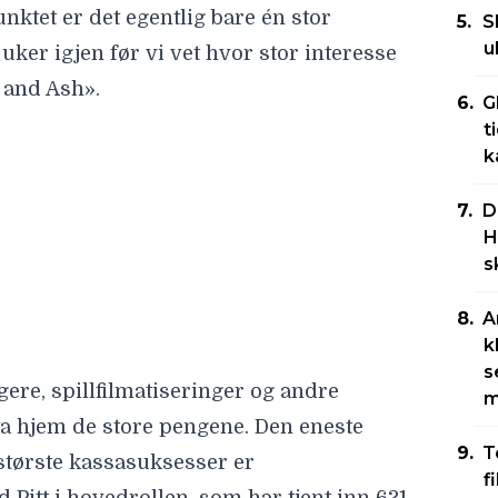
nktet er det egentlig bare én stor
S
u
 uker igjen før vi vet hvor stor interesse
e and Ash».
G
lgere, spillfilmatiseringer og andre
t
k
 ta hjem de store pengene. Den eneste
 største kassasuksesser er
D
 Pitt i hovedrollen, som har tjent inn 631
H
s
norske kinoer.
A
k
s
m
T
f