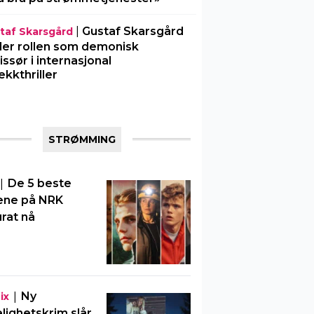
|
Gustaf Skarsgård
taf Skarsgård
ller rollen som demonisk
issør i internasjonal
ekkthriller
STRØMMING
|
De 5 beste
ene på NRK
rat nå
|
Ny
ix
elighetskrim slår