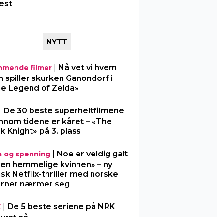
est
NYTT
|
Nå vet vi hvem
mende filmer
 spiller skurken Ganondorf i
e Legend of Zelda»
|
De 30 beste superheltfilmene
nnom tidene er kåret – «The
k Knight» på 3. plass
|
Noe er veldig galt
m og spenning
Den hemmelige kvinnen» – ny
sk Netflix-thriller med norske
erner nærmer seg
|
De 5 beste seriene på NRK
K