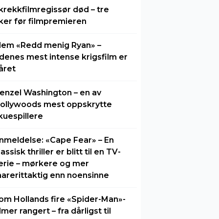
krekkfilmregissør død – tre
ker før filmpremieren
lem «Redd menig Ryan» –
idenes mest intense krigsfilm er
året
enzel Washington – en av
ollywoods mest oppskrytte
kuespillere
nmeldelse: «Cape Fear» – En
lassisk thriller er blitt til en TV-
erie – mørkere og mer
arerittaktig enn noensinne
om Hollands fire «Spider-Man»-
ilmer rangert – fra dårligst til