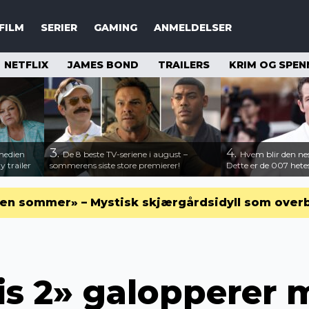
FILM
SERIER
GAMING
ANMELDELSER
NETFLIX
JAMES BOND
TRAILERS
KRIM OG SPEN
3.
4.
medien
De 8 beste TV-seriene i august –
Hvem blir den n
 trailer
sommerens siste store premierer!
Dette er de 007 hete
en sommer» – Mystisk skjærgårdsidyll som over
is 2» galopperer 