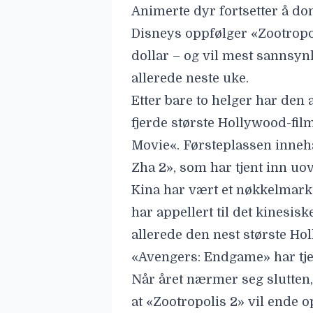
Animerte dyr fortsetter å do
Disneys oppfølger «
Zootropo
dollar
– og vil mest sannsynl
allerede neste uke.
Etter bare to helger har den 
fjerde største Hollywood-film,
Movie
«. Førsteplassen inneh
Zha 2», som har tjent inn uov
Kina har vært et nøkkelmarke
har appellert til det kinesi
allerede den nest største Ho
«Avengers: Endgame» har tje
Når året nærmer seg slutten, 
at «Zootropolis 2» vil ende