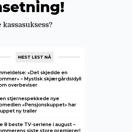
msetning!
e kassasuksess?
MEST LEST NÅ
nmeldelse: «Det skjedde en
ommer» – Mystisk skjærgårdsidyll
om overbeviser
en stjernespekkede nye
omedien «Pensjonskuppet» har
luppet ny trailer
e 8 beste TV-seriene i august –
ommerens siste store premierer!