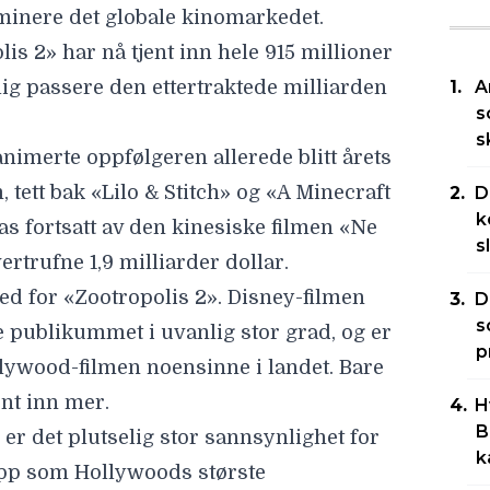
minere det globale kinomarkedet.
lis 2
» har nå tjent inn hele
915 millioner
ig passere den ettertraktede milliarden
A
s
s
animerte oppfølgeren allerede blitt årets
 tett bak «
Lilo & Stitch
» og «
A Minecraft
D
k
as fortsatt av den kinesiske filmen «Ne
s
ertrufne 1,9 milliarder dollar.
d for «Zootropolis 2». Disney-filmen
D
s
ske publikummet i
uvanlig stor grad
, og er
p
llywood-filmen noensinne i landet. Bare
nt inn mer.
H
B
er det plutselig stor sannsynlighet for
k
 opp som Hollywoods største