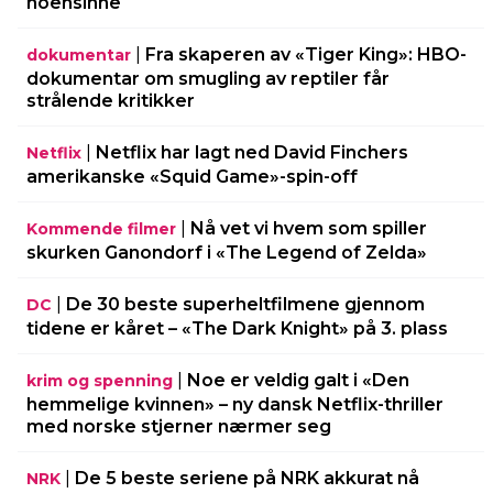
noensinne
|
Fra skaperen av «Tiger King»: HBO-
dokumentar
dokumentar om smugling av reptiler får
strålende kritikker
|
Netflix har lagt ned David Finchers
Netflix
amerikanske «Squid Game»-spin-off
|
Nå vet vi hvem som spiller
Kommende filmer
skurken Ganondorf i «The Legend of Zelda»
|
De 30 beste superheltfilmene gjennom
DC
tidene er kåret – «The Dark Knight» på 3. plass
|
Noe er veldig galt i «Den
krim og spenning
hemmelige kvinnen» – ny dansk Netflix-thriller
med norske stjerner nærmer seg
|
De 5 beste seriene på NRK akkurat nå
NRK