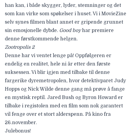
han kan, i både skygger, lyder, stemninger og det
som kan virke som spøkelser i huset. Vi i MovieZine
selv synes filmen blant annet er
gripende grunnet
sin emosjonelle dybde
.
Good boy
har premiere
denne førstkommende helgen.
Zootropolis 2
Denne har vi ventet lenge på! Oppfølgeren er
endelig en realitet, hele ni år etter den første
suksessen. Vi blir igjen med tilbake til denne
fargerike dyremetropolen, hvor detektivparet Judy
Hopps og Nick Wilde denne gang må prøve å fange
en mystisk reptil.
Jared Bush
og
Byron Howard
er
tilbake i registolen med en film som nok garantert
vil fenge over et stort alderspenn. På kino fra
26.november.
Julebonus
!