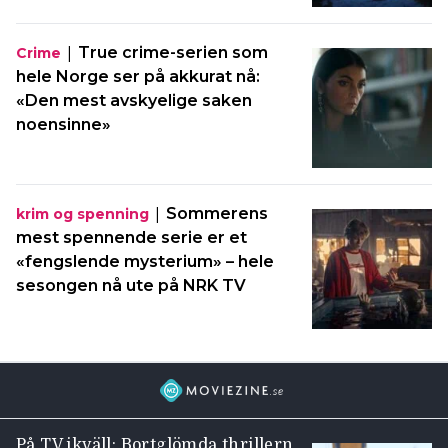
|
True crime-serien som
Crime
hele Norge ser på akkurat nå:
«Den mest avskyelige saken
noensinne»
|
Sommerens
krim og spenning
mest spennende serie er et
«fengslende mysterium» – hele
sesongen nå ute på NRK TV
På TV ikväll: Bortglömda thrillern