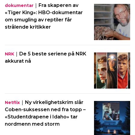
|
Fra skaperen av
dokumentar
«Tiger King»: HBO-dokumentar
om smugling av reptiler får
strålende kritikker
|
De 5 beste seriene på NRK
NRK
akkurat nå
|
Ny virkelighetskrim slår
Netflix
Coben-suksessen ned fra topp –
«Studentdrapene i Idaho» tar
nordmenn med storm