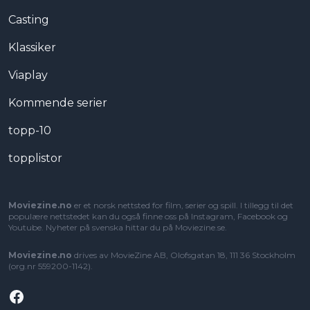
Casting
Klassiker
Viaplay
Kommende serier
topp-10
topplistor
Moviezine.no
er et norsk nettsted for film, serier og spill. I tillegg til det
populære nettstedet kan du også finne oss på Instagram, Facebook og
Youtube. Nyheter på svenska hittar du på
Moviezine.se
.
Moviezine.no
drives av MovieZine AB, Olofsgatan 18, 111 36 Stockholm
(org.nr 559200-1142).
Facebook