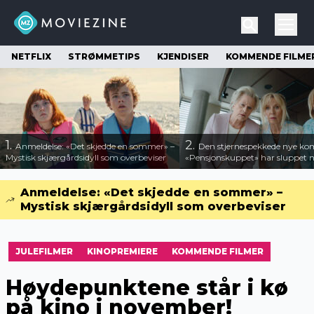
NETFLIX
STRØMMETIPS
KJENDISER
KOMMENDE FILME
1.
2.
Anmeldelse: «Det skjedde en sommer» –
Den stjernespekkede nye ko
Mystisk skjærgårdsidyll som overbeviser
«Pensjonskuppet» har sluppet ny
Anmeldelse: «Det skjedde en sommer» –
Mystisk skjærgårdsidyll som overbeviser
JULEFILMER
KINOPREMIERE
KOMMENDE FILMER
Høydepunktene står i kø
på kino i november!