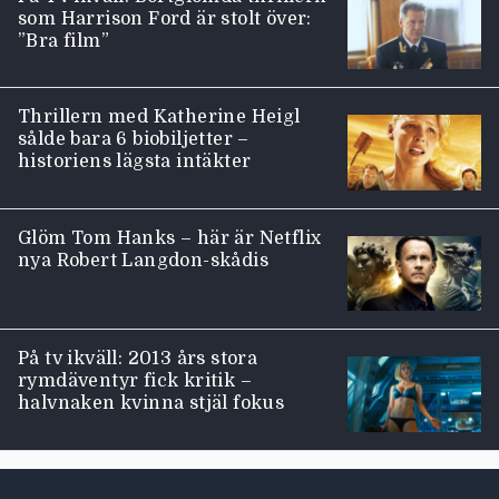
som Harrison Ford är stolt över:
”Bra film”
Thrillern med Katherine Heigl
sålde bara 6 biobiljetter –
historiens lägsta intäkter
Glöm Tom Hanks – här är Netflix
nya Robert Langdon-skådis
På tv ikväll: 2013 års stora
rymdäventyr fick kritik –
halvnaken kvinna stjäl fokus
Moviezine footer navigation