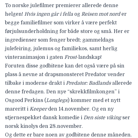
To norske julefilmer premierer allerede denne
helgen!
Hvis ingen går i fella
og
Reisen mot nord
er
begge familiefilmer som virker å være perfekt
førjulsunderholdning for både store og små. Her er
ingredienser som fenger bredt; gammeldags
julefeiring, julemus og familiekos, samt herlig
vinteranimasjon i gaten
Frost
-landskap!
Foruten disse godbitene kan det også være på sin
plass å nevne at drapsmonsteret Predator vender
tilbake i moderne drakt i
Predator: Badlands
allerede
denne fredagen. Den nye “skrekkfilmkongen” i
Osgood Perkins
(
Longlegs
) kommer med et nytt
mareritt i
Keeper
den 14.november. Og en ny
stjernespekket dansk komedie i
Den siste viking
ser
norsk kinolys den 28.november.
Og dette er bare noen av godbitene denne måneden.