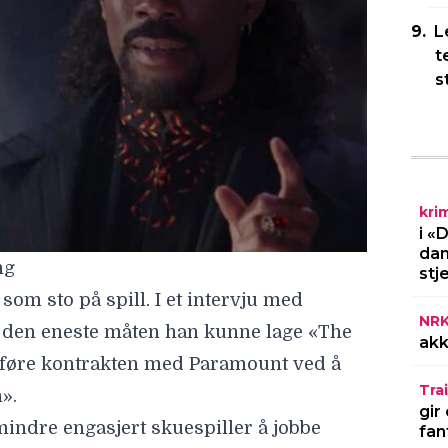
ng
L
t
om sto på spill. I et intervju med
s
t den eneste måten han kunne lage «The
llføre kontrakten med Paramount ved å
».
indre engasjert skuespiller å jobbe
kri
rosjektet for å komme videre til neste?
i «
kke under innspillingen
.
Angela Bassetts
dan
stj
et i koma etter et fall fra 12 meters
ma døde Davis, noe som resulterte i at
NR
akk
oduksjonsselskapet.
Trai
gir
fan