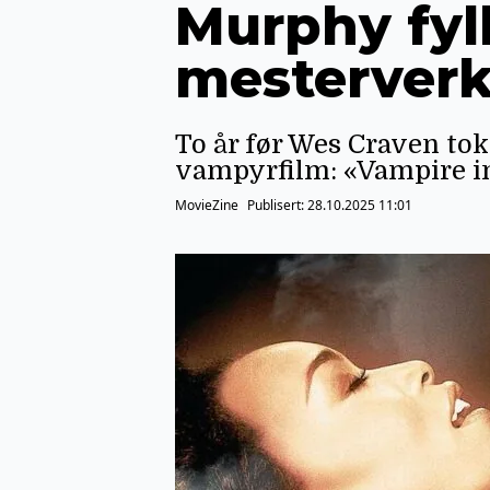
Murphy fyll
mesterver
To år før Wes Craven to
vampyrfilm: «Vampire i
MovieZine
Publisert:
28.10.2025 11:01