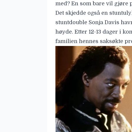
Har funnet sin plass blant fi
Filmen har imidlertid etter hv
skrekk- og komediefans. De
funnet sitt publikum, og sc
regnes som filmens absolutt
30 år senere er svarte vampy