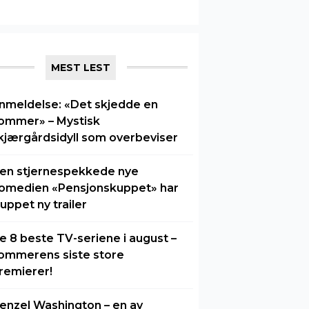
MEST LEST
nmeldelse: «Det skjedde en
ommer» – Mystisk
kjærgårdsidyll som overbeviser
en stjernespekkede nye
omedien «Pensjonskuppet» har
luppet ny trailer
e 8 beste TV-seriene i august –
ommerens siste store
remierer!
enzel Washington – en av