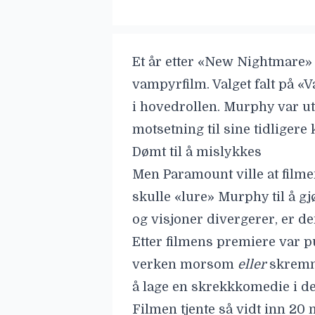
Et år etter «New Nightmare»
vampyrfilm. Valget falt på 
i hovedrollen. Murphy var ute
motsetning til sine tidligere
Dømt til å mislykkes
Men Paramount ville at film
skulle «lure» Murphy til å gj
og visjoner divergerer, er de
Etter filmens premiere var p
verken morsom
eller
skremme
å lage en skrekkkomedie i dett
Filmen tjente så vidt inn 20 m