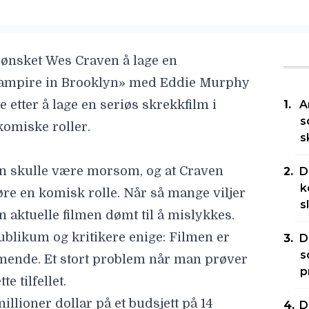
 ønsket
Wes Craven
å lage en
«Vampire in Brooklyn» med
Eddie Murphy
 etter å lage en seriøs skrekkfilm i
A
s
 komiske roller.
s
en skulle være morsom, og at Craven
D
k
øre en komisk rolle. Når så mange viljer
s
n aktuelle filmen dømt til å mislykkes.
ublikum og kritikere enige: Filmen er
D
s
nde. Et stort problem når man prøver
p
e tilfellet.
illioner dollar på et budsjett på 14
D