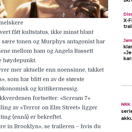
skr
», som har blitt en av de største
Dis
 økonomisk og kritikermessig.
X-F
tra
ekkverdenen fortsetter: «Scream 7»
ing av «Terror on Elm Street» ligger
Jam
ting (ennå) er bekreftet.
kla
«Je
re in Brooklyn», se traileren – hvis du
kar
gjengelig på Google Play og Apple.
NRK
seri
akku