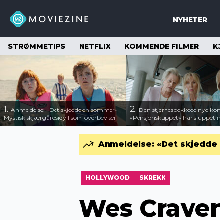
NYHETER
STRØMMETIPS
NETFLIX
KOMMENDE FILMER
K
1.
2.
Anmeldelse: «Det skjedde en sommer» –
Den stjernespekkede nye ko
Mystisk skjærgårdsidyll som overbeviser
«Pensjonskuppet» har sluppet ny
Anmeldelse: «Det skjedde 
HOLLYWOOD
SKREKK
Wes Craven