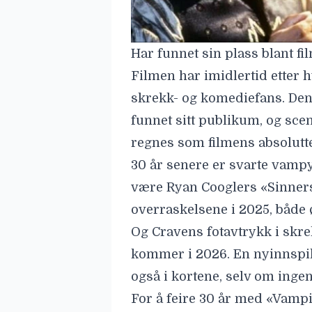
være
Ryan Cooglers
«Sinners
overraskelsene i 2025, både
Og Cravens fotavtrykk i skr
kommer i 2026. En nyinnspill
også i kortene, selv om ingen
For å feire 30 år med «Vampi
vil ha hele filmen, er den til