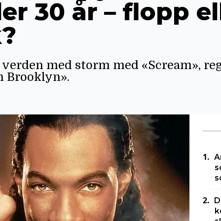
er 30 år – flopp el
k?
k verden med storm med «Scream», reg
n Brooklyn».
A
s
s
D
k