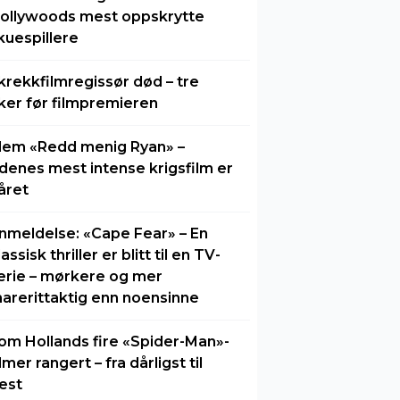
ollywoods mest oppskrytte
kuespillere
krekkfilmregissør død – tre
ker før filmpremieren
lem «Redd menig Ryan» –
idenes mest intense krigsfilm er
året
nmeldelse: «Cape Fear» – En
lassisk thriller er blitt til en TV-
erie – mørkere og mer
arerittaktig enn noensinne
om Hollands fire «Spider-Man»-
ilmer rangert – fra dårligst til
est