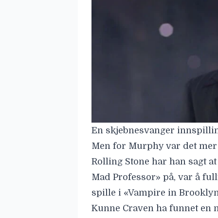
En skjebnesvanger innspilli
Men for Murphy var det mer s
Rolling Stone
har han sagt a
Mad Professor» på, var å fu
spille i «Vampire in Brooklyn
Kunne Craven ha funnet en m
med? En som bare vil gjøre p
Det skjedde også en
stuntuly
stuntdouble
Sonja Davis
havn
høyde. Etter 12-13 dager i ko
familien hennes saksøkte pr