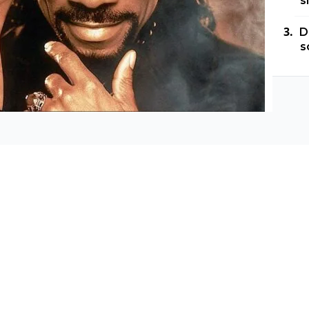
s
D
s