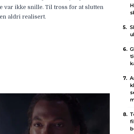
H
 var ikke snille. Til tross for at slutten
s
n aldri realisert.
S
u
G
t
k
A
k
s
m
T
f
b