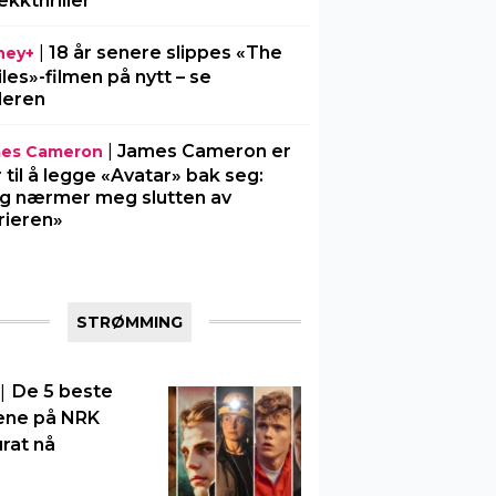
ekkthriller
|
18 år senere slippes «The
ney+
iles»-filmen på nytt – se
ileren
|
James Cameron er
es Cameron
r til å legge «Avatar» bak seg:
g nærmer meg slutten av
rieren»
STRØMMING
|
De 5 beste
ene på NRK
rat nå