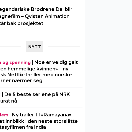
egendariske Brødrene Dal blir
egnefilm – Qvisten Animation
tår bak prosjektet
NYTT
|
Noe er veldig galt
m og spenning
Den hemmelige kvinnen» – ny
sk Netflix-thriller med norske
erner nærmer seg
|
De 5 beste seriene på NRK
K
urat nå
|
Ny trailer til «Ramayana»
lers
 et innblikk i den neste storslåtte
tasyfilmen fra India