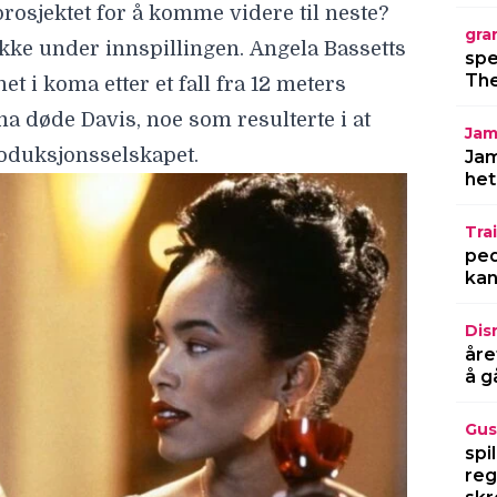
gra
spe
The
Jam
Jam
het
Trai
ped
kan
lmelskere
Dis
ert fått kultstatus, ikke minst blant
åre
å g
n sære tonen og Murphys antagonist har
enene mellom ham og Angela Bassett
Gus
spi
e høydepunkt.
reg
rer mer aktuelle enn noensinne, takket