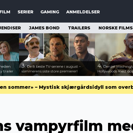
FILM
SERIER
GAMING
ANMELDELSER
JENDISER
JAMES BOND
TRAILERS
NORSKE FILM
3.
4.
medien
De 8 beste TV-seriene i august –
Denzel Washingt
 trailer
sommerens siste store premierer!
Hollywoods mest opps
en sommer» – Mystisk skjærgårdsidyll som over
s vampyrfilm me