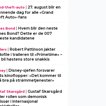
|
27. august blir en
nd-theft-auto
nnende dag for alle «Grand
ft Auto»-fans
|
Hvem blir den neste
es Bond
es Bond? Dette er de 007
este kandidatene
|
Robert Pattinson jakter
lers
ofile i traileren til «Primetime» –
 bli høstens store snakkis
|
Disney-sjefen forsvarer
ney
ts kinoflopper: «Det kommer til
å bra på strømmetjenester»
|
Gustaf Skarsgård
taf Skarsgård
ller rollen som demonisk
issør i internasjonal