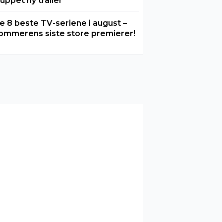
luppet ny trailer
e 8 beste TV-seriene i august –
ommerens siste store premierer!