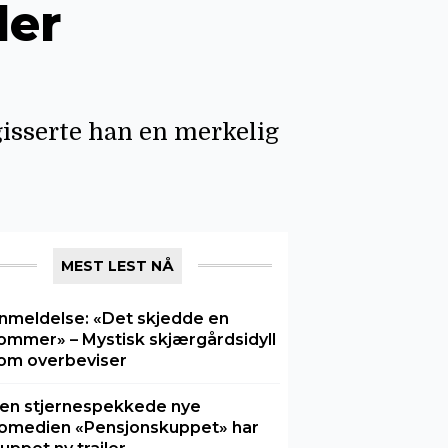
ler
isserte han en merkelig
MEST LEST NÅ
nmeldelse: «Det skjedde en
ommer» – Mystisk skjærgårdsidyll
om overbeviser
en stjernespekkede nye
omedien «Pensjonskuppet» har