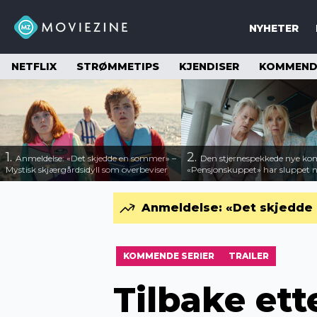
NYHETER
NETFLIX
STRØMMETIPS
KJENDISER
KOMMENDE
1.
2.
Anmeldelse: «Det skjedde en sommer» –
Den stjernespekkede nye ko
Mystisk skjærgårdsidyll som overbeviser
«Pensjonskuppet» har sluppet ny
Anmeldelse: «Det skjedde 
KOMMENDE SERIER
TRAILER
Tilbake ette