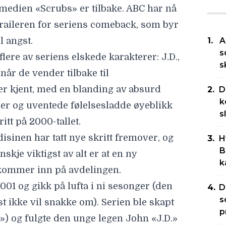
omedien «
Scrubs
» er tilbake. ABC har nå
traileren
for seriens comeback, som byr
l angst.
A
s
flere av seriens elskede karakterer: J.D.,
s
 når de vender tilbake til
r kjent, med en blanding av absurd
D
k
ner og uventede følelsesladde øyeblikk
s
itt på 2000-tallet.
sinen har tatt nye skritt fremover, og
H
B
skje viktigst av alt er at en ny
k
 kommer inn på avdelingen.
01 og gikk på lufta i ni sesonger (den
D
s
t ikke vil snakke om). Serien ble skapt
p
») og fulgte den unge legen John «J.D.»