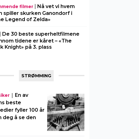
|
Nå vet vi hvem
mende filmer
 spiller skurken Ganondorf i
e Legend of Zelda»
|
De 30 beste superheltfilmene
nnom tidene er kåret – «The
k Knight» på 3. plass
STRØMMING
|
En av
siker
ns beste
dier fyller 100 år
n deg å se den