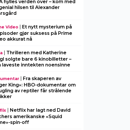
A hylles verden over – kom med
genial hilsen til Alexander
rsgård
|
Et nytt mysterium på
me Video
pisoder gjør suksess på Prime
eo akkurat nå
|
Thrilleren med Katherine
ia
gl solgte bare 6 kinobilletter –
 laveste inntekten noensinne
|
Fra skaperen av
umentar
ger King»: HBO-dokumentar om
gling av reptiler får strålende
tikker
|
Netflix har lagt ned David
lix
chers amerikanske «Squid
e»-spin-off