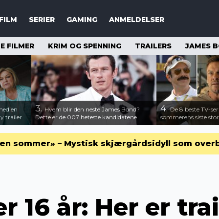
FILM
SERIER
GAMING
ANMELDELSER
 FILMER
KRIM OG SPENNING
TRAILERS
JAMES 
3.
4.
medien
Hvem blir den neste James Bond?
De 8 beste TV-ser
 trailer
Dette er de 007 heteste kandidatene
sommerens siste stor
en sommer» – Mystisk skjærgårdsidyll som over
r 16 år: Her er tra