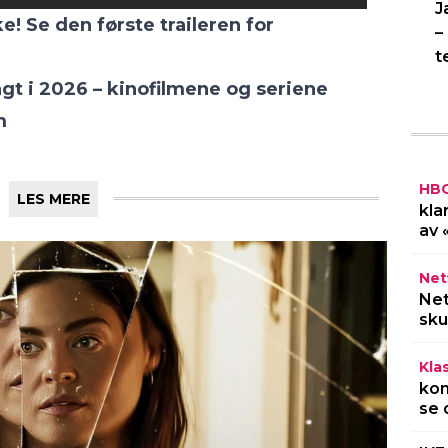
J
e! Se den første traileren for
–
t
gt i 2026 – kinofilmene og seriene
m
HB
LES MERE
kla
av 
Netf
Net
sku
Kla
kom
se 