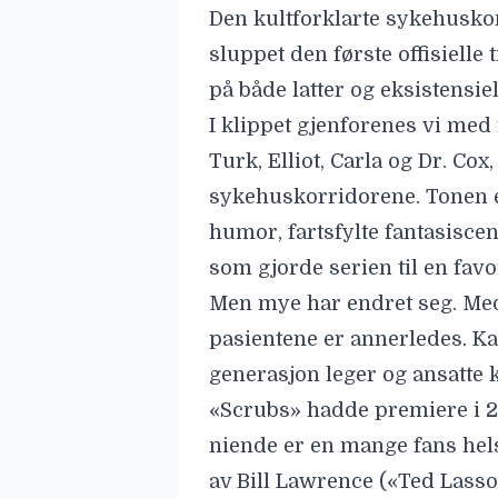
Den kultforklarte sykehusk
sluppet den første
offisielle 
på både latter og eksistensiel
I klippet gjenforenes vi med 
Turk, Elliot, Carla og Dr. Cox,
sykehuskorridorene. Tonen e
humor, fartsfylte fantasisce
som gjorde serien til en favor
Men mye har endret seg. Medi
pasientene er annerledes. Kan
generasjon leger og ansatte
«Scrubs» hadde premiere i 20
niende er en mange fans hels
av Bill Lawrence («Ted Lasso