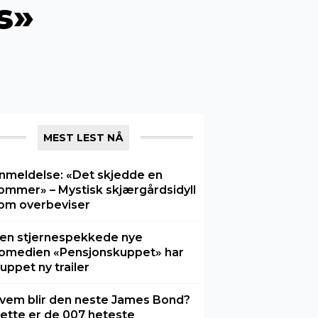
s»
MEST LEST NÅ
nmeldelse: «Det skjedde en
ommer» – Mystisk skjærgårdsidyll
om overbeviser
en stjernespekkede nye
omedien «Pensjonskuppet» har
luppet ny trailer
vem blir den neste James Bond?
ette er de 007 heteste