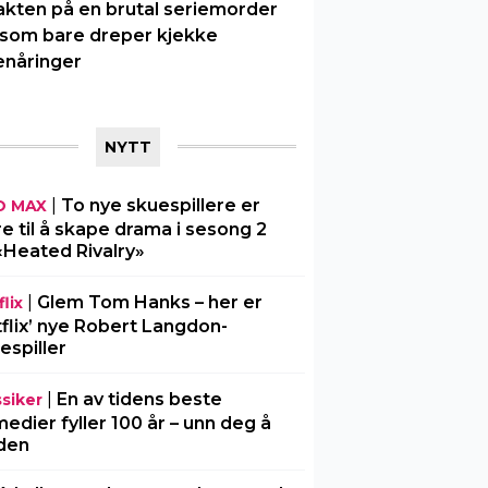
akten på en brutal seriemorder
 som bare dreper kjekke
enåringer
NYTT
|
To nye skuespillere er
O MAX
re til å skape drama i sesong 2
«Heated Rivalry»
|
Glem Tom Hanks – her er
lix
flix’ nye Robert Langdon-
espiller
|
En av tidens beste
ssiker
edier fyller 100 år – unn deg å
den