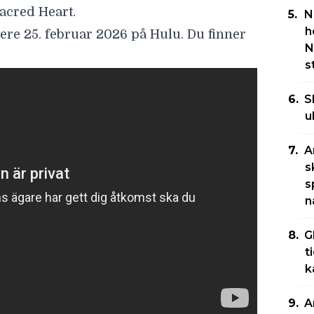
acred Heart.
N
h
iere
25. februar 2026
på Hulu. Du finner
N
s
S
u
A
s
s
n
G
t
k
A