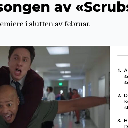
songen av «Scrub
miere i slutten av februar.
A
s
s
D
k
s
H
D