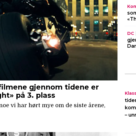
Kom
som
«Th
DC
gje
Dar
Klas
tide
kome
– un