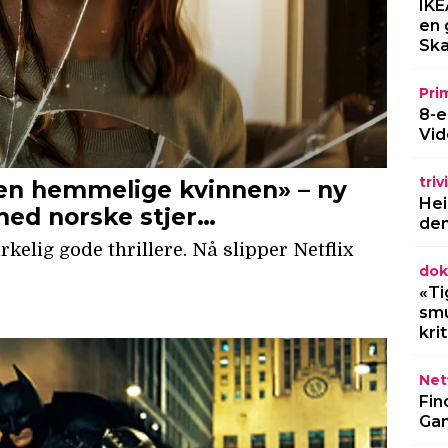
IKE
en 
Ska
Pri
8-e
Vid
triv
Hei
den
dok
«Ti
smu
kri
Netf
Fin
Gam