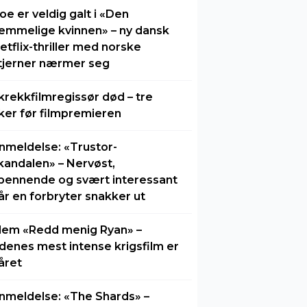
oe er veldig galt i «Den
emmelige kvinnen» – ny dansk
etflix-thriller med norske
tjerner nærmer seg
krekkfilmregissør død – tre
ker før filmpremieren
nmeldelse: «Trustor-
kandalen» – Nervøst,
pennende og svært interessant
år en forbryter snakker ut
lem «Redd menig Ryan» –
idenes mest intense krigsfilm er
året
nmeldelse: «The Shards» –