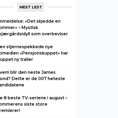
MEST LEST
nmeldelse: «Det skjedde en
ommer» – Mystisk
kjærgårdsidyll som overbeviser
en stjernespekkede nye
omedien «Pensjonskuppet» har
luppet ny trailer
vem blir den neste James
ond? Dette er de 007 heteste
andidatene
e 8 beste TV-seriene i august –
ommerens siste store
remierer!