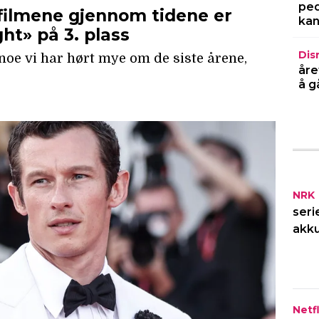
ped
kan
Dis
åre
å g
NRK
seri
akku
Netfl