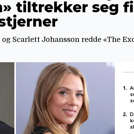
» tiltrekker seg f
stjerner
og Scarlett Johansson redde «The Exo
A
s
s
D
k
s