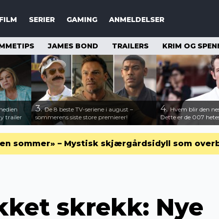
FILM
SERIER
GAMING
ANMELDELSER
MMETIPS
JAMES BOND
TRAILERS
KRIM OG SPEN
3.
4.
medien
De 8 beste TV-seriene i august –
Hvem blir den n
 trailer
sommerens siste store premierer!
Dette er de 007 hete
en sommer» – Mystisk skjærgårdsidyll som over
kket skrekk: Nye