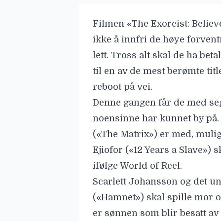
Filmen «The Exorcist: Believ
ikke å innfri de høye forve
lett. Tross alt skal de ha beta
til en av de mest berømte tit
reboot på vei.
Denne gangen får de med seg
noensinne har kunnet by på. 
(«The Matrix») er med, muli
Ejiofor (
«12 Years a Slave») sk
ifølge
World of Reel
.
Scarlett Johansson
og det u
(«Hamnet») skal spille mor og 
er sønnen som blir besatt a