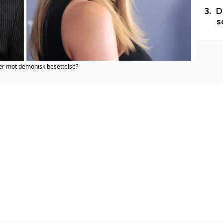
D
s
lper mot demonisk besettelse?