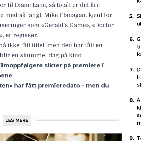
k
er til
Diane Lane
, så totalt er det fire
 med så langt. Mike Flanagan, kjent for
S
u
tiseringer som «Gerald’s Game», «Doctor
, er regissør.
G
 ikke fått tittel, men den har fått en
t
k
 blir en skummel dag på kino.
ilmoppfølgere sikter på premiere i
D
oene
H
s
ten» har fått premieredato – men du
A
k
s
LES MERE
m
T