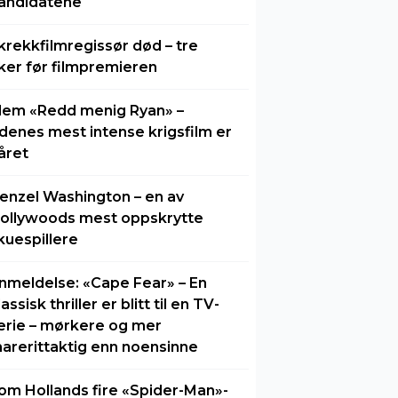
andidatene
krekkfilmregissør død – tre
ker før filmpremieren
lem «Redd menig Ryan» –
idenes mest intense krigsfilm er
året
enzel Washington – en av
ollywoods mest oppskrytte
kuespillere
nmeldelse: «Cape Fear» – En
lassisk thriller er blitt til en TV-
erie – mørkere og mer
arerittaktig enn noensinne
om Hollands fire «Spider-Man»-