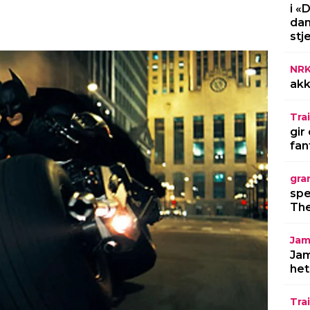
i «
dan
stj
NR
akk
Trai
gir
fan
gra
spe
The
Jam
Jam
het
Trai