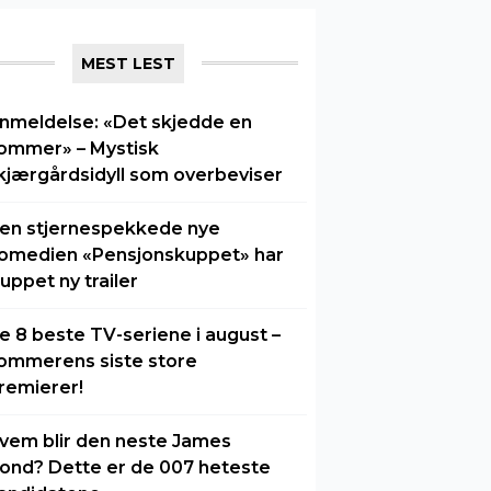
MEST LEST
nmeldelse: «Det skjedde en
ommer» – Mystisk
kjærgårdsidyll som overbeviser
en stjernespekkede nye
omedien «Pensjonskuppet» har
luppet ny trailer
e 8 beste TV-seriene i august –
ommerens siste store
remierer!
vem blir den neste James
ond? Dette er de 007 heteste