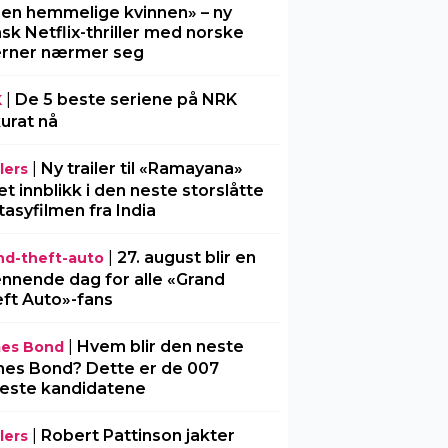
Den hemmelige kvinnen» – ny
sk Netflix-thriller med norske
erner nærmer seg
|
De 5 beste seriene på NRK
K
urat nå
|
Ny trailer til «Ramayana»
lers
 et innblikk i den neste storslåtte
tasyfilmen fra India
|
27. august blir en
nd-theft-auto
nnende dag for alle «Grand
ft Auto»-fans
|
Hvem blir den neste
es Bond
es Bond? Dette er de 007
este kandidatene
|
Robert Pattinson jakter
lers