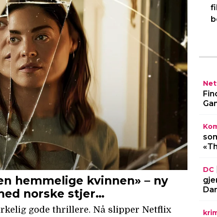
f
b
Netf
Fin
Gam
Kom
som
«Th
DC
gje
Dar
kri