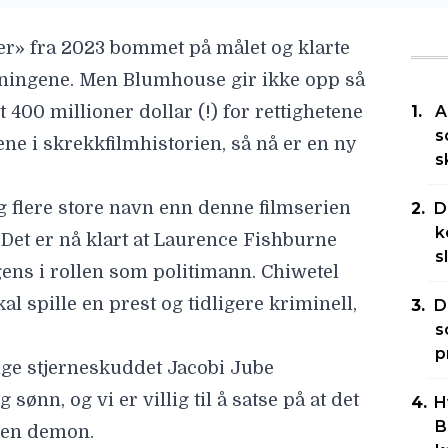
er» fra 2023 bommet på målet og klarte
ntningene. Men Blumhouse gir ikke opp så
lt 400 millioner dollar (!) for rettighetene
A
s
lene i skrekkfilmhistorien, så nå er en ny
s
 flere store navn enn denne filmserien
D
k
Det er nå klart at
Laurence Fishburne
s
gens i rollen som politimann.
Chiwetel
al spille en prest og tidligere kriminell,
D
s
p
nge stjerneskuddet
Jacobi Jube
sønn, og vi er villig til å satse på at det
H
B
v en demon.