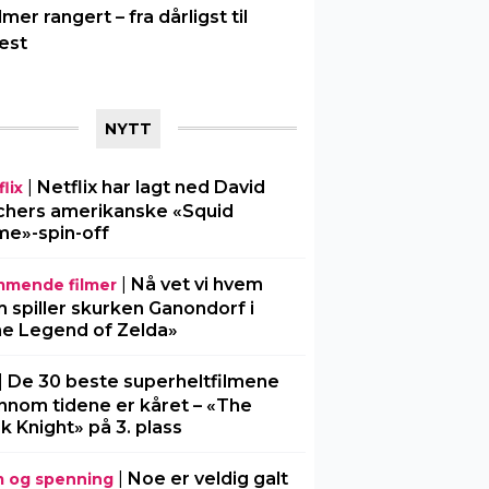
ilmer rangert – fra dårligst til
est
NYTT
|
Netflix har lagt ned David
lix
chers amerikanske «Squid
e»-spin-off
|
Nå vet vi hvem
mende filmer
 spiller skurken Ganondorf i
e Legend of Zelda»
|
De 30 beste superheltfilmene
nnom tidene er kåret – «The
k Knight» på 3. plass
|
Noe er veldig galt
m og spenning