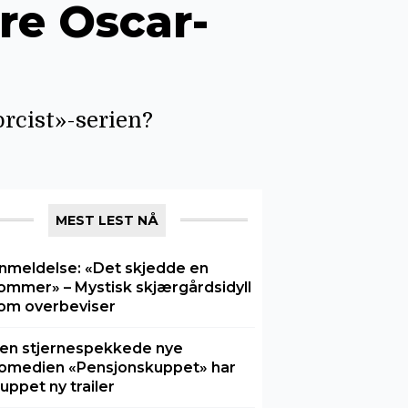
ire Oscar-
rcist»-serien?
MEST LEST NÅ
nmeldelse: «Det skjedde en
ommer» – Mystisk skjærgårdsidyll
om overbeviser
en stjernespekkede nye
omedien «Pensjonskuppet» har
luppet ny trailer