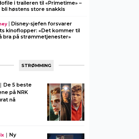
ofile i traileren til «Primetime» –
 bli høstens store snakkis
|
Disney-sjefen forsvarer
ney
ts kinoflopper: «Det kommer til
å bra på strømmetjenester»
STRØMMING
|
De 5 beste
ene på NRK
rat nå
|
Ny
ix