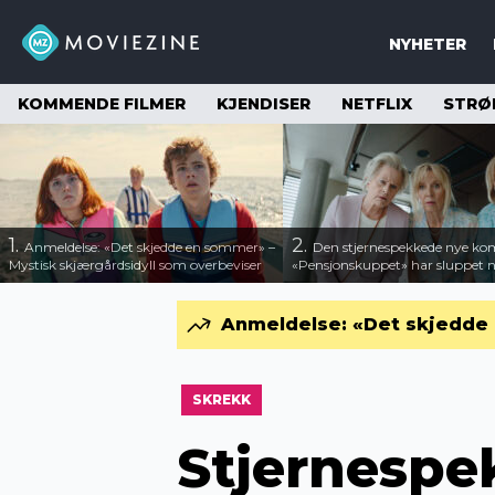
NYHETER
KOMMENDE FILMER
KJENDISER
NETFLIX
STRØ
1.
2.
Anmeldelse: «Det skjedde en sommer» –
Den stjernespekkede nye ko
Mystisk skjærgårdsidyll som overbeviser
«Pensjonskuppet» har sluppet ny
Anmeldelse: «Det skjedde 
SKREKK
Stjernespe