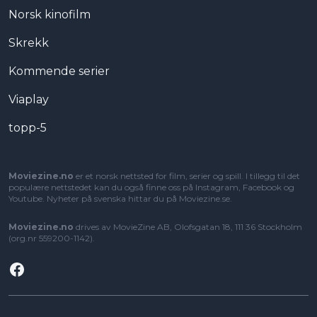
Norsk kinofilm
Skrekk
Kommende serier
Viaplay
topp-5
Moviezine.no
er et norsk nettsted for film, serier og spill. I tillegg til det
populære nettstedet kan du også finne oss på Instagram, Facebook og
Youtube. Nyheter på svenska hittar du på
Moviezine.se
.
Moviezine.no
drives av MovieZine AB, Olofsgatan 18, 111 36 Stockholm
(org.nr 559200-1142).
Facebook