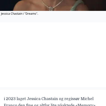
Jessica Chastain i "Dreams".
i 2023 laget Jessica Chastain og regissør Michel
Franco den fine og altfor lite påaktede «Memory».