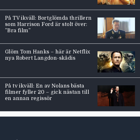
På TV ikväll: Bortglömda thrillern
som Harrison Ford är stolt över:
”Bra film”
Glöm Tom Hanks – här är Netflix
nya Robert Langdon-skådis
På tv ikväll: En av Nolans bästa
filmer fyller 20 – gick nästan till
en annan regissör
Moviezine footer navigation