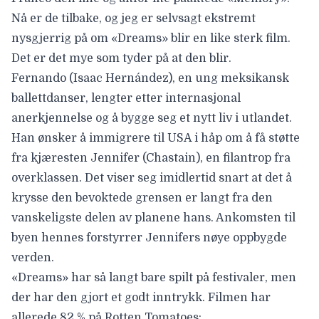
Nå er de tilbake, og jeg er selvsagt ekstremt
nysgjerrig på om «Dreams» blir en like sterk film.
Det er det mye som tyder på at den blir.
Fernando (Isaac Hernández), en ung meksikansk
ballettdanser, lengter etter internasjonal
anerkjennelse og å bygge seg et nytt liv i utlandet.
Han ønsker å immigrere til USA i håp om å få støtte
fra kjæresten Jennifer (Chastain), en filantrop fra
overklassen. Det viser seg imidlertid snart at det å
krysse den bevoktede grensen er langt fra den
vanskeligste delen av planene hans. Ankomsten til
byen hennes forstyrrer Jennifers nøye oppbygde
verden.
«Dreams» har så langt bare spilt på festivaler, men
der har den gjort et godt inntrykk. Filmen har
allerede 82 % på Rotten Tomatoes: