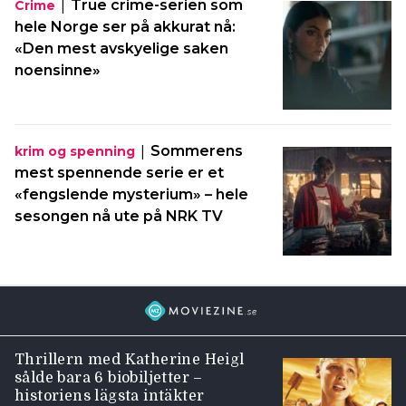
|
True crime-serien som
Crime
hele Norge ser på akkurat nå:
«Den mest avskyelige saken
noensinne»
|
Sommerens
krim og spenning
mest spennende serie er et
«fengslende mysterium» – hele
sesongen nå ute på NRK TV
Thrillern med Katherine Heigl
sålde bara 6 biobiljetter –
historiens lägsta intäkter