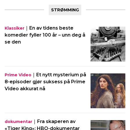
STRØMMING
|
En av tidens beste
Klassiker
komedier fyller 100 år – unn deg å
se den
|
Et nytt mysterium på
Prime Video
8-episoder gjør suksess på Prime
Video akkurat nå
|
Fra skaperen av
dokumentar
«Tiger King»: HBO-dokumentar