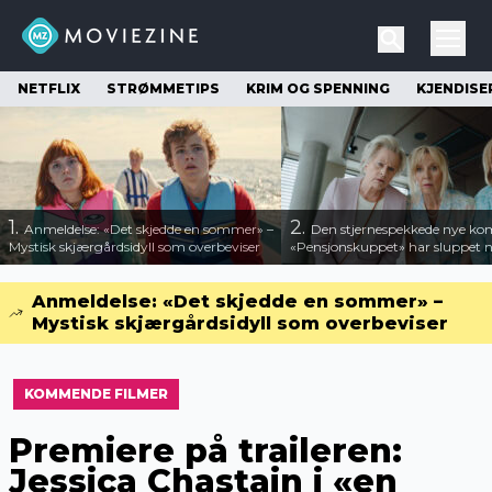
NETFLIX
STRØMMETIPS
KRIM OG SPENNING
KJENDISE
1.
2.
Anmeldelse: «Det skjedde en sommer» –
Den stjernespekkede nye ko
Mystisk skjærgårdsidyll som overbeviser
«Pensjonskuppet» har sluppet ny
Anmeldelse: «Det skjedde en sommer» –
Mystisk skjærgårdsidyll som overbeviser
KOMMENDE FILMER
Premiere på traileren:
Jessica Chastain i «en