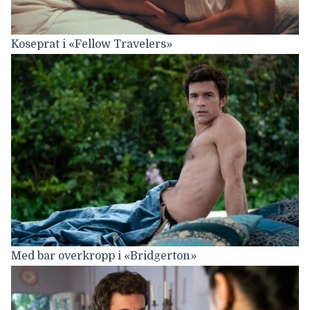
Koseprat i «Fellow Travelers»
Med bar overkropp i «Bridgerton»