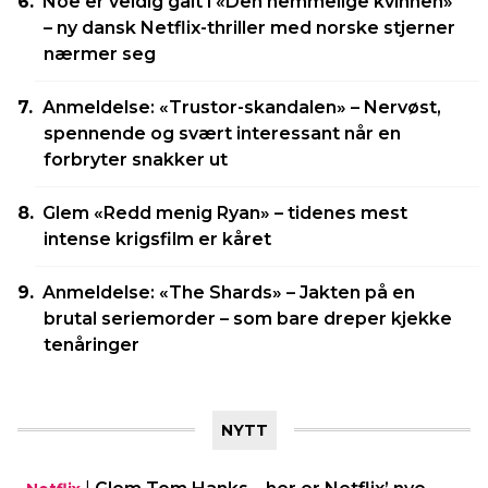
Noe er veldig galt i «Den hemmelige kvinnen»
– ny dansk Netflix-thriller med norske stjerner
nærmer seg
Anmeldelse: «Trustor-skandalen» – Nervøst,
spennende og svært interessant når en
forbryter snakker ut
Glem «Redd menig Ryan» – tidenes mest
intense krigsfilm er kåret
Anmeldelse: «The Shards» – Jakten på en
brutal seriemorder – som bare dreper kjekke
tenåringer
NYTT