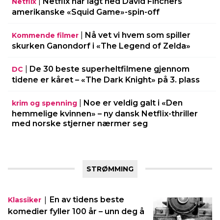
|
Netflix har lagt ned David Finchers
Netflix
amerikanske «Squid Game»-spin-off
|
Nå vet vi hvem som spiller
Kommende filmer
skurken Ganondorf i «The Legend of Zelda»
|
De 30 beste superheltfilmene gjennom
DC
tidene er kåret – «The Dark Knight» på 3. plass
|
Noe er veldig galt i «Den
krim og spenning
hemmelige kvinnen» – ny dansk Netflix-thriller
med norske stjerner nærmer seg
STRØMMING
|
En av tidens beste
Klassiker
komedier fyller 100 år – unn deg å