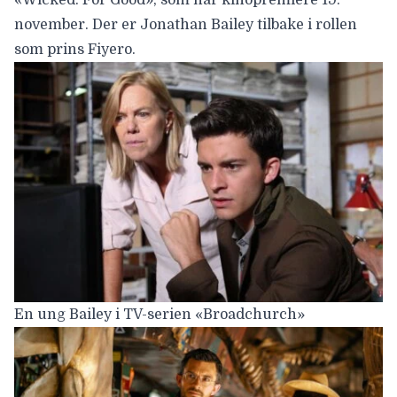
november. Der er
Jonathan Bailey
tilbake i rollen
som prins Fiyero.
En ung Bailey i TV-serien «Broadchurch»