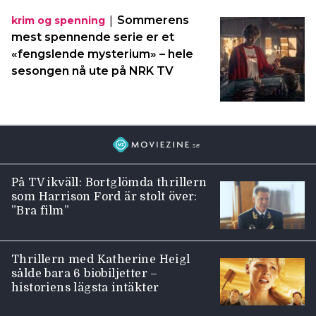
|
Sommerens
krim og spenning
mest spennende serie er et
«fengslende mysterium» – hele
sesongen nå ute på NRK TV
På TV ikväll: Bortglömda thrillern
som Harrison Ford är stolt över:
”Bra film”
Thrillern med Katherine Heigl
sålde bara 6 biobiljetter –
historiens lägsta intäkter