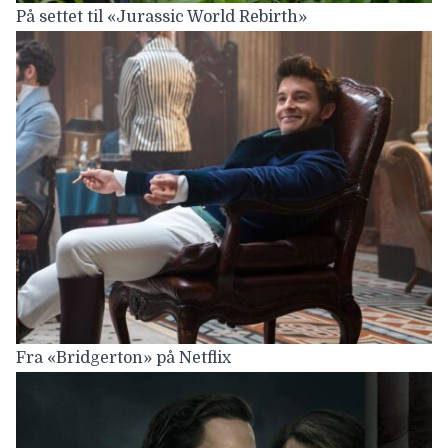
På settet til «Jurassic World Rebirth»
Fra «Bridgerton» på Netflix