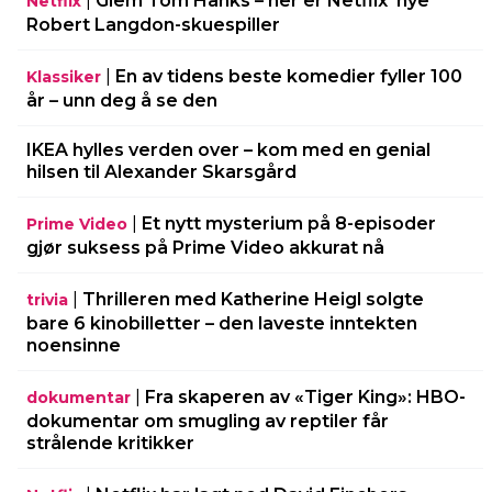
|
Glem Tom Hanks – her er Netflix’ nye
Netflix
Robert Langdon-skuespiller
|
En av tidens beste komedier fyller 100
Klassiker
år – unn deg å se den
IKEA hylles verden over – kom med en genial
hilsen til Alexander Skarsgård
|
Et nytt mysterium på 8-episoder
Prime Video
gjør suksess på Prime Video akkurat nå
|
Thrilleren med Katherine Heigl solgte
trivia
bare 6 kinobilletter – den laveste inntekten
noensinne
|
Fra skaperen av «Tiger King»: HBO-
dokumentar
dokumentar om smugling av reptiler får
strålende kritikker