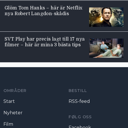
Glöm Tom Hanks – här är Netflix
nya Robert Langdon-skådis
SVT Play har precis lagt till 17 nya
filmer – här är mina 3 bästa tips
Moviezine footer navigation
OMRÅDER
BESTILL
Start
RSS-feed
Nyheter
FØLG OSS
Film
Facebook