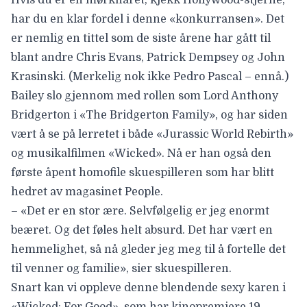
har du en klar fordel i denne «konkurransen». Det
er nemlig en tittel som de siste årene har gått til
blant andre Chris Evans, Patrick Dempsey og John
Krasinski. (Merkelig nok ikke Pedro Pascal – ennå.)
Bailey slo gjennom med rollen som Lord Anthony
Bridgerton i «The Bridgerton Family», og har siden
vært å se på lerretet i både «Jurassic World Rebirth»
og musikalfilmen «Wicked». Nå er han også den
første åpent homofile skuespilleren
som har blitt
hedret av magasinet People.
– «Det er en stor ære. Selvfølgelig er jeg enormt
beæret. Og det føles helt absurd. Det har vært en
hemmelighet, så nå gleder jeg meg til å fortelle det
til venner og familie», sier skuespilleren.
Snart kan vi oppleve denne blendende sexy karen i
«Wicked: For Good»
, som har kinopremiere 19.