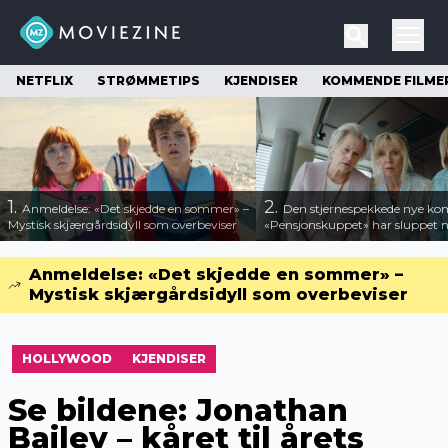
NETFLIX
STRØMMETIPS
KJENDISER
KOMMENDE FILME
1.
2.
Anmeldelse: «Det skjedde en sommer» –
Den stjernespekkede nye ko
Mystisk skjærgårdsidyll som overbeviser
«Pensjonskuppet» har sluppet ny
Anmeldelse: «Det skjedde en sommer» –
Mystisk skjærgårdsidyll som overbeviser
HOLLYWOOD
KJENDISER
Se bildene: Jonathan
Bailey – kåret til årets