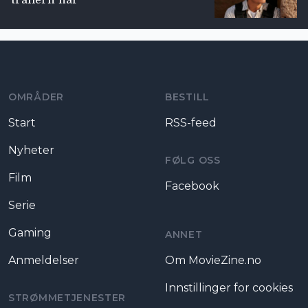
trailern här
Moviezine footer navigation
OMRÅDER
BESTILL
Start
RSS-feed
Nyheter
FØLG OSS
Film
Facebook
Serie
Gaming
ANNET
Anmeldelser
Om MovieZine.no
Innstillinger for cookies
STRØMMETJENESTER