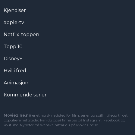
Kjendiser
apple-tv
Netflix-toppen
Topp 10
Disney+
Hvil i fred
Animasjon
Kommende serier
Moviezine.no
er et norsk nettsted for film, serier og spill. I tillegg til det
populære nettstedet kan du også finne oss på Instagram, Facebook og
Youtube. Nyheter på svenska hittar du på
Moviezine.se
.