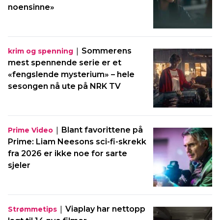
noensinne»
|
Sommerens
krim og spenning
mest spennende serie er et
«fengslende mysterium» – hele
sesongen nå ute på NRK TV
|
Blant favorittene på
Prime Video
Prime: Liam Neesons sci-fi-skrekk
fra 2026 er ikke noe for sarte
sjeler
|
Viaplay har nettopp
Strømmetips