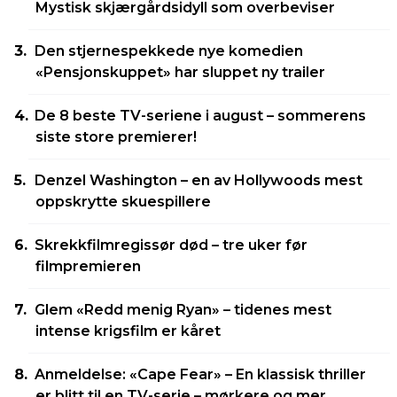
Mystisk skjærgårdsidyll som overbeviser
Den stjernespekkede nye komedien
«Pensjonskuppet» har sluppet ny trailer
De 8 beste TV-seriene i august – sommerens
siste store premierer!
Denzel Washington – en av Hollywoods mest
oppskrytte skuespillere
Skrekkfilmregissør død – tre uker før
filmpremieren
Glem «Redd menig Ryan» – tidenes mest
intense krigsfilm er kåret
Anmeldelse: «Cape Fear» – En klassisk thriller
er blitt til en TV-serie – mørkere og mer