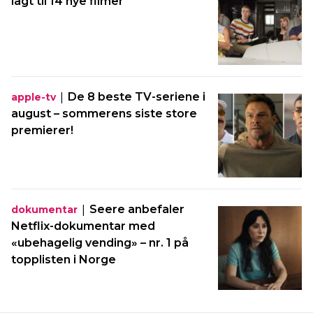
lagt til 14 nye filmer
|
De 8 beste TV-seriene i
apple-tv
august – sommerens siste store
premierer!
|
Seere anbefaler
dokumentar
Netflix-dokumentar med
«ubehagelig vending» – nr. 1 på
topplisten i Norge