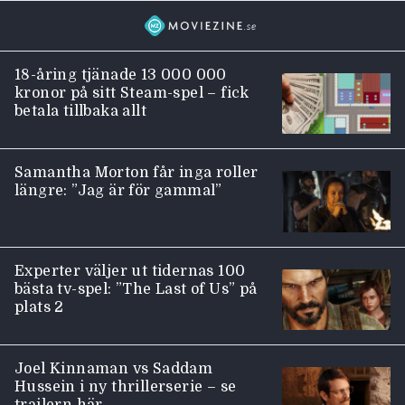
18-åring tjänade 13 000 000
kronor på sitt Steam-spel – fick
betala tillbaka allt
Samantha Morton får inga roller
längre: ”Jag är för gammal”
Experter väljer ut tidernas 100
bästa tv-spel: ”The Last of Us” på
plats 2
Joel Kinnaman vs Saddam
Hussein i ny thrillerserie – se