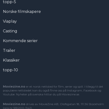
topp-5
Norske filmskapere
Viaplay
Casting
Kommende serier
Trailer
Klassiker
topp-10
Moviezine.no
er et norsk nettsted for film, serier og spill. I tillegg til det
populære nettstedet kan du også finne oss på Instagram, Facebook og
Youtube. Nyheter på svenska hittar du på
Moviezine.se
.
Moviezine.no
drives av MovieZine AB, Olofsgatan 18, 111 36 Stockholm
(org.nr 559200-1142).