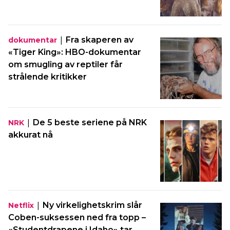
|
Fra skaperen av
dokumentar
«Tiger King»: HBO-dokumentar
om smugling av reptiler får
strålende kritikker
|
De 5 beste seriene på NRK
NRK
akkurat nå
|
Ny virkelighetskrim slår
Netflix
Coben-suksessen ned fra topp –
«Studentdrapene i Idaho» tar