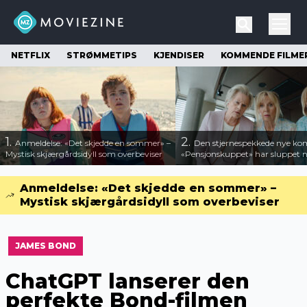
NETFLIX
STRØMMETIPS
KJENDISER
KOMMENDE FILME
1.
2.
Anmeldelse: «Det skjedde en sommer» –
Den stjernespekkede nye ko
Mystisk skjærgårdsidyll som overbeviser
«Pensjonskuppet» har sluppet ny
Anmeldelse: «Det skjedde en sommer» –
Mystisk skjærgårdsidyll som overbeviser
JAMES BOND
ChatGPT lanserer den
perfekte Bond-filmen