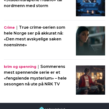
nordmenn med storm
|
True crime-serien som
Crime
hele Norge ser på akkurat nå:
«Den mest avskyelige saken
noensinne»
|
Sommerens
krim og spenning
mest spennende serie er et
«fengslende mysterium» – hele
sesongen nå ute på NRK TV