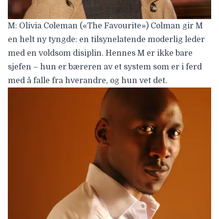
M: Olivia Coleman («The Favourite») Colman gir M
en helt ny tyngde: en tilsynelatende moderlig leder
med en voldsom disiplin. Hennes M er ikke bare
sjefen – hun er bæreren av et system som er i ferd
med å falle fra hverandre, og hun vet det.