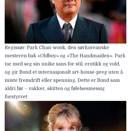
Regissør: Park Chan-wook, den sørkoreanske
mesteren bak «Oldboy» og «The Handmaiden». Park
tar med seg sin unike sans for stil, erotikk og vold,
og gir Bond et internasjonalt art-house-preg uten å
miste fremdrift eller spenning. Dette er Bond som
aldri før – vakker, skitten og følelsesmessig
forstyrret.