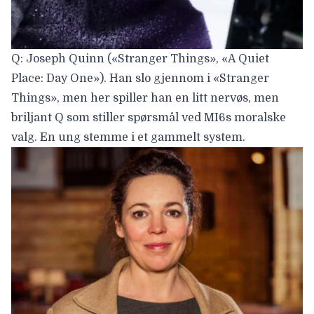
Q: Joseph Quinn («Stranger Things», «A Quiet
Place: Day One»). Han slo gjennom i «Stranger
Things», men her spiller han en litt nervøs, men
briljant Q som stiller spørsmål ved MI6s moralske
valg. En ung stemme i et gammelt system.