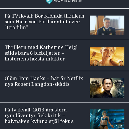
På TV ikväll: Bortglömda thrillern
som Harrison Ford är stolt över:
”Bra film”
Thrillern med Katherine Heigl
sålde bara 6 biobiljetter –
historiens lägsta intäkter
Glöm Tom Hanks – här är Netflix
nya Robert Langdon-skådis
På tv ikväll: 2013 års stora
rymdäventyr fick kritik –
halvnaken kvinna stjäl fokus