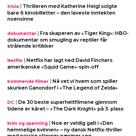
|
Thrilleren med Katherine Heigl solgte
trivia
bare 6 kinobilletter – den laveste inntekten
noensinne
|
Fra skaperen av «Tiger King»: HBO-
dokumentar
dokumentar om smugling av reptiler får
strålende kritikker
|
Netflix har lagt ned David Finchers
Netflix
amerikanske «Squid Game»-spin-off
|
Nå vet vi hvem som spiller
Kommende filmer
skurken Ganondorf i «The Legend of Zelda»
|
De 30 beste superheltfilmene gjennom
DC
tidene er kåret – «The Dark Knight» på 3. plass
|
Noe er veldig galt i «Den
krim og spenning
hemmelige kvinnen» – ny dansk Netflix-thriller
med norske stjerner nærmer seg