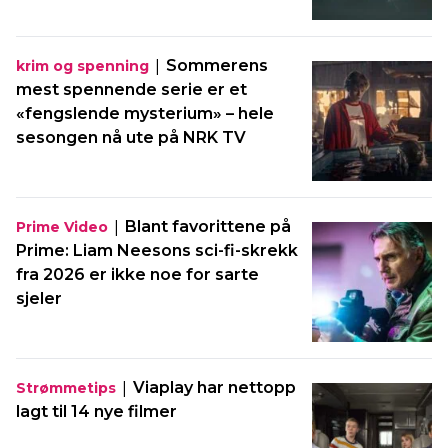
|
Sommerens
krim og spenning
mest spennende serie er et
«fengslende mysterium» – hele
sesongen nå ute på NRK TV
|
Blant favorittene på
Prime Video
Prime: Liam Neesons sci-fi-skrekk
fra 2026 er ikke noe for sarte
sjeler
|
Viaplay har nettopp
Strømmetips
lagt til 14 nye filmer