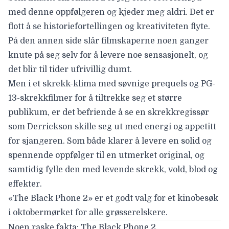
med denne oppfølgeren og kjeder meg aldri. Det er
flott å se historiefortellingen og kreativiteten flyte.
På den annen side slår filmskaperne noen ganger
knute på seg selv for å levere noe sensasjonelt, og
det blir til tider ufrivillig dumt.
Men i et skrekk-klima med søvnige prequels og PG-
13-skrekkfilmer for å tiltrekke seg et større
publikum, er det befriende å se en skrekkregissør
som Derrickson skille seg ut med energi og appetitt
for sjangeren. Som både klarer å levere en solid og
spennende oppfølger til en utmerket original, og
samtidig fylle den med levende skrekk, vold, blod og
effekter.
«The Black Phone 2» er et godt valg for et kinobesøk
i oktobermørket for alle grøsserelskere.
Noen raske fakta: The Black Phone 2