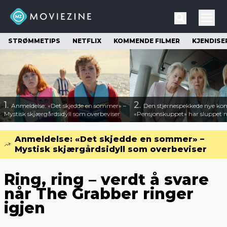
STRØMMETIPS
NETFLIX
KOMMENDE FILMER
KJENDISE
1.
2.
Anmeldelse: «Det skjedde en sommer» –
Den stjernespekkede nye ko
Mystisk skjærgårdsidyll som overbeviser
«Pensjonskuppet» har sluppet ny
Anmeldelse: «Det skjedde en sommer» –
Mystisk skjærgårdsidyll som overbeviser
Ring, ring – verdt å svare
når The Grabber ringer
igjen