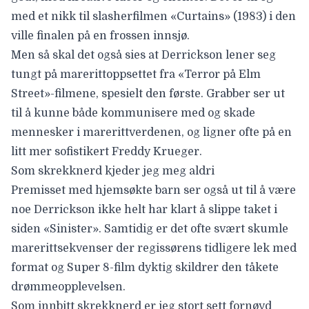
med et nikk til slasherfilmen «Curtains» (1983) i den
ville finalen på en frossen innsjø.
Men så skal det også sies at Derrickson lener seg
tungt på marerittoppsettet fra «Terror på Elm
Street»-filmene, spesielt den første. Grabber ser ut
til å kunne både kommunisere med og skade
mennesker i marerittverdenen, og ligner ofte på en
litt mer sofistikert Freddy Krueger.
Som skrekknerd kjeder jeg meg aldri
Premisset med hjemsøkte barn ser også ut til å være
noe Derrickson ikke helt har klart å slippe taket i
siden «Sinister». Samtidig er det ofte svært skumle
marerittsekvenser der regissørens tidligere lek med
format og Super 8-film dyktig skildrer den tåkete
drømmeopplevelsen.
Som innbitt skrekknerd er jeg stort sett fornøyd