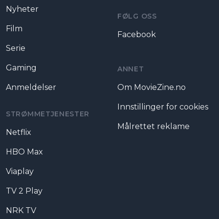
Nyheter
FØLG OSS
Film
Facebook
Serie
Gaming
ANNET
Anmeldelser
Om MovieZine.no
Innstillinger for cookies
STRØMMETJENESTER
Målrettet reklame
Netflix
HBO Max
Viaplay
TV 2 Play
NRK TV