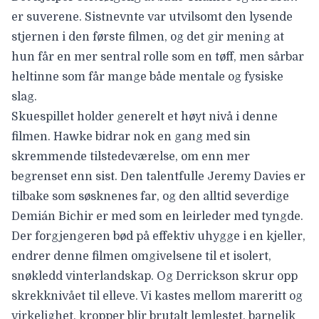
er suverene. Sistnevnte var utvilsomt den lysende
stjernen i den første filmen, og det gir mening at
hun får en mer sentral rolle som en tøff, men sårbar
heltinne som får mange både mentale og fysiske
slag.
Skuespillet holder generelt et høyt nivå i denne
filmen. Hawke bidrar nok en gang med sin
skremmende tilstedeværelse, om enn mer
begrenset enn sist. Den talentfulle
Jeremy Davies er
tilbake som søsknenes far, og den alltid severdige
Demián Bichir
er med som en leirleder med tyngde.
Der forgjengeren bød på effektiv uhygge i en kjeller,
endrer denne filmen omgivelsene til et isolert,
snøkledd vinterlandskap. Og Derrickson skrur opp
skrekknivået til elleve. Vi kastes mellom mareritt og
virkelighet, kropper blir brutalt lemlestet, barnelik