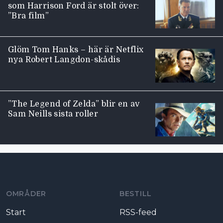
som Harrison Ford är stolt över:
”Bra film”
Glöm Tom Hanks – här är Netflix
nya Robert Langdon-skådis
”The Legend of Zelda” blir en av
Sam Neills sista roller
Moviezine footer navigation
OMRÅDER
BESTILL
Start
RSS-feed