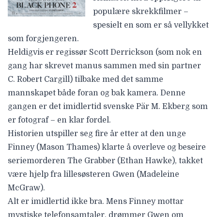
populære skrekkfilmer –
spesielt en som er så vellykket
som forgjengeren.
Heldigvis er regissør
Scott Derrickson
(som nok en
gang har skrevet manus sammen med sin partner
C. Robert Cargill) tilbake med det samme
mannskapet både foran og bak kamera. Denne
gangen er det imidlertid svenske
Pär M. Ekberg
som
er fotograf – en klar fordel.
Historien utspiller seg fire år etter at den unge
Finney
(Mason Thames)
klarte å overleve og beseire
seriemorderen The Grabber
(Ethan Hawke
), takket
være hjelp fra lillesøsteren Gwen
(Madeleine
McGraw
).
Alt er imidlertid ikke bra. Mens Finney mottar
mystiske telefonsamtaler, drømmer Gwen om