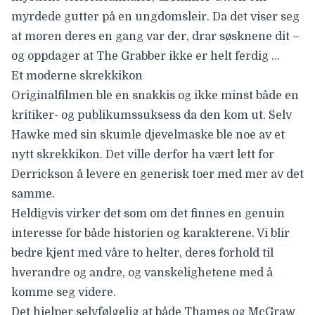
myrdede gutter på en ungdomsleir. Da det viser seg
at moren deres en gang var der, drar søsknene dit –
og oppdager at The Grabber ikke er helt ferdig …
Et moderne skrekkikon
Originalfilmen ble en snakkis og ikke minst både en
kritiker- og publikumssuksess da den kom ut. Selv
Hawke med sin skumle djevelmaske ble noe av et
nytt skrekkikon. Det ville derfor ha vært lett for
Derrickson å levere en generisk toer med mer av det
samme.
Heldigvis virker det som om det finnes en genuin
interesse for både historien og karakterene. Vi blir
bedre kjent med våre to helter, deres forhold til
hverandre og andre, og vanskelighetene med å
komme seg videre.
Det hjelper selvfølgelig at både Thames og McGraw