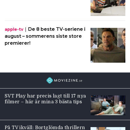
|
De 8 beste TV-seriene i
apple-tv
august – sommerens siste store
premierer!
SVT Play har precis lagt till 17 nya
filmer – här är mina 3 bästa tips
På TV ikväll: Bortglömda thrillern