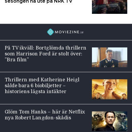
sesongen nå ute på NRK TV
På TV ikväll: Bortglömda thrillern
som Harrison Ford är stolt över:
”Bra film”
Thrillern med Katherine Heigl
sålde bara 6 biobiljetter –
historiens lägsta intäkter
Glöm Tom Hanks – här är Netflix
nya Robert Langdon-skådis