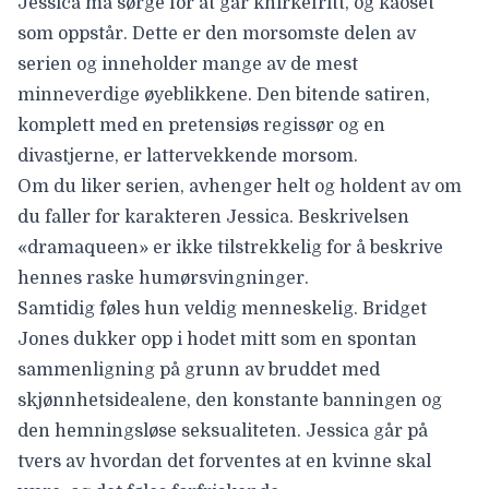
Jessica må sørge for at går knirkefritt, og kaoset
som oppstår. Dette er den morsomste delen av
serien og inneholder mange av de mest
minneverdige øyeblikkene. Den bitende satiren,
komplett med en pretensiøs regissør og en
divastjerne, er lattervekkende morsom.
Om du liker serien, avhenger helt og holdent av om
du faller for karakteren Jessica. Beskrivelsen
«dramaqueen» er ikke tilstrekkelig for å beskrive
hennes raske humørsvingninger.
Samtidig føles hun veldig menneskelig. Bridget
Jones dukker opp i hodet mitt som en spontan
sammenligning på grunn av bruddet med
skjønnhetsidealene, den konstante banningen og
den hemningsløse seksualiteten. Jessica går på
tvers av hvordan det forventes at en kvinne skal