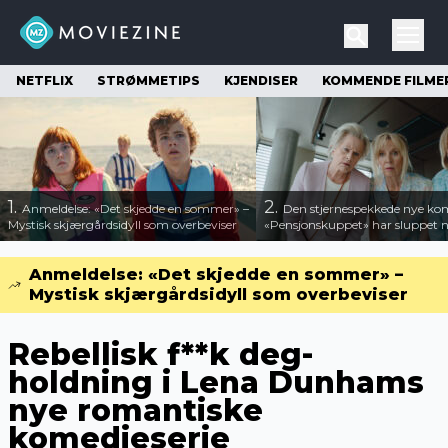
NETFLIX
STRØMMETIPS
KJENDISER
KOMMENDE FILME
1.
2.
Anmeldelse: «Det skjedde en sommer» –
Den stjernespekkede nye ko
Mystisk skjærgårdsidyll som overbeviser
«Pensjonskuppet» har sluppet ny
Anmeldelse: «Det skjedde en sommer» –
Mystisk skjærgårdsidyll som overbeviser
Rebellisk f**k deg-
holdning i Lena Dunhams
nye romantiske
komedieserie