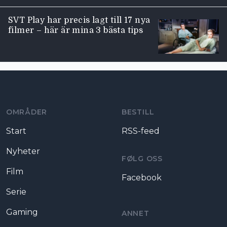
SVT Play har precis lagt till 17 nya
filmer – här är mina 3 bästa tips
Moviezine footer navigation
OMRÅDER
BESTILL
Start
RSS-feed
Nyheter
FØLG OSS
Film
Facebook
Serie
Gaming
ANNET