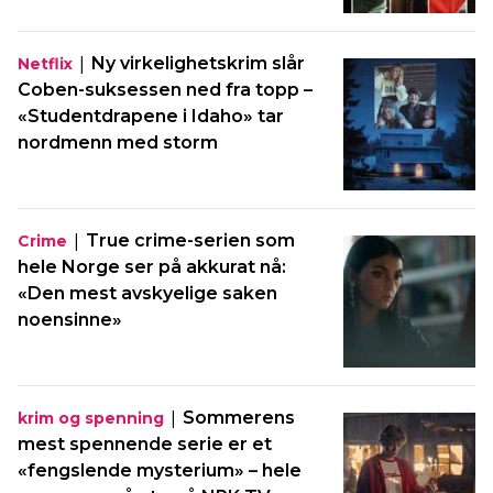
|
Ny virkelighetskrim slår
Netflix
Coben-suksessen ned fra topp –
«Studentdrapene i Idaho» tar
nordmenn med storm
|
True crime-serien som
Crime
hele Norge ser på akkurat nå:
«Den mest avskyelige saken
noensinne»
|
Sommerens
krim og spenning
mest spennende serie er et
«fengslende mysterium» – hele