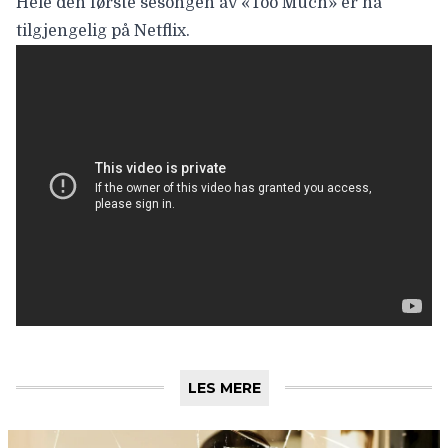
Hele den første sesongen av «Too Much» er nå
tilgjengelig på Netflix.
LES MERE