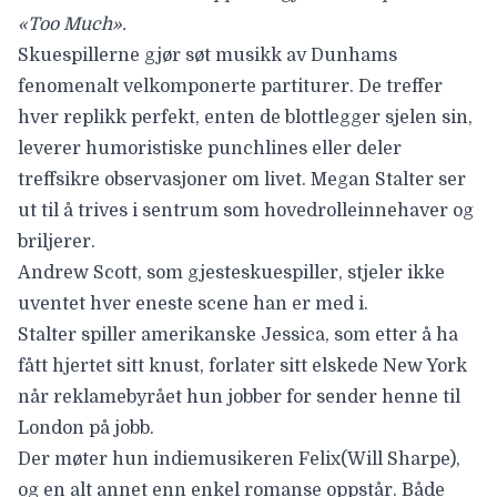
«Too Much».
Skuespillerne gjør søt musikk av Dunhams
fenomenalt velkomponerte partiturer. De treffer
hver replikk perfekt, enten de blottlegger sjelen sin,
leverer humoristiske punchlines eller deler
treffsikre observasjoner om livet. Megan Stalter ser
ut til å trives i sentrum som hovedrolleinnehaver og
briljerer.
Andrew Scott, som gjesteskuespiller, stjeler ikke
uventet hver eneste scene han er med i.
Stalter spiller amerikanske Jessica, som etter å ha
fått hjertet sitt knust, forlater sitt elskede New York
når reklamebyrået hun jobber for sender henne til
London på jobb.
Der møter hun indiemusikeren Felix
(Will Sharpe)
,
og en alt annet enn enkel romanse oppstår. Både