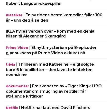
Robert Langdon-skuespiller
|
En av tidens beste komedier fyller 100
Klassiker
år – unn deg å se den
IKEA hylles verden over – kom med en genial
hilsen til Alexander Skarsgård
|
Et nytt mysterium på 8-episoder
Prime Video
gjør suksess på Prime Video akkurat nå
|
Thrilleren med Katherine Heigl solgte
trivia
bare 6 kinobilletter – den laveste inntekten
noensinne
|
Fra skaperen av «Tiger King»: HBO-
dokumentar
dokumentar om smugling av reptiler får
strålende kritikker
|
Netflix har lagt ned David Finchers
Netflix