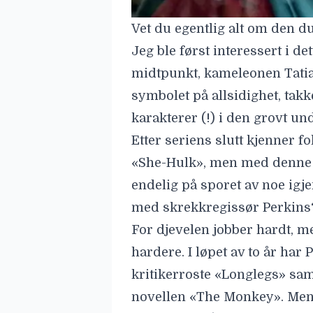
Vet du egentlig alt om den du
Jeg ble først interessert i d
midtpunkt, kameleonen
Tati
symbolet på allsidighet, ta
karakterer (!) i den grovt u
Etter seriens slutt kjenner fo
«She-Hulk», men med denne d
endelig på sporet av noe igj
med skrekkregissør Perkins
For djevelen jobber hardt, 
hardere. I løpet av to år har P
kritikerroste «Longlegs» sam
novellen
«The Monkey». Men d