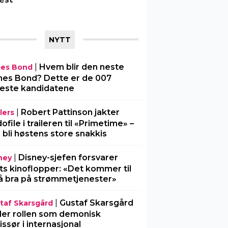
NYTT
|
Hvem blir den neste
es Bond
es Bond? Dette er de 007
este kandidatene
|
Robert Pattinson jakter
lers
ofile i traileren til «Primetime» –
 bli høstens store snakkis
|
Disney-sjefen forsvarer
ney
ts kinoflopper: «Det kommer til
å bra på strømmetjenester»
|
Gustaf Skarsgård
taf Skarsgård
ller rollen som demonisk
issør i internasjonal