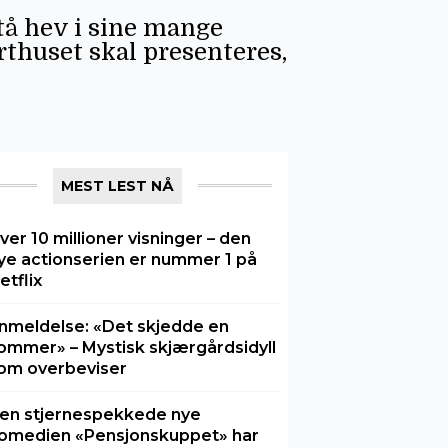
tå hev i sine mange
thuset skal presenteres,
MEST LEST NÅ
ver 10 millioner visninger – den
ye actionserien er nummer 1 på
etflix
nmeldelse: «Det skjedde en
ommer» – Mystisk skjærgårdsidyll
om overbeviser
en stjernespekkede nye
omedien «Pensjonskuppet» har