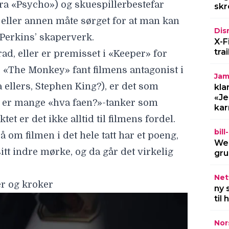
ra «Psycho») og
skuespillerbestefar
skr
n eller annen måte sørget for at man kan
Dis
Perkins’ skaperverk.
X-F
tra
ad, eller er premisset i «Keeper» for
 «The Monkey» fant filmens antagonist i
Jam
 ellers, Stephen King?), er det som
kla
«Je
et er mange «hva faen?»-tanker som
kar
t er det ikke alltid til filmens fordel.
bil
på om filmen i det hele tatt har et poeng,
Wel
itt indre mørke, og da går det virkelig
gru
Netf
er og kroker
ny 
til
Nor