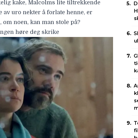
lig kake, Malcolms lite tiltrekkende
D
H
 av uro nekter å forlate henne, er
s
, om noen, kan man stole på?
ingen høre deg skrike
S
u
G
t
k
A
k
s
m
T
f
b