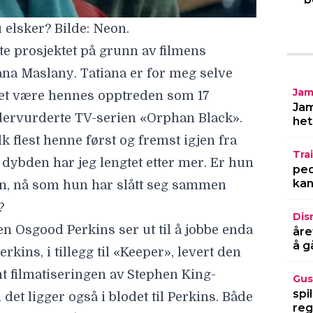
 elsker? Bilde: Neon.
ette prosjektet på grunn av filmens
ana Maslany
. Tatiana er for meg selve
Jam
kket være hennes opptreden som 17
Jam
ndervurderte TV-serien «Orphan Black».
het
lk flest henne først og fremst igjen fra
Trai
ybden har jeg lengtet etter mer. Er hun
ped
kan
en, nå som hun har slått seg sammen
?
Dis
men
Osgood Perkins
ser ut til å jobbe enda
åre
å g
erkins, i tillegg til «Keeper», levert den
t filmatiseringen av
Stephen King-
Gus
spi
et ligger også i blodet til Perkins. Både
reg