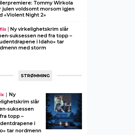
ilerpremiere: Tommy Wirkola
r julen voldsomt morsom igjen
 «Violent Night 2»
|
Ny virkelighetskrim slår
lix
en-suksessen ned fra topp –
udentdrapene i Idaho» tar
rdmenn med storm
STRØMMING
|
Ny
ix
elighetskrim slår
en-suksessen
fra topp –
dentdrapene i
o» tar nordmenn