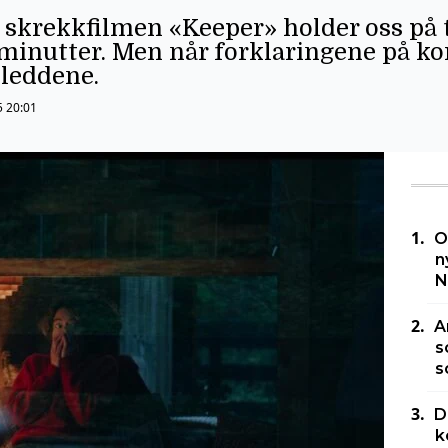
 skrekkfilmen «Keeper» holder oss på 
minutter. Men når forklaringene på kor
 leddene.
5 20:01
O
n
N
A
s
s
D
k