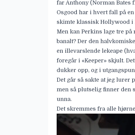
far
Anthony
(Norman Bates f
Osgood
har i hvert fall på e
skimte klassisk Hollywood i 
Men kan Perkins lage tre på r
banalt? Der den halvkomiske
en illevarslende lekeape (hva
foregår i «Keeper» skjult. D
dukker opp, og i utgangspunkte
Det går så sakte at jeg lurer 
men så plutselig finner den s
unna.
Det skremmes fra alle hjørn