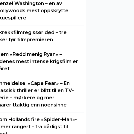
enzel Washington – en av
ollywoods mest oppskrytte
kuespillere
krekkfilmregissør død – tre
ker før filmpremieren
lem «Redd menig Ryan» –
idenes mest intense krigsfilm er
året
nmeldelse: «Cape Fear» – En
lassisk thriller er blitt til en TV-
erie – mørkere og mer
arerittaktig enn noensinne
om Hollands fire «Spider-Man»-
ilmer rangert – fra dårligst til
est