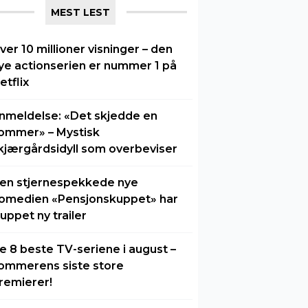
MEST LEST
ver 10 millioner visninger – den
ye actionserien er nummer 1 på
etflix
nmeldelse: «Det skjedde en
ommer» – Mystisk
kjærgårdsidyll som overbeviser
en stjernespekkede nye
omedien «Pensjonskuppet» har
luppet ny trailer
e 8 beste TV-seriene i august –
ommerens siste store
remierer!