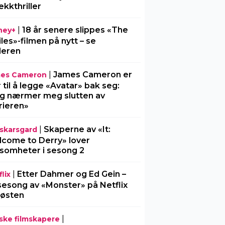
ekkthriller
|
18 år senere slippes «The
ney+
iles»-filmen på nytt – se
ileren
|
James Cameron er
es Cameron
r til å legge «Avatar» bak seg:
g nærmer meg slutten av
rieren»
|
Skaperne av «It:
l-skarsgard
come to Derry» lover
somheter i sesong 2
|
Etter Dahmer og Ed Gein –
lix
sesong av «Monster» på Netflix
 høsten
|
ske filmskapere