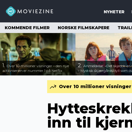
NYHETER
KOMMENDE FILMER
NORSKE FILMSKAPERE
TRAIL
1.
2.
Over 10 millioner visninger – den nye
Anmeldelse: «Det skjedde e
actionserien er nummer 1 på Netflix
– Mystisk skjærgårdsidyll som o
Over 10 millioner visninge
Hytteskrek
inn til kjer