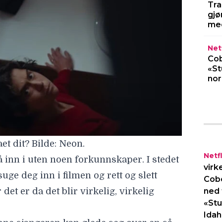
Tra
gjø
med
Netf
Cob
«St
no
 dit? Bilde: Neon.
Netfl
å inn i uten noen forkunnskaper. I stedet
virk
uge deg inn i filmen og rett og slett
Cob
ned 
 det er da det blir virkelig, virkelig
«Stu
Idah