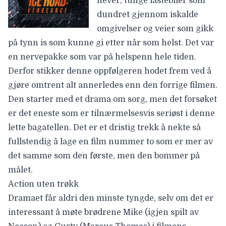
never, tunge lastebiler som
dundret gjennom iskalde
omgivelser og veier som gikk
på tynn is som kunne gi etter når som helst. Det var
en nervepakke som var på helspenn hele tiden.
Derfor stikker denne oppfølgeren hodet frem ved å
gjøre omtrent alt annerledes enn den forrige filmen.
Den starter med et drama om sorg, men det forsøket
er det eneste som er tilnærmelsesvis seriøst i denne
lette bagatellen. Det er et dristig trekk å nekte så
fullstendig å lage en film nummer to som er mer av
det samme som den første, men den bommer på
målet.
Action uten trøkk
Dramaet får aldri den minste tyngde, selv om det er
interessant å møte brødrene Mike (igjen spilt av