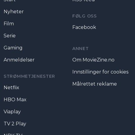
Nyheter
FØLG OSS
Film
Facebook
Serie
Gaming
ANNET
Anmeldelser
Om MovieZine.no
Innstillinger for cookies
STRØMMETJENESTER
Målrettet reklame
Netflix
HBO Max
Viaplay
TV 2 Play