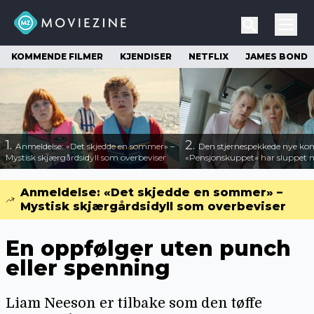
KOMMENDE FILMER
KJENDISER
NETFLIX
JAMES BOND
1.
2.
Anmeldelse: «Det skjedde en sommer» –
Den stjernespekkede nye ko
Mystisk skjærgårdsidyll som overbeviser
«Pensjonskuppet» har sluppet ny
Anmeldelse: «Det skjedde en sommer» –
Mystisk skjærgårdsidyll som overbeviser
En oppfølger uten punch
eller spenning
Liam Neeson er tilbake som den tøffe