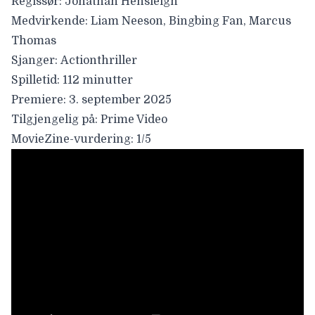
Regissør:
Jonathan Hensleigh
Medvirkende
:
Liam Neeson, Bingbing Fan, Marcus
Thomas
Sjanger:
Actionthriller
Spilletid:
112 minutter
Premiere:
3. september 2025
Tilgjengelig på:
Prime Video
MovieZine-vurdering:
1/5