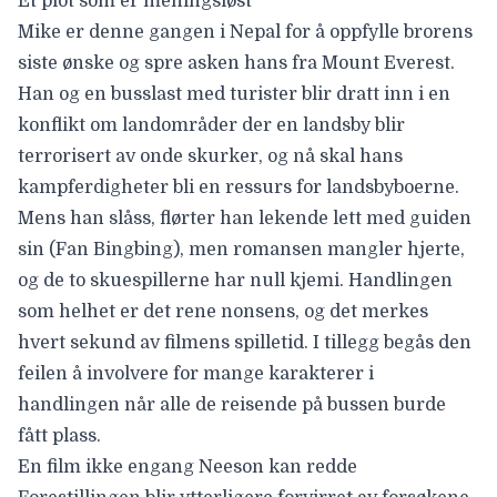
Et plot som er meningsløst
Mike er denne gangen i Nepal for å oppfylle brorens
siste ønske og spre asken hans fra Mount Everest.
Han og en busslast med turister blir dratt inn i en
konflikt om landområder der en landsby blir
terrorisert av onde skurker, og nå skal hans
kampferdigheter bli en ressurs for landsbyboerne.
Mens han slåss, flørter han lekende lett med guiden
sin (Fan Bingbing), men romansen mangler hjerte,
og de to skuespillerne har null kjemi. Handlingen
som helhet er det rene nonsens, og det merkes
hvert sekund av filmens spilletid. I tillegg begås den
feilen å involvere for mange karakterer i
handlingen når alle de reisende på bussen burde
fått plass.
En film ikke engang Neeson kan redde