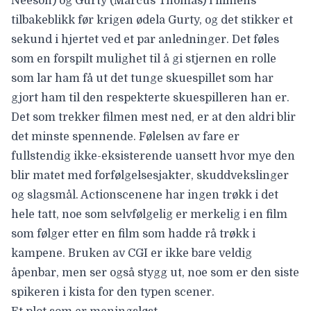
Neeson) og Gurty (Marcus Thomas) i filmens
tilbakeblikk før krigen ødela Gurty, og det stikker et
sekund i hjertet ved et par anledninger. Det føles
som en forspilt mulighet til å gi stjernen en rolle
som lar ham få ut det tunge skuespillet som har
gjort ham til den respekterte skuespilleren han er.
Det som trekker filmen mest ned, er at den aldri blir
det minste spennende. Følelsen av fare er
fullstendig ikke-eksisterende uansett hvor mye den
blir matet med forfølgelsesjakter, skuddvekslinger
og slagsmål. Actionscenene har ingen trøkk i det
hele tatt, noe som selvfølgelig er merkelig i en film
som følger etter en film som hadde rå trøkk i
kampene. Bruken av CGI er ikke bare veldig
åpenbar, men ser også stygg ut, noe som er den siste
spikeren i kista for den typen scener.