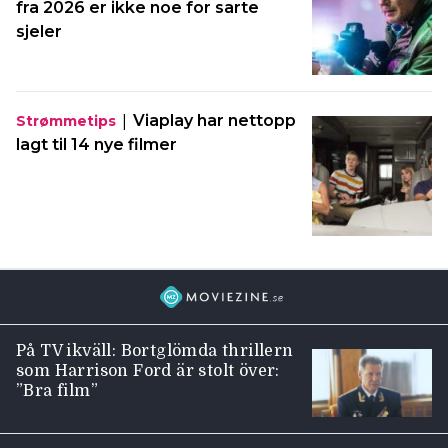
fra 2026 er ikke noe for sarte
sjeler
|
Viaplay har nettopp
Strømmetips
lagt til 14 nye filmer
På TV ikväll: Bortglömda thrillern
som Harrison Ford är stolt över:
”Bra film”