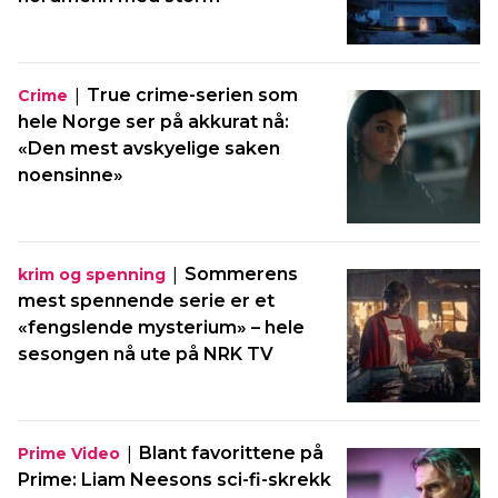
|
True crime-serien som
Crime
hele Norge ser på akkurat nå:
«Den mest avskyelige saken
noensinne»
|
Sommerens
krim og spenning
mest spennende serie er et
«fengslende mysterium» – hele
sesongen nå ute på NRK TV
|
Blant favorittene på
Prime Video
Prime: Liam Neesons sci-fi-skrekk