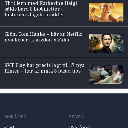
Thrillern med Katherine Heigl
sålde bara 6 biobiljetter –
historiens lägsta intäkter
Glöm Tom Hanks – här är Netflix
nya Robert Langdon-skådis
SVT Play har precis lagt till 17 nya
filmer – här är mina 3 bästa tips
Moviezine footer navigation
OMRÅDER
BESTILL
Start
RSS-feed