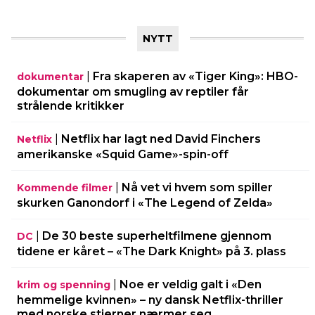
NYTT
|
Fra skaperen av «Tiger King»: HBO-
dokumentar
dokumentar om smugling av reptiler får
strålende kritikker
|
Netflix har lagt ned David Finchers
Netflix
amerikanske «Squid Game»-spin-off
|
Nå vet vi hvem som spiller
Kommende filmer
skurken Ganondorf i «The Legend of Zelda»
|
De 30 beste superheltfilmene gjennom
DC
tidene er kåret – «The Dark Knight» på 3. plass
|
Noe er veldig galt i «Den
krim og spenning
hemmelige kvinnen» – ny dansk Netflix-thriller
med norske stjerner nærmer seg