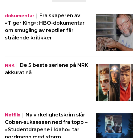
|
Fra skaperen av
dokumentar
«Tiger King»: HBO-dokumentar
om smugling av reptiler får
strålende kritikker
|
De 5 beste seriene på NRK
NRK
akkurat nå
|
Ny virkelighetskrim slår
Netflix
Coben-suksessen ned fra topp –
«Studentdrapene i Idaho» tar
nordmenn med storm