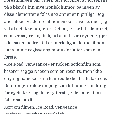
Forestillingen blir ytterligere forvirret av forsøkene
på å blande inn mye ironisk humor, og ingen av
disse elementene føles noe annet enn pinlige. Jeg
aner ikke hva denne filmen ønsker å være, men jeg
vet at det ikke fungerer. Det fargerike billedspråket,
som ser så grelt og billig ut at det svir i øynene, gjør
ikke saken bedre. Det er merkelig at denne filmen
har samme regissør og manusforfatter som den
første.
«Ice Road: Vengeance» er nok en actionfilm som
baserer seg på Neeson som en ressurs, men ikke
engang hans karisma kan redde den fra katastrofe.
Den fungerer ikke engang som lett underholdning
for øyeblikket, og det er ytterst sjelden at en film
faller så hardt.
Kort om filmen: Ice Road: Vengeance