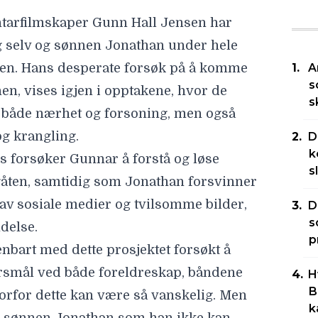
arfilmskaper Gunn Hall Jensen har
g selv og sønnen Jonathan under hele
en. Hans desperate forsøk på å komme
A
s
n, vises igjen i opptakene, hvor de
s
 både nærhet og forsoning, men også
g krangling.
D
k
s forsøker Gunnar å forstå og løse
s
gåten, samtidig som Jonathan forsvinner
 av sosiale medier og tvilsomme bilder,
D
s
ndelse.
p
nbart med dette prosjektet forsøkt å
ørsmål ved både foreldreskap, båndene
H
B
orfor dette kan være så vanskelig. Men
k