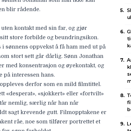
d sønnen Jonathan som han ikke kan
en blir rådende.
S
u
uten kontakt med sin far, og gjør
G
sitt store forbilde og beundringsikon.
t
k
 i sønnens oppvekst å få ham med ut på
som stort sett går dårlig. Sønn Jonathan
A
mer med konsentrasjon og øyekontakt, og
k
s
e på interessen hans.
m
 oppleves derfor som en mild filmtittel.
t «desperat», «sjokkert» eller «fortvilt»
T
f
år nemlig, særlig når han når
b
t sagt krevende gutt. Filmopptakene er
ent råe, noe som tilfører portrettet et
L
t