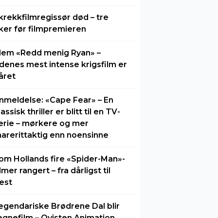
krekkfilmregissør død – tre
ker før filmpremieren
lem «Redd menig Ryan» –
idenes mest intense krigsfilm er
året
nmeldelse: «Cape Fear» – En
lassisk thriller er blitt til en TV-
erie – mørkere og mer
arerittaktig enn noensinne
om Hollands fire «Spider-Man»-
ilmer rangert – fra dårligst til
est
egendariske Brødrene Dal blir
egnefilm – Qvisten Animation