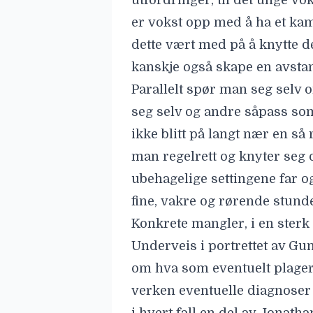
utfordringer, til det unge v
er vokst opp med å ha et kam
dette vært med på å knytte
kanskje også skape en avsta
Parallelt spør man seg selv o
seg selv og andre såpass som
ikke blitt på langt nær en så
man regelrett og knyter seg 
ubehagelige settingene far o
fine, vakre og rørende stunde
Konkrete mangler, i en sterk
Underveis i portrettet av Gu
om hva som eventuelt plager
verken eventuelle diagnoser 