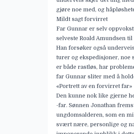
underveis skjer det ting me
gjøre noe med, og håpløshet
Mildt sagt forvirret
Far Gunnar er selv oppvokst 
selveste Roald Amundsen til 
Han forsøker også underveis
turer og ekspedisjoner, noe 
er både rastløs, har proble
far Gunnar sliter med å hold
«Portrett av en forvirret far»
Den kunne nok like gjerne het
-far. Sønnen Jonathan fremst
ungdomsalderen, som en mild
svært nære, personlige og nak