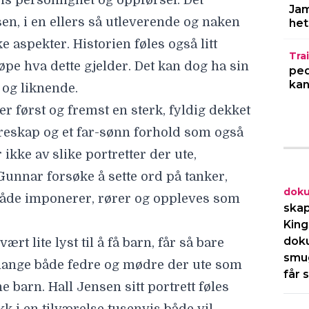
ans personlighet og oppførsel. Det
Jam
sen, i en ellers så utleverende og naken
het
e aspekter. Historien føles også litt
Trai
røpe hva dette gjelder. Det kan dog ha sin
ped
kan
d og liknende.
 er først og fremst en sterk, fyldig dekket
dreskap og et far-sønn forhold som også
 ikke av slike portretter der ute,
Gunnar forsøke å sette ord på tanker,
dok
 både imponerer, rører og oppleves som
skap
King
dok
rt lite lyst til å få barn, får så bare
smug
mange både fedre og mødre der ute som
får 
 barn. Hall Jensen sitt portrett føles