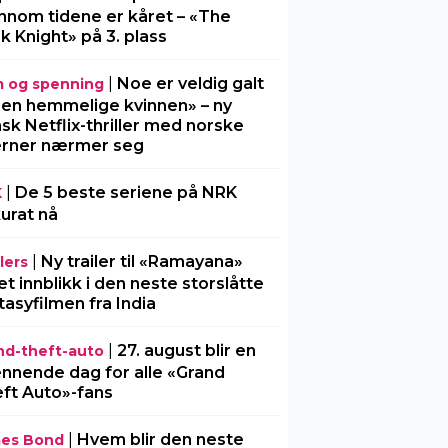
nnom tidene er kåret – «The
k Knight» på 3. plass
|
Noe er veldig galt
m og spenning
Den hemmelige kvinnen» – ny
sk Netflix-thriller med norske
erner nærmer seg
|
De 5 beste seriene på NRK
K
urat nå
|
Ny trailer til «Ramayana»
lers
 et innblikk i den neste storslåtte
tasyfilmen fra India
|
27. august blir en
nd-theft-auto
nnende dag for alle «Grand
ft Auto»-fans
|
Hvem blir den neste
es Bond