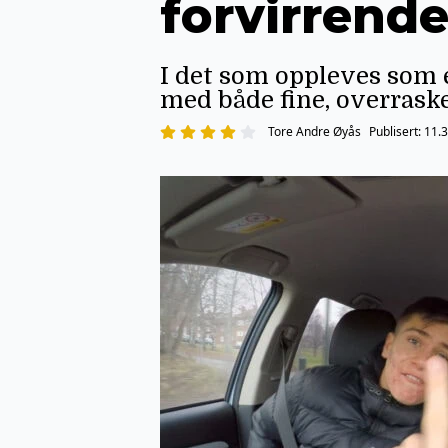
forvirrend
I det som oppleves som 
med både fine, overrask
Tore Andre Øyås
Publisert:
11.3