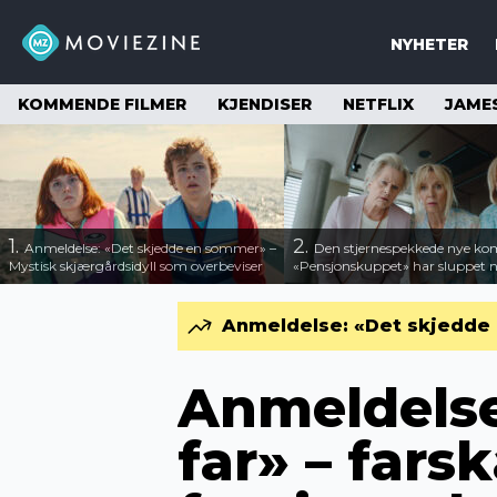
NYHETER
KOMMENDE FILMER
KJENDISER
NETFLIX
JAME
1.
2.
Anmeldelse: «Det skjedde en sommer» –
Den stjernespekkede nye ko
Mystisk skjærgårdsidyll som overbeviser
«Pensjonskuppet» har sluppet ny
Anmeldelse: «Det skjedde 
Anmeldelse:
far» – fars