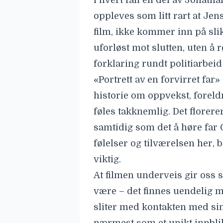
i hvert fall en del av Jonath
oppleves som litt rart at Jen
film, ikke kommer inn på slik
uforløst mot slutten, uten å 
forklaring rundt politiarbei
«Portrett av en forvirret far»
historie om oppvekst, forel
føles takknemlig. Det florerer
samtidig som det å høre far 
følelser og tilværelsen her,
viktig.
At filmen underveis gir oss svæ
være – det finnes uendelig 
sliter med kontakten med sine