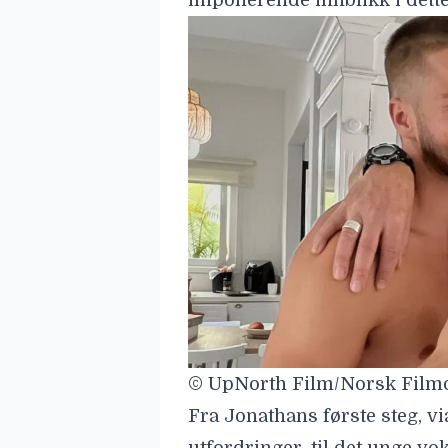
imponerende innblikk i dette
© UpNorth Film/Norsk Filmd
Fra Jonathans første steg, v