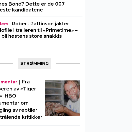
es Bond? Dette er de 007
este kandidatene
|
Robert Pattinson jakter
lers
ofile i traileren til «Primetime» –
 bli høstens store snakkis
STRØMMING
|
Fra
umentar
eren av «Tiger
»: HBO-
umentar om
ling av reptiler
strålende kritikker