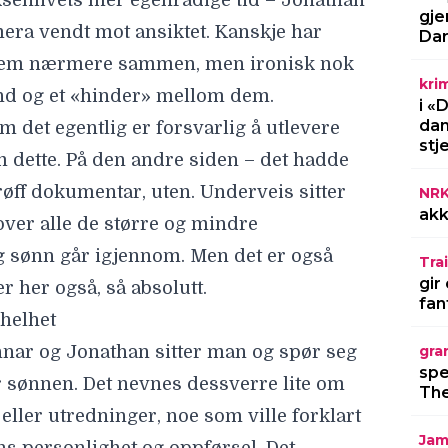
oksenlivets mer egenrådige tid – Jonathan
gje
era vendt mot ansiktet. Kanskje har
Dar
 dem nærmere sammen, men ironisk nok
kri
nd og et «hinder» mellom dem.
i «
dan
m det egentlig er forsvarlig å utlevere
stj
 dette. På den andre siden – det hadde
 røff dokumentar, uten. Underveis sitter
NR
akk
over alle de større og mindre
g sønn går igjennom. Men det er også
Trai
gir
r her også, så absolutt.
fan
 helhet
gra
nnar og Jonathan sitter man og spør seg
spe
 sønnen. Det nevnes dessverre lite om
The
eller utredninger, noe som ville forklart
Jam