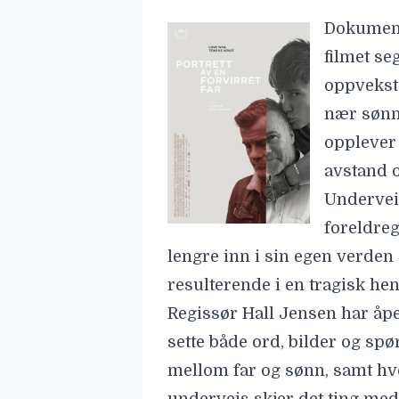
Dokument
filmet se
oppvekst
nær sønne
opplever
avstand o
Undervei
foreldre
lengre inn i sin egen verden
resulterende i en tragisk he
Regissør Hall Jensen har åpe
sette både ord, bilder og sp
mellom far og sønn, samt hv