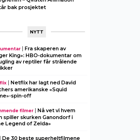
tår bak prosjektet
NYTT
|
Fra skaperen av
umentar
ger King»: HBO-dokumentar om
gling av reptiler får strålende
tikker
|
Netflix har lagt ned David
lix
chers amerikanske «Squid
e»-spin-off
|
Nå vet vi hvem
mende filmer
 spiller skurken Ganondorf i
e Legend of Zelda»
|
De 30 beste superheltfilmene