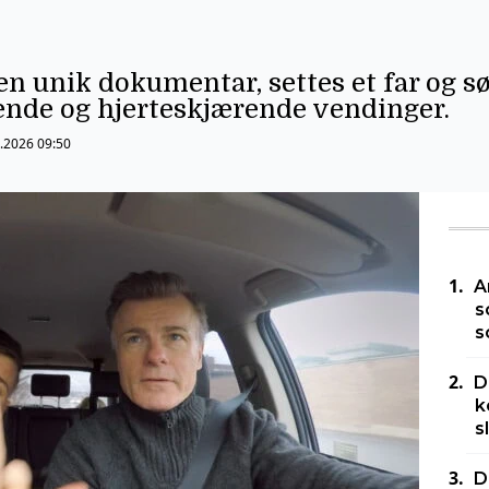
e
en unik dokumentar, settes et far og s
ende og hjerteskjærende vendinger.
.2026 09:50
A
s
s
D
k
s
D