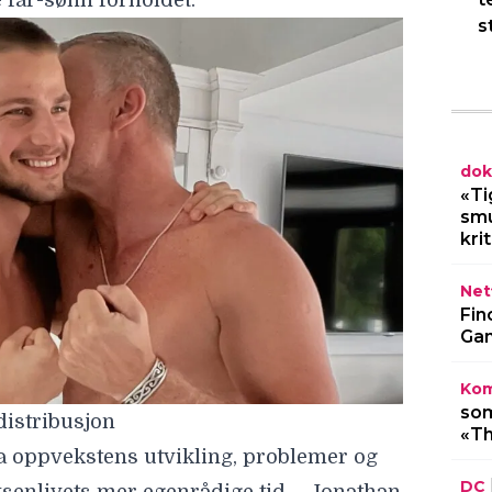
 far-sønn forholdet.
s
dok
«Ti
smu
kri
Netf
Fin
Gam
Kom
som
istribusjon
«Th
ia oppvekstens utvikling, problemer og
DC