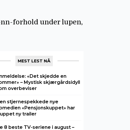
ønn-forhold under lupen,
MEST LEST NÅ
nmeldelse: «Det skjedde en
ommer» – Mystisk skjærgårdsidyll
om overbeviser
en stjernespekkede nye
omedien «Pensjonskuppet» har
luppet ny trailer
e 8 beste TV-seriene i august –