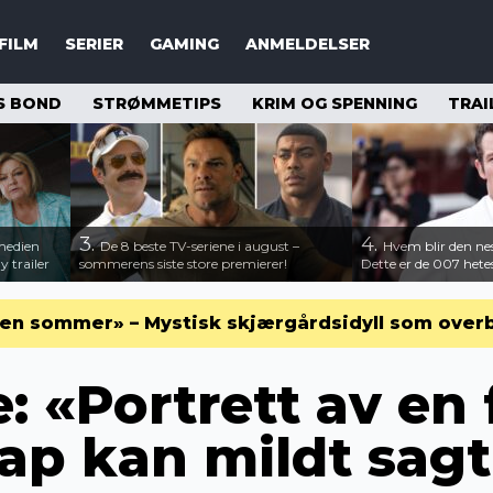
FILM
SERIER
GAMING
ANMELDELSER
S BOND
STRØMMETIPS
KRIM OG SPENNING
TRAI
3.
4.
medien
De 8 beste TV-seriene i august –
Hvem blir den n
 trailer
sommerens siste store premierer!
Dette er de 007 hete
en sommer» – Mystisk skjærgårdsidyll som over
 «Portrett av en 
kap kan mildt sag