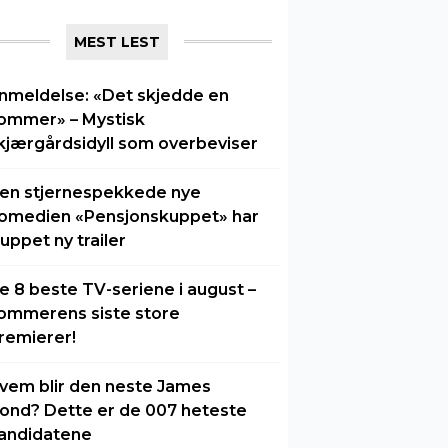
MEST LEST
nmeldelse: «Det skjedde en
ommer» – Mystisk
kjærgårdsidyll som overbeviser
en stjernespekkede nye
omedien «Pensjonskuppet» har
luppet ny trailer
e 8 beste TV-seriene i august –
ommerens siste store
remierer!
vem blir den neste James
ond? Dette er de 007 heteste
andidatene