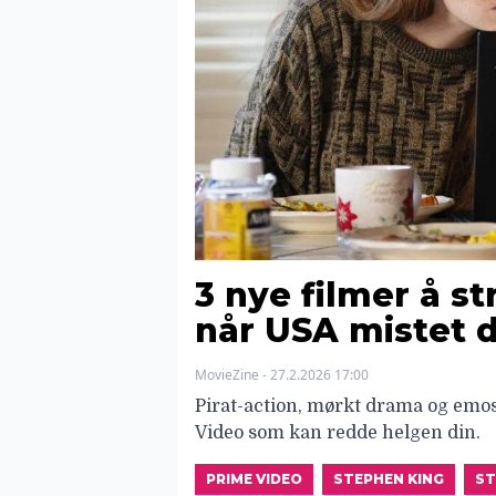
3 nye filmer å s
når USA mistet d
MovieZine - 27.2.2026 17:00
Pirat-action, mørkt drama og emosj
Video som kan redde helgen din.
PRIME VIDEO
STEPHEN KING
ST