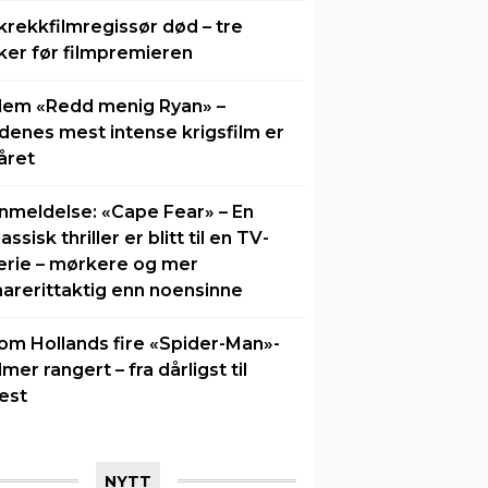
krekkfilmregissør død – tre
ker før filmpremieren
lem «Redd menig Ryan» –
idenes mest intense krigsfilm er
året
nmeldelse: «Cape Fear» – En
lassisk thriller er blitt til en TV-
erie – mørkere og mer
arerittaktig enn noensinne
om Hollands fire «Spider-Man»-
ilmer rangert – fra dårligst til
est
NYTT