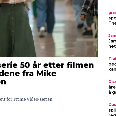
gra
spe
The
Jam
Jam
het
Trai
serie 50 år etter filmen
ped
kan
ldene fra Mike
on
Dis
åre
å g
nt for Prime Video-serien.
Gus
spi
reg