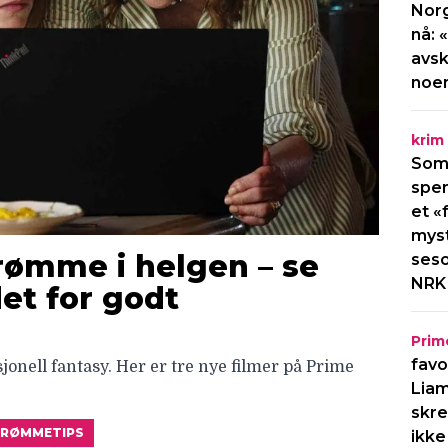
Norg
nå: 
avsk
noe
krim
Som
spen
et «
myst
trømme i helgen – se
seso
NRK
et for godt
Prim
favo
onell fantasy. Her er tre nye filmer på Prime
Liam
skre
RØMMETIPS
ikke