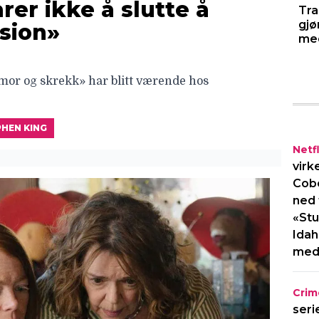
rer ikke å slutte å
Tra
gjø
sion»
med
or og skrekk» har blitt værende hos
HEN KING
Netfl
virk
Cob
ned 
«Stu
Idah
med
Crim
seri