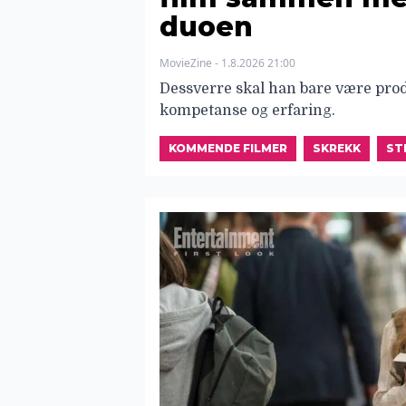
duoen
MovieZine - 1.8.2026 21:00
Dessverre skal han bare være produ
kompetanse og erfaring.
KOMMENDE FILMER
SKREKK
ST