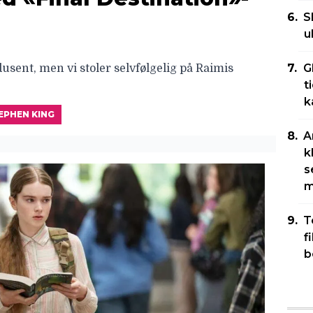
S
u
G
sent, men vi stoler selvfølgelig på Raimis
t
k
EPHEN KING
A
k
s
m
T
f
b