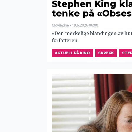
Stephen King kla
tenke på «Obses
MovieZine - 19.6.2026 06:00
«Den merkelige blandingen av hum
forfatteren.
AKTUELL PÅ KINO
SKREKK
STEP