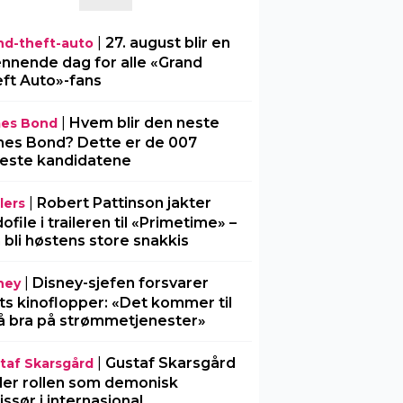
|
27. august blir en
nd-theft-auto
nnende dag for alle «Grand
ft Auto»-fans
|
Hvem blir den neste
es Bond
es Bond? Dette er de 007
este kandidatene
|
Robert Pattinson jakter
lers
ofile i traileren til «Primetime» –
 bli høstens store snakkis
|
Disney-sjefen forsvarer
ney
ts kinoflopper: «Det kommer til
å bra på strømmetjenester»
|
Gustaf Skarsgård
taf Skarsgård
ller rollen som demonisk
issør i internasjonal