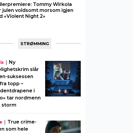
ilerpremiere: Tommy Wirkola
r julen voldsomt morsom igjen
 «Violent Night 2»
STRØMMING
|
Ny
ix
elighetskrim slår
en-suksessen
fra topp –
dentdrapene i
o» tar nordmenn
 storm
|
True crime-
e
en som hele