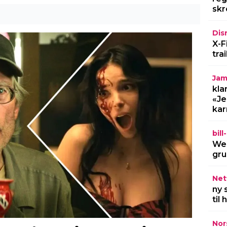
skr
Dis
X-F
tra
Jam
kla
«Je
kar
bil
Wel
gru
Netf
ny 
til
Nor