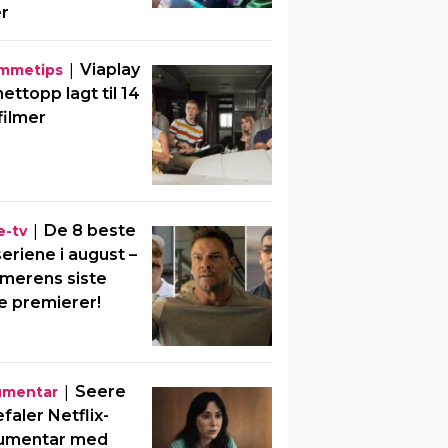
er
|
Viaplay
mmetips
nettopp lagt til 14
filmer
|
De 8 beste
e-tv
eriene i august –
merens siste
e premierer!
|
Seere
umentar
faler Netflix-
umentar med