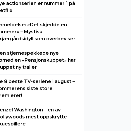
ye actionserien er nummer 1 på
etflix
nmeldelse: «Det skjedde en
ommer» – Mystisk
kjærgårdsidyll som overbeviser
en stjernespekkede nye
omedien «Pensjonskuppet» har
luppet ny trailer
e 8 beste TV-seriene i august –
ommerens siste store
remierer!
enzel Washington – en av
ollywoods mest oppskrytte
kuespillere