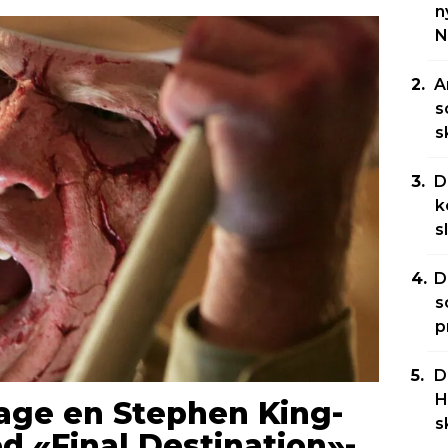
n
N
A
s
s
D
k
s
D
s
p
D
H
lage en Stephen King-
s
 «Final Destination»-