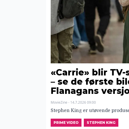
«Carrie» blir TV-
– se de første bi
Flanagans versj
MovieZine - 14.7.2026 09:00
Stephen King er utøvende produse
PRIME VIDEO
STEPHEN KING