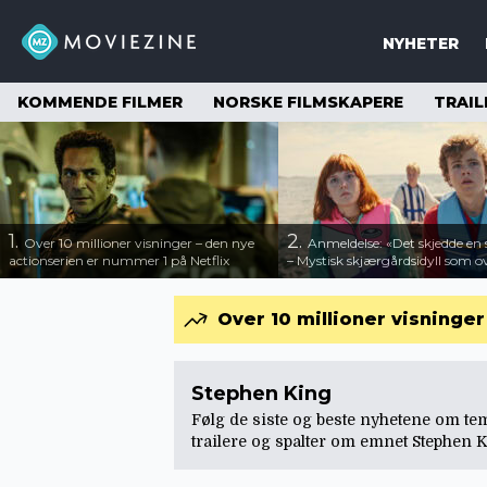
NYHETER
KOMMENDE FILMER
NORSKE FILMSKAPERE
TRAIL
1.
2.
Over 10 millioner visninger – den nye
Anmeldelse: «Det skjedde e
actionserien er nummer 1 på Netflix
– Mystisk skjærgårdsidyll som o
Over 10 millioner visninge
Stephen King
Følg de siste og beste nyhetene om tem
trailere og spalter om emnet Stephen 