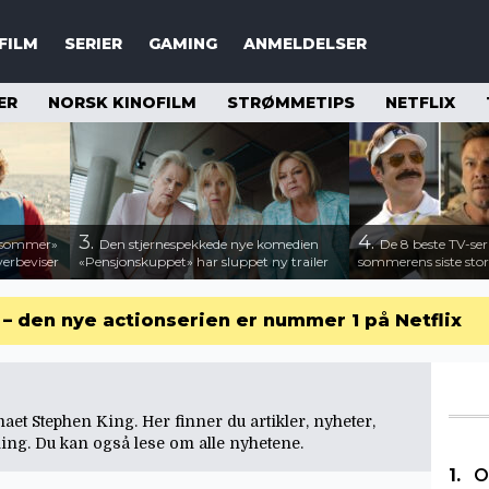
FILM
SERIER
GAMING
ANMELDELSER
ER
NORSK KINOFILM
STRØMMETIPS
NETFLIX
3.
4.
n sommer»
Den stjernespekkede nye komedien
De 8 beste TV-ser
verbeviser
«Pensjonskuppet» har sluppet ny trailer
sommerens siste stor
r – den nye actionserien er nummer 1 på Netflix
aet Stephen King. Her finner du artikler, nyheter,
King. Du kan også lese om
alle nyhetene
.
O