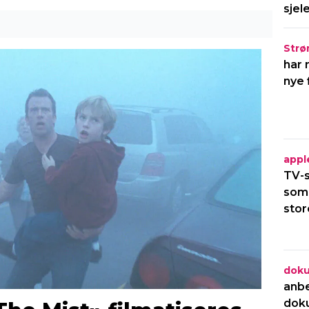
sjel
Strø
har 
nye 
appl
TV-s
som
stor
dok
anbe
dok