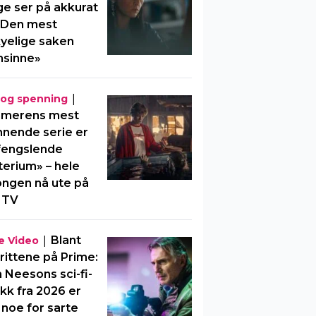
e ser på akkurat
«Den mest
yelige saken
nsinne»
|
 og spenning
merens mest
nende serie er
fengslende
erium» – hele
ngen nå ute på
 TV
|
Blant
e Video
rittene på Prime:
 Neesons sci-fi-
kk fra 2026 er
 noe for sarte