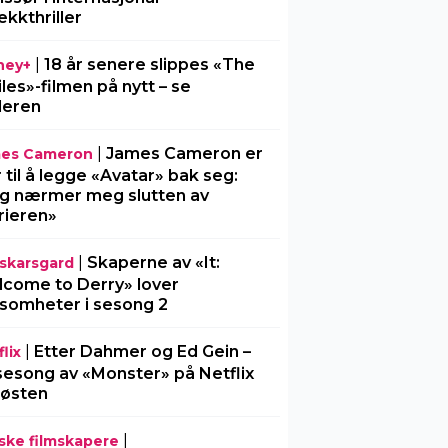
ekkthriller
|
18 år senere slippes «The
ney+
iles»-filmen på nytt – se
ileren
|
James Cameron er
es Cameron
r til å legge «Avatar» bak seg:
g nærmer meg slutten av
rieren»
|
Skaperne av «It:
l-skarsgard
come to Derry» lover
somheter i sesong 2
|
Etter Dahmer og Ed Gein –
lix
sesong av «Monster» på Netflix
 høsten
|
ske filmskapere