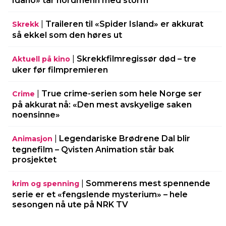
Idaho» tar nordmenn med storm
|
Traileren til «Spider Island» er akkurat
Skrekk
så ekkel som den høres ut
|
Skrekkfilmregissør død – tre
Aktuell på kino
uker før filmpremieren
|
True crime-serien som hele Norge ser
Crime
på akkurat nå: «Den mest avskyelige saken
noensinne»
|
Legendariske Brødrene Dal blir
Animasjon
tegnefilm – Qvisten Animation står bak
prosjektet
|
Sommerens mest spennende
krim og spenning
serie er et «fengslende mysterium» – hele
sesongen nå ute på NRK TV