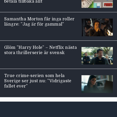
betala tillbaka allt
Samantha Morton får inga roller
längre: ”Jag är för gammal”
Glöm ”Harry Hole” – Netflix nästa
stora thrillerserie är svensk
True crime-serien som hela
Sverige ser just nu: ”Vidrigaste
fallet ever”
Moviezine footer navigation