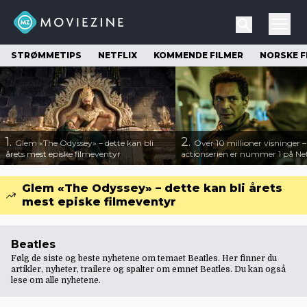
STRØMMETIPS
NETFLIX
KOMMENDE FILMER
NORSKE F
1.
2.
Glem «The Odyssey» – dette kan bli
Over 10 millioner visninger 
årets mest episke filmeventyr
actionserien er nummer 1 på Net
Glem «The Odyssey» – dette kan bli årets
mest episke filmeventyr
Beatles
Følg de siste og beste nyhetene om temaet Beatles. Her finner du
artikler, nyheter, trailere og spalter om emnet Beatles. Du kan også
lese om
alle nyhetene
.