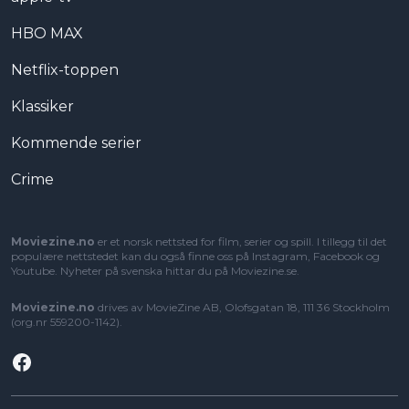
HBO MAX
Netflix-toppen
Klassiker
Kommende serier
Crime
Moviezine.no
er et norsk nettsted for film, serier og spill. I tillegg til det
populære nettstedet kan du også finne oss på Instagram, Facebook og
Youtube. Nyheter på svenska hittar du på
Moviezine.se
.
Moviezine.no
drives av MovieZine AB, Olofsgatan 18, 111 36 Stockholm
(org.nr 559200-1142).
Facebook