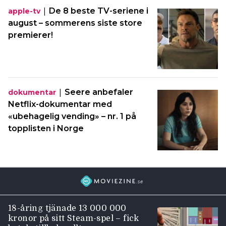
|
De 8 beste TV-seriene i
apple-tv
august – sommerens siste store
premierer!
|
Seere anbefaler
dokumentar
Netflix-dokumentar med
«ubehagelig vending» – nr. 1 på
topplisten i Norge
18-åring tjänade 13 000 000
kronor på sitt Steam-spel – fick